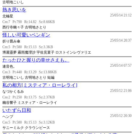
古明地こいし
熱き思いを
25/05/14 21:12
北極星
Cm:7
Pt:790
Rt:14.82
Sz:8.66KB
西行寺幽々子 古明地さとり
怪しい可愛いペンギン
25/05/14 20:37
折り畳み傘
Cm:5
Pt:580
Rt:15.13
Sz:3.3KB
博麗靈夢 霧雨魔理沙 宇佐見菫子 ロストインレヴァリエ
たったひと握りの幸せさえも。
25/05/14 07:57
連音色。
Cm:3
Pt:440
Rt:13.29
Sz:13.88KB
古明地こいし 古明地さとり 短編
私の相方[ミスティア・ローレライ]
25/05/12 21:06
なづかくるみ
Cm:2
Pt:250
Rt:13.75
Sz:2.37KB
幽谷響子 ミスティア・ローレライ
いたずら日和
25/05/12 20:30
ヘンプ
Cm:5
Pt:580
Rt:15.13
Sz:3.12KB
サニーミルク クラウンピース