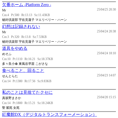
欠番ホーム -Platform Zero -
25/04/25 20:30
Mr
Cm:4
Pt:500
Rt:13.13
Sz:11.43KB
秘封倶楽部 宇佐見蓮子 マエリベリー・ハーン
幻想は記録されない
25/04/24 20:38
Mr
Cm:3
Pt:320
Rt:13.8
Sz:7.53KB
秘封倶楽部 宇佐見蓮子 マエリベリー・ハーン
道具をやめる
25/04/24 18:10
めそふ
Cm:10
Pt:1110
Rt:16.21
Sz:18.37KB
多々良小傘 東風谷早苗 こがさな
食べること、回ること
25/04/23 14:07
せんとらた
Cm:14
Pt:1380
Rt:17.56
Sz:9.83KB
私のことは見捨てたクセに
25/04/20 15:15
真坂野まさか
Cm:14
Pt:1800
Rt:15.21
Sz:18.24KB
聖 紫苑 女苑
紅魔館DX（デジタルトランスフォーメーション）