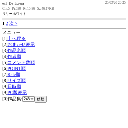
25/03/20 20:25
evil_De_Lorean
Cm:5
Pt:530
Rt:15.86
Sz:46.17KB
リリーホワイト
1
2
次 >
メニュー
[1]
上へ戻る
[2]
おまかせ表示
[3]
作品名順
[4]
作者順
[5]
コメント数順
[6]
POINT順
[7]
Rate順
[8]
サイズ順
[9]
日時順
[9]
PC版表示
[0]作品集: