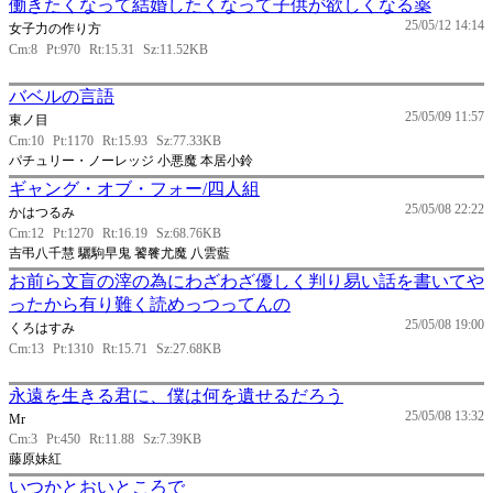
働きたくなって結婚したくなって子供が欲しくなる薬
25/05/12 14:14
女子力の作り方
Cm:8
Pt:970
Rt:15.31
Sz:11.52KB
バベルの言語
25/05/09 11:57
東ノ目
Cm:10
Pt:1170
Rt:15.93
Sz:77.33KB
パチュリー・ノーレッジ 小悪魔 本居小鈴
ギャング・オブ・フォー/四人組
25/05/08 22:22
かはつるみ
Cm:12
Pt:1270
Rt:16.19
Sz:68.76KB
吉弔八千慧 驪駒早鬼 饕餮尤魔 八雲藍
お前ら文盲の滓の為にわざわざ優しく判り易い話を書いてや
ったから有り難く読めっつってんの
25/05/08 19:00
くろはすみ
Cm:13
Pt:1310
Rt:15.71
Sz:27.68KB
永遠を生きる君に、僕は何を遺せるだろう
25/05/08 13:32
Mr
Cm:3
Pt:450
Rt:11.88
Sz:7.39KB
藤原妹紅
いつかとおいところで