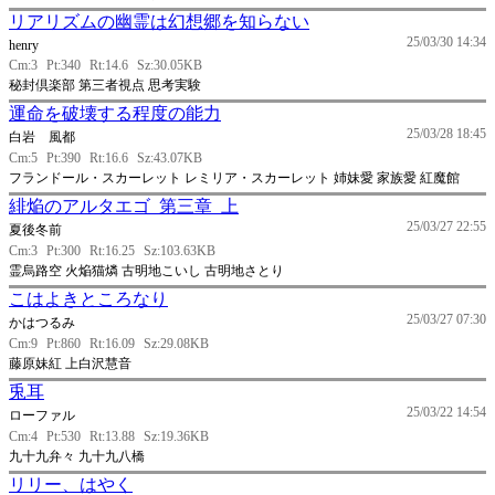
リアリズムの幽霊は幻想郷を知らない
25/03/30 14:34
henry
Cm:3
Pt:340
Rt:14.6
Sz:30.05KB
秘封倶楽部 第三者視点 思考実験
運命を破壊する程度の能力
25/03/28 18:45
白岩 風都
Cm:5
Pt:390
Rt:16.6
Sz:43.07KB
フランドール・スカーレット レミリア・スカーレット 姉妹愛 家族愛 紅魔館
緋焔のアルタエゴ_第三章_上
25/03/27 22:55
夏後冬前
Cm:3
Pt:300
Rt:16.25
Sz:103.63KB
霊烏路空 火焔猫燐 古明地こいし 古明地さとり
こはよきところなり
25/03/27 07:30
かはつるみ
Cm:9
Pt:860
Rt:16.09
Sz:29.08KB
藤原妹紅 上白沢慧音
兎耳
25/03/22 14:54
ローファル
Cm:4
Pt:530
Rt:13.88
Sz:19.36KB
九十九弁々 九十九八橋
リリー、はやく