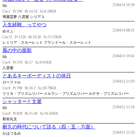
25/04/14 19:59
Mr
Cm:2
Pt:190
Rt:14.33
Sz:8.18KB
博麗霊夢 八雲紫 シリアス
人生経験、ってやつ
25/04/14 08:21
めそふ
Cm:15
Pt:1520
Rt:16.26
Sz:15.55KB
レミリア・スカーレット フランドール・スカーレット
風の中の面影
25/04/13 19:41
Mr
Cm:6
Pt:570
Rt:17
Sz:9.91KB
八雲紫
とあるキーボーディストの休日
25/04/12 21:03
ローファル
Cm:8
Pt:790
Rt:16.3
Sz:18.79KB
リリカ・プリズムリバー メルラン・プリズムリバー ルナサ・プリズムリバー
シャッターと文屋
25/04/12 13:16
Mr
Cm:8
Pt:820
Rt:15.36
Sz:10.41KB
射命丸文
耐久の時代について語る（四・五・六面）
25/04/11 21:53
かはつるみ