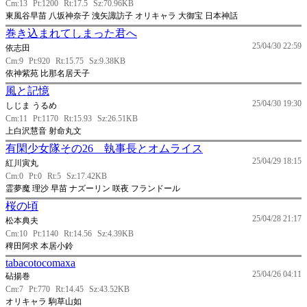
Cm:13
Pt:1200
Rt:17.5
Sz:70.96KB
東風谷早苗 八坂神奈子 洩矢諏訪子 オリキャラ 大御宝 日本神話
巻き込まれてしまった君へ
25/04/30 22:59
依志田
Cm:9
Pt:920
Rt:15.75
Sz:9.38KB
依神紫苑 比那名居天子
風と記憶
25/04/30 19:30
しじま うるめ
Cm:11
Pt:1170
Rt:15.93
Sz:26.51KB
上白沢慧音 射命丸文
有閑少女隊その26 執事長とオムライス
25/04/29 18:15
紅川寅丸
Cm:0
Pt:0
Rt:5
Sz:17.42KB
霊夢魔 理沙 早苗 ナズーリン 咲夜 フランドール
桜の頃
25/04/28 21:17
松本典夫
Cm:10
Pt:1140
Rt:14.56
Sz:4.39KB
稗田阿求 本居小鈴
tabacotocomaxa
25/04/26 04:11
砧揚巻
Cm:7
Pt:770
Rt:14.45
Sz:43.52KB
オリキャラ 駒草山如