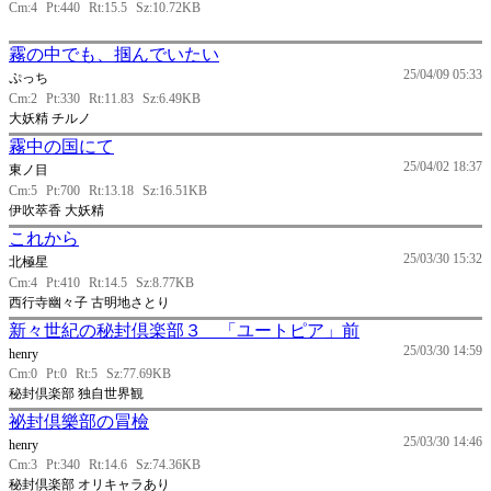
Cm:4
Pt:440
Rt:15.5
Sz:10.72KB
霧の中でも、掴んでいたい
25/04/09 05:33
ぷっち
Cm:2
Pt:330
Rt:11.83
Sz:6.49KB
大妖精 チルノ
霧中の国にて
25/04/02 18:37
東ノ目
Cm:5
Pt:700
Rt:13.18
Sz:16.51KB
伊吹萃香 大妖精
これから
25/03/30 15:32
北極星
Cm:4
Pt:410
Rt:14.5
Sz:8.77KB
西行寺幽々子 古明地さとり
新々世紀の秘封倶楽部３ 「ユートピア」前
25/03/30 14:59
henry
Cm:0
Pt:0
Rt:5
Sz:77.69KB
秘封倶楽部 独自世界観
祕封倶樂部の冐檢
25/03/30 14:46
henry
Cm:3
Pt:340
Rt:14.6
Sz:74.36KB
秘封倶楽部 オリキャラあり