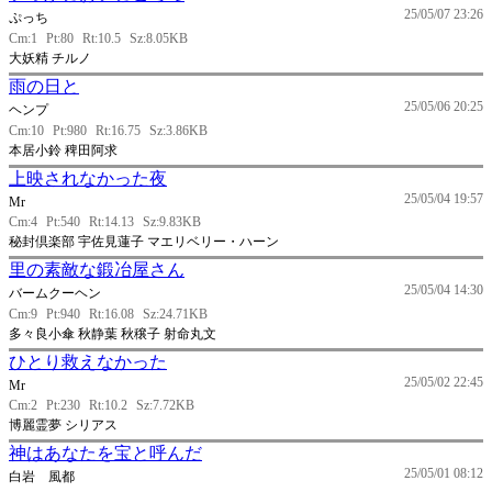
25/05/07 23:26
ぷっち
Cm:1
Pt:80
Rt:10.5
Sz:8.05KB
大妖精 チルノ
雨の日と
25/05/06 20:25
ヘンプ
Cm:10
Pt:980
Rt:16.75
Sz:3.86KB
本居小鈴 稗田阿求
上映されなかった夜
25/05/04 19:57
Mr
Cm:4
Pt:540
Rt:14.13
Sz:9.83KB
秘封倶楽部 宇佐見蓮子 マエリベリー・ハーン
里の素敵な鍛冶屋さん
25/05/04 14:30
バームクーヘン
Cm:9
Pt:940
Rt:16.08
Sz:24.71KB
多々良小傘 秋静葉 秋穣子 射命丸文
ひとり救えなかった
25/05/02 22:45
Mr
Cm:2
Pt:230
Rt:10.2
Sz:7.72KB
博麗霊夢 シリアス
神はあなたを宝と呼んだ
25/05/01 08:12
白岩 風都