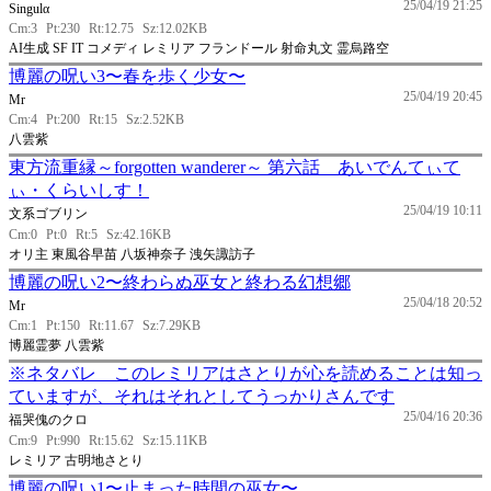
25/04/19 21:25
Singulα
Cm:3
Pt:230
Rt:12.75
Sz:12.02KB
AI生成 SF IT コメディ レミリア フランドール 射命丸文 霊烏路空
博麗の呪い3〜春を歩く少女〜
25/04/19 20:45
Mr
Cm:4
Pt:200
Rt:15
Sz:2.52KB
八雲紫
東方流重縁～forgotten wanderer～ 第六話 あいでんてぃて
ぃ・くらいしす！
25/04/19 10:11
文系ゴブリン
Cm:0
Pt:0
Rt:5
Sz:42.16KB
オリ主 東風谷早苗 八坂神奈子 洩矢諏訪子
博麗の呪い2〜終わらぬ巫女と終わる幻想郷
25/04/18 20:52
Mr
Cm:1
Pt:150
Rt:11.67
Sz:7.29KB
博麗霊夢 八雲紫
※ネタバレ このレミリアはさとりが心を読めることは知っ
ていますが、それはそれとしてうっかりさんです
25/04/16 20:36
福哭傀のクロ
Cm:9
Pt:990
Rt:15.62
Sz:15.11KB
レミリア 古明地さとり
博麗の呪い1〜止まった時間の巫女〜