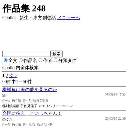
作品集 248
Coolier - 新生・東方創想話
メニューへ
全文
作品名
作者
分類タグ
Coolier内全体検索
1
2
次 >
99件中1～50件
機械魚は海の夢を見るのか
25/05/16 17:32
Mr
Cm:4
Pt:350
Rt:15
Sz:9.72KB
秘封倶楽部 宇佐見蓮子 マエリベリー・ハーン
合理に抗え こいしちゃん！
25/05/14 22:50
のくた
Cm:5
Pt:480
Rt:16.83
Sz:3.34KB