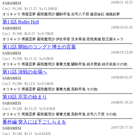
24/08/31 18:33
SABAMESI
Cm:2
Pt:240
Rt:13.25
Sz:11.04KB
オリキャラ 博麗霊夢 霧雨魔理沙 驪駒早鬼 吉弔八千慧 藤原妹紅 魂魄妖夢
第13話 Bullet Hell
24/08/26 01:43
SABAMESI
Cm:1
Pt:160
Rt:9.25
Sz:9.79KB
オリキャラ 博麗霊夢 霧雨魔理沙 伊吹萃香 茨木華扇 星熊勇儀 獣王園キャラ
第12話 開始のコングと博士の言葉
24/08/19 23:09
SABAMESI
Cm:1
Pt:200
Rt:11.25
Sz:9.8KB
オリキャラ 博麗霊夢 霧雨魔理沙 饕餮尤魔 驪駒早鬼 綿月豊姫 綿月依姫その他
第11話 決戦の会場へ
24/08/09 01:07
SABAMESI
Cm:3
Pt:290
Rt:12.6
Sz:9.54KB
オリキャラ 博麗霊夢 霧雨魔理沙 饕餮尤魔 黒駒早鬼 その他
第10話 厄災の始まり
24/08/03 19:24
SABAMESI
Cm:3
Pt:240
Rt:13.25
Sz:9.41KB
オリキャラ 博麗霊夢 霧雨魔理沙 饕餮尤魔 黒駒早鬼 吉弔八千慧 その他
番外編 突入には下ごしらえを
24/07/29 17:10
SABAMESI
Cm:1
Pt:140
Rt:11
Sz:8.81KB