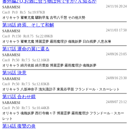
番外編2 Q.お酒に合う物は何ですか? A.知るか
24/11/16 20:24
SABAMESI
Cm:0
Pt:0
Rt:5
Sz:19.97KB
オリキャラ 饕餮尤魔 驪駒早鬼 吉弔八千慧 その他大勢
第18話 終焉、そして和解
24/11/03 17:50
SABAMESI
Cm:0
Pt:150
Rt:8.75
Sz:22.09KB
オリキャラ 饕餮尤魔 博麗霊夢 霧雨魔理沙 魂魄妖夢 日白残夢 八意永琳
第17話 運命の翼に還る
24/09/26 23:05
SABAMESI
Cm:0
Pt:50
Rt:7.5
Sz:12.16KB
オリキャラ 綿月依姫 綿月豊姫 博麗霊夢 霧雨魔理沙 魂魄妖夢
第16話 決意
24/09/16 23:30
SABAMESI
Cm:0
Pt:50
Rt:7.5
Sz:12.83KB
オリキャラ 八坂神奈子 洩矢諏訪子 東風谷早苗 フランドール・スカーレット
第15話 合わせ鏡
24/09/07 23:12
SABAMESI
Cm:0
Pt:50
Rt:7.5
Sz:10.44KB
オリキャラ 魂魄妖夢 西行寺幽々子 博麗霊夢 霧雨魔理沙 フランドール・スカー
レット
第14話 復讐の炎