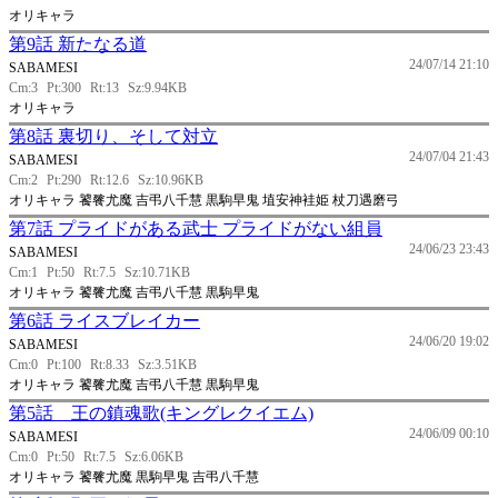
オリキャラ
第9話 新たなる道
24/07/14 21:10
SABAMESI
Cm:3
Pt:300
Rt:13
Sz:9.94KB
オリキャラ
第8話 裏切り、そして対立
24/07/04 21:43
SABAMESI
Cm:2
Pt:290
Rt:12.6
Sz:10.96KB
オリキャラ 饕餮尤魔 吉弔八千慧 黒駒早鬼 埴安神袿姫 杖刀遇磨弓
第7話 プライドがある武士 プライドがない組員
24/06/23 23:43
SABAMESI
Cm:1
Pt:50
Rt:7.5
Sz:10.71KB
オリキャラ 饕餮尤魔 吉弔八千慧 黒駒早鬼
第6話 ライスブレイカー
24/06/20 19:02
SABAMESI
Cm:0
Pt:100
Rt:8.33
Sz:3.51KB
オリキャラ 饕餮尤魔 吉弔八千慧 黒駒早鬼
第5話 王の鎮魂歌(キングレクイエム)
24/06/09 00:10
SABAMESI
Cm:0
Pt:50
Rt:7.5
Sz:6.06KB
オリキャラ 饕餮尤魔 黒駒早鬼 吉弔八千慧