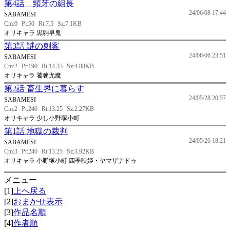
第4話 頸牙の組長
24/06/08 17:44
SABAMESI
Cm:0
Pt:50
Rt:7.5
Sz:7.1KB
オリキャラ 黒駒早鬼
第3話 謎の刺客
24/06/06 23:51
SABAMESI
Cm:2
Pt:190
Rt:14.33
Sz:4.88KB
オリキャラ 饕餮尤魔
第2話 畜生界に暮らす
24/05/28 20:57
SABAMESI
Cm:2
Pt:240
Rt:13.25
Sz:2.27KB
オリキャラ 少し小野塚小町
第1話 地獄の裁判
24/05/26 18:21
SABAMESI
Cm:3
Pt:240
Rt:13.25
Sz:3.92KB
オリキャラ 小野塚小町 四季映姫・ヤマザナドゥ
メニュー
[1]
上へ戻る
[2]
おまかせ表示
[3]
作品名順
[4]
作者順