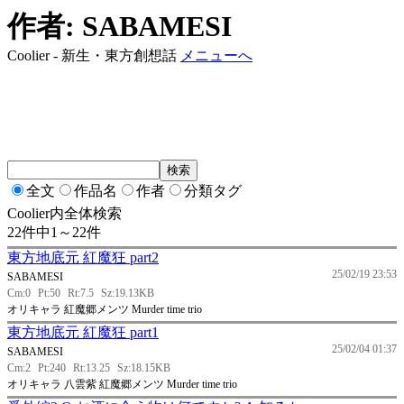
作者: SABAMESI
Coolier - 新生・東方創想話
メニューへ
全文
作品名
作者
分類タグ
Coolier内全体検索
22件中1～22件
東方地底元 紅魔狂 part2
25/02/19 23:53
SABAMESI
Cm:0
Pt:50
Rt:7.5
Sz:19.13KB
オリキャラ 紅魔郷メンツ Murder time trio
東方地底元 紅魔狂 part1
25/02/04 01:37
SABAMESI
Cm:2
Pt:240
Rt:13.25
Sz:18.15KB
オリキャラ 八雲紫 紅魔郷メンツ Murder time trio