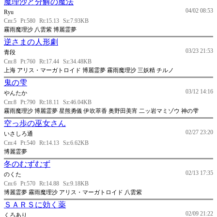
魔理沙と分解の魔法
04/02 08:53
Ryu
Cm:5
Pt:580
Rt:15.13
Sz:7.93KB
霧雨魔理沙 八雲紫 博麗霊夢
逆さまの人形劇
03/23 21:53
青段
Cm:8
Pt:760
Rt:17.44
Sz:34.48KB
上海 アリス・マーガトロイド 博麗霊夢 霧雨魔理沙 三妖精 チルノ
鬼の雫
03/12 14:16
やんたか
Cm:8
Pt:790
Rt:18.11
Sz:46.04KB
霧雨魔理沙 博麗霊夢 星熊勇儀 伊吹萃香 奥野田美宵 二ッ岩マミゾウ 神の雫
空っ歩の巫女さん
02/27 23:20
いさしろ通
Cm:4
Pt:540
Rt:14.13
Sz:6.62KB
博麗霊夢
冬のむずむず
02/13 17:35
のくた
Cm:6
Pt:570
Rt:14.88
Sz:9.18KB
博麗霊夢 霧雨魔理沙 アリス・マーガトロイド 八雲紫
ＳＡＲＳに効く薬
02/09 21:22
くろあり