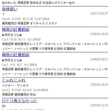
あやれいむ 博麗霊夢 射命丸文 社会派ルポライターあや
余殃祓い
25/07/23 01:07
Ｔ
Cm:18
Pt:1810
Rt:17.48
Sz:87.94KB
霧雨魔理沙 博麗霊夢 オリキャラ ミステリ
梅雨の紅魔館組
25/06/01 09:28
☯羽空るうな☯
Cm:0
Pt:50
Rt:7.5
Sz:1.99KB
博麗霊夢 霧雨魔理沙 レミリア・スカーレット フランドール・スカーレット パチ
ュリー・ノーレッジ 小悪魔 十六夜咲夜 紅美鈴 紅魔館組
梅雨の紅魔館組
25/06/01 09:27
☯羽空るうな☯
Cm:1
Pt:0
Rt:5
Sz:1.98KB
博麗霊夢 霧雨魔理沙 レミリア・スカーレット フランドール・スカーレット パチ
ュリー・ノーレッジ 小悪魔 十六夜咲夜 紅美鈴 紅魔館組
じゃれじゃれ
25/05/24 18:34
ドクター・ヴィオラ
Cm:12
Pt:1540
Rt:14.9
Sz:19.08KB
博麗霊夢 霧雨魔理沙 百合
ひとり救えなかった
25/05/02 22:45
Mr