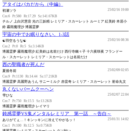
アタイはバカだから（中編）
25/02/16 19:00
初瀬ソラ
Cm:6
Pt:580
Rt:17.29
Sz:141.67KB
チルノ 上白沢慧音 光の三妖精 レミリア・スカーレット ルーミア 紅美鈴 本居小
鈴 霧雨魔理沙 博麗霊夢
宇宙の中でお眠りなさい。1-3話
25/02/16 08:36
☯羽空るうな☯
Cm:2
Pt:0
Rt:5
Sz:3.14KB
博麗霊夢 霧雨魔理沙 紅美鈴は名前だけ 西行寺幽々子 十六夜咲夜 フランドー
ル・スカーレット レミリア・スカーレットは名前だけ
西の聖職者が死んだ
25/02/09 02:05
夏後冬前
Cm:9
Pt:1130
Rt:14.44
Sz:17.21KB
博麗霊夢 高麗野あうん サニーミルク 赤蛮奇 レミリア・スカーレット 射命丸文
丸くないバームクーヘン
25/02/07 22:04
雫ひな
Cm:7
Pt:750
Rt:15.5
Sz:13.2KB
博麗霊夢 霧雨魔理沙 レイマリ
鈍感霊夢VS鬼メンタルレミリア 第一話 ～告白～
25/01/31 14:02
ありがてぇ…！キンッキンに冷えてやがるッ！
Cm:1
Pt:100
Rt:12.5
Sz:0.75KB
博麗霊夢 レミリア・スカーレット クソ短い