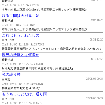
09/05 21:25
岸野洋成
Cm:0
Pt:50
Rt:7.5
Sz:2.77KB
本居小鈴 鬼人正邪 少名針妙丸 博麗霊夢 二ッ岩マミゾウ 霧雨魔理沙
渡る世間は天邪鬼 始
09/05 18:23
岸野洋成
Cm:0
Pt:0
Rt:5
Sz:3.11KB
本居小鈴 鬼人正邪 少名針妙丸 博麗霊夢 二ッ岩マミゾウ 霧雨魔理沙
これはもう、わたしの
08/31 12:26
UTABITO
Cm:3
Pt:490
Rt:12.88
Sz:23.76KB
博麗霊夢 霧雨魔理沙 アリス・マーガトロイド 森近霖之助 射命丸文 あやれいむ
境界の妖怪とは何者か
08/17 12:55
岸野洋成
Cm:2
Pt:190
Rt:10.75
Sz:4.05KB
射命丸文 博麗霊夢 稗田阿求 八雲紫 本居小鈴 森近霖之助
私の護り神
25/08/06 00:34
白南風
Cm:3
Pt:440
Rt:13.29
Sz:56.3KB
博麗霊夢 射命丸文 あやれいむ
もうちょっとだけ、通り雨
25/08/06 00:22
UTABITO
Cm:4
Pt:390
Rt:16.6
Sz:10.8KB