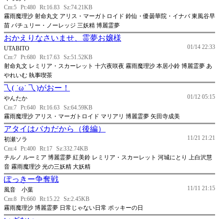
Cm:5
Pt:480
Rt:16.83
Sz:74.21KB
霧雨魔理沙 射命丸文 アリス・マーガトロイド 鈴仙・優曇華院・イナバ 東風谷早
苗 パチュリー・ノーレッジ 三妖精 博麗霊夢
おかえりなさいませ、霊夢お嬢様
01/14 22:33
UTABITO
Cm:7
Pt:680
Rt:17.63
Sz:51.52KB
射命丸文 レミリア・スカーレット 十六夜咲夜 霧雨魔理沙 本居小鈴 博麗霊夢 あ
やれいむ 執事喫茶
乁( ˙ω˙ 乁)がおー！
01/12 05:15
やんたか
Cm:7
Pt:640
Rt:16.63
Sz:64.59KB
霧雨魔理沙 アリス・マーガトロイド マリアリ 博麗霊夢 矢田寺成美
アタイはバカだから（後編）
11/21 21:21
初瀬ソラ
Cm:4
Pt:400
Rt:17
Sz:332.74KB
チルノ ルーミア 博麗霊夢 紅美鈴 レミリア・スカーレット 河城にとり 上白沢慧
音 霧雨魔理沙 光の三妖精 大妖精
ぽっきー争奪戦
11/11 21:15
風音 小葉
Cm:8
Pt:660
Rt:15.22
Sz:2.45KB
霧雨魔理沙 博麗霊夢 日常じゃない日常 ポッキーの日