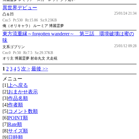
異世界デビュー
25/01/24 21:34
凸＆凹
Cm:5
Pt:530
Rt:15.86
Sz:9.23KB
俺（オリキャラ） ルーミア 博麗霊夢
東方流重縁～forgotten wanderer～ 第三話 環境破壊は蜜の
味
25/01/12 09:28
文系ゴブリン
Cm:0
Pt:50
Rt:7.5
Sz:29.37KB
オリ主 博麗霊夢 射命丸文 犬走椛
1
2
3
4
5
次 >
最後 >>
メニュー
[1]
上へ戻る
[2]
おまかせ表示
[3]
作品名順
[4]
作者順
[5]
コメント数順
[6]
POINT順
[7]
Rate順
[8]
サイズ順
[9]
日時順