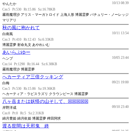
10/13 08:39
やんたか
Cm:5
Pt:530
Rt:15.86
Sz:16.78KB
霧雨魔理沙 アリス・マーガトロイド 上海人形 博麗霊夢 パチュリー・ノーレッジ
マリアリ
秋の風に抱かれて
10/11 13:54
白南風
Cm:3
Pt:410
Rt:12.43
Sz:6.33KB
博麗霊夢 射命丸文 あやれいむ
あいらぶゆー
10/05 23:44
ヘンプ
Cm:14
Pt:1290
Rt:16.44
Sz:6.38KB
霧雨魔理沙 博麗霊夢
へカーティア三倍クッキング
09/21 19:00
白梅
Cm:5
Pt:530
Rt:15.86
Sz:19.36KB
ヘカーティア・ラピスラズリ クラウンピース 博麗霊夢
八ヶ岳または妖怪の山そして、☒☒☒☒☒
09/10 23:40
岸野洋成
Cm:0
Pt:0
Rt:5
Sz:2.31KB
綿月豊姫 綿月依姫 博麗霊夢 稗田阿求
渡る世間は天邪鬼 終