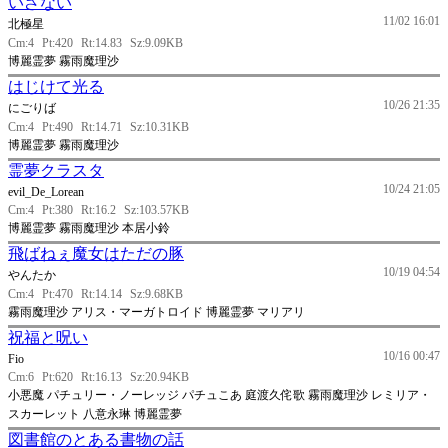
いざない
11/02 16:01
北極星
Cm:4
Pt:420
Rt:14.83
Sz:9.09KB
博麗霊夢 霧雨魔理沙
はじけて光る
10/26 21:35
にごりば
Cm:4
Pt:490
Rt:14.71
Sz:10.31KB
博麗霊夢 霧雨魔理沙
霊夢クラスタ
10/24 21:05
evil_De_Lorean
Cm:4
Pt:380
Rt:16.2
Sz:103.57KB
博麗霊夢 霧雨魔理沙 本居小鈴
飛ばねぇ魔女はただの豚
10/19 04:54
やんたか
Cm:4
Pt:470
Rt:14.14
Sz:9.68KB
霧雨魔理沙 アリス・マーガトロイド 博麗霊夢 マリアリ
祝福と呪い
10/16 00:47
Fio
Cm:6
Pt:620
Rt:16.13
Sz:20.94KB
小悪魔 パチュリー・ノーレッジ パチュこあ 庭渡久侘歌 霧雨魔理沙 レミリア・
スカーレット 八意永琳 博麗霊夢
図書館のとある書物の話