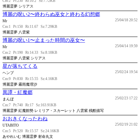
Cm:2
Pt:230
Rt:10.2
Sz:7.72KB
博麗霊夢 シリアス
博麗の呪い2〜終わらぬ巫女と終わる幻想郷
25/04/18 20:52
Mr
Cm:1
Pt:150
Rt:11.67
Sz:7.29KB
博麗霊夢 八雲紫
博麗の呪い1〜止まった時間の巫女〜
25/04/14 19:59
Mr
Cm:2
Pt:190
Rt:14.33
Sz:8.18KB
博麗霊夢 八雲紫 シリアス
星が落ちてくる
25/02/24 19:54
ヘンプ
Cm:9
Pt:830
Rt:15.55
Sz:4.16KB
博麗霊夢 霧雨魔理沙
異譚・紅魔郷
25/02/23 17:22
まんぼ
Cm:7
Pt:740
Rt:17
Sz:163.91KB
博麗霊夢 紅魔館勢 レミリア・スカーレット 八雲紫 残酷描写
おおきくなったわね
25/02/19 21:02
UTABITO
Cm:5
Pt:520
Rt:15.57
Sz:24.16KB
あやれいむ 博麗霊夢 射命丸文