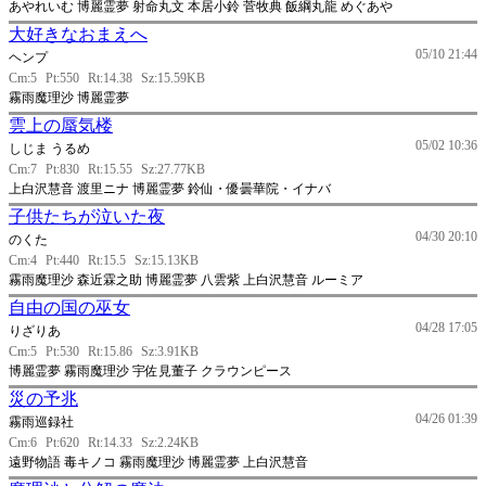
あやれいむ 博麗霊夢 射命丸文 本居小鈴 菅牧典 飯綱丸龍 めぐあや
大好きなおまえへ
05/10 21:44
ヘンプ
Cm:5
Pt:550
Rt:14.38
Sz:15.59KB
霧雨魔理沙 博麗霊夢
雲上の蜃気楼
05/02 10:36
しじま うるめ
Cm:7
Pt:830
Rt:15.55
Sz:27.77KB
上白沢慧音 渡里ニナ 博麗霊夢 鈴仙・優曇華院・イナバ
子供たちが泣いた夜
04/30 20:10
のくた
Cm:4
Pt:440
Rt:15.5
Sz:15.13KB
霧雨魔理沙 森近霖之助 博麗霊夢 八雲紫 上白沢慧音 ルーミア
自由の国の巫女
04/28 17:05
りざりあ
Cm:5
Pt:530
Rt:15.86
Sz:3.91KB
博麗霊夢 霧雨魔理沙 宇佐見董子 クラウンピース
災の予兆
04/26 01:39
霧雨巡録社
Cm:6
Pt:620
Rt:14.33
Sz:2.24KB
遠野物語 毒キノコ 霧雨魔理沙 博麗霊夢 上白沢慧音