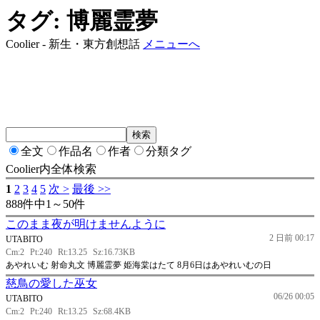
タグ: 博麗霊夢
Coolier - 新生・東方創想話
メニューへ
全文
作品名
作者
分類タグ
Coolier内全体検索
1
2
3
4
5
次 >
最後 >>
888件中1～50件
このまま夜が明けませんように
2 日前 00:17
UTABITO
Cm:2
Pt:240
Rt:13.25
Sz:16.73KB
あやれいむ 射命丸文 博麗霊夢 姫海棠はたて 8月6日はあやれいむの日
慈鳥の愛した巫女
06/26 00:05
UTABITO
Cm:2
Pt:240
Rt:13.25
Sz:68.4KB