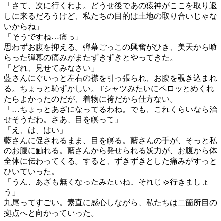
「さて、次に行くわよ。どうせ後であの猿神がここを取り返
しに来るだろうけど、私たちの目的は土地の取り合いじゃな
いからね」
「そうですね…痛っ」
思わずお腹を抑える。弾幕ごっこの興奮がひき、美天から喰
らった弾幕の痛みがまたずきずきとやってきた。
「どれ、見せてみなさい」
藍さんにぐいっと左右の襟を引っ張られ、お腹を覗き込まれ
る。ちょっと恥ずかしい。Tシャツみたいにペロッとめくれ
たらよかったのだが、着物に袴だから仕方ない。
「…ちょっとあざになってるわね。でも、これくらいなら治
せそうだわ。さあ、目を瞑って」
「え、は、はい」
藍さんに促されるまま、目を瞑る。藍さんの手が、そっと私
のお腹に触れる。藍さんから発せられる妖力が、お腹から体
全体に伝わってくる。すると、ずきずきとした痛みがすっと
ひいていった。
「うん、あざも無くなったみたいね。それじゃ行きましょ
う」
九尾ってすごい。素直に感心しながら、私たちは二箇所目の
拠点へと向かっていった。