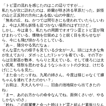
「トビ霊の流れを感じたのはこの辺りですが…」
私たちが次に訪れたのは、鈴蘭が咲き誇る草原だった。妖怪
の山と正反対の方向にある低い山の中腹だ。
「無名の丘、ね。かつては間引きにも使われていたらしいわ
よ。今は人間も妖怪も近づかない場所のはずだけど」
しかし、今は違う。私たちの周囲でオオワシ霊とトビ霊が飛
びまわっている。獲物を仕留めようと鋭く目を光らせなが
ら、今にも飛び掛かろうとしている。
「あ～、随分やる気だなぁ」
そんな霊たちの様子を見ている少女が一人。頭には大きな角
が生えており、ダボっとしたTシャツを着ている。その下か
らは注射器が数本、ちらりと見えている。そして後ろには太
い尻尾。怪獣を思わせるようなシルエットの少女は、けだる
げにこちらを見た。
「また会ったっすね。九尾の姉さん。今度は猫じゃなくて嬢
ちゃんを連れてきたのかい？」
「お前は、天火人ちやり…。旧血の池地獄から出てきたの
ね」
「まー、あのお方からの命令なんでね。面倒くさいが、やる
しかないのさ」
「妙ね。この前饕餮と会った時はトビ霊と組んだ素振りなん