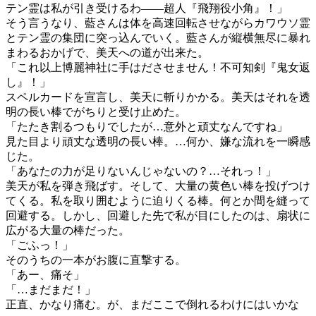
テン霊は私が引き受けるわ――超人『飛翔役小角』！」
そう言うなり、藍さんは体を高速回転させながらカワウソ霊
とテン霊の集団に突っ込んでいく。藍さんが縦横無尽に暴れ
まわるおかげで、美天への道が出来た。
「これ以上博麗神社に手はださせません！不可知剣『鬼女返
し』！」
スペルカードを宣言し、美天に斬りかかる。美天はそれを透
明の長い棒でがちりと受け止めた。
「たたき割るつもりでしたが…意外と頑丈なんですね」
見た目より頑丈な透明の長い棒。…何か、嫌な流れを一瞬感
じた。
「あなたの力が足りないんじゃないの？…それっ！」
美天が私を弾き飛ばす。そして、大量の黄色い棒を投げつけ
てくる。私を取り囲むように迫りくる棒。何とか間を縫って
回避する。しかし、回避した先で私が目にしたのは、扇状に
広がる大量の棒だった。
「ごふっ！」
そのうちの一本がお腹に直撃する。
「あー、痛そ」
「…まだまだ！」
正直、かなり痛む。が、まだここで倒れるわけにはいかな