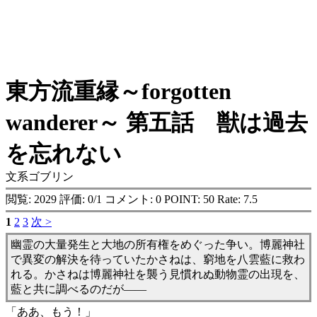
東方流重縁～forgotten
wanderer～ 第五話 獣は過去
を忘れない
文系ゴブリン
閲覧: 2029 評価: 0/1 コメント: 0 POINT: 50 Rate: 7.5
1
2
3
次 >
幽霊の大量発生と大地の所有権をめぐった争い。博麗神社
で異変の解決を待っていたかさねは、窮地を八雲藍に救わ
れる。かさねは博麗神社を襲う見慣れぬ動物霊の出現を、
藍と共に調べるのだが――
「ああ、もう！」