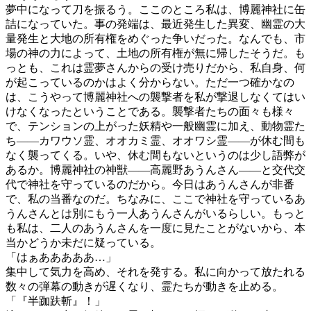
夢中になって刀を振るう。ここのところ私は、博麗神社に缶
詰になっていた。事の発端は、最近発生した異変、幽霊の大
量発生と大地の所有権をめぐった争いだった。なんでも、市
場の神の力によって、土地の所有権が無に帰したそうだ。も
っとも、これは霊夢さんからの受け売りだから、私自身、何
が起こっているのかはよく分からない。ただ一つ確かなの
は、こうやって博麗神社への襲撃者を私が撃退しなくてはい
けなくなったということである。襲撃者たちの面々も様々
で、テンションの上がった妖精や一般幽霊に加え、動物霊た
ち――カワウソ霊、オオカミ霊、オオワシ霊――が休む間も
なく襲ってくる。いや、休む間もないというのは少し語弊が
あるか。博麗神社の神獣――高麗野あうんさん――と交代交
代で神社を守っているのだから。今日はあうんさんが非番
で、私の当番なのだ。ちなみに、ここで神社を守っているあ
うんさんとは別にもう一人あうんさんがいるらしい。もっと
も私は、二人のあうんさんを一度に見たことがないから、本
当かどうか未だに疑っている。
「はぁあああああ…」
集中して気力を高め、それを発する。私に向かって放たれる
数々の弾幕の動きが遅くなり、霊たちが動きを止める。
「『半跏趺斬』！」