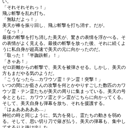
い。
「それそれそれっ！」
飛ぶ斬撃を乱れ打ち。
「無駄だよっ！」
美天が棒を振り回し、飛ぶ斬撃を打ち消す。だが。
「なっ！」
最後の斬撃を打ち消した美天が、驚きの表情を浮かべる。そ
の表情がよく見える。最後の斬撃を放った後、それに続くよ
うに私自身が超高速で美天の元に向かったのだ。
「取った！『半跏趺斬』！」
「きゃあ！」
ゼロ距離からの斬撃で、美天を被弾させる。しかし、美天の
方もまだやる気のようだ。
「こうなったら…カワウソ霊！テン霊！突撃！」
いつの間にか藍さんの攻撃を何とかやりすごした数匹のカワ
ウソ霊・テン霊たちが美天の周りに集まっている。美天の号
令とともに、カワウソ霊とテン霊がこちらに向かってくる。
そして、美天自身も弾幕を放ち、それを援護する。
「はぁあああああ…」
神社の時と同じように、気力を発し、霊たちの動きを弱め
る。そして、思い切り刀で薙ぎ払う。美天の弾幕も、集中し
てするりと抜け出した。