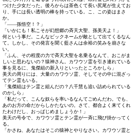
つけた少女だった。後ろからは茶色くて長い尻尾が生えてお
り、手には長い透明の棒を持っている。こ、この姿はまさ
か。
「――孫悟空！？」
「いかにも！私こそが幻想郷の斉天大聖、孫美天よ！」
何という事だ。こんなビックネームが敵として出てくるなん
て。しかし、その発言を聞く藍さんは余裕の笑みを崩さな
い。
「ふん、その程度の力で斉天大聖を名乗るなんて、おこがま
しいと思わないの？猿神さん。カワウソ霊を引き連れている
事を見るに、鬼傑組の新入りといったところかしら」
美天の周りには、大量のカワウソ霊、そしてその中に混ざっ
てテン霊もいる。
「鬼傑組はテン霊と組んだの？八千慧も追い詰められている
のかしら」
「私だって、こんな奴らを率いるなんてごめんだわ。でも、
あのお方の命だからしかたないの。さて、都合よく来てくれ
たわけだし、おっぱじめましょうか！」
美天の号令で、カワウソ霊とテン霊が一斉に飛び掛かってく
る。
「かさね、あなたはそこの猿神とやりなさい。カワウソ霊と