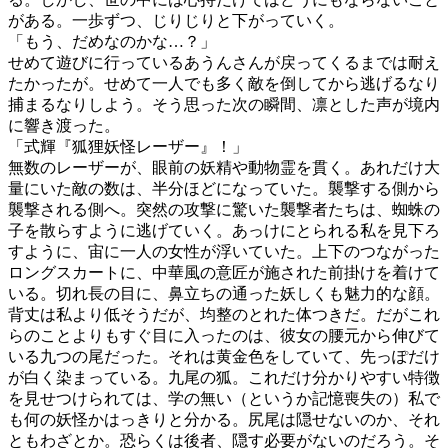
がある。一歩ずつ、じりじりと下がっていく。
「もう、だめなのかな…？」
せめて遊びに行っているあうんさんが戻ってくるまでは耐え
たかったが。せめて一人でも多く敵を倒してから逃げるなり
捕まるなりしよう。そう思った次の瞬間、凛とした声が境内
に響き渡った。
「式輝『狐狸妖怪レーザー』！」
無数のレーザーが、眼前の妖精や動物霊を貫く。あれだけ大
量にいた敵の数は、半分ほどになっていた。襲撃する側から
襲撃される側へ。突然の攻撃に驚いた襲撃者たちは、蜘蛛の
子を散らすように逃げていく。あっけにとられる私を見下ろ
すように、宙に一人の女性が浮いていた。上下のつながった
ロングスカートに、中華風の意匠が施された前掛けを着けて
いる。切れ長の目に、鼻立ちの通った妖しくも魅力的な顔。
背丈は私より低そうだが、均整のとれた体つきだ。だがこれ
らのことよりもすぐ目に入ったのは、彼女の腰元から伸びて
いる九つの尾だった。それは黄金色をしていて、先っぽだけ
が白く染まっている。九尾の狐。これだけ分かりやすい特徴
を見せつけられては、学の無い（というか記憶喪失の）私で
も何の妖怪かはっきりと分かる。尻尾は隠せないのか、それ
ともわざとか。恐らくは後者、隠す必要がないのだろう。そ