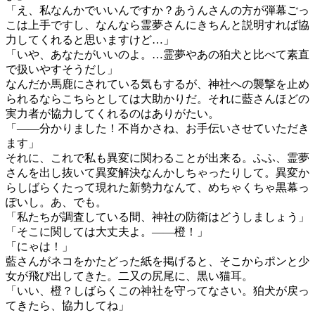
「え、私なんかでいいんですか？あうんさんの方が弾幕ごっ
こは上手ですし、なんなら霊夢さんにきちんと説明すれば協
力してくれると思いますけど…」
「いや、あなたがいいのよ。…霊夢やあの狛犬と比べて素直
で扱いやすそうだし」
なんだか馬鹿にされている気もするが、神社への襲撃を止め
られるならこちらとしては大助かりだ。それに藍さんほどの
実力者が協力してくれるのはありがたい。
「――分かりました！不肖かさね、お手伝いさせていただき
ます」
それに、これで私も異変に関わることが出来る。ふふ、霊夢
さんを出し抜いて異変解決なんかしちゃったりして。異変か
らしばらくたって現れた新勢力なんて、めちゃくちゃ黒幕っ
ぽいし。あ、でも。
「私たちが調査している間、神社の防衛はどうしましょう」
「そこに関しては大丈夫よ。――橙！」
「にゃは！」
藍さんがネコをかたどった紙を掲げると、そこからポンと少
女が飛び出してきた。二又の尻尾に、黒い猫耳。
「いい、橙？しばらくこの神社を守ってなさい。狛犬が戻っ
てきたら、協力してね」