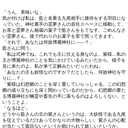
「うん、美味いな」
気が付けば私は、藍と名乗る九尾相手に接待をする羽目にな
っていた。神社裏手の霊夢さんの居住スペースに移動して、
お茶と霊夢さん秘蔵の菓子で藍さんをもてなす。ごめんなさ
い霊夢さん。後で代わりのお菓子を里で買ってきます。
「それで、あなたは何故博麗神社に――？」
藍さんに問う。
「私は式神でね。これでも主に仕える身なのよ。紫様…私の
主が博麗神社のことを気にかけているみたいだから、様子を
見に来たのよ。私が来て正解みたいだったわね」
「あなたの主も妖怪なのですか？だとしたら、何故神社を守
りに…？」
「紫様は幻想郷のことを深く愛していらっしゃる。この幻想
郷の成り立ちにも深く関わっているのだから。幻想郷の要た
る博麗神社が幽霊や畜生の手に落ちるのはよろしくない、と
いうことよ」
「なるほど」
どうやら藍さんの主の紫さんというのは、大妖怪である九尾
を従えているだけあってかなりの大物らしい。紫さんの心配
が当たって面目ないというか助けられて嬉しいというか。