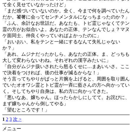
て全く見せていなかったけど」
「まだ感づいていないのか。全く、今まで何を調べていたん
だか。饕餮に会ってセンチメンタルになっちまったのか？」
「ふん、余計なお世話だ。あなたも、トビ霊じゃなくてテン
霊の方がお似合いよ。あなたの正体、テンなんでしょ？マヌ
ケ面同士、仲良くやっていればよかったのに」
「おいおい、私をテンと一緒にするなんて失礼じゃない
か？」
「あれ、ムジナだったかしら、あなたの正体。ま、どっちも
大して変わらないわね。それぞれの漢字みたいに」
「自分がムジナ扱いされたら怒るくせに…まあいいさ。ここ
で決着をつければ、後の仕事が減るからな！」
そう言ってちやりがぱっと片腕を上げると、周囲を取り囲ん
でいたオオワシ霊とトビ霊が一斉に藍さんの方へ向かってい
く。そしてちやり自身は、私の方に向かってきた。
「悪いなあ、嬢ちゃん。ほったらかしにしてて。お詫びに、
まず嬢ちゃんから倒してやる」
「望むところです！」
1
2
3
次 >
メニュー