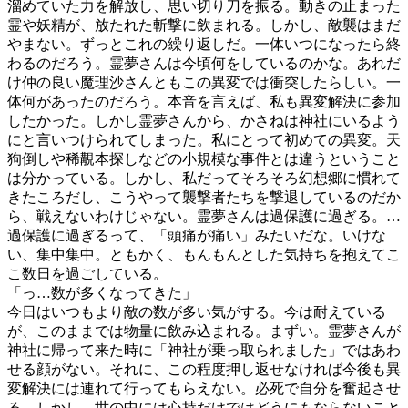
溜めていた力を解放し、思い切り刀を振る。動きの止まった
霊や妖精が、放たれた斬撃に飲まれる。しかし、敵襲はまだ
やまない。ずっとこれの繰り返しだ。一体いつになったら終
わるのだろう。霊夢さんは今頃何をしているのかな。あれだ
け仲の良い魔理沙さんともこの異変では衝突したらしい。一
体何があったのだろう。本音を言えば、私も異変解決に参加
したかった。しかし霊夢さんから、かさねは神社にいるよう
にと言いつけられてしまった。私にとって初めての異変。天
狗倒しや稀覯本探しなどの小規模な事件とは違うということ
は分かっている。しかし、私だってそろそろ幻想郷に慣れて
きたころだし、こうやって襲撃者たちを撃退しているのだか
ら、戦えないわけじゃない。霊夢さんは過保護に過ぎる。…
過保護に過ぎるって、「頭痛が痛い」みたいだな。いけな
い、集中集中。ともかく、もんもんとした気持ちを抱えてこ
こ数日を過ごしている。
「っ…数が多くなってきた」
今日はいつもより敵の数が多い気がする。今は耐えている
が、このままでは物量に飲み込まれる。まずい。霊夢さんが
神社に帰って来た時に「神社が乗っ取られました」ではあわ
せる顔がない。それに、この程度押し返せなければ今後も異
変解決には連れて行ってもらえない。必死で自分を奮起させ
る。しかし、世の中には心持だけではどうにもならないこと