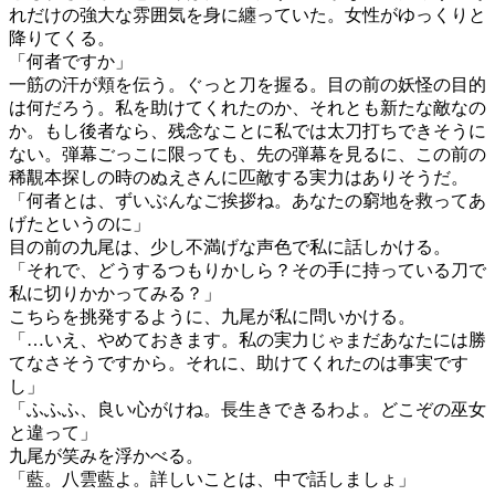
れだけの強大な雰囲気を身に纏っていた。女性がゆっくりと
降りてくる。
「何者ですか」
一筋の汗が頬を伝う。ぐっと刀を握る。目の前の妖怪の目的
は何だろう。私を助けてくれたのか、それとも新たな敵なの
か。もし後者なら、残念なことに私では太刀打ちできそうに
ない。弾幕ごっこに限っても、先の弾幕を見るに、この前の
稀覯本探しの時のぬえさんに匹敵する実力はありそうだ。
「何者とは、ずいぶんなご挨拶ね。あなたの窮地を救ってあ
げたというのに」
目の前の九尾は、少し不満げな声色で私に話しかける。
「それで、どうするつもりかしら？その手に持っている刀で
私に切りかかってみる？」
こちらを挑発するように、九尾が私に問いかける。
「…いえ、やめておきます。私の実力じゃまだあなたには勝
てなさそうですから。それに、助けてくれたのは事実です
し」
「ふふふ、良い心がけね。長生きできるわよ。どこぞの巫女
と違って」
九尾が笑みを浮かべる。
「藍。八雲藍よ。詳しいことは、中で話しましょ」