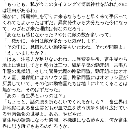
「もっとも、私が今このタイミングで博麗神社を訪れたのに
は理由があるわ」
確かに、博麗神社を守りに来るならもっと早く来て手伝って
くれてもよかったはずだ。異変発生から大分たった今になっ
て、わざわざ来た理由は何なのだろう。
「あなたも感じなかった？やけに敵の数が多いって」
「…確かに、今日は敵が多かった気がします」
「その中に、見慣れない動物霊もいたわね。それが問題よ」
「え、いましたか？」
「はぁ、注意力が足りないわね。…異変発生後、畜生界から
地上に進出してきた勢力は三つ。驪駒早鬼の勁牙組、吉弔八
千慧の鬼傑組、そして饕餮尤魔の剛欲同盟。勁牙組にはオオ
カミ霊、鬼傑組にはカワウソ霊、剛欲同盟にはオオワシ霊が
所属していて、その他の動物霊たちは地上に出てくることは
無かった。そのはずだった」
「あの…畜生界というのは？」
「ちょっと、話の腰を折らないでくれるかしら？…畜生界は
新地獄にある畜生霊どもが血で血を洗う抗争を繰り広げてい
る弱肉強食の世界よ。ああ、やだやだ」
畜生界の話題になった瞬間、不機嫌になる藍さん。何か畜生
界に思う所でもあるのだろうか。