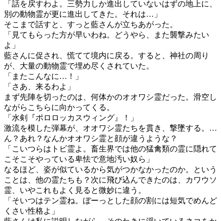
「話を戻すわよ。三勢力しか進出していないはずの地上に、
別の動物霊が更に進出してきた。それは…」
そこまで話すと、すっと藍さんが立ちあがった。
「見てもらった方が早いわね。どうやら、また襲撃みたい
よ」
藍さんに促され、慌てて境内に戻る。すると、神社の周り
が、大量の動物霊で埋め尽くされていた。
「またこんなに…！」
「さあ、来るわよ」
まず先陣を切ったのは、何体かのオオワシ霊だった。滑空し
ながらこちらに向かってくる。
「水剣『ポロロッカスウィング』！」
激流を模した弾幕が、オオワシ霊たちを貫き、撃墜する。…
ん？あれ？なんかオオワシ霊と顔が違うような？
「こいつらはトビ霊よ。畜生界では他の猛禽類の霊に隠れて
こそこそやっている卑怯で意地汚い奴ら」
なるほど、姿が似ているから気がつかなかったのか。という
ことは、他の霊たちも？次に飛び込んできたのは、カワウソ
霊、いやこれもよく見ると微妙に違う。
「そいつはテン霊ね。ぼーっとした顔の割には短気でめんど
くさい性格よ」