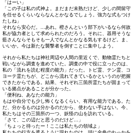
「はーい」
「この子は私の式神よ。まだまだ未熟だけど、少しの間留守
を任せるくらいならなんとかなるでしょう。強力な式もつけ
たしね」
それなら安心だ。…あれ。橙さんという部下がいるなら何故
私が協力者として求められたのだろう。それに、器用そうな
藍さんならそもそも一人でなんとかなる気もするけど。ま、
いいか。今は新たな襲撃者を倒すことに集中しよう。
それから私たちは神社周辺や人間の里近くで、動物霊たちと
戦いながら調査を進めていた。調査の中で役に立ったのは、
私の「流れを読む程度の能力」だった。トビ霊、テン霊、コ
ヨーテ霊たちが、どこから流れてきているかというのが把握
できたからである。結果、それぞれ三箇所霊たちが固まって
いる拠点があることが分かった。
「便利ね、あなたの能力」
もはや自分でも少し怖くなるくらい、有用な能力である。た
だ、分かるものは分かるのだから、使わない手はない。今、
私たちはその三箇所の一つ、妖怪の山を訪れている。
「さて、この辺だと思うのだけど…」
「ちょっと待ったー！ここは私たちの領域よ」
私たちの行方を遮るように現れたのは、頭に金色のわっかを