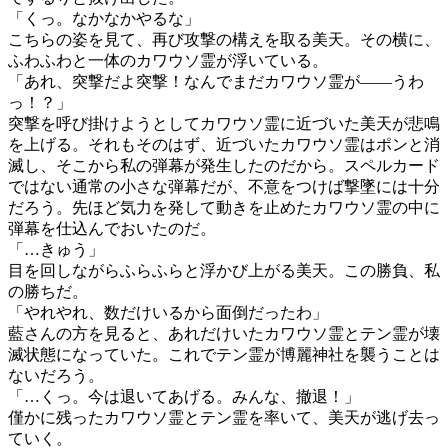
「くっ。なかなかやるな」
こちらの姿を見て、再び攻撃の構えを取る美天。その横に、
ふわふわと一体のカワウソ霊が浮いている。
「あれ、突撃だよ突撃！なんでまだカワウソ霊が――うわ
っ！？」
突撃を呼び掛けようとしてカワウソ霊に近づいた美天が悲鳴
を上げる。それもそのはず、近づいたカワウソ霊はポンと消
滅し、そこから私の弾幕が発生したのだから。スペルカード
ではない通常の小さな弾幕だが、不意をつけば撃墜には十分
だろう。先ほど気力を発して動きを止めたカワウソ霊の中に
弾幕を仕込んでおいたのだ。
「…きゅう」
目を回しながらふらふらと浮かび上がる美天。この勝負、私
の勝ちだ。
「やれやれ、数だけいるから面倒だったわ」
藍さんの方を見ると、あれだけいたカワウソ霊とテン霊が壊
滅状態になっていた。これでテン霊が博麗神社を襲うことは
ないだろう。
「…くっ。今は退いてあげる。みんな、撤退！」
僅かに残ったカワウソ霊とテン霊を率いて、美天が逃げ去っ
ていく。