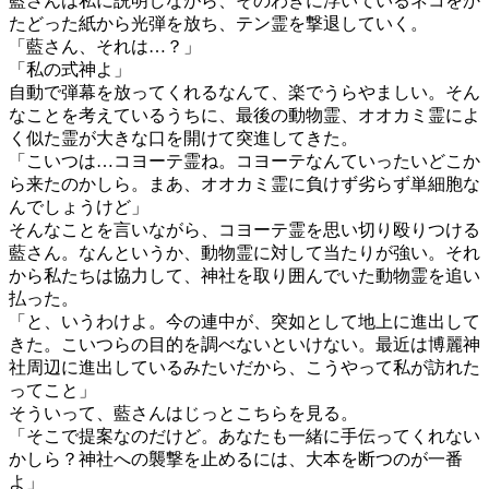
藍さんは私に説明しながら、そのわきに浮いているネコをか
たどった紙から光弾を放ち、テン霊を撃退していく。
「藍さん、それは…？」
「私の式神よ」
自動で弾幕を放ってくれるなんて、楽でうらやましい。そん
なことを考えているうちに、最後の動物霊、オオカミ霊によ
く似た霊が大きな口を開けて突進してきた。
「こいつは…コヨーテ霊ね。コヨーテなんていったいどこか
ら来たのかしら。まあ、オオカミ霊に負けず劣らず単細胞な
んでしょうけど」
そんなことを言いながら、コヨーテ霊を思い切り殴りつける
藍さん。なんというか、動物霊に対して当たりが強い。それ
から私たちは協力して、神社を取り囲んでいた動物霊を追い
払った。
「と、いうわけよ。今の連中が、突如として地上に進出して
きた。こいつらの目的を調べないといけない。最近は博麗神
社周辺に進出しているみたいだから、こうやって私が訪れた
ってこと」
そういって、藍さんはじっとこちらを見る。
「そこで提案なのだけど。あなたも一緒に手伝ってくれない
かしら？神社への襲撃を止めるには、大本を断つのが一番
よ」