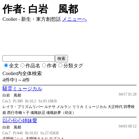
作者: 白岩 風都
Coolier - 新生・東方創想話
メニューへ
全文
作品名
作者
分類タグ
Coolier内全体検索
4件中1～4件
騒霊ミュージカル
04/17 01:28
白岩 風都
Cm:5
Pt:380
Rt:16.2
Sz:93.18KB
レイラ・プリズムリバー ルナサ メルラン リリカ ミュージカル 大正時代 四季映
姫 西行寺幽々子 魂魄妖忌 魂魄妖夢（幼女）
以心伝心姉妹愛
04/03 00:12
白岩 風都
Cm:7
Pt:640
Rt:16.63
Sz:27.92KB
古明地こいし 古明地さとり ラブコメ