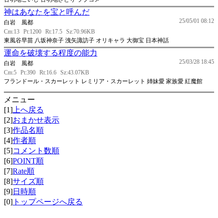
神はあなたを宝と呼んだ
25/05/01 08:12
白岩 風都
Cm:13
Pt:1200
Rt:17.5
Sz:70.96KB
東風谷早苗 八坂神奈子 洩矢諏訪子 オリキャラ 大御宝 日本神話
運命を破壊する程度の能力
25/03/28 18:45
白岩 風都
Cm:5
Pt:390
Rt:16.6
Sz:43.07KB
フランドール・スカーレット レミリア・スカーレット 姉妹愛 家族愛 紅魔館
メニュー
[1]
上へ戻る
[2]
おまかせ表示
[3]
作品名順
[4]
作者順
[5]
コメント数順
[6]
POINT順
[7]
Rate順
[8]
サイズ順
[9]
日時順
[0]
トップページへ戻る