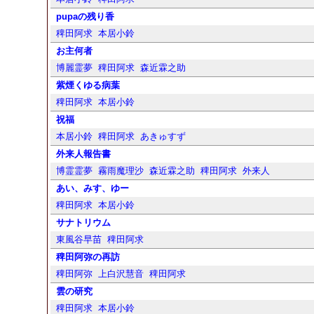
pupaの残り香
稗田阿求
本居小鈴
お主何者
博麗霊夢
稗田阿求
森近霖之助
紫煙くゆる病葉
稗田阿求
本居小鈴
祝福
本居小鈴
稗田阿求
あきゅすず
外来人報告書
博霊霊夢
霧雨魔理沙
森近霖之助
稗田阿求
外来人
あい、みす、ゆー
稗田阿求
本居小鈴
サナトリウム
東風谷早苗
稗田阿求
稗田阿弥の再訪
稗田阿弥
上白沢慧音
稗田阿求
雲の研究
稗田阿求
本居小鈴