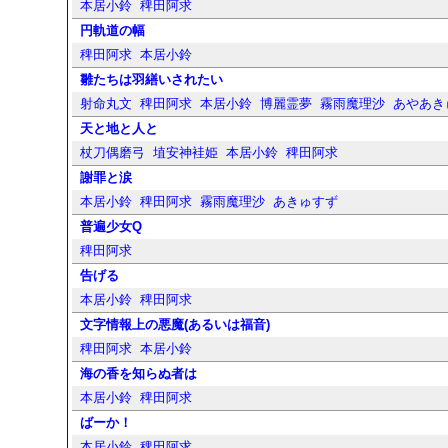
本居小鈴
稗田阿求
円軌道の幅
稗田阿求
本居小鈴
雛たちは羽繕いされたい
射命丸文
稗田阿求
本居小鈴
博麗霊夢
霧雨魔理沙
あやあき
天と地と人と
杖刀偶磨弓
埴安神袿姫
本居小鈴
稗田阿求
謝罪と涙
本居小鈴
稗田阿求
霧雨魔理沙
あきゅすず
普遍少女Q
稗田阿求
告げる
本居小鈴
稗田阿求
文字情報上の悪魔(あるいは福音)
稗田阿求
本居小鈴
海の香を知らぬ者は
本居小鈴
稗田阿求
ばーか！
本居小鈴
稗田阿求