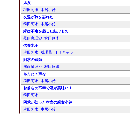
温度
稗田阿求
本居小鈴
友達が鈴を忘れた
稗田阿求
本居小鈴
縁は不定を起こし結ぶもの
霧雨魔理沙
稗田阿求
供養水子
稗田阿求
戎瓔花
オリキャラ
阿求の絵師
霧雨魔理沙
稗田阿求
あんたの声を
稗田阿求
本居小鈴
お前らの不幸で酒が美味い！
稗田阿求
阿求が知った本当の親友小鈴
稗田阿求
本居小鈴