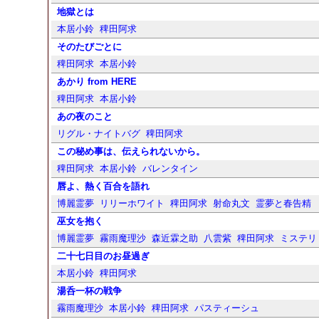
地獄とは
本居小鈴
稗田阿求
そのたびごとに
稗田阿求
本居小鈴
あかり from HERE
稗田阿求
本居小鈴
あの夜のこと
リグル・ナイトバグ
稗田阿求
この秘め事は、伝えられないから。
稗田阿求
本居小鈴
バレンタイン
唇よ、熱く百合を語れ
博麗霊夢
リリーホワイト
稗田阿求
射命丸文
霊夢と春告精
巫女を抱く
博麗霊夢
霧雨魔理沙
森近霖之助
八雲紫
稗田阿求
ミステリ
二十七日目のお昼過ぎ
本居小鈴
稗田阿求
湯呑一杯の戦争
霧雨魔理沙
本居小鈴
稗田阿求
パスティーシュ