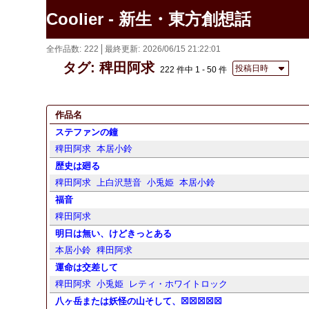
Coolier - 新生・東方創想話
全作品数
222
最終更新
2026/06/15 21:22:01
タグ: 稗田阿求
投稿日時
222 件中 1 - 50 件
作品名
ステファンの鐘
稗田阿求
本居小鈴
歴史は廻る
稗田阿求
上白沢慧音
小兎姫
本居小鈴
福音
稗田阿求
明日は無い、けどきっとある
本居小鈴
稗田阿求
運命は交差して
稗田阿求
小兎姫
レティ・ホワイトロック
八ヶ岳または妖怪の山そして、☒☒☒☒☒