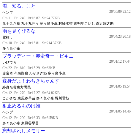
海、知る、こと
20/05/09 22:12
ヘンプ
Cm:11
Pt:1240
Rt:16.87
Sz:24.77KB
九十九八橋 九十九弁々 多々良小傘 村紗水蜜 古明地こいし 森近霖之助
雨を見くびるな
20/04/23 20:18
電柱．
Cm:10
Pt:1240
Rt:15.81
Sz:214.37KB
多々良小傘
ブラッディー・赤蛮奇ー・ビキニ
20/01/12 17:44
いびでろ
Cm:22
Pt:1810
Rt:15.29
Sz:63KB
赤蛮奇 今泉影狼 わかさぎ姫 多々良小傘
変身だよ！わちきちゃんす
20/01/05 19:54
終身名誉東方愚民
Cm:12
Pt:1270
Rt:17.27
Sz:34.82KB
こがさな 東風谷早苗 多々良小傘 堀川雷鼓
射止めるものは誰
20/01/05 14:46
ヘンプ
Cm:12
Pt:1200
Rt:16.33
Sz:6.59KB
多々良小傘 東風谷早苗
忘却されしメモリー