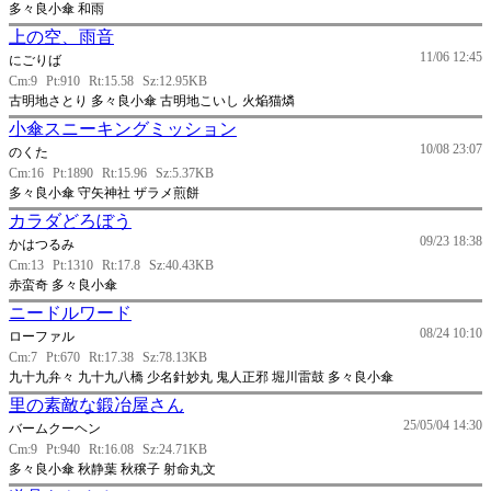
多々良小傘 和雨
上の空、雨音
11/06 12:45
にごりば
Cm:9
Pt:910
Rt:15.58
Sz:12.95KB
古明地さとり 多々良小傘 古明地こいし 火焔猫燐
小傘スニーキングミッション
10/08 23:07
のくた
Cm:16
Pt:1890
Rt:15.96
Sz:5.37KB
多々良小傘 守矢神社 ザラメ煎餅
カラダどろぼう
09/23 18:38
かはつるみ
Cm:13
Pt:1310
Rt:17.8
Sz:40.43KB
赤蛮奇 多々良小傘
ニードルワード
08/24 10:10
ローファル
Cm:7
Pt:670
Rt:17.38
Sz:78.13KB
九十九弁々 九十九八橋 少名針妙丸 鬼人正邪 堀川雷鼓 多々良小傘
里の素敵な鍛冶屋さん
25/05/04 14:30
バームクーヘン
Cm:9
Pt:940
Rt:16.08
Sz:24.71KB
多々良小傘 秋静葉 秋穣子 射命丸文