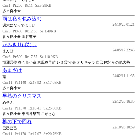
Cm:1
Pt:250
Rt:11
Sz:3.29KB
多々良小傘
雨は私を包み込む
24/10/25 01:21
週末になってほしい
Cm:3
Pt:480
Rt:12.63
Sz:1.49KB
多々良小傘 幽谷響子
かみきりばなし
24/05/17 22:43
まんぼ
Cm:6
Pt:590
Rt:17.57
Sz:110.9KB
博麗霊夢 多々良小傘 東風谷早苗 レミ霊 守矢 オリキャラ 自己解釈 その他大勢
あまざけ
24/02/11 11:35
蕗
Cm:11
Pt:1140
Rt:17.92
Sz:17.08KB
多々良小傘
早熟のクリスマス
22/12/20 16:35
めそふ
Cm:12
Pt:1370
Rt:16.41
Sz:25.86KB
多々良小傘 東風谷早苗 こがさな
柳の下で回れ
22/10/26 10:59
已己巳己
Cm:11
Pt:1170
Rt:17.07
Sz:20.76KB