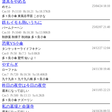
道具をやめる
25/04/24 18:10
めそふ
Cm:10
Pt:1110
Rt:16.21
Sz:18.37KB
多々良小傘 東風谷早苗 こがさな
鉄もイモも熱いうちに
25/02/07 21:40
バームクーヘン
Cm:10
Pt:1040
Rt:16.38
Sz:13.98KB
秋静葉 秋穣子 秋姉妹 多々良小傘
恐竜VS小傘
24/12/27 12:04
タンケッキーライドフキチン
Cm:0
Pt:50
Rt:7.5
Sz:0.8KB
多々良小傘 驚愕 短いよ！
やすらぎ
24/11/30 19:46
ローファル
Cm:7
Pt:720
Rt:16.56
Sz:18.46KB
九十九弁々 九十九八橋 多々良小傘
昨日の夜空は今日の夜空
24/11/05 22:23
週末になってほしい
Cm:5
Pt:500
Rt:13.13
Sz:6.2KB
多々良小傘 ナズーリン
私の墓場と命蓮寺
24/10/26 09:55
週末になってほしい