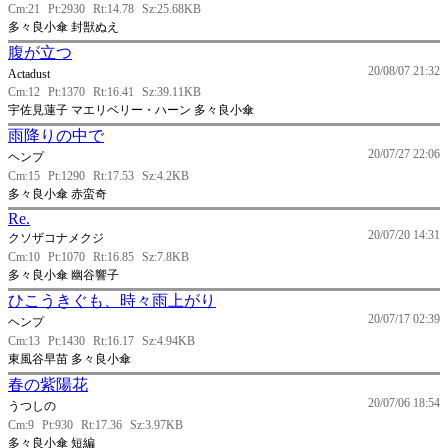
Cm:21
Pt:2930
Rt:14.78
Sz:25.68KB
多々良小傘 封獣ぬえ
腹が立つ
20/08/07 21:32
Actadust
Cm:12
Pt:1370
Rt:16.41
Sz:39.11KB
宇佐見蓮子 マエリベリー・ハーン 多々良小傘
雨降りの中で
20/07/27 22:06
ヘンプ
Cm:15
Pt:1290
Rt:17.53
Sz:4.2KB
多々良小傘 赤蛮奇
Re.
20/07/20 14:31
クソザコナメクジ
Cm:10
Pt:1070
Rt:16.85
Sz:7.8KB
多々良小傘 幽谷響子
ひこうきぐも、時々雨上がり
20/07/17 02:39
ヘンプ
Cm:13
Pt:1430
Rt:16.17
Sz:4.94KB
東風谷早苗 多々良小傘
春の紫陽花
20/07/06 18:54
うつしの
Cm:9
Pt:930
Rt:17.36
Sz:3.97KB
多々良小傘 短編