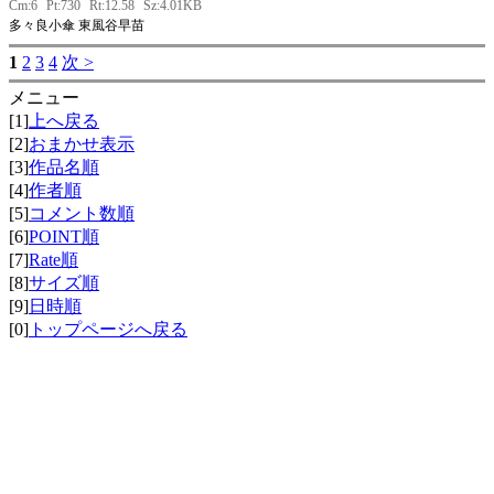
Cm:6
Pt:730
Rt:12.58
Sz:4.01KB
多々良小傘 東風谷早苗
1
2
3
4
次 >
メニュー
[1]
上へ戻る
[2]
おまかせ表示
[3]
作品名順
[4]
作者順
[5]
コメント数順
[6]
POINT順
[7]
Rate順
[8]
サイズ順
[9]
日時順
[0]
トップページへ戻る