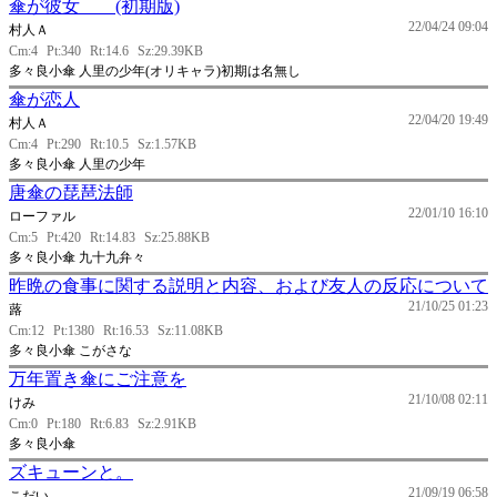
傘が彼女 (初期版)
22/04/24 09:04
村人Ａ
Cm:4
Pt:340
Rt:14.6
Sz:29.39KB
多々良小傘 人里の少年(オリキャラ)初期は名無し
傘が恋人
22/04/20 19:49
村人Ａ
Cm:4
Pt:290
Rt:10.5
Sz:1.57KB
多々良小傘 人里の少年
唐傘の琵琶法師
22/01/10 16:10
ローファル
Cm:5
Pt:420
Rt:14.83
Sz:25.88KB
多々良小傘 九十九弁々
昨晩の食事に関する説明と内容、および友人の反応について
21/10/25 01:23
蕗
Cm:12
Pt:1380
Rt:16.53
Sz:11.08KB
多々良小傘 こがさな
万年置き傘にご注意を
21/10/08 02:11
けみ
Cm:0
Pt:180
Rt:6.83
Sz:2.91KB
多々良小傘
ズキューンと。
21/09/19 06:58
こだい