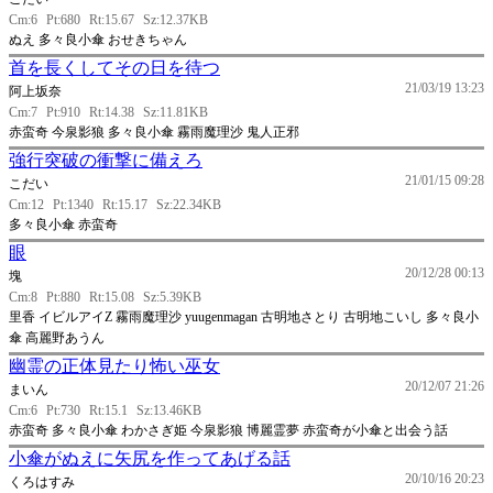
Cm:6
Pt:680
Rt:15.67
Sz:12.37KB
ぬえ 多々良小傘 おせきちゃん
首を長くしてその日を待つ
21/03/19 13:23
阿上坂奈
Cm:7
Pt:910
Rt:14.38
Sz:11.81KB
赤蛮奇 今泉影狼 多々良小傘 霧雨魔理沙 鬼人正邪
強行突破の衝撃に備えろ
21/01/15 09:28
こだい
Cm:12
Pt:1340
Rt:15.17
Sz:22.34KB
多々良小傘 赤蛮奇
眼
20/12/28 00:13
塊
Cm:8
Pt:880
Rt:15.08
Sz:5.39KB
里香 イビルアイZ 霧雨魔理沙 yuugenmagan 古明地さとり 古明地こいし 多々良小
傘 高麗野あうん
幽霊の正体見たり怖い巫女
20/12/07 21:26
まいん
Cm:6
Pt:730
Rt:15.1
Sz:13.46KB
赤蛮奇 多々良小傘 わかさぎ姫 今泉影狼 博麗霊夢 赤蛮奇が小傘と出会う話
小傘がぬえに矢尻を作ってあげる話
20/10/16 20:23
くろはすみ