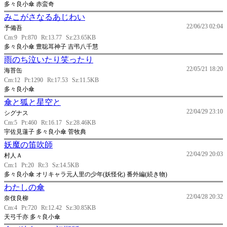
多々良小傘 赤蛮奇
みこがさなるあじわい
22/06/23 02:04
予備吾
Cm:9
Pt:870
Rt:13.77
Sz:23.65KB
多々良小傘 豊聡耳神子 吉弔八千慧
雨のち泣いたり笑ったり
22/05/21 18:20
海苔缶
Cm:12
Pt:1290
Rt:17.53
Sz:11.5KB
多々良小傘
傘と狐と星空と
22/04/29 23:10
シグナス
Cm:5
Pt:460
Rt:16.17
Sz:28.46KB
宇佐見蓮子 多々良小傘 菅牧典
妖魔の笛吹師
22/04/29 20:03
村人Ａ
Cm:1
Pt:20
Rt:3
Sz:14.5KB
多々良小傘 オリキャラ元人里の少年(妖怪化) 番外編(続き物)
わたしの傘
22/04/28 20:32
奈伎良柳
Cm:4
Pt:720
Rt:12.42
Sz:30.85KB
天弓千亦 多々良小傘