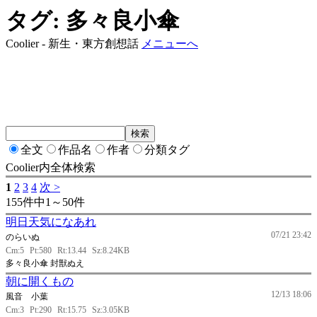
タグ: 多々良小傘
Coolier - 新生・東方創想話
メニューへ
全文
作品名
作者
分類タグ
Coolier内全体検索
1
2
3
4
次 >
155件中1～50件
明日天気になあれ
07/21 23:42
のらいぬ
Cm:5
Pt:580
Rt:13.44
Sz:8.24KB
多々良小傘 封獣ぬえ
朝に開くもの
12/13 18:06
風音 小葉
Cm:3
Pt:290
Rt:15.75
Sz:3.05KB