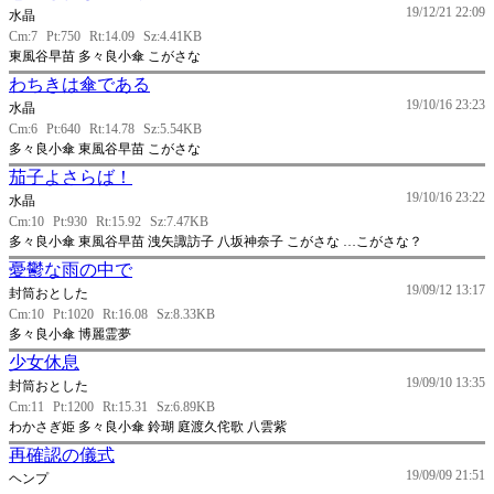
19/12/21 22:09
水晶
Cm:7
Pt:750
Rt:14.09
Sz:4.41KB
東風谷早苗 多々良小傘 こがさな
わちきは傘である
19/10/16 23:23
水晶
Cm:6
Pt:640
Rt:14.78
Sz:5.54KB
多々良小傘 東風谷早苗 こがさな
茄子よさらば！
19/10/16 23:22
水晶
Cm:10
Pt:930
Rt:15.92
Sz:7.47KB
多々良小傘 東風谷早苗 洩矢諏訪子 八坂神奈子 こがさな …こがさな？
憂鬱な雨の中で
19/09/12 13:17
封筒おとした
Cm:10
Pt:1020
Rt:16.08
Sz:8.33KB
多々良小傘 博麗霊夢
少女休息
19/09/10 13:35
封筒おとした
Cm:11
Pt:1200
Rt:15.31
Sz:6.89KB
わかさぎ姫 多々良小傘 鈴瑚 庭渡久侘歌 八雲紫
再確認の儀式
19/09/09 21:51
ヘンプ