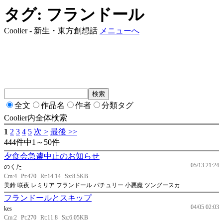
タグ: フランドール
Coolier - 新生・東方創想話
メニューへ
全文
作品名
作者
分類タグ
Coolier内全体検索
1
2
3
4
5
次 >
最後 >>
444件中1～50件
夕食会急遽中止のお知らせ
05/13 21:24
のくた
Cm:4
Pt:470
Rt:14.14
Sz:8.5KB
美鈴 咲夜 レミリア フランドール パチュリー 小悪魔 ツングースカ
フランドールとスキップ
04/05 02:03
kes
Cm:2
Pt:270
Rt:11.8
Sz:6.05KB