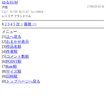
ゆるSUM
17/08/20 03:58
戸隠
Cm:7
Pt:750
Rt:11.07
Sz:1.84KB
レミリア フランドール
1
2
3
4
5
次 >
最後 >>
メニュー
[1]
上へ戻る
[2]
おまかせ表示
[3]
作品名順
[4]
作者順
[5]
コメント数順
[6]
POINT順
[7]
Rate順
[8]
サイズ順
[9]
日時順
[0]
トップページへ戻る