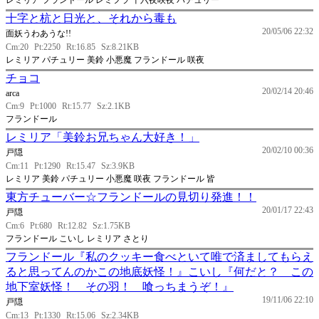
レミリア フランドール レミフラ 十六夜咲夜 パチュリー
十字と杭と日光と、それから毒も
20/05/06 22:32
面妖うわあうな!!
Cm:20
Pt:2250
Rt:16.85
Sz:8.21KB
レミリア パチュリー 美鈴 小悪魔 フランドール 咲夜
チョコ
20/02/14 20:46
arca
Cm:9
Pt:1000
Rt:15.77
Sz:2.1KB
フランドール
レミリア「美鈴お兄ちゃん大好き！」
20/02/10 00:36
戸隠
Cm:11
Pt:1290
Rt:15.47
Sz:3.9KB
レミリア 美鈴 パチュリー 小悪魔 咲夜 フランドール 皆
東方チューバー☆フランドールの見切り発進！！
20/01/17 22:43
戸隠
Cm:6
Pt:680
Rt:12.82
Sz:1.75KB
フランドール こいし レミリア さとり
フランドール『私のクッキー食べといて唯で済ましてもらえ
ると思ってんのかこの地底妖怪！』こいし『何だと？ この
地下室妖怪！ その羽！ 喰っちまうぞ！』
19/11/06 22:10
戸隠
Cm:13
Pt:1330
Rt:15.06
Sz:2.34KB