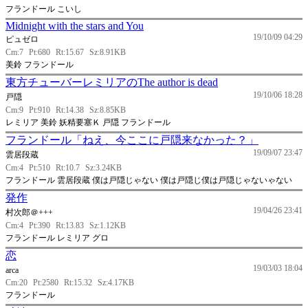
フランドール こいし
Midnight with the stars and You
19/10/09 04:29
ピュゼロ
Cm:7
Pt:680
Rt:15.67
Sz:8.91KB
美鈴 フランドール
東方チューバーレミリアのThe author is dead
19/10/06 18:28
戸隠
Cm:9
Pt:910
Rt:14.38
Sz:8.85KB
レミリア 美鈴 妖精要塞Ｋ 戸隠 フランドール
フランドール「ねえ、今ここに戸隠来なかった？」
19/09/07 23:47
雲居段蔵
Cm:4
Pt:510
Rt:10.7
Sz:3.24KB
フランドール 雲居段蔵 僕は戸隠じゃない 僕は戸隠じ僕は戸隠じゃないゃない
発作
19/04/26 23:41
村次郎＠+++
Cm:4
Pt:390
Rt:13.83
Sz:1.12KB
フランドール レミリア グロ
恋
19/03/03 18:04
arca
Cm:20
Pt:2580
Rt:15.32
Sz:4.17KB
フランドール