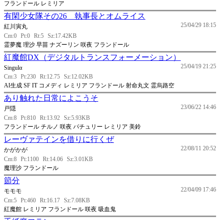
フランドール レミリア
有閑少女隊その26 執事長とオムライス
25/04/29 18:15
紅川寅丸
Cm:0
Pt:0
Rt:5
Sz:17.42KB
霊夢魔 理沙 早苗 ナズーリン 咲夜 フランドール
紅魔館DX（デジタルトランスフォーメーション）
25/04/19 21:25
Singulα
Cm:3
Pt:230
Rt:12.75
Sz:12.02KB
AI生成 SF IT コメディ レミリア フランドール 射命丸文 霊烏路空
あり触れた日常によこうそ
23/06/22 14:46
戸隠
Cm:8
Pt:810
Rt:13.92
Sz:5.93KB
フランドール チルノ 咲夜 パチュリー レミリア 美鈴
レーヴァテインを借りに行くぜ
22/08/11 20:52
かがかが
Cm:8
Pt:1100
Rt:14.06
Sz:3.01KB
魔理沙 フランドール
節分
22/04/09 17:46
モモモ
Cm:5
Pt:460
Rt:16.17
Sz:7.08KB
紅魔館 レミリア フランドール 咲夜 吸血鬼