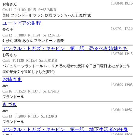
18/08/01 19:16
お客さん
Cm:11
Pt:1100
Rt:15
Sz:65.24KB
美鈴 フランドール フラン 妹様 フランちゃん 紅魔館 妹
ユートピアの射程
18/07/14 17:16
長久手
Cm:12
Pt:1880
Rt:11.91
Sz:12.07KB
針妙丸 萃香 あうん フランドール 霊夢
アンクル・トガズ・キャビン 第二話 恐るべき姉妹たち
18/07/01 13:15
お客さん
Cm:9
Pt:1130
Rt:15.4
Sz:59.01KB
パチュリー フランドール レミリア 己の運命の受諾 今日は日曜日 あとがきに作
者の紹介文を追加しました(8/16)
お姉さま
18/06/22 13:05
arca
Cm:16
Pt:1520
Rt:13.43
Sz:1.76KB
フランドール
きづき
18/06/10 18:52
arca
Cm:13
Pt:2000
Rt:13.5
Sz:1.23KB
フランドール
アンクル・トガズ・キャビン 第一話 地下生活者の分身