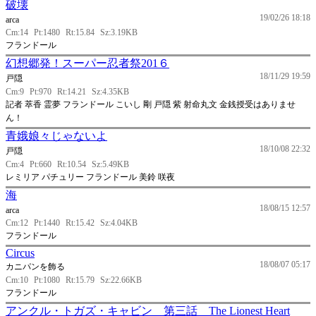
破壊
19/02/26 18:18
arca
Cm:14
Pt:1480
Rt:15.84
Sz:3.19KB
フランドール
幻想郷発！スーパー忍者祭201６
18/11/29 19:59
戸隠
Cm:9
Pt:970
Rt:14.21
Sz:4.35KB
記者 萃香 霊夢 フランドール こいし 剛 戸隠 紫 射命丸文 金銭授受はありませ
ん！
青娥娘々じゃないよ
18/10/08 22:32
戸隠
Cm:4
Pt:660
Rt:10.54
Sz:5.49KB
レミリア パチュリー フランドール 美鈴 咲夜
海
18/08/15 12:57
arca
Cm:12
Pt:1440
Rt:15.42
Sz:4.04KB
フランドール
Circus
18/08/07 05:17
カニパンを飾る
Cm:10
Pt:1080
Rt:15.79
Sz:22.66KB
フランドール
アンクル・トガズ・キャビン 第三話 The Lionest Heart