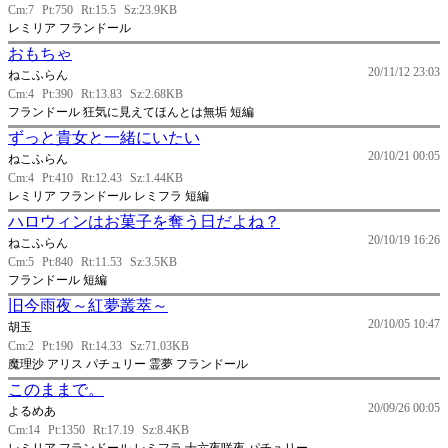
Cm:7
Pt:750
Rt:15.5
Sz:23.9KB
レミリア フランドール
おもちゃ
20/11/12 23:03
ねこふらん
Cm:4
Pt:390
Rt:13.83
Sz:2.68KB
フランドール 狂気に見えてほんとは無垢 短編
ずっと貴女と一緒にいたい
20/10/21 00:05
ねこふらん
Cm:4
Pt:410
Rt:12.43
Sz:1.44KB
レミリア フランドール レミフラ 短編
ハロウィンはお菓子を奪う日だよね？
20/10/19 16:26
ねこふらん
Cm:5
Pt:840
Rt:11.53
Sz:3.5KB
フランドール 短編
旧今雨夜～紅夢叢萃～
20/10/05 10:47
胡玉
Cm:2
Pt:190
Rt:14.33
Sz:71.03KB
魔理沙 アリス パチュリー 霊夢 フランドール
このままで。
20/09/26 00:05
よるめあ
Cm:14
Pt:1350
Rt:17.19
Sz:8.4KB