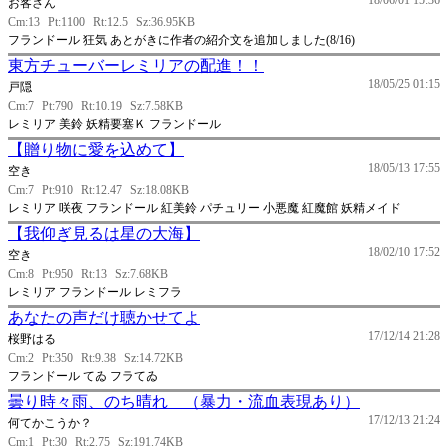
18/06/01 15:36
お客さん
Cm:13
Pt:1100
Rt:12.5
Sz:36.95KB
フランドール 狂気 あとがきに作者の紹介文を追加しました(8/16)
東方チューバーレミリアの配進！！
18/05/25 01:15
戸隠
Cm:7
Pt:790
Rt:10.19
Sz:7.58KB
レミリア 美鈴 妖精要塞Ｋ フランドール
【贈り物に愛を込めて】
18/05/13 17:55
空き
Cm:7
Pt:910
Rt:12.47
Sz:18.08KB
レミリア 咲夜 フランドール 紅美鈴 パチュリー 小悪魔 紅魔館 妖精メイド
【我仰ぎ見るは星の大海】
18/02/10 17:52
空き
Cm:8
Pt:950
Rt:13
Sz:7.68KB
レミリア フランドール レミフラ
あなたの声だけ聴かせてよ
17/12/14 21:28
桜野はる
Cm:2
Pt:350
Rt:9.38
Sz:14.72KB
フランドール てゐ フラてゐ
曇り時々雨、のち晴れ （暴力・流血表現あり）
17/12/13 21:24
何てかこうか？
Cm:1
Pt:30
Rt:2.75
Sz:191.74KB