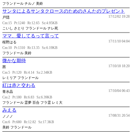
フランドール チルノ 美鈴
サンタによるサンタクロースのためのさんたのプレゼント
17/12/02 19:28
戸隠
Cm:15
Pt:1240
Rt:12.65
Sz:4.95KB
こいし さとり フランドール ナレ死
ママ、愛してるって言って
17/11/10 04:04
桜野はる
Cm:10
Pt:1310
Rt:13.35
Sz:6.19KB
フランドール 美鈴
微かな期待
17/10/18 18:20
茜
Cm:5
Pt:120
Rt:4.14
Sz:2.34KB
レミリア フランドール
紅は赤と交わる
17/10/04 06:43
青水晶
Cm:2
Pt:180
Rt:6.83
Sz:6.39KB
フランドール 霊夢 百合 フラ霊 レミ大
みえる
17/08/31 20:54
ノノノ
Cm:6
Pt:680
Rt:12.82
Sz:17.3KB
美鈴 フランドール