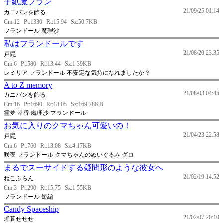
手紙魔フラン
21/09/25 01:14
カニパンを飾る
Cm:12
Pt:1330
Rt:15.94
Sz:50.7KB
フランドール 魔理沙
私はフランドールです
21/08/20 23:35
戸隠
Cm:6
Pt:580
Rt:13.44
Sz:1.39KB
レミリア フランドール 不安定な気持になれましたか？
A to Z memory
21/08/03 04:45
カニパンを飾る
Cm:16
Pt:1690
Rt:18.05
Sz:169.78KB
霊夢 萃香 魔理沙 フランドール
お気に入りのクマちゃん可愛いの！
21/04/23 22:58
戸隠
Cm:6
Pt:760
Rt:13.08
Sz:4.17KB
咲夜 フランドール クマちゃんのぬいぐるみ グロ
まるでスーサイドする疑問形のような彼女へ
21/02/19 14:52
ねこふらん
Cm:3
Pt:290
Rt:15.75
Sz:1.55KB
フランドール 短編
Candy Spaceship
21/02/07 20:10
蝉暮せせせ