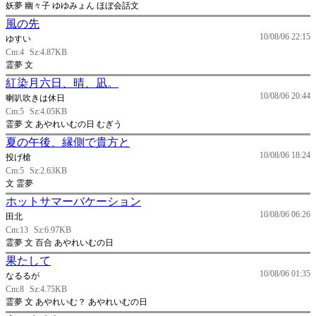
妖夢 幽々子 ゆゆみょん ほぼ会話文
風の先
10/08/06 22:15
ゆすい
Cm:4
Sz:4.87KB
霊夢 文
紅染月六日、晴、凪。
10/08/06 20:44
喇叭吹きは休日
Cm:5
Sz:4.05KB
霊夢 文 あやれいむの日 むぎう
夏の午後、縁側で貴方と
10/08/06 18:24
投げ槍
Cm:5
Sz:2.63KB
文 霊夢
ホットサマーバケーション
10/08/06 06:26
田北
Cm:13
Sz:6.97KB
霊夢 文 百合 あやれいむの日
果たして
10/08/06 01:35
なるるが
Cm:8
Sz:4.75KB
霊夢 文 あやれいむ？ あやれいむの日