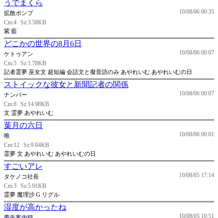
うでまくら
10/08/06 00:35
拡散ポンプ
Cm:4
Sz:3.58KB
紫 藍
どこかの世界の8月6日
10/08/06 00:07
ケトゥアン
Cm:5
Sz:1.78KB
記者霊夢 巫女文 超短編 会話文と擬音語のみ あやれいむ あやれいむの日
ストイックな彼女と新聞記者の関係
10/08/06 00:07
ナンバー
Cm:8
Sz:14.98KB
文 霊夢 あやれいむ
葉月の六日
10/08/06 00:01
唯
Cm:12
Sz:9.84KB
霊夢 文 あやれいむ あやれいむの日
すごいアレ
10/08/05 17:14
タケノコ社長
Cm:3
Sz:5.91KB
霊夢 魔理沙 G リグル
湿度が高かったね
10/08/05 10:51
夢先案内猫