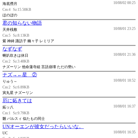
10/08/02 00:25
海底撈月
Cm:4
Sz:15.58KB
ほのぼの
君の知らない物語
10/08/01 23:25
天井桟敷
Cm:5
Sz:8.13KB
紫 神綺 諏訪子 幽々子 レミリア
なずなず
10/08/01 21:36
喇叭吹きは休日
Cm:2
Sz:3.48KB
ナズーリン 他命蓮寺組 言語崩壊 ただの勢い
ナズ→←星 ②
10/08/01 18:52
りゅう～
Cm:2
Sz:6.89KB
寅丸星 ナズーリン
厄に妬きては
10/08/01 16:37
妬ッ八
Cm:1
Sz:9.79KB
雛 パルスィ 似たもの同士
UNオーエンが彼女だったらいいな。
10/08/01 16:35
UC