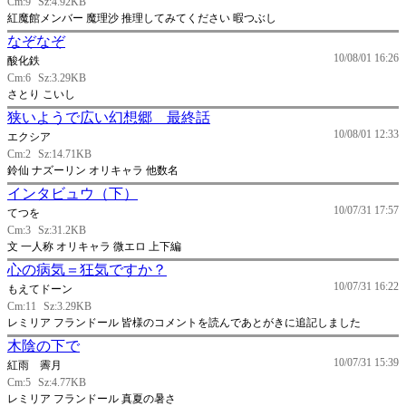
Cm:9
Sz:4.92KB
紅魔館メンバー 魔理沙 推理してみてください 暇つぶし
なぞなぞ
10/08/01 16:26
酸化鉄
Cm:6
Sz:3.29KB
さとり こいし
狭いようで広い幻想郷 最終話
10/08/01 12:33
エクシア
Cm:2
Sz:14.71KB
鈴仙 ナズーリン オリキャラ 他数名
インタビュウ（下）
10/07/31 17:57
てつを
Cm:3
Sz:31.2KB
文 一人称 オリキャラ 微エロ 上下編
心の病気＝狂気ですか？
10/07/31 16:22
もえてドーン
Cm:11
Sz:3.29KB
レミリア フランドール 皆様のコメントを読んであとがきに追記しました
木陰の下で
10/07/31 15:39
紅雨 霽月
Cm:5
Sz:4.77KB
レミリア フランドール 真夏の暑さ