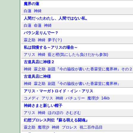
魔界の蓮
白蓮
神綺
人間だったわたし、人間ではない私。
白蓮
命蓮
神綺
バラン足りんでー？
霖之助
神綺
夢子(？)
私は我慢する～アリスの場合～
アリス
神綺
藍と橙(気にしたら負けだから参加)
古道具店に神様２
神綺
霖之助
副題『今の脇役が書いた香霖堂に魔界神』その２
古道具店に神様
神綺
霖之助
副題『今の脇役が書いた香霖堂に魔界神』
アリス・マーガトロイド・イン・アリス
コメディ
アリス
神綺
パチュリー
魔理沙
14kb
神綺さまと新しい帽子
アリス
神綺
ほのぼの
さむざむ
幻想プロレス列伝『蘇る萌える闘魂』
霖之助
魔理沙
神綺
プロレス
祝二百作品目