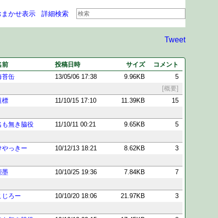
おまかせ表示
詳細検索
Tweet
名前
投稿日時
サイズ
コメント
海苔缶
13/05/06 17:38
9.96KB
5
[概要]
道標
11/10/15 17:10
11.39KB
15
名も無き脇役
11/10/11 00:21
9.65KB
5
けやっきー
10/12/13 18:21
8.62KB
3
鹿墨
10/10/25 19:36
7.84KB
7
こじろー
10/10/20 18:06
21.97KB
3