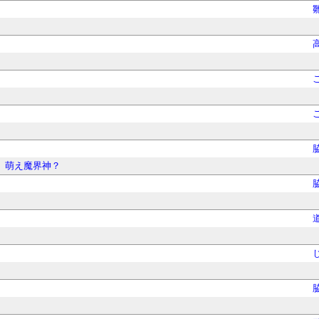
萌え魔界神？