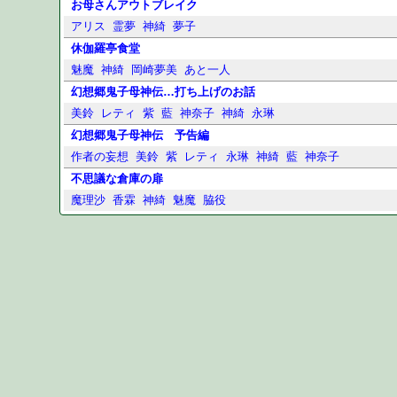
お母さんアウトブレイク
アリス
霊夢
神綺
夢子
休伽羅亭食堂
魅魔
神綺
岡崎夢美
あと一人
幻想郷鬼子母神伝…打ち上げのお話
美鈴
レティ
紫
藍
神奈子
神綺
永琳
幻想郷鬼子母神伝 予告編
作者の妄想
美鈴
紫
レティ
永琳
神綺
藍
神奈子
不思議な倉庫の扉
魔理沙
香霖
神綺
魅魔
脇役