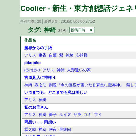
Coolier - 新生・東方創想話ジェ
全作品数
29
最終更新
2016/07/06 00:37:52
タグ: 神綺
投稿日時
29 件
作品名
魔界からの手紙
アリス
幽香
白蓮
紫
神綺
心綺楼
pikopiko
ほのぼの
アリス
神綺
人形遣いの家
古道具店に神様４
神綺
霖之助
副題『今の脇役が書いた香霖堂に魔界神』
禁じ
いつまでも、どこまでも私は美しい
アリス
神綺
私のお母さん
アリス
神綺
夢子
ルイズ
サラ
ユキ
マイ
両想い→←両想い
霖之助
神綺
咲夜
最終回