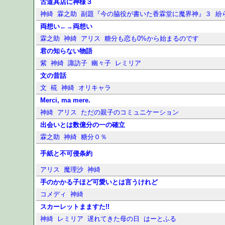
古道具店に神様３
神綺
霖之助
副題『今の脇役が書いた香霖堂に魔界神』３
紛
両想い←→両想い
霖之助
神綺
アリス
糖分も恋も0%から始まるのです
君の知らない物語
紫
神綺
諏訪子
幽々子
レミリア
文の昔話
文
椛
神綺
オリキャラ
Merci, ma mere.
神綺
アリス
ただの親子のコミュニケーション
出会いとは数億分の一の確立
霖之助
神綺
糖分０％
手紙と不可侵条約
アリス
魔理沙
神綺
手のかかる子ほど可愛いとは言うけれど
コメディ
神綺
スカーレットまますた!!
神綺
レミリア
遅れてきた母の日
はーとふる