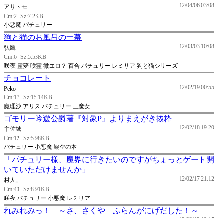
12/04/06 03:08
アサトモ
Cm:2
Sz:7.2KB
小悪魔 パチュリー
狗と猫のお風呂の一幕
12/03/03 10:08
弘鷹
Cm:6
Sz:5.53KB
咲夜 霊夢 咲霊 微エロ？ 百合 パチュリー レミリア 狗と猫シリーズ
チョコレート
12/02/19 00:55
Peko
Cm:17
Sz:15.14KB
魔理沙 アリス パチュリー 三魔女
ゴモリー吟遊公爵著『対象P』よりまえがき抜粋
12/02/18 19:20
宇佐城
Cm:12
Sz:5.98KB
パチュリー 小悪魔 架空の本
「パチュリー様、魔界に行きたいのですがちょっとゲート開
いていただけませんか」
12/02/17 21:12
村人。
Cm:43
Sz:8.91KB
咲夜 パチュリー 小悪魔 レミリア
れみれみっ！ ～さ、さくや！ふらんがにげだした！～