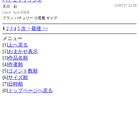
11/07/17 22:18
天川 紅
Cm:4
Sz:6.45KB
フラン パチュリー 小悪魔 ギャグ
1
2
3
4
5
次 >
最後 >>
メニュー
[1]
上へ戻る
[2]
おまかせ表示
[3]
作品名順
[4]
作者順
[5]
コメント数順
[6]
サイズ順
[7]
日時順
[0]
トップページへ戻る