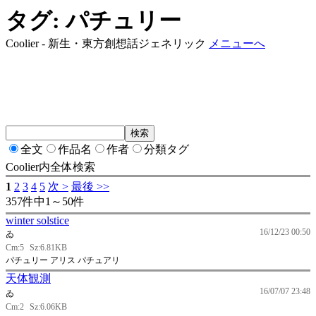
タグ: パチュリー
Coolier - 新生・東方創想話ジェネリック
メニューへ
全文
作品名
作者
分類タグ
Coolier内全体検索
1
2
3
4
5
次 >
最後 >>
357件中1～50件
winter solstice
16/12/23 00:50
ゐ
Cm:5
Sz:6.81KB
パチュリー アリス パチュアリ
天体観測
16/07/07 23:48
ゐ
Cm:2
Sz:6.06KB