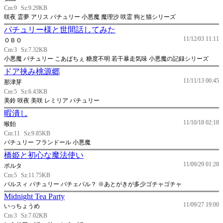
Cm:9
Sz:9.29KB
咲夜 霊夢 アリス パチュリー 小悪魔 魔理沙 咲霊 狗と猫シリーズ
パチュリー様と世間話してみた
11/12/03 11:11
ＯＢＯ
Cm:3
Sz:7.32KB
小悪魔 パチュリー こあぱちぇ 糖度不明 若干暴走気味 小悪魔の記録シリーズ
ドア挟み桃源郷
11/11/13 00:45
那津芽
Cm:5
Sz:6.43KB
美鈴 咲夜 美咲 レミリア パチュリー
暇潰し
11/10/18 02:18
喉飴
Cm:11
Sz:9.85KB
パチュリー フランドール 小悪魔
橋姫と初心な魔法使い
11/09/29 01:28
ポルタ
Cm:5
Sz:11.75KB
パルスィ パチュリー パチェパル？ ※あとがきが多少ゴチャゴチャ
Midnight Tea Party
11/09/27 19:00
いっちょうめ
Cm:3
Sz:7.02KB