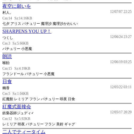
夜空に願いを
12/07/07 22:25
村人。
Cm:14
Sz:14.16KB
七夕 アリス パチュリー 魔理沙 魔理沙かわいい
SHARPENS YOU UP！
12/06/24 23:27
つくし
Cm:3
Sz:5.66KB
パチュリー 小悪魔
朗読
12/06/19 03:25
喉飴
Cm:15
Sz:4.19KB
フランドール パチュリー 小悪魔
日食
12/05/22 03:11
幽香
Cm:5
Sz:1.04KB
紅魔館 レミリア フラン パチュリー 咲夜 日食
紅魔式面接会
12/05/17 20:29
鉄梟器師ジュディ♂
Cm:12
Sz:5.92KB
レミリア 咲夜 パチュリー フラン 美鈴 ギャグ
二人でティータイム