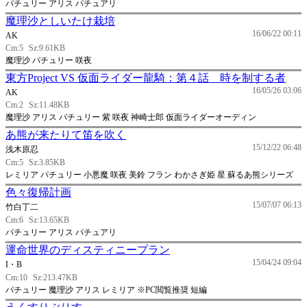
パチュリー アリス パチュアリ
魔理沙としいたけ栽培
16/06/22 00:11
AK
Cm:5
Sz:9.61KB
魔理沙 パチュリー 咲夜
東方Project VS 仮面ライダー龍騎：第４話 時を制する者
16/05/26 03:06
AK
Cm:2
Sz:11.48KB
魔理沙 アリス パチュリー 紫 咲夜 神崎士郎 仮面ライダーオーディン
あ熊が来たりて笛を吹く
15/12/22 06:48
浅木原忍
Cm:5
Sz:3.85KB
レミリア パチュリー 小悪魔 咲夜 美鈴 フラン わかさぎ姫 星 蘇るあ熊シリーズ
色々復帰計画
15/07/07 06:13
竹白丁二
Cm:6
Sz:13.65KB
パチュリー アリス パチュアリ
運命世界のディスティニープラン
15/04/24 09:04
I・B
Cm:10
Sz:213.47KB
パチュリー 魔理沙 アリス レミリア ※PC閲覧推奨 短編