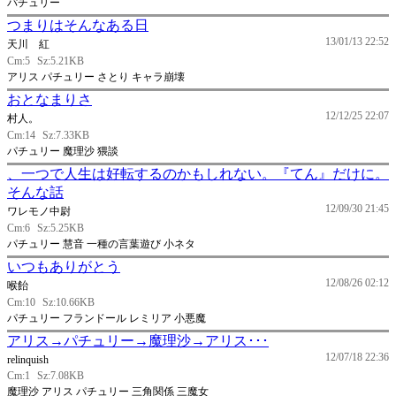
パチュリー
つまりはそんなある日
13/01/13 22:52
天川 紅
Cm:5
Sz:5.21KB
アリス パチュリー さとり キャラ崩壊
おとなまりさ
12/12/25 22:07
村人。
Cm:14
Sz:7.33KB
パチュリー 魔理沙 猥談
、一つで人生は好転するのかもしれない。『てん』だけに。
そんな話
12/09/30 21:45
ワレモノ中尉
Cm:6
Sz:5.25KB
パチュリー 慧音 一種の言葉遊び 小ネタ
いつもありがとう
12/08/26 02:12
喉飴
Cm:10
Sz:10.66KB
パチュリー フランドール レミリア 小悪魔
アリス→パチュリー→魔理沙→アリス･･･
12/07/18 22:36
relinquish
Cm:1
Sz:7.08KB
魔理沙 アリス パチュリー 三角関係 三魔女