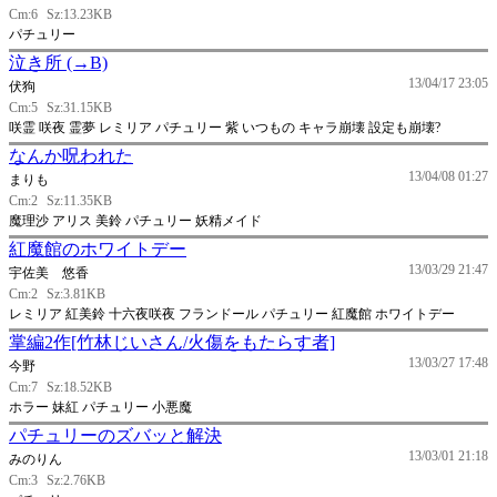
Cm:6
Sz:13.23KB
パチュリー
泣き所 (→B)
13/04/17 23:05
伏狗
Cm:5
Sz:31.15KB
咲霊 咲夜 霊夢 レミリア パチュリー 紫 いつもの キャラ崩壊 設定も崩壊?
なんか呪われた
13/04/08 01:27
まりも
Cm:2
Sz:11.35KB
魔理沙 アリス 美鈴 パチュリー 妖精メイド
紅魔館のホワイトデー
13/03/29 21:47
宇佐美 悠香
Cm:2
Sz:3.81KB
レミリア 紅美鈴 十六夜咲夜 フランドール パチュリー 紅魔館 ホワイトデー
掌編2作[竹林じいさん/火傷をもたらす者]
13/03/27 17:48
今野
Cm:7
Sz:18.52KB
ホラー 妹紅 パチュリー 小悪魔
パチュリーのズバッと解決
13/03/01 21:18
みのりん
Cm:3
Sz:2.76KB