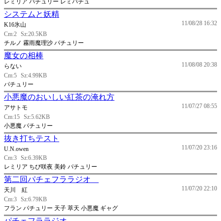
レミリア パチュリー レミパチュ
システムと妖精
11/08/28 16:32
K16氷山
Cm:2
Sz:20.5KB
チルノ 霧雨魔理沙 パチュリー
魔女の相棒
11/08/08 20:38
らない
Cm:5
Sz:4.99KB
パチュリー
小悪魔のおいしい紅茶の淹れ方
11/07/27 08:55
アサトモ
Cm:15
Sz:5.62KB
小悪魔 パチュリー
抜き打ちテスト
11/07/20 23:16
U.N.owen
Cm:3
Sz:6.39KB
レミリア ちび咲夜 美鈴 パチュリー
第二回パチェフララジオ
11/07/20 22:10
天川 紅
Cm:3
Sz:6.79KB
フラン パチュリー 天子 萃天 小悪魔 ギャグ
パチェフララジオ