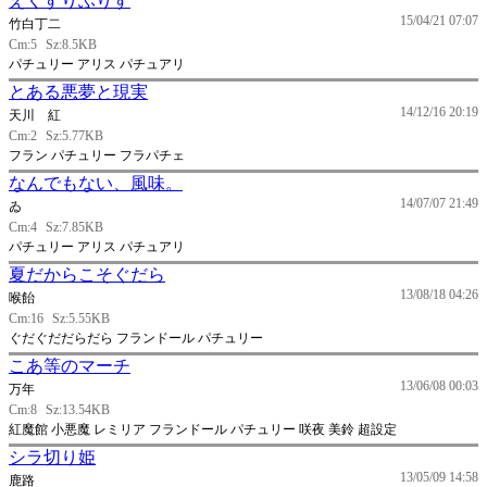
えくすりぶりす
15/04/21 07:07
竹白丁二
Cm:5
Sz:8.5KB
パチュリー アリス パチュアリ
とある悪夢と現実
14/12/16 20:19
天川 紅
Cm:2
Sz:5.77KB
フラン パチュリー フラパチェ
なんでもない、風味。
14/07/07 21:49
ゐ
Cm:4
Sz:7.85KB
パチュリー アリス パチュアリ
夏だからこそぐだら
13/08/18 04:26
喉飴
Cm:16
Sz:5.55KB
ぐだぐだだらだら フランドール パチュリー
こあ等のマーチ
13/06/08 00:03
万年
Cm:8
Sz:13.54KB
紅魔館 小悪魔 レミリア フランドール パチュリー 咲夜 美鈴 超設定
シラ切り姫
13/05/09 14:58
鹿路