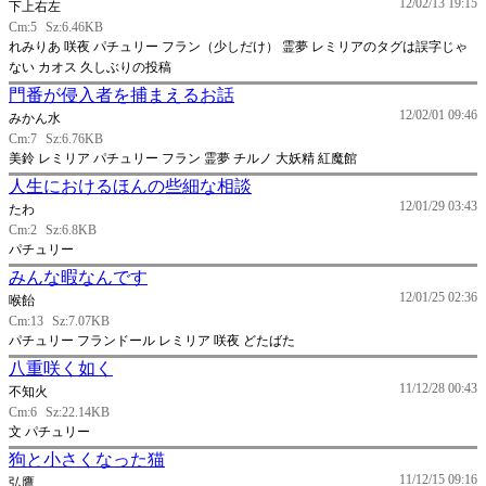
12/02/13 19:15
下上右左
Cm:5
Sz:6.46KB
れみりあ 咲夜 パチュリー フラン（少しだけ） 霊夢 レミリアのタグは誤字じゃ
ない カオス 久しぶりの投稿
門番が侵入者を捕まえるお話
12/02/01 09:46
みかん水
Cm:7
Sz:6.76KB
美鈴 レミリア パチュリー フラン 霊夢 チルノ 大妖精 紅魔館
人生におけるほんの些細な相談
12/01/29 03:43
たわ
Cm:2
Sz:6.8KB
パチュリー
みんな暇なんです
12/01/25 02:36
喉飴
Cm:13
Sz:7.07KB
パチュリー フランドール レミリア 咲夜 どたばた
八重咲く如く
11/12/28 00:43
不知火
Cm:6
Sz:22.14KB
文 パチュリー
狗と小さくなった猫
11/12/15 09:16
弘鷹