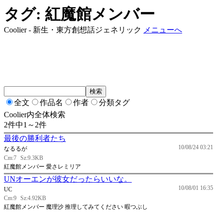
タグ: 紅魔館メンバー
Coolier - 新生・東方創想話ジェネリック
メニューへ
全文
作品名
作者
分類タグ
Coolier内全体検索
2件中1～2件
最後の勝利者たち
10/08/24 03:21
なるるが
Cm:7
Sz:9.3KB
紅魔館メンバー 愛さレミリア
UNオーエンが彼女だったらいいな。
10/08/01 16:35
UC
Cm:9
Sz:4.92KB
紅魔館メンバー 魔理沙 推理してみてください 暇つぶし