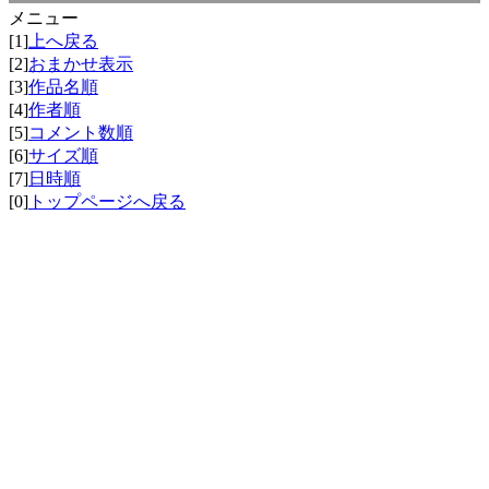
メニュー
[1]
上へ戻る
[2]
おまかせ表示
[3]
作品名順
[4]
作者順
[5]
コメント数順
[6]
サイズ順
[7]
日時順
[0]
トップページへ戻る