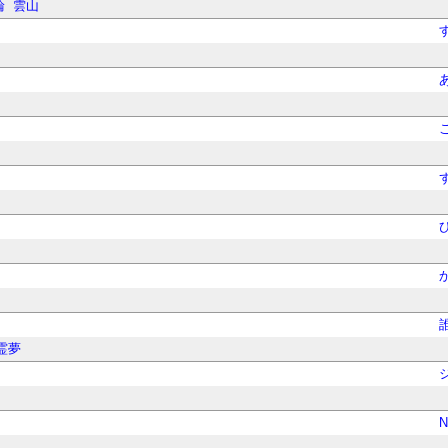
輪
雲山
霊夢
N