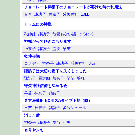
チョコレート棒菓子のチョコレートが溶けた時の利用法
百合
諏訪子
神奈子
盛矢神社
10kb
ドラム缶の神様
秋姉妹
諏訪子
他愛もない話
けろけろ
神様だってひきこもります
神奈子
諏訪子
霊夢
早苗
乾坤会議
コメディ
神奈子
諏訪子
盛矢神社
8kb
諏訪子は大切な帽子を失くしました
諏訪子
霖之助
加奈子
早苗
壊れ
守矢神社信仰を深める会
早苗
神奈子
諏訪子
東方星蓮船 EXボスAタイプ予想（嘘）
早苗
神奈子
諏訪子
多分シュール
消えた盾
神奈子
諏訪子
早苗
守矢
もりやンち