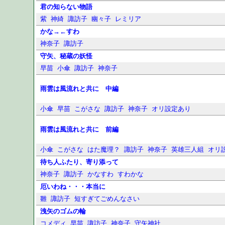
君の知らない物語
紫
神綺
諏訪子
幽々子
レミリア
かな→←すわ
神奈子
諏訪子
守矢、秘蔵の妖怪
早苗
小傘
諏訪子
神奈子
雨雲は風流れと共に 中編
小傘
早苗
こがさな
諏訪子
神奈子
オリ設定あり
雨雲は風流れと共に 前編
小傘
こがさな
はた魔理？
諏訪子
神奈子
英雄三人組
オリ
待ち人ふたり、寄り添って
神奈子
諏訪子
かなすわ
すわかな
厄いわね・・・本当に
雛
諏訪子
短すぎてごめんなさい
洩矢のゴムの輪
コメディ
早苗
諏訪子
神奈子
守矢神社