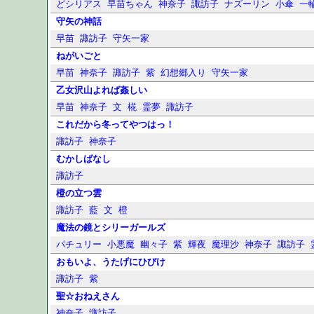
どシリアス
早苗ちゃん
神奈子
諏訪子
ナズーリン
小傘
一
守矢の神話
早苗
諏訪子
守矢一家
ねがいごと
早苗
神奈子
諏訪子
紫
幻想郷入り
守矢一家
乙女沢山よれば姦しい
早苗
神奈子
文
椛
霊夢
諏訪子
これだから冬ってやつはっ！
諏訪子
神奈子
むかしばなし
諏訪子
橙の立つ雲
諏訪子
藍
文
橙
魔法の鏡とシリーガールズ
パチュリー
小悪魔
幽々子
紫
輝夜
魔理沙
神奈子
諏訪子
おもいよ、うたげにひびけ
諏訪子
紫
聖☆おねえさん
神奈子
諏訪子