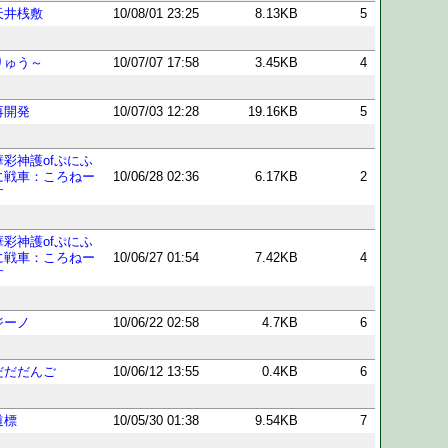
天井桟敷
10/08/01 23:25
8.13KB
5
りゅう～
10/07/07 17:58
3.45KB
4
再開発
10/07/03 12:28
19.16KB
5
華彩神護ofぷにふ
に戦車：ころねー
10/06/28 02:36
6.17KB
2
す
華彩神護ofぷにふ
に戦車：ころねー
10/06/27 01:54
7.42KB
4
す
ジーノ
10/06/22 02:58
4.7KB
6
だだだんご
10/06/12 13:55
0.4KB
6
道標
10/05/30 01:38
9.54KB
7