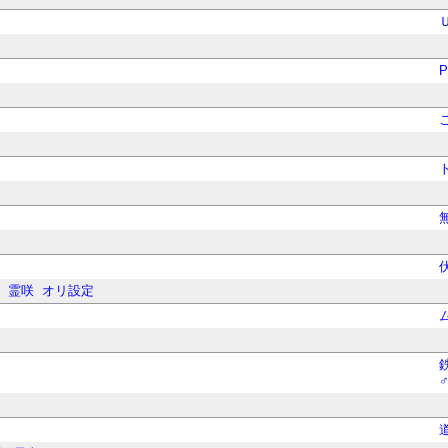
P
子
霊咲
オリ設定