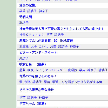
過去の記憶。
早苗
諏訪子
神奈子
透明人間
諏訪子
神奈子様は美人系？可愛い系？どちらにしても私の嫁です！
神奈Ｃｈａｎｇ！
早苗
諏訪子
悪魔とてんしが居る館 10 IN地霊殿
地霊殿
天子
こいし
お空
諏訪子
神奈子
ビター・アンド・スイート
諏訪子
彼女と私 （霊夢）
霊夢
咲夜
レミリア
パチュリー
魔理沙
早苗
神奈子
諏訪
奇跡の力を信じるのじゃ！
紫
永琳
諏訪子
早苗
最近こんな話ばっかりな気がする俺
そろそろ限界な守矢神社
早苗
諏訪子
神奈子
早苗ちゃん（前篇）