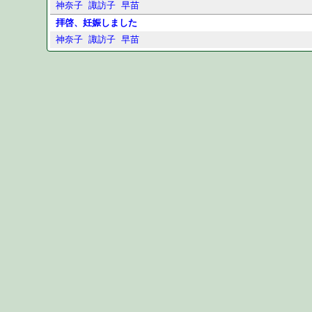
神奈子
諏訪子
早苗
拝啓、妊娠しました
神奈子
諏訪子
早苗