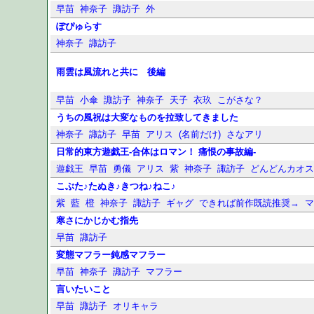
早苗
神奈子
諏訪子
外
ぽぴゅらす
神奈子
諏訪子
雨雲は風流れと共に 後編
早苗
小傘
諏訪子
神奈子
天子
衣玖
こがさな？
うちの風祝は大変なものを拉致してきました
神奈子
諏訪子
早苗
アリス
(名前だけ)
さなアリ
日常的東方遊戯王-合体はロマン！ 痛恨の事故編-
遊戯王
早苗
勇儀
アリス
紫
神奈子
諏訪子
どんどんカオ
こぶた♪たぬき♪きつね♪ねこ♪
紫
藍
橙
神奈子
諏訪子
ギャグ
できれば前作既読推奨→
寒さにかじかむ指先
早苗
諏訪子
変態マフラー鈍感マフラー
早苗
神奈子
諏訪子
マフラー
言いたいこと
早苗
諏訪子
オリキャラ