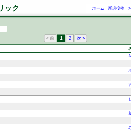
ネリック
ホーム
新規投稿
< 前
1
2
次 >