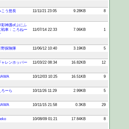
みこう悠長
11/11/21 23:05
9.28KB
8
華彩神護ofぷにふ
に戦車：ころねー
11/07/14 22:33
7.06KB
1
す
芒野探険隊
11/06/12 10:40
3.19KB
5
ギャレンホッパー
11/03/22 08:34
16.82KB
12
MAWA
10/12/03 10:25
16.51KB
9
えろーら
10/11/26 11:29
2.99KB
5
MAWA
10/11/15 21:58
0.3KB
29
eko
10/08/09 01:21
17.84KB
8