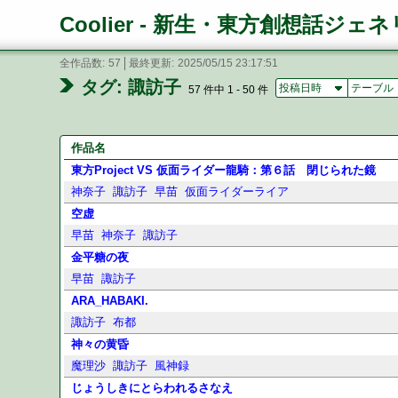
Coolier - 新生・東方創想話ジェ
全作品数
57
最終更新
2025/05/15 23:17:51
タグ: 諏訪子
投稿日時
テーブル
57 件中 1 - 50 件
作品名
東方Project VS 仮面ライダー龍騎：第６話 閉じられた鏡
神奈子
諏訪子
早苗
仮面ライダーライア
空虚
早苗
神奈子
諏訪子
金平糖の夜
早苗
諏訪子
ARA_HABAKI.
諏訪子
布都
神々の黄昏
魔理沙
諏訪子
風神録
じょうしきにとらわれるさなえ