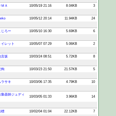
ＵＭＡ
10/05/19 21:16
8.04KB
3
eko
10/05/12 20:14
11.94KB
24
こじろー
10/05/10 16:30
5.69KB
6
トイレット
10/05/07 07:29
5.06KB
2
無言坂
10/03/24 08:51
5.72KB
8
伏狗
10/03/23 21:50
21.57KB
5
ムラサキ
10/03/06 17:35
4.79KB
10
鉄梟器師ジュディ
10/03/05 01:33
3.96KB
14
♂
道標
10/02/04 01:04
22.12KB
7