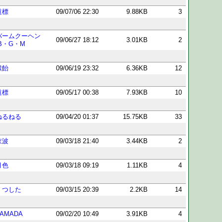
道標
09/07/06 22:30
9.88KB
3
バームクーヘン
09/06/27 18:12
3.01KB
2
(B・G・M
喉飴
09/06/19 23:32
6.36KB
12
道標
09/05/17 00:38
7.93KB
10
ねるねる
09/04/20 01:37
15.75KB
33
衣波
09/03/18 21:40
3.44KB
2
月色
09/03/18 09:19
1.11KB
4
くつした
09/03/15 20:39
2.2KB
14
YAMADA
09/02/20 10:49
3.91KB
4