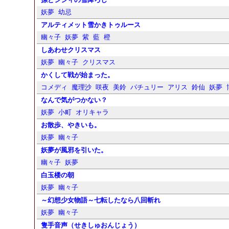
妖夢
幼忌
アルティメット雪かきトゥルース
幽々子
妖夢
紫
藍
橙
しあわせクリスマス
妖夢
幽々子
クリスマス
かくして戦が始まった。
コメディ
魔理沙
咲夜
美鈴
パチュリー
アリス
鈴仙
妖夢
なんで気がつかない？
妖夢
小町
オリキャラ
お散歩、やきいも。
妖夢
幽々子
妖夢が風邪を引いた。
幽々子
妖夢
白玉楼の朝
妖夢
幽々子
～幻想少女物語～七転したなら八回斬れ
妖夢
幽々子
隻手音声（せきしゅおんじょう）