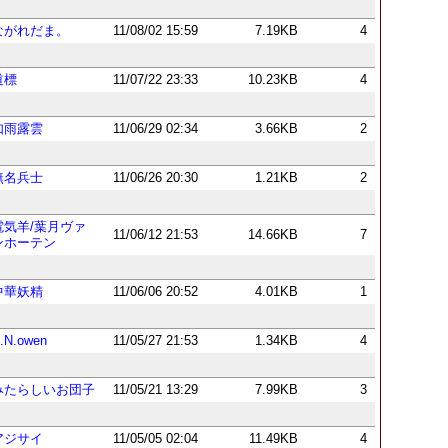
ながれだま。
11/08/02 15:59
7.19KB
4
道標
11/07/22 23:33
10.23KB
4
如雨露雲
11/06/29 02:34
3.66KB
2
無名兵士
11/06/26 20:30
1.21KB
2
電気羊/葉月ヴァ
11/06/12 21:53
14.66KB
7
ンホーテン
中華妖精
11/06/06 20:52
4.01KB
1
.N.owen
11/05/27 21:53
1.34KB
4
みたらしいお団子
11/05/21 13:29
7.99KB
3
アジサイ
11/05/05 02:04
11.49KB
4