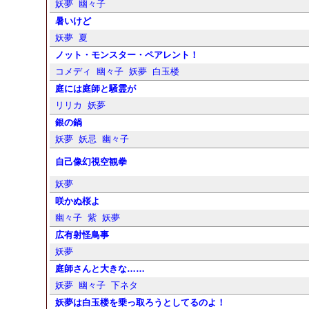
妖夢
幽々子
暑いけど
妖夢
夏
ノット・モンスター・ペアレント！
コメディ
幽々子
妖夢
白玉楼
庭には庭師と騒霊が
リリカ
妖夢
銀の鍋
妖夢
妖忌
幽々子
自己像幻視空観拳
妖夢
咲かぬ桜よ
幽々子
紫
妖夢
広有射怪鳥事
妖夢
庭師さんと大きな……
妖夢
幽々子
下ネタ
妖夢は白玉楼を乗っ取ろうとしてるのよ！