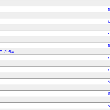
s
ズ
第四話
s
s