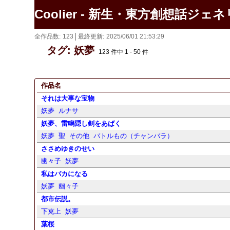
Coolier - 新生・東方創想話ジェ
全作品数
123
最終更新
2025/06/01 21:53:29
タグ: 妖夢
123 件中 1 - 50 件
作品名
それは大事な宝物
妖夢
ルナサ
妖夢、雷鳴隠し剣をあばく
妖夢
聖
その他
バトルもの（チャンバラ）
ささめゆきのせい
幽々子
妖夢
私はバカになる
妖夢
幽々子
都市伝説。
下克上
妖夢
葉桜