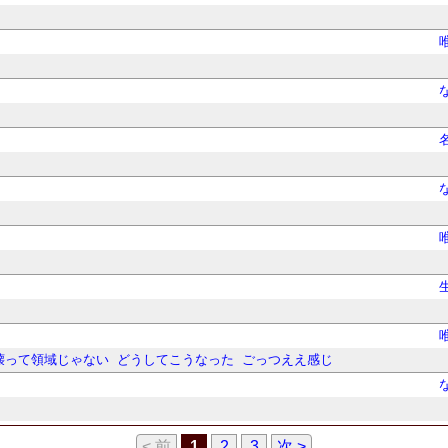
壊って領域じゃない
どうしてこうなった
ごっつええ感じ
< 前
1
2
3
次 >