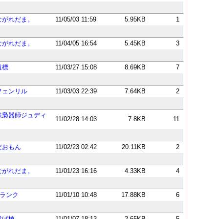
ながれだま。
11/05/03 11:59
5.95KB
1
ながれだま。
11/04/05 16:54
5.45KB
3
道標
11/03/27 15:08
8.69KB
7
フェンリル
11/03/03 22:39
7.64KB
2
鉄梟器師ジュディ
11/02/28 14:03
7.8KB
11
♂
だおもん
11/02/23 02:42
20.11KB
2
ながれだま。
11/01/23 16:16
4.33KB
4
Fランク
11/01/10 10:48
17.88KB
6
投げ槍
11/01/07 18:13
2.65KB
5