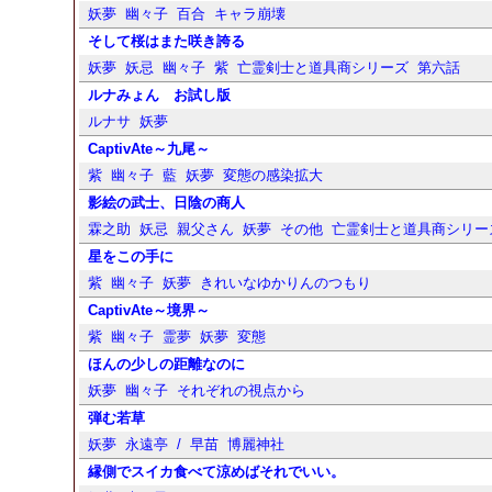
妖夢
幽々子
百合
キャラ崩壊
そして桜はまた咲き誇る
妖夢
妖忌
幽々子
紫
亡霊剣士と道具商シリーズ
第六話
ルナみょん お試し版
ルナサ
妖夢
CaptivAte～九尾～
紫
幽々子
藍
妖夢
変態の感染拡大
影絵の武士、日陰の商人
霖之助
妖忌
親父さん
妖夢
その他
亡霊剣士と道具商シリー
星をこの手に
紫
幽々子
妖夢
きれいなゆかりんのつもり
CaptivAte～境界～
紫
幽々子
霊夢
妖夢
変態
ほんの少しの距離なのに
妖夢
幽々子
それぞれの視点から
弾む若草
妖夢
永遠亭
/
早苗
博麗神社
縁側でスイカ食べて涼めばそれでいい。