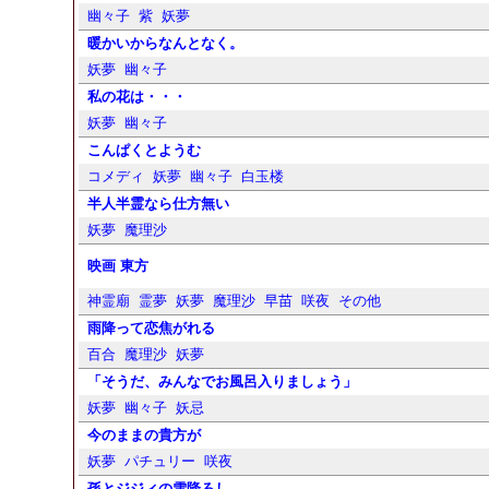
幽々子
紫
妖夢
暖かいからなんとなく。
妖夢
幽々子
私の花は・・・
妖夢
幽々子
こんぱくとようむ
コメディ
妖夢
幽々子
白玉楼
半人半霊なら仕方無い
妖夢
魔理沙
映画 東方
神霊廟
霊夢
妖夢
魔理沙
早苗
咲夜
その他
雨降って恋焦がれる
百合
魔理沙
妖夢
「そうだ、みんなでお風呂入りましょう」
妖夢
幽々子
妖忌
今のままの貴方が
妖夢
パチュリー
咲夜
孫とジジィの雪降ろし