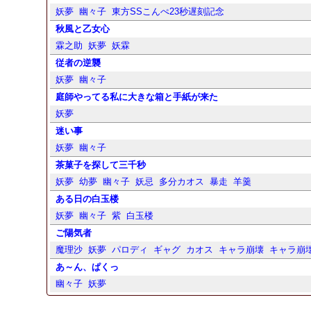
妖夢
幽々子
東方SSこんぺ23秒遅刻記念
秋風と乙女心
霖之助
妖夢
妖霖
従者の逆襲
妖夢
幽々子
庭師やってる私に大きな箱と手紙が来た
妖夢
迷い事
妖夢
幽々子
茶菓子を探して三千秒
妖夢
幼夢
幽々子
妖忌
多分カオス
暴走
羊羹
ある日の白玉楼
妖夢
幽々子
紫
白玉楼
ご陽気者
魔理沙
妖夢
パロディ
ギャグ
カオス
キャラ崩壊
キャラ崩
あ～ん、ぱくっ
幽々子
妖夢