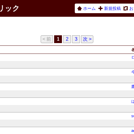
ネリック
ホーム
新規投稿
お
< 前
1
2
3
次 >
s
a