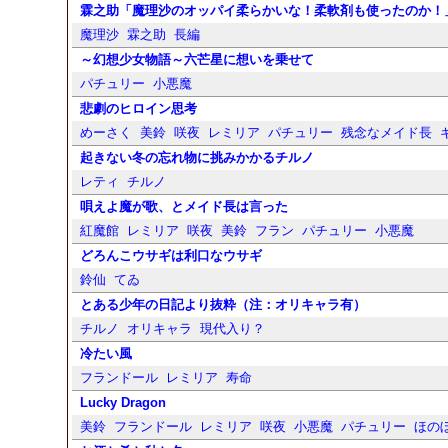
霖之助「魔理沙のオッパイ柔らかいな！柔軟剤も使ったのか！
魔理沙
霖之助
長編
～幻想少女物語～六芒星に想いを乗せて
パチュリー
小悪魔
悲劇のヒロイン思考
めーさく
美鈴
咲夜
レミリア
パチュリー
残念なメイド長
起きない冬の忘れ物に挑みかかるチルノ
レティ
チルノ
唄えよ魔が歌、とメイド長は言った
紅魔館
レミリア
咲夜
美鈴
フラン
パチュリー
小悪魔
どろんこウサギは利口なウサギ
鈴仙
てゐ
とある少年の日記より抜粋（注：オリキャラ有）
チルノ
オリキャラ
現代入り？
冷たい風
フランドール
レミリア
寿命
Lucky Dragon
美鈴
フランドール
レミリア
咲夜
小悪魔
パチュリー
ほの