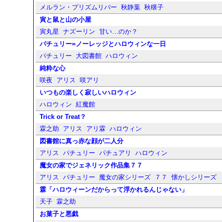
メルラン・プリズムリバー
秋静葉
秋穣子
寅と鼠と山の小屋
寅丸星
ナズーリン
甘い…のか？
パチュリー=ノーレッジとハロウィンな一日
パチュリー
大図書館
ハロウィン
純粋な心
咲夜
アリス
咲アリ
いつもの楽しく寂しいハロウィン
ハロウィン
紅魔館
Trick or Treat？
霖之助
アリス
アリ霖
ハロウィン
図書館に真っ赤な顔が二人分
アリス
パチュリー
パチュアリ
ハロウィン
魔女の家でジェネリック作品集７７
アリス
パチュリー
魔女の家シリーズ
７７
懐かしシリーズ
霖「ハロウィーンだからって浮かれるんじゃない」
天子
霖之助
お菓子と悪戯