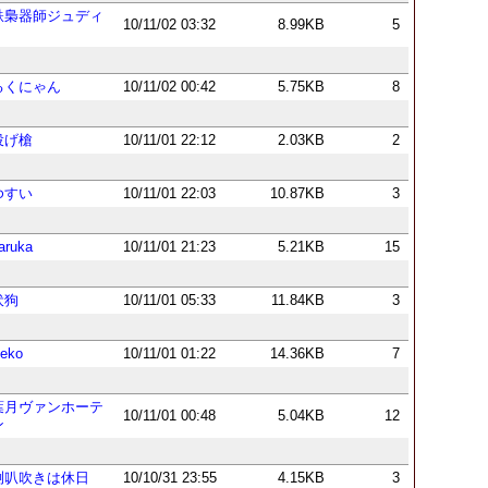
鉄梟器師ジュディ
10/11/02 03:32
8.99KB
5
♂
るくにゃん
10/11/02 00:42
5.75KB
8
投げ槍
10/11/01 22:12
2.03KB
2
ゆすい
10/11/01 22:03
10.87KB
3
aruka
10/11/01 21:23
5.21KB
15
伏狗
10/11/01 05:33
11.84KB
3
eko
10/11/01 01:22
14.36KB
7
葉月ヴァンホーテ
10/11/01 00:48
5.04KB
12
ン
喇叭吹きは休日
10/10/31 23:55
4.15KB
3