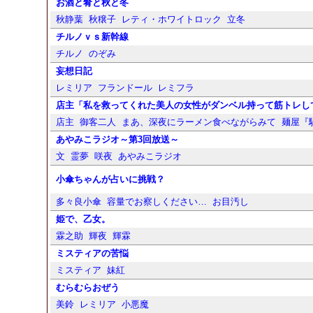
お酒と肴と秋と冬
秋静葉
秋穣子
レティ・ホワイトロック
立冬
チルノｖｓ新幹線
チルノ
のぞみ
妄想日記
レミリア
フランドール
レミフラ
店主「私を救ってくれた美人の女性がダンベル持って筋トレし
店主
御客二人
まあ、深夜にラーメン食べながらみて
麺屋『
あやみこラジオ～第3回放送～
文
霊夢
咲夜
あやみこラジオ
小傘ちゃんが占いに挑戦？
多々良小傘
容量でお察しください…
お目汚し
姫で、乙女。
霖之助
輝夜
輝霖
ミスティアの苦悩
ミスティア
妹紅
むらむらおぜう
美鈴
レミリア
小悪魔