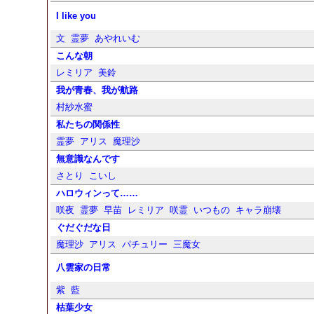
I like you
文
霊夢
あやれいむ
こんな朝
レミリア
美鈴
我が青春、我が航路
村紗水蜜
私たちの関係性
霊夢
アリス
魔理沙
無意識なんです
さとり
こいし
ハロウィンって……
咲夜
霊夢
早苗
レミリア
咲霊
いつもの
キャラ崩壊
ぐだぐだな日
魔理沙
アリス
パチュリー
三魔女
八雲家の日常
紫
藍
枯葉少女