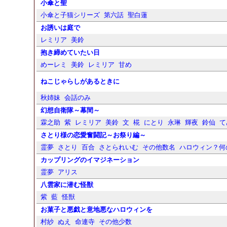
小傘と聖
小傘と子猫シリーズ
第六話
聖白蓮
お誘いは庭で
レミリア
美鈴
抱き締めていたい日
めーレミ
美鈴
レミリア
甘め
ねこじゃらしがあるときに
秋姉妹
会話のみ
幻想自衛隊～幕間～
霖之助
紫
レミリア
美鈴
文
椛
にとり
永琳
輝夜
鈴仙
て
さとり様の恋愛奮闘記～お祭り編～
霊夢
さとり
百合
さとられいむ
その他数名
ハロウィン？何
カップリングのイマジネーション
霊夢
アリス
八雲家に潜む怪獣
紫
藍
怪獣
お菓子と悪戯と意地悪なハロウィンを
村紗
ぬえ
命連寺
その他少数