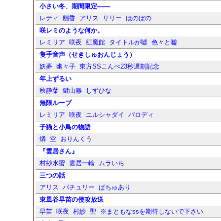
小さい冬、期間限定――
レティ
幽香
アリス
リリー
ほのぼの
咲レミのような何か。
レミリア
咲夜
紅魔館
タイトルが嘘
色々と嘘
隻手音声（せきしゅおんじょう）
妖夢
幽々子
東方SSこんぺ23秒遅刻記念
年上ずるい
秋静葉
鍵山雛
しずひな
無限ループ
レミリア
咲夜
エルシャダイ
パロディ
子猫と小鳥の物語
燐
空
おりんくう
『雲居さん』
村紗水蜜
雲居一輪
ムラいち
三つの話
アリス
パチュリー
ぱちゅあり
東風谷早苗の侵攻放送
早苗
咲夜
村紗
聖
※まともなssを期待しないで下さい