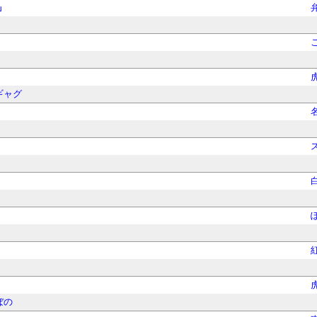
」
ギャグ
ぼの