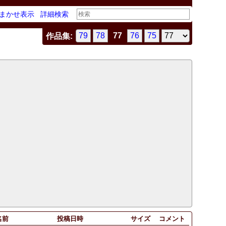
まかせ表示
詳細検索
79
78
77
76
75
作品集:
名前
投稿日時
サイズ
コメント