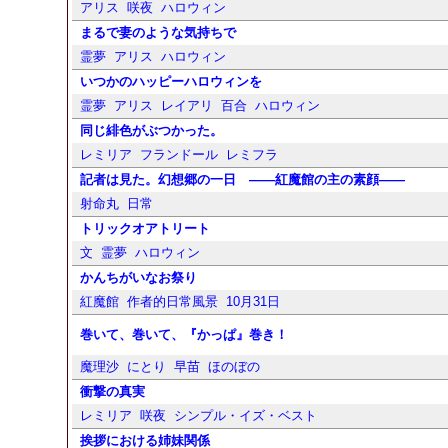
アリス
咲夜
ハロウィン
まるで妻のような気持ちで
霊夢
アリス
ハロウィン
いつかのハッピーハロウィンを
霊夢
アリス
レイアリ
百合
ハロウィン
同じ緋色がぶつかった。
レミリア
フランドール
レミフラ
記者は見た。幻想郷の一日 ――紅魔館の主の素顔――
射命丸
日常
トリックオアトリート
文
霊夢
ハロウィン
かんちがいなお祭り
紅魔館
作者的日常風景
10月31日
巻いて、巻いて、『かっぱ』巻き！
魔理沙
にとり
早苗
ほのぼの
衝撃の真実
レミリア
咲夜
シンプル・イズ・ベスト
挨拶における姉妹関係