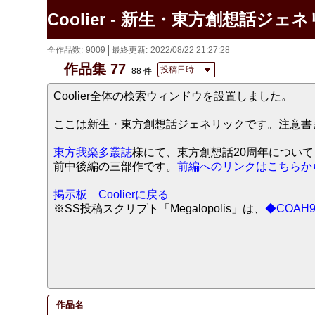
Coolier - 新生・東方創想話ジェ
全作品数
9009
最終更新
2022/08/22 21:27:28
作品集 77
投稿日時
88 件
Coolier全体の検索ウィンドウを設置しました。
ここは新生・東方創想話ジェネリックです。注意書
東方我楽多叢誌
様にて、東方創想話20周年につい
前中後編の三部作です。
前編へのリンクはこちらか
掲示板
Coolierに戻る
※SS投稿スクリプト「Megalopolis」は、
◆COAH9
作品名