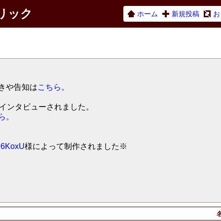
ネリック
ホーム
新規投稿
お
きや告知は
こちら。
てインタビューされました。
ら。
6KoxU
様によって制作されました※