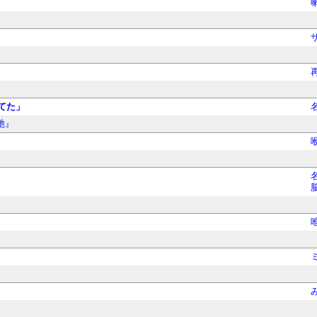
てた」
馳』