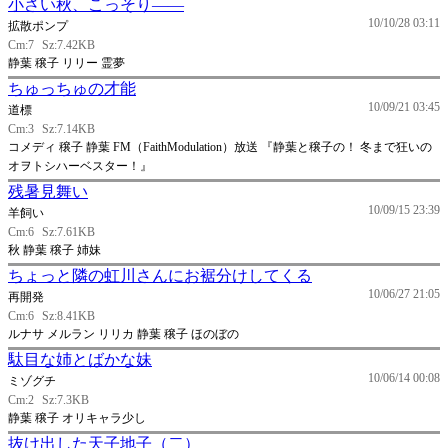
小さい秋、こっそり――
10/10/28 03:11
拡散ポンプ
Cm:7
Sz:7.42KB
静葉 穣子 リリー 霊夢
ちゅっちゅの才能
10/09/21 03:45
道標
Cm:3
Sz:7.14KB
コメディ 穣子 静葉 FM（FaithModulation）放送 『静葉と穣子の！ 冬まで狂いの
オヲトシハーベスター！』
残暑見舞い
10/09/15 23:39
羊飼い
Cm:6
Sz:7.61KB
秋 静葉 穣子 姉妹
ちょっと隣の虹川さんにお裾分けしてくる
10/06/27 21:05
再開発
Cm:6
Sz:8.41KB
ルナサ メルラン リリカ 静葉 穣子 ほのぼの
駄目な姉とばかな妹
10/06/14 00:08
ミゾグチ
Cm:2
Sz:7.3KB
静葉 穣子 オリキャラ少し
抜け出した天子地子（二）