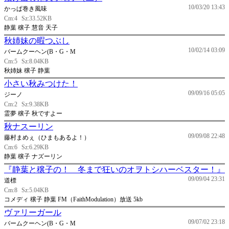
10/03/20 13:43
かっぱ巻き風味
Cm:4
Sz:33.52KB
静葉 穣子 慧音 天子
秋姉妹の暇つぶし
10/02/14 03:09
バームクーヘン(B・G・M
Cm:5
Sz:8.04KB
秋姉妹 穣子 静葉
小さい秋みつけた！
09/09/16 05:05
ジーノ
Cm:2
Sz:9.38KB
霊夢 穣子 秋ですよー
秋ナスーリン
09/09/08 22:48
藤村まめぇ（ひまもあるよ！）
Cm:6
Sz:6.29KB
静葉 穣子 ナズーリン
『静葉と穣子の！ 冬まで狂いのオヲトシハーベスター！』
09/09/04 23:31
道標
Cm:8
Sz:5.04KB
コメディ 穣子 静葉 FM（FaithModulation）放送 5kb
ヴァリーガール
09/07/02 23:18
バームクーヘン(B・G・M