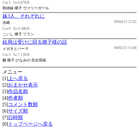
Cm:5
Sz:6.87KB
秋姉妹 穣子 ヴァリーガール
妹3人、それぞれに
09/04/13 22:02
水崎
Cm:9
Sz:4.56KB
こいし 穣子 フラン
結局は受けに回る穣子様の話
09/02/21 13:46
メガネとパーマ
Cm:5
Sz:7.13KB
雛 穣子 ひなみの 百合気味
メニュー
[1]
上へ戻る
[2]
おまかせ表示
[3]
作品名順
[4]
作者順
[5]
コメント数順
[6]
サイズ順
[7]
日時順
[0]
トップページへ戻る