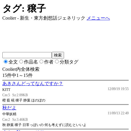
タグ: 穣子
Coolier - 新生・東方創想話ジェネリック
メニューへ
全文
作品名
作者
分類タグ
Coolier内全体検索
15件中1～15件
あきさんどってなんですか？
12/09/19 19:55
KITT
Cm:5
Sz:2.09KB
橙 藍 椛 穣子 静葉 ほのぼの
秋だよ
11/09/13 22:49
中華妖精
Cm:2
Sz:3.46KB
秋 静葉 穣子 日常っぽいの 何も考えずに読むといいよ