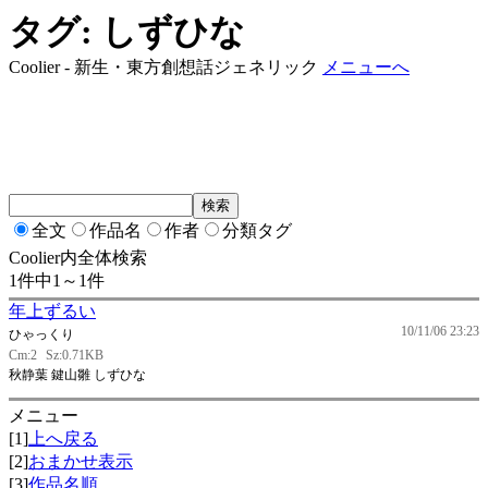
タグ: しずひな
Coolier - 新生・東方創想話ジェネリック
メニューへ
全文
作品名
作者
分類タグ
Coolier内全体検索
1件中1～1件
年上ずるい
10/11/06 23:23
ひゃっくり
Cm:2
Sz:0.71KB
秋静葉 鍵山雛 しずひな
メニュー
[1]
上へ戻る
[2]
おまかせ表示
[3]
作品名順