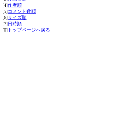
[4]
作者順
[5]
コメント数順
[6]
サイズ順
[7]
日時順
[0]
トップページへ戻る