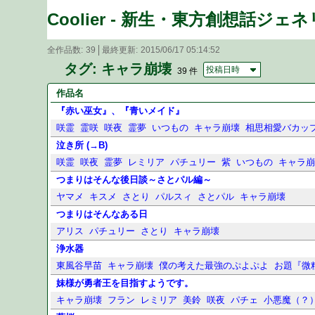
Coolier - 新生・東方創想話ジェ
全作品数
39
最終更新
2015/06/17 05:14:52
タグ: キャラ崩壊
投稿日時
39 件
作品名
『赤い巫女』、『青いメイド』
咲霊
霊咲
咲夜
霊夢
いつもの
キャラ崩壊
相思相愛バカッ
泣き所 (→B)
咲霊
咲夜
霊夢
レミリア
パチュリー
紫
いつもの
キャラ
つまりはそんな後日談～さとパル編～
ヤマメ
キスメ
さとり
パルスィ
さとパル
キャラ崩壊
つまりはそんなある日
アリス
パチュリー
さとり
キャラ崩壊
浄水器
東風谷早苗
キャラ崩壊
僕の考えた最強のぷよぷよ
お題『微
妹様が勇者王を目指すようです。
キャラ崩壊
フラン
レミリア
美鈴
咲夜
パチェ
小悪魔（？