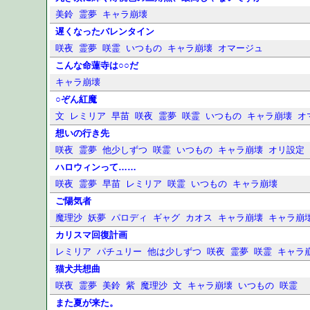
美鈴
霊夢
キャラ崩壊
遅くなったバレンタイン
咲夜
霊夢
咲霊
いつもの
キャラ崩壊
オマージュ
こんな命蓮寺は○○だ
キャラ崩壊
○ぞん紅魔
文
レミリア
早苗
咲夜
霊夢
咲霊
いつもの
キャラ崩壊
オ
想いの行き先
咲夜
霊夢
他少しずつ
咲霊
いつもの
キャラ崩壊
オリ設定
ハロウィンって……
咲夜
霊夢
早苗
レミリア
咲霊
いつもの
キャラ崩壊
ご陽気者
魔理沙
妖夢
パロディ
ギャグ
カオス
キャラ崩壊
キャラ崩
カリスマ回復計画
レミリア
パチュリー
他は少しずつ
咲夜
霊夢
咲霊
キャラ
猫犬共想曲
咲夜
霊夢
美鈴
紫
魔理沙
文
キャラ崩壊
いつもの
咲霊
また夏が来た。