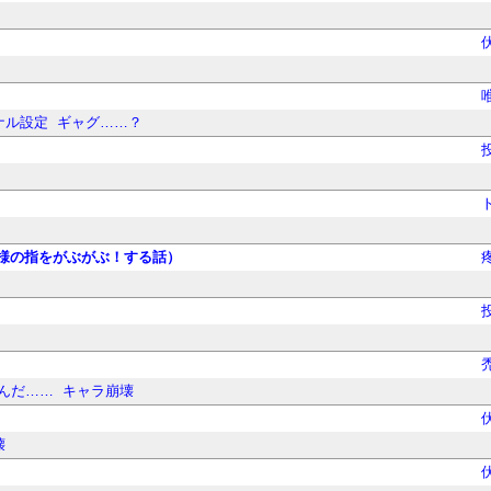
ナル設定
ギャグ……？
様の指をがぶがぶ！する話）
んだ……
キャラ崩壊
壊