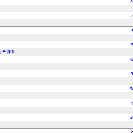
a
a
ャラ崩壊