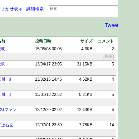
おまかせ表示
詳細検索
Tweet
名前
投稿日時
サイズ
コメント
伏狗
15/05/08 00:05
4.6KB
2
[概要]
伏狗
13/04/17 23:05
31.15KB
5
天川 紅
13/02/15 14:45
4.52KB
4
天川 紅
13/01/13 22:52
5.21KB
5
Y2Jファン
12/12/29 02:02
12.43KB
4
下上右左
12/07/01 23:39
7.78KB
14