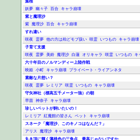
葉桜
妖夢
幽々子
百合
キャラ崩壊
紫と魔理沙
紫
魔理沙
百合
キャラ崩壊
すれ違い
咲夜
霊夢
他の方は殆どモブ扱い
咲霊
いつもの
キャラ崩壊
子育て支援
咲夜
霊夢
美鈴
魔理沙
白蓮
オリキャラ
咲霊
いつもの
キ
六十年目のノルマンディー上陸作戦
映姫
小町
キャラ崩壊
プライベート・ライアンネタ
素敵な片想い？
咲夜
霊夢
レミリア
咲霊
いつもの
キャラ崩壊
守矢神社（標高五千メーター強）の朝
早苗
神奈子
キャラ崩壊
珍しいペットが飼いたいの！
レミリア
紅魔館の皆さん
ペット
キャラ崩壊
スネーク「魔理沙、このキノコはなんだ？」
アリス
魔理沙
キャラ崩壊
丸き頂に輝く薄桃色の三角点、最高じゃないですか