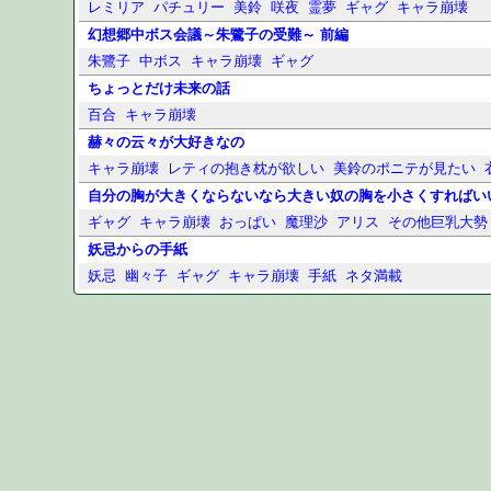
レミリア
パチュリー
美鈴
咲夜
霊夢
ギャグ
キャラ崩壊
幻想郷中ボス会議～朱鷺子の受難～ 前編
朱鷺子
中ボス
キャラ崩壊
ギャグ
ちょっとだけ未来の話
百合
キャラ崩壊
赫々の云々が大好きなの
キャラ崩壊
レティの抱き枕が欲しい
美鈴のポニテが見たい
自分の胸が大きくならないなら大きい奴の胸を小さくすればい
ギャグ
キャラ崩壊
おっぱい
魔理沙
アリス
その他巨乳大勢
妖忌からの手紙
妖忌
幽々子
ギャグ
キャラ崩壊
手紙
ネタ満載