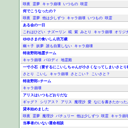
咲夜
霊夢
キャラ崩壊
いつもの
咲霊
何でこうなったの？
咲夜
霊夢
他は少しずつ
キャラ崩壊
いつもの
咲霊
ある会の一日
これはひどい
ナズーリン
椛
紫
みとり
キャラ崩壊
オリジ
ゆゆさまの食いしん坊万歳
幽々子
妖夢
誰も自重しない
キャラ崩壊
特攻野郎地霊チーム
キャラ崩壊
パロディ
地霊殿
一寸小石（要するにこいしちゃんが小さくなってしまいさとり
さとり
こいし
キャラ崩壊
さとこい？
こいさと？
特攻野郎○チーム
キャラ崩壊
アリスはいつもどおりだな
ギャグ？
シリアス？
アリス
魔理沙
愛
なにを書きたかった
貸本始めました
咲夜
霊夢
魔理沙
パチュリー
他は少しずつ
咲霊
キャラ崩
当事者のいない運命相談