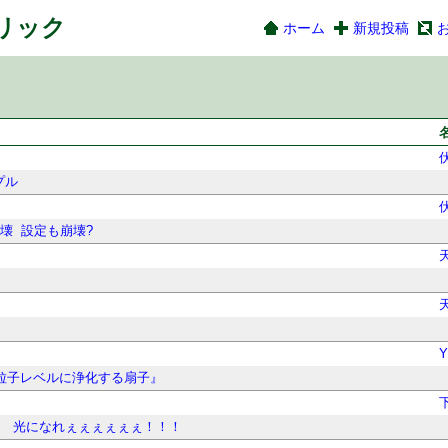
ネリック
ホーム
新規投稿
プル
崩壊
設定も崩壊?
粒子レベルに浄化する扇子』
）
光になれぇぇぇぇぇぇ！！！