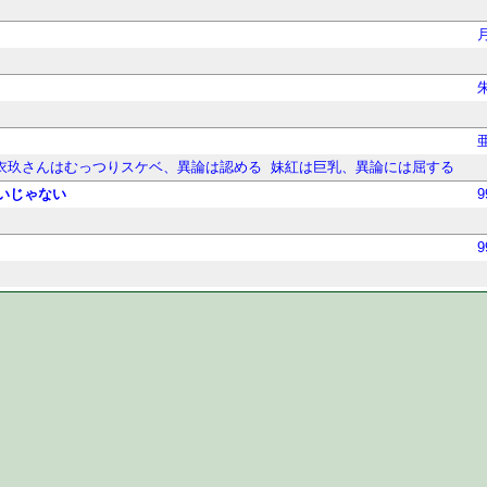
衣玖さんはむっつりスケベ、異論は認める
妹紅は巨乳、異論には屈する
いじゃない
9
9