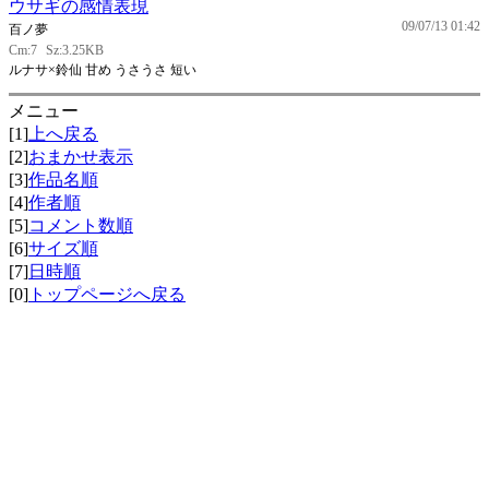
ウサギの感情表現
09/07/13 01:42
百ノ夢
Cm:7
Sz:3.25KB
ルナサ×鈴仙 甘め うさうさ 短い
メニュー
[1]
上へ戻る
[2]
おまかせ表示
[3]
作品名順
[4]
作者順
[5]
コメント数順
[6]
サイズ順
[7]
日時順
[0]
トップページへ戻る