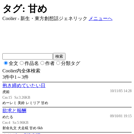
タグ: 甘め
Coolier - 新生・東方創想話ジェネリック
メニューへ
全文
作品名
作者
分類タグ
Coolier内全体検索
3件中1～3件
抱き締めていたい日
10/11/05 14:28
虎姫
Cm:15
Sz:3.26KB
めーレミ 美鈴 レミリア 甘め
欲求と報酬
09/10/01 19:15
めたる
Cm:4
Sz:5.96KB
射命丸文 犬走椛 甘め 6kb