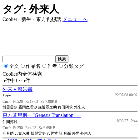
タグ: 外来人
Coolier - 新生・東方創想話
メニューへ
全文
作品名
作者
分類タグ
Coolier内全体検索
5件中1～5件
外来人報告書
22/07/08 00:02
Sierra
Cm:4
Pt:520
Rt:13.63
Sz:7.08KB
博霊霊夢 霧雨魔理沙 森近霖之助 稗田阿求 外来人
東方蒼星機―“Genesis Translation”―
18/08/27 12:44
仲間邦雄
Cm:9
Pt:250
Rt:4.23
Sz:6.69KB
冴月麟 八意永琳 博麗霊夢 八雲紫 龍 月面 外界 外来人