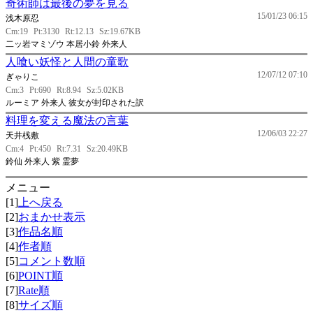
奇術師は最後の夢を見る
15/01/23 06:15
浅木原忍
Cm:19
Pt:3130
Rt:12.13
Sz:19.67KB
二ッ岩マミゾウ 本居小鈴 外来人
人喰い妖怪と人間の童歌
12/07/12 07:10
ぎゃりこ
Cm:3
Pt:690
Rt:8.94
Sz:5.02KB
ルーミア 外来人 彼女が封印された訳
料理を変える魔法の言葉
12/06/03 22:27
天井桟敷
Cm:4
Pt:450
Rt:7.31
Sz:20.49KB
鈴仙 外来人 紫 霊夢
メニュー
[1]
上へ戻る
[2]
おまかせ表示
[3]
作品名順
[4]
作者順
[5]
コメント数順
[6]
POINT順
[7]
Rate順
[8]
サイズ順