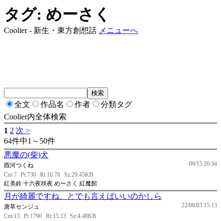
タグ: めーさく
Coolier - 新生・東方創想話
メニューへ
全文
作品名
作者
分類タグ
Coolier内全体検索
1
2
次 >
64件中1～50件
悪魔の(柴)犬
09/15 20:34
酉河つくね
Cm:7
Pt:730
Rt:16.78
Sz:29.45KB
紅美鈴 十六夜咲夜 めーさく 紅魔館
月が綺麗ですね、とでも言えばいいのかしら
22/06/03 15:13
唐草センジュ
Cm:13
Pt:1790
Rt:15.13
Sz:4.48KB