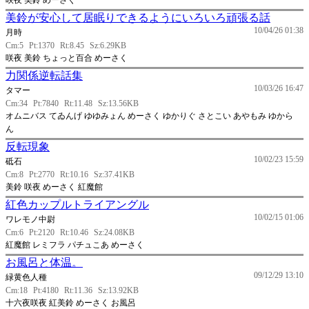
咲夜 美鈴 めーさく
美鈴が安心して居眠りできるようにいろいろ頑張る話
10/04/26 01:38
月時
Cm:5
Pt:1370
Rt:8.45
Sz:6.29KB
咲夜 美鈴 ちょっと百合 めーさく
力関係逆転話集
10/03/26 16:47
タマー
Cm:34
Pt:7840
Rt:11.48
Sz:13.56KB
オムニバス てゐんげ ゆゆみょん めーさく ゆかりぐ さとこい あやもみ ゆから
ん
反転現象
10/02/23 15:59
砥石
Cm:8
Pt:2770
Rt:10.16
Sz:37.41KB
美鈴 咲夜 めーさく 紅魔館
紅色カップルトライアングル
10/02/15 01:06
ワレモノ中尉
Cm:6
Pt:2120
Rt:10.46
Sz:24.08KB
紅魔館 レミフラ パチュこあ めーさく
お風呂と体温。
09/12/29 13:10
緑黄色人種
Cm:18
Pt:4180
Rt:11.36
Sz:13.92KB
十六夜咲夜 紅美鈴 めーさく お風呂