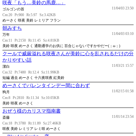
咲夜「もう…美鈴の馬鹿…」
11/04/03 23:50
ゴルゴンの首
Cm:20
Pt:900
Rt:5.97
Sz:3.42KB
めーさく 咲夜 美鈴 レミリア フラン
朝みすち
11/04/03 03:10
万年
Cm:11
Pt:2150
Rt:11.45
Sz:4.81KB
美鈴 咲夜 めーさく 通勤通学のお供に 百合じゃないですかやだー(；ω；)
クールで威厳溢れる咲夜さんが美鈴に心を乱されるだけの分
かりやすい話
11/03/21 15:57
潔白
Cm:32
Pt:7480
Rt:12.4
Sz:11.99KB
短編 過去 めーさく 十六夜咲夜 紅美鈴
めーさくでバレンタインデー間に合わず
11/02/15 01:58
狗月
Cm:8
Pt:2810
Rt:11.34
Sz:10.05KB
美鈴 咲夜 めーさく
おぜう様のカリスマ指南書
11/01/14 23:54
斎藤
Cm:18
Pt:3780
Rt:11.89
Sz:27.46KB
咲夜 美鈴 レミリア レミ咲 めーさく