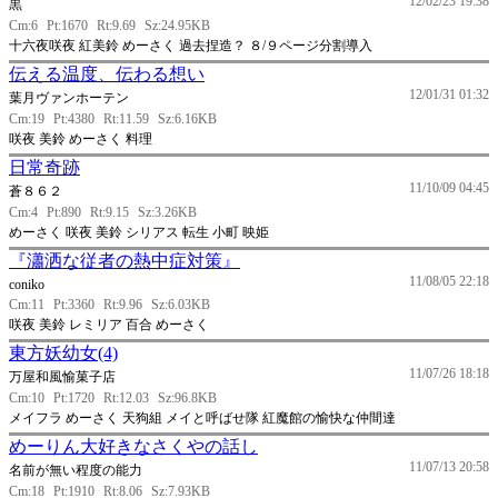
12/02/23 19:38
黒
Cm:6
Pt:1670
Rt:9.69
Sz:24.95KB
十六夜咲夜 紅美鈴 めーさく 過去捏造？ ８/９ページ分割導入
伝える温度、伝わる想い
12/01/31 01:32
葉月ヴァンホーテン
Cm:19
Pt:4380
Rt:11.59
Sz:6.16KB
咲夜 美鈴 めーさく 料理
日常奇跡
11/10/09 04:45
蒼８６２
Cm:4
Pt:890
Rt:9.15
Sz:3.26KB
めーさく 咲夜 美鈴 シリアス 転生 小町 映姫
『瀟洒な従者の熱中症対策』
11/08/05 22:18
coniko
Cm:11
Pt:3360
Rt:9.96
Sz:6.03KB
咲夜 美鈴 レミリア 百合 めーさく
東方妖幼女(4)
11/07/26 18:18
万屋和風愉菓子店
Cm:10
Pt:1720
Rt:12.03
Sz:96.8KB
メイフラ めーさく 天狗組 メイと呼ばせ隊 紅魔館の愉快な仲間達
めーりん大好きなさくやの話し
11/07/13 20:58
名前が無い程度の能力
Cm:18
Pt:1910
Rt:8.06
Sz:7.93KB