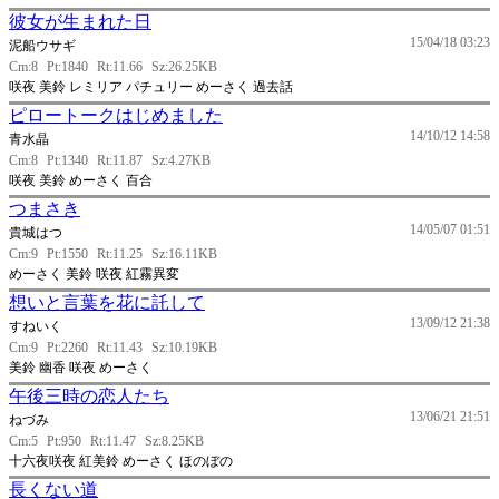
彼女が生まれた日
15/04/18 03:23
泥船ウサギ
Cm:8
Pt:1840
Rt:11.66
Sz:26.25KB
咲夜 美鈴 レミリア パチュリー めーさく 過去話
ピロートークはじめました
14/10/12 14:58
青水晶
Cm:8
Pt:1340
Rt:11.87
Sz:4.27KB
咲夜 美鈴 めーさく 百合
つまさき
14/05/07 01:51
貴城はつ
Cm:9
Pt:1550
Rt:11.25
Sz:16.11KB
めーさく 美鈴 咲夜 紅霧異変
想いと言葉を花に託して
13/09/12 21:38
すねいく
Cm:9
Pt:2260
Rt:11.43
Sz:10.19KB
美鈴 幽香 咲夜 めーさく
午後三時の恋人たち
13/06/21 21:51
ねづみ
Cm:5
Pt:950
Rt:11.47
Sz:8.25KB
十六夜咲夜 紅美鈴 めーさく ほのぼの
長くない道