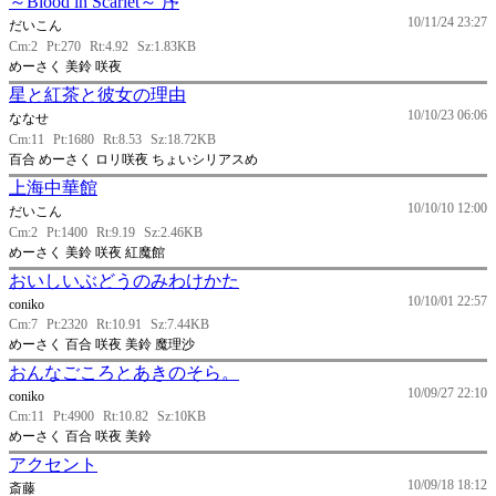
～Blood in Scarlet～ 序
10/11/24 23:27
だいこん
Cm:2
Pt:270
Rt:4.92
Sz:1.83KB
めーさく 美鈴 咲夜
星と紅茶と彼女の理由
10/10/23 06:06
ななせ
Cm:11
Pt:1680
Rt:8.53
Sz:18.72KB
百合 めーさく ロリ咲夜 ちょいシリアスめ
上海中華館
10/10/10 12:00
だいこん
Cm:2
Pt:1400
Rt:9.19
Sz:2.46KB
めーさく 美鈴 咲夜 紅魔館
おいしいぶどうのみわけかた
10/10/01 22:57
coniko
Cm:7
Pt:2320
Rt:10.91
Sz:7.44KB
めーさく 百合 咲夜 美鈴 魔理沙
おんなごころとあきのそら。
10/09/27 22:10
coniko
Cm:11
Pt:4900
Rt:10.82
Sz:10KB
めーさく 百合 咲夜 美鈴
アクセント
10/09/18 18:12
斎藤