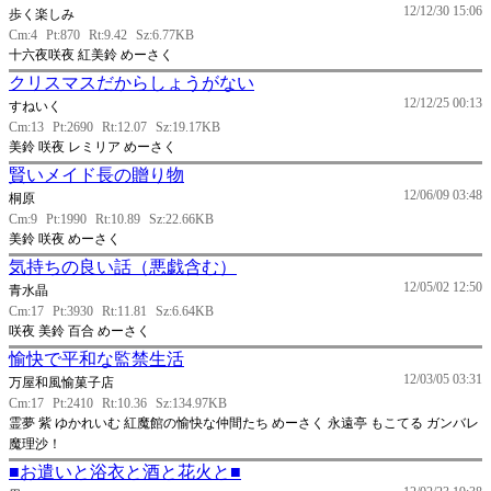
12/12/30 15:06
歩く楽しみ
Cm:4
Pt:870
Rt:9.42
Sz:6.77KB
十六夜咲夜 紅美鈴 めーさく
クリスマスだからしょうがない
12/12/25 00:13
すねいく
Cm:13
Pt:2690
Rt:12.07
Sz:19.17KB
美鈴 咲夜 レミリア めーさく
賢いメイド長の贈り物
12/06/09 03:48
桐原
Cm:9
Pt:1990
Rt:10.89
Sz:22.66KB
美鈴 咲夜 めーさく
気持ちの良い話（悪戯含む）
12/05/02 12:50
青水晶
Cm:17
Pt:3930
Rt:11.81
Sz:6.64KB
咲夜 美鈴 百合 めーさく
愉快で平和な監禁生活
12/03/05 03:31
万屋和風愉菓子店
Cm:17
Pt:2410
Rt:10.36
Sz:134.97KB
霊夢 紫 ゆかれいむ 紅魔館の愉快な仲間たち めーさく 永遠亭 もこてる ガンバレ
魔理沙！
■お遣いと浴衣と酒と花火と■