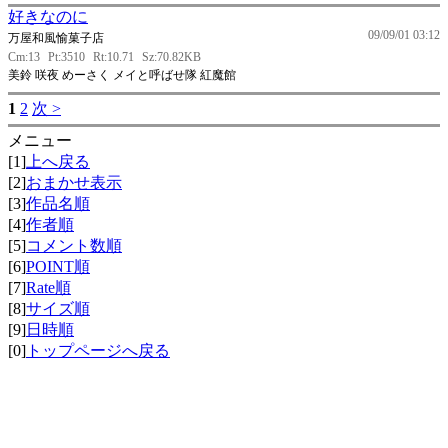
好きなのに
09/09/01 03:12
万屋和風愉菓子店
Cm:13
Pt:3510
Rt:10.71
Sz:70.82KB
美鈴 咲夜 めーさく メイと呼ばせ隊 紅魔館
1
2
次 >
メニュー
[1]
上へ戻る
[2]
おまかせ表示
[3]
作品名順
[4]
作者順
[5]
コメント数順
[6]
POINT順
[7]
Rate順
[8]
サイズ順
[9]
日時順
[0]
トップページへ戻る