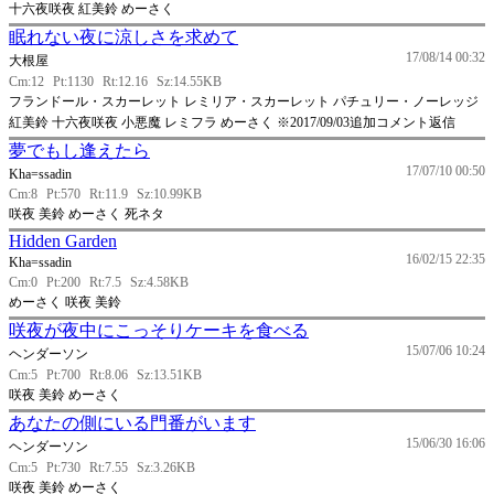
十六夜咲夜 紅美鈴 めーさく
眠れない夜に涼しさを求めて
17/08/14 00:32
大根屋
Cm:12
Pt:1130
Rt:12.16
Sz:14.55KB
フランドール・スカーレット レミリア・スカーレット パチュリー・ノーレッジ
紅美鈴 十六夜咲夜 小悪魔 レミフラ めーさく ※2017/09/03追加コメント返信
夢でもし逢えたら
17/07/10 00:50
Kha=ssadin
Cm:8
Pt:570
Rt:11.9
Sz:10.99KB
咲夜 美鈴 めーさく 死ネタ
Hidden Garden
16/02/15 22:35
Kha=ssadin
Cm:0
Pt:200
Rt:7.5
Sz:4.58KB
めーさく 咲夜 美鈴
咲夜が夜中にこっそりケーキを食べる
15/07/06 10:24
ヘンダーソン
Cm:5
Pt:700
Rt:8.06
Sz:13.51KB
咲夜 美鈴 めーさく
あなたの側にいる門番がいます
15/06/30 16:06
ヘンダーソン
Cm:5
Pt:730
Rt:7.55
Sz:3.26KB
咲夜 美鈴 めーさく