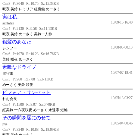
Cm:8
Pt:3040
Rt:10.75
Sz:15.33KB
咲夜 美鈴 レミリア 紅魔館 めーさく
実は私、
10/09/15 16:40
schlafen
Cm:4
Pt:2130
Rt:9.58
Sz:11.13KB
咲夜 美鈴 めーさく 美鈴一人称
銀髪のあなた
10/08/05 00:13
シンフー
Cm:6
Pt:1970
Rt:10.23
Sz:16.76KB
美鈴 咲夜 めーさく
素敵なドライブ
10/07/07 18:41
留守電
Cm:5
Pt:960
Rt:7.88
Sz:6.13KB
めーさく 美鈴 咲夜
ビフォア・サンセット
10/05/13 03:27
れお会長
Cm:4
Pt:1500
Rt:8.97
Sz:6.79KB
紅美鈴 十六夜咲夜 めーさく 永遠亭 短編
その瞬間を唇にのせて
10/05/04 00:46
pys
Cm:7
Pt:3240
Rt:10.88
Sz:18.09KB