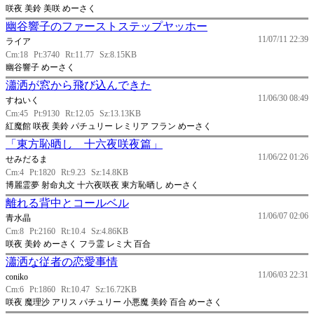
咲夜 美鈴 美咲 めーさく
幽谷響子のファーストステップヤッホー
11/07/11 22:39
ライア
Cm:18
Pt:3740
Rt:11.77
Sz:8.15KB
幽谷響子 めーさく
瀟洒が窓から飛び込んできた
11/06/30 08:49
すねいく
Cm:45
Pt:9130
Rt:12.05
Sz:13.13KB
紅魔館 咲夜 美鈴 パチュリー レミリア フラン めーさく
「東方恥晒し 十六夜咲夜篇」
11/06/22 01:26
せみだるま
Cm:4
Pt:1820
Rt:9.23
Sz:14.8KB
博麗霊夢 射命丸文 十六夜咲夜 東方恥晒し めーさく
離れる背中とコールベル
11/06/07 02:06
青水晶
Cm:8
Pt:2160
Rt:10.4
Sz:4.86KB
咲夜 美鈴 めーさく フラ霊 レミ大 百合
瀟洒な従者の恋愛事情
11/06/03 22:31
coniko
Cm:6
Pt:1860
Rt:10.47
Sz:16.72KB
咲夜 魔理沙 アリス パチュリー 小悪魔 美鈴 百合 めーさく