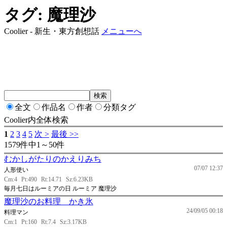
タグ: 魔理沙
Coolier - 新生・東方創想話
メニューへ
全文
作品名
作者
分類タグ
Coolier内全体検索
1
2
3
4
5
次 >
最後 >>
1579件中1～50件
むかしがたりのかえりみち
07/07 12:37
人形使い
Cm:4
Pt:490
Rt:14.71
Sz:6.23KB
毎月七日はルーミアの日 ルーミア 魔理沙
魔理沙のお料理 かき氷
24/09/05 00:18
料理マン
Cm:1
Pt:160
Rt:7.4
Sz:3.17KB