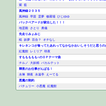
紫
藍
風神録２０３５
風神録
早苗
霊夢
修羅場
ひじゆゆ
バックベアードが家出した！！！
地霊殿
さとり
勇儀
先走りみょみじ
椛
妖夢
百合？
オチなし
キレネンコが食ってたあれってなかなかおいしそうだと思うの
紅魔館
レミリア
咲夜
すももももも○のＯＰテーマ曲
チルノ
大妖精
バカルテット
輝夜のお仕事がんばる！
永琳
輝夜
永遠亭
えーてる
悪魔の契約
パチュリー
小悪魔
紅魔館