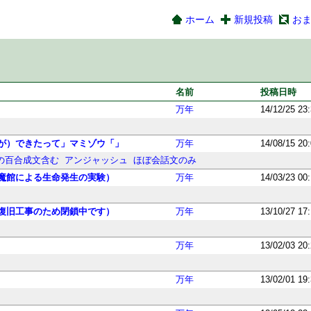
ホーム
新規投稿
お
名前
投稿日時
万年
14/12/25 23
が）できたって」マミゾウ「」
万年
14/08/15 20
の百合成文含む
アンジャッシュ
ほぼ会話文のみ
魔館による生命発生の実験）
万年
14/03/23 00
復旧工事のため閉鎖中です）
万年
13/10/27 17
万年
13/02/03 20
万年
13/02/01 19