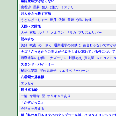
霧雨魔理沙は怒らない
魔理沙
霊夢
犯人は誰だ
ミステリ
月人をぶっ殺す方法
うどんげっしょー
綿月
依姫
豊姫
永琳
鈴仙
天国への階段
天子
衣玖
ルナサ
メルラン
リリカ
プリズムリバー
朝みすち
美鈴
咲夜
めーさく
通勤通学のお供に
百合じゃないですかや
ナズ「さっきからご主人がベロをしまい忘れている件について
通勤通学のお供に
ナズーリン
封獣ぬえ
寅丸星
ＫＥＮＺＥ
スタンド・バイ・ミー
秘封倶楽部
宇佐見蓮子
マエリベリーハーン
八雲紫の落書帳
エッセイ
廻り巡る輪
一輪
命蓮寺
聖
オリキャラあり
「かぎかっこ」
会話文を考える
紫「私は今日もスタバのタンブラーを持ってスタイリッシュに