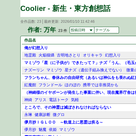
Coolier - 新生・東方創想話
全作品数
23
最終更新
2026/01/10 11:42:46
作者: 万年
投稿日時
テーブル
23 件
作品名
俺が幻想入り
地霊殿
火焔猫燐
古明地さとり
オリキャラ
幻想入り
マミゾウ「星（に子供が）できたって？」ナズ「うん、（毛玉
ナズーリン
マミゾウ
星ナズ（遺伝子組み換えでない）
微量
フランちゃん、春休みの自由研究（あるいは神仏をも畏れぬ紅
紅魔館
フランドール
ほのぼの
携帯では非推奨かも
（神綺様のイヤボーンが発生した事案に伴い、現在魔界庁舎は
神綺
アリス
電話トーク
気軽
ところで、その神霊は滅ぼされなければならない
永琳
健康診断
微グロ
儚月抄ＩＧＬＯＯ ～軌道上に悪霊は疾る～
儚月抄
魅魔
依姫
マミゾウ