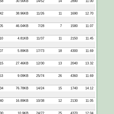
:58
30.56KB
14/52
14
2890
11.00
:42
38.96KB
11/26
11
1690
12.70
:05
46.04KB
7/28
7
1580
11.07
:10
4.81KB
11/37
11
2150
11.45
:07
5.89KB
17/73
18
4300
11.69
:15
27.46KB
12/30
13
2040
13.32
:53
9.09KB
25/74
26
4360
11.69
:34
76.78KB
14/24
15
1740
14.12
:40
16.89KB
10/38
12
2130
11.05
:00
10.9KB
24/72
25
4370
12.04