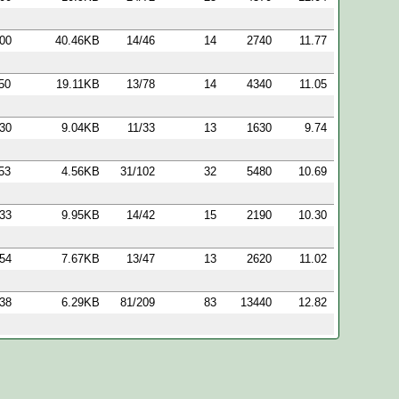
:00
40.46KB
14/46
14
2740
11.77
:50
19.11KB
13/78
14
4340
11.05
:30
9.04KB
11/33
13
1630
9.74
:53
4.56KB
31/102
32
5480
10.69
:33
9.95KB
14/42
15
2190
10.30
:54
7.67KB
13/47
13
2620
11.02
:38
6.29KB
81/209
83
13440
12.82