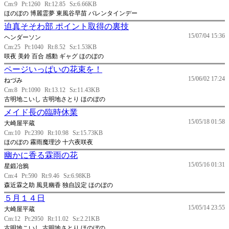
Cm:9
Pt:1260
Rt:12.85
Sz:6.66KB
ほのぼの 博麗霊夢 東風谷早苗 バレンタインデー
迫真そそわ部 ポイント取得の裏技
15/07/04 15:36
ヘンダーソン
Cm:25
Pt:1040
Rt:8.52
Sz:1.53KB
咲夜 美鈴 百合 感動 ギャグ ほのぼの
ページいっぱいの花束を！
15/06/02 17:24
ねづみ
Cm:8
Pt:1090
Rt:13.12
Sz:11.43KB
古明地こいし 古明地さとり ほのぼの
メイド長の臨時休業
15/05/18 01:58
大崎屋平蔵
Cm:10
Pt:2390
Rt:10.98
Sz:15.73KB
ほのぼの 霧雨魔理沙 十六夜咲夜
幽かに香る霖雨の花
15/05/16 01:31
星鍛冶鴉
Cm:4
Pt:590
Rt:9.46
Sz:6.98KB
森近霖之助 風見幽香 独自設定 ほのぼの
５月１４日
15/05/14 23:55
大崎屋平蔵
Cm:12
Pt:2950
Rt:11.02
Sz:2.21KB
古明地こいし 古明地さとり ほのぼの