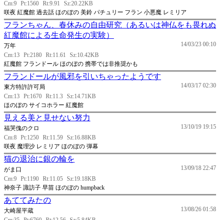
Cm:9
Pt:1560
Rt:9.91
Sz:20.22KB
咲夜 紅魔館 過去話 ほのぼの 美鈴 パチュリー フラン 小悪魔 レミリア
フランちゃん、春休みの自由研究（あるいは神仏をも畏れぬ
紅魔館による生命発生の実験）
14/03/23 00:10
万年
Cm:13
Pt:2180
Rt:11.61
Sz:10.42KB
紅魔館 フランドール ほのぼの 携帯では非推奨かも
フランドールが風邪を引いちゃったようです
14/03/17 02:30
東方特許許可局
Cm:13
Pt:1670
Rt:11.3
Sz:14.71KB
ほのぼの サイコホラー 紅魔館
見える美と見せない努力
13/10/19 19:15
福哭傀のクロ
Cm:8
Pt:1250
Rt:11.59
Sz:16.88KB
咲夜 魔理沙 レミリア ほのぼの 弾幕
猫の退治に銀の輪を
13/09/18 22:47
がま口
Cm:9
Pt:1190
Rt:11.05
Sz:19.18KB
神奈子 諏訪子 早苗 ほのぼの humpback
あててみたの
13/08/26 01:58
大崎屋平蔵