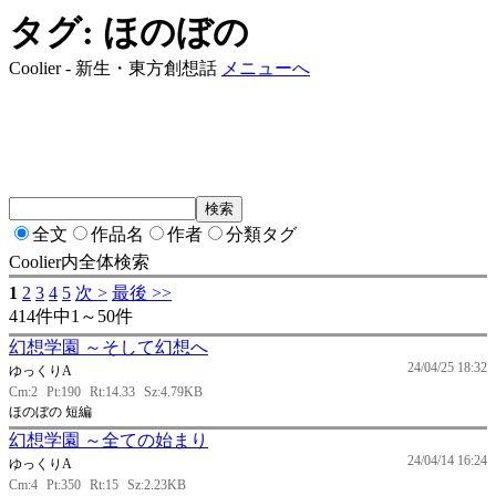
タグ: ほのぼの
Coolier - 新生・東方創想話
メニューへ
全文
作品名
作者
分類タグ
Coolier内全体検索
1
2
3
4
5
次 >
最後 >>
414件中1～50件
幻想学園 ～そして幻想へ
24/04/25 18:32
ゆっくりA
Cm:2
Pt:190
Rt:14.33
Sz:4.79KB
ほのぼの 短編
幻想学園 ～全ての始まり
24/04/14 16:24
ゆっくりA
Cm:4
Pt:350
Rt:15
Sz:2.23KB