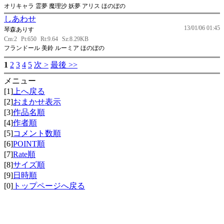
オリキャラ 霊夢 魔理沙 妖夢 アリス ほのぼの
しあわせ
13/01/06 01:45
琴森ありす
Cm:2
Pt:650
Rt:9.64
Sz:8.29KB
フランドール 美鈴 ルーミア ほのぼの
1
2
3
4
5
次 >
最後 >>
メニュー
[1]
上へ戻る
[2]
おまかせ表示
[3]
作品名順
[4]
作者順
[5]
コメント数順
[6]
POINT順
[7]
Rate順
[8]
サイズ順
[9]
日時順
[0]
トップページへ戻る