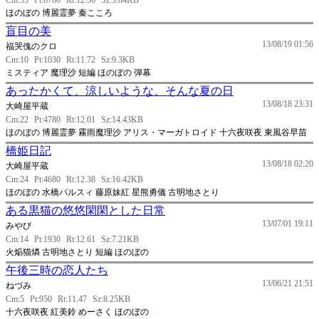
Cm:35
Pt:6760
Rt:12.56
Sz:5.84KB
ほのぼの 博麗霊夢 秦こころ
盲目の美
13/08/19 01:56
福哭傀のクロ
Cm:10
Pt:1030
Rt:11.72
Sz:9.3KB
ミスティア 魔理沙 短編 ほのぼの 弾幕
あったかくて、涼しいような、そんな夏の日
13/08/18 23:31
大崎屋平蔵
Cm:22
Pt:4780
Rt:12.01
Sz:14.43KB
ほのぼの 博麗霊夢 霧雨魔理沙 アリス・マーガトロイド 十六夜咲夜 東風谷早苗
橋姫日記
13/08/18 02:20
大崎屋平蔵
Cm:24
Pt:4680
Rt:12.38
Sz:16.42KB
ほのぼの 水橋パルスィ 藤原妹紅 星熊勇儀 古明地さとり
ある黒猫の悠悠閑閑とした日常
13/07/01 19:11
みやび
Cm:14
Pt:1930
Rt:12.61
Sz:7.21KB
火焔猫燐 古明地さとり 短編 ほのぼの
午後三時の恋人たち
13/06/21 21:51
ねづみ
Cm:5
Pt:950
Rt:11.47
Sz:8.25KB
十六夜咲夜 紅美鈴 めーさく ほのぼの