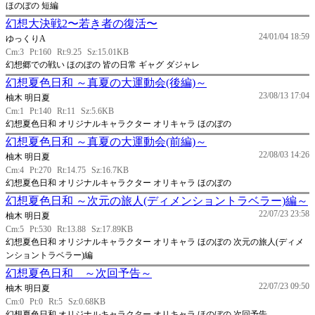
ほのぼの 短編
幻想大決戦2〜若き者の復活〜
24/01/04 18:59
ゆっくりA
Cm:3
Pt:160
Rt:9.25
Sz:15.01KB
幻想郷での戦い ほのぼの 皆の日常 ギャグ ダジャレ
幻想夏色日和 ～真夏の大運動会(後編)～
23/08/13 17:04
柚木 明日夏
Cm:1
Pt:140
Rt:11
Sz:5.6KB
幻想夏色日和 オリジナルキャラクター オリキャラ ほのぼの
幻想夏色日和 ～真夏の大運動会(前編)～
22/08/03 14:26
柚木 明日夏
Cm:4
Pt:270
Rt:14.75
Sz:16.7KB
幻想夏色日和 オリジナルキャラクター オリキャラ ほのぼの
幻想夏色日和 ～次元の旅人(ディメンショントラベラー)編～
22/07/23 23:58
柚木 明日夏
Cm:5
Pt:530
Rt:13.88
Sz:17.89KB
幻想夏色日和 オリジナルキャラクター オリキャラ ほのぼの 次元の旅人(ディメ
ンショントラベラー)編
幻想夏色日和 ～次回予告～
22/07/23 09:50
柚木 明日夏
Cm:0
Pt:0
Rt:5
Sz:0.68KB
幻想夏色日和 オリジナルキャラクター オリキャラ ほのぼの 次回予告