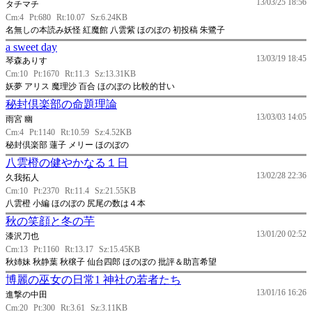
13/03/25 18:56
タチマチ
Cm:4
Pt:680
Rt:10.07
Sz:6.24KB
名無しの本読み妖怪 紅魔館 八雲紫 ほのぼの 初投稿 朱鷺子
a sweet day
13/03/19 18:45
琴森ありす
Cm:10
Pt:1670
Rt:11.3
Sz:13.31KB
妖夢 アリス 魔理沙 百合 ほのぼの 比較的甘い
秘封倶楽部の命題理論
13/03/03 14:05
雨宮 幽
Cm:4
Pt:1140
Rt:10.59
Sz:4.52KB
秘封倶楽部 蓮子 メリー ほのぼの
八雲橙の健やかなる１日
13/02/28 22:36
久我拓人
Cm:10
Pt:2370
Rt:11.4
Sz:21.55KB
八雲橙 小編 ほのぼの 尻尾の数は４本
秋の笑顔と冬の芋
13/01/20 02:52
漆沢刀也
Cm:13
Pt:1160
Rt:13.17
Sz:15.45KB
秋姉妹 秋静葉 秋穣子 仙台四郎 ほのぼの 批評＆助言希望
博麗の巫女の日常1 神社の若者たち
13/01/16 16:26
進撃の中田
Cm:20
Pt:300
Rt:3.61
Sz:3.11KB