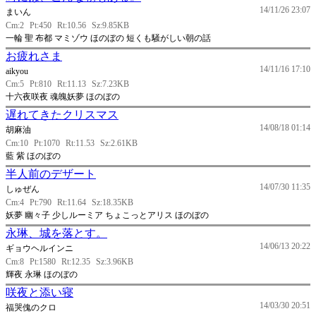
14/11/26 23:07
まいん
Cm:2
Pt:450
Rt:10.56
Sz:9.85KB
一輪 聖 布都 マミゾウ ほのぼの 短くも騒がしい朝の話
お疲れさま
14/11/16 17:10
aikyou
Cm:5
Pt:810
Rt:11.13
Sz:7.23KB
十六夜咲夜 魂魄妖夢 ほのぼの
遅れてきたクリスマス
14/08/18 01:14
胡麻油
Cm:10
Pt:1070
Rt:11.53
Sz:2.61KB
藍 紫 ほのぼの
半人前のデザート
14/07/30 11:35
しゅぜん
Cm:4
Pt:790
Rt:11.64
Sz:18.35KB
妖夢 幽々子 少しルーミア ちょこっとアリス ほのぼの
永琳、城を落とす。
14/06/13 20:22
ギョウヘルインニ
Cm:8
Pt:1580
Rt:12.35
Sz:3.96KB
輝夜 永琳 ほのぼの
咲夜と添い寝
14/03/30 20:51
福哭傀のクロ