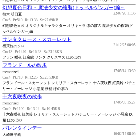
幻想夏色日和 ～魔法少女の複製(ドッペルゲンガー)編～
22/07/20 11:36
柚木 明日夏
Cm:5
Pt:510
Rt:13.38
Sz:27.69KB
幻想夏色日和 オリジナルキャラクター オリキャラ ほのぼの 魔法少女の複製(ド
ッペルゲンガー)編
サンタクロース・スカーレット
21/12/25 00:05
福哭傀のクロ
Cm:13
Pt:1440
Rt:16.28
Sz:23.18KB
フラン 咲夜 紅魔館 サンタ クリスマス ほのぼの
フランドールの散歩
17/05/14 13:39
memorized
Cm:4
Pt:710
Rt:12.25
Sz:23.53KB
フランドール・スカーレット レミリア・スカーレット 十六夜咲夜 紅美鈴 パチュ
リー・ノーレッジ 小悪魔 妖精 ほのぼの
十六夜咲夜の散歩
17/05/05 15:27
memorized
Cm:9
Pt:1100
Rt:13.24
Sz:10.45KB
十六夜咲夜 紅美鈴 レミリア・スカーレット パチュリー・ノーレッジ 小悪魔 妖
精 ほのぼの
バレンタインデー
16/02/14 00:05
大崎屋平蔵