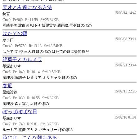
天才と友達になる方法
15/03/14 14:42
銘宮
Cm:9
Pt:960
Rt:11.59
Sz:25.64KB
岡崎夢美 北白河ちゆり 博麗霊夢 霧雨魔理沙 ほのぼの
はたての癖
15/03/08 23:11
がま口
Cm:40
Pt:5750
Rt:13.13
Sz:18.74KB
はたて 文 椛 三天狗 ほのぼの はたての癖に疑問符だ
綿菓子とカルメラ
15/02/21 23:44
琴森ありす
Cm:5
Pt:1040
Rt:10.14
Sz:10.58KB
魔理沙 諏訪子 レミリア オリキャラ ほのぼの
春近
15/02/15 22:26
星鍛冶鴉
Cm:3
Pt:1030
Rt:10.55
Sz:6.32KB
魔理沙 森近霖之助 ほのぼの
ぽっぱぽぱな日
15/02/10 01:01
琴森ありす
Cm:7
Pt:1740
Rt:9.81
Sz:13.73KB
ルーミア 霊夢 アリス パチュリー ほのぼの
時には、こんな朝もある。