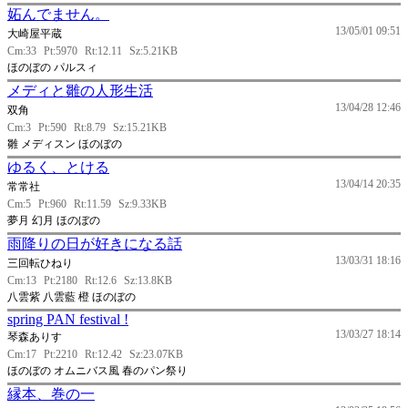
妬んでません。
13/05/01 09:51
大崎屋平蔵
Cm:33
Pt:5970
Rt:12.11
Sz:5.21KB
ほのぼの パルスィ
メディと雛の人形生活
13/04/28 12:46
双角
Cm:3
Pt:590
Rt:8.79
Sz:15.21KB
雛 メディスン ほのぼの
ゆるく、とける
13/04/14 20:35
常常社
Cm:5
Pt:960
Rt:11.59
Sz:9.33KB
夢月 幻月 ほのぼの
雨降りの日が好きになる話
13/03/31 18:16
三回転ひねり
Cm:13
Pt:2180
Rt:12.6
Sz:13.8KB
八雲紫 八雲藍 橙 ほのぼの
spring PAN festival !
13/03/27 18:14
琴森ありす
Cm:17
Pt:2210
Rt:12.42
Sz:23.07KB
ほのぼの オムニバス風 春のパン祭り
縁本、巻の一