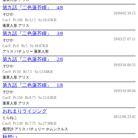
第九話『二色蓮芥瞳』 4/8
19/04/02 10:15
そひか
Cm:1
Pt:100
Rt:12.5
Sz:10.65KB
蓬莱人形 アリス
第九話『二色蓮芥瞳』 3/8
19/03/27 07:11
そひか
Cm:0
Pt:0
Rt:5
Sz:18.87KB
アリス パチュリー 蓬莱人形
第九話『二色蓮芥瞳』 2/8
19/03/16 00:55
そひか
Cm:0
Pt:50
Rt:7.5
Sz:13.04KB
蓬莱人形 アリス
第九話『二色蓮芥瞳』 1/8
19/03/10 00:04
そひか
Cm:0
Pt:150
Rt:8.75
Sz:12.63KB
蓬莱人形 アリス
おれまりライジング
18/11/06 23:42
とらねこ
Cm:0
Pt:130
Rt:7.75
Sz:27.98KB
魔理沙 アリス パチュリー ホムンクルス
秋想い