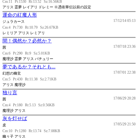
Cm:11
Pt:1530
Rt:13.52
Sz:16.56KB
アリス 霊夢 レイアリ ドレミー ※慿依華伝以前の設定
運命の紅魔人形
17/12/14 05:13
ジュラカース
Cm:4
Pt:730
Rt:10.79
Sz:26.67KB
レミリア アリス レミアリ
間！偶然か？必然か？
17/07/18 23:36
茜
Cm:6
Pt:290
Rt:9
Sz:5.01KB
魔理沙 霊夢 アリス パチュリー
夢であるか？それとも...
17/07/01 22:38
幻想の幽玄
Cm:5
Pt:430
Rt:11.38
Sz:2.71KB
アリス 魔理沙
独り言
17/06/29 20:28
茜
Cm:4
Pt:180
Rt:5.13
Sz:0.56KB
魔理沙 アリス
灰を灯せば
17/05/29 21:50
皮
Cm:10
Pt:1280
Rt:13.74
Sz:7.08KB
幽々子 アリス