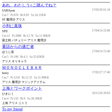
あれ、わたしう○こ踏んでね？
17/05/29 01:19
SARAyear
Cm:7
Pt:670
Rt:9.93
Sz:16.21KB
SF 魔理沙 アリス
小判に真珠
17/04/14 22:06
SPII
Cm:12
Pt:2080
Rt:12.76
Sz:11.96KB
霖之助 パチュリー アリス 魔理沙
童話からの逃亡者
17/04/14 15:49
ほうじ茶
Cm:5
Pt:190
Rt:4.3
Sz:55.82KB
アリス オリキャラ
ＭＯＮＯＣＬＥＢＡＲ
17/02/27 17:46
henry
Cm:7
Pt:1210
Rt:12.35
Sz:31.99KB
アリス 魔理沙 マジックアイテム
上海とワークポイント
16/11/26 20:03
ひきにく
Cm:4
Pt:110
Rt:9
Sz:38.29KB
上海 アリス ニトリ
To my friend