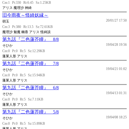
Cm:1
Pt:330
Rt:6.45
Sz:1.25KB
アリス 魔理沙 神綺
旧今雨夜～怪綺妖縁～
20/01/27 17:50
胡玉
Cm:3
Pt:380
Rt:13.5
Sz:72.61KB
魔理沙 魅魔 幽香 アリス 怪綺談
第九話『二色蓮芥瞳』 8/8
19/04/28 19:56
そひか
Cm:0
Pt:0
Rt:5
Sz:12.29KB
蓬莱人形 アリス
第九話『二色蓮芥瞳』 7/8
19/04/21 01:02
そひか
Cm:0
Pt:0
Rt:5
Sz:15.94KB
蓬莱人形 アリス
第九話『二色蓮芥瞳』 6/8
19/04/13 01:31
そひか
Cm:0
Pt:0
Rt:5
Sz:7.11KB
蓬莱人形 アリス
第九話『二色蓮芥瞳』 5/8
19/04/08 18:25
そひか
Cm:0
Pt:0
Rt:5
Sz:15.89KB
蓬莱人形 アリス