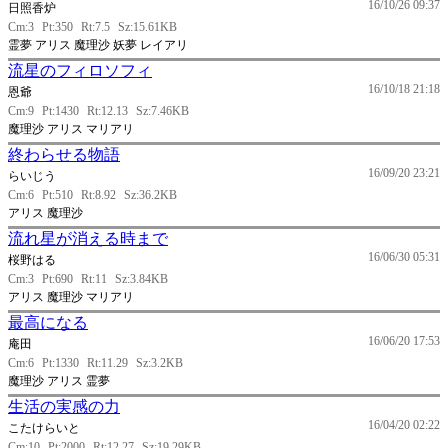
16/10/26 09:37
日照香炉
Cm:3
Pt:350
Rt:7.5
Sz:15.61KB
霊夢 アリス 魔理沙 妖夢 レイアリ
流星のフィロソフィ
16/10/18 21:18
恩爺
Cm:9
Pt:1430
Rt:12.13
Sz:7.46KB
魔理沙 アリス マリアリ
終わらせる物語
16/09/20 23:21
らいじう
Cm:6
Pt:510
Rt:8.92
Sz:36.2KB
アリス 魔理沙
流れ星が消える時まで
16/06/30 05:31
桜野はる
Cm:3
Pt:690
Rt:11
Sz:3.84KB
アリス 魔理沙 マリアリ
最高になる
16/06/20 17:53
庵田
Cm:6
Pt:1330
Rt:11.29
Sz:3.2KB
魔理沙 アリス 霊夢
生活の実感の力
16/04/20 02:22
こたけらいと
Cm:10
Pt:2000
Rt:12.27
Sz:19.29KB