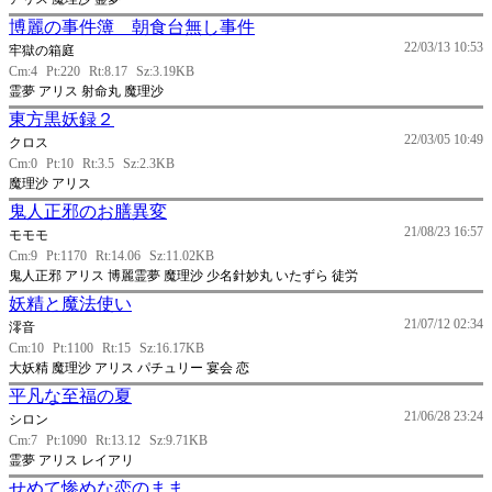
博麗の事件簿 朝食台無し事件
22/03/13 10:53
牢獄の箱庭
Cm:4
Pt:220
Rt:8.17
Sz:3.19KB
霊夢 アリス 射命丸 魔理沙
東方黒妖録２
22/03/05 10:49
クロス
Cm:0
Pt:10
Rt:3.5
Sz:2.3KB
魔理沙 アリス
鬼人正邪のお膳異変
21/08/23 16:57
モモモ
Cm:9
Pt:1170
Rt:14.06
Sz:11.02KB
鬼人正邪 アリス 博麗霊夢 魔理沙 少名針妙丸 いたずら 徒労
妖精と魔法使い
21/07/12 02:34
澪音
Cm:10
Pt:1100
Rt:15
Sz:16.17KB
大妖精 魔理沙 アリス パチュリー 宴会 恋
平凡な至福の夏
21/06/28 23:24
シロン
Cm:7
Pt:1090
Rt:13.12
Sz:9.71KB
霊夢 アリス レイアリ
せめて惨めな恋のまま