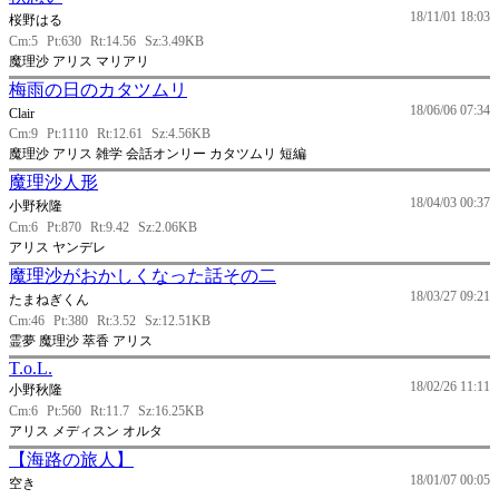
18/11/01 18:03
桜野はる
Cm:5
Pt:630
Rt:14.56
Sz:3.49KB
魔理沙 アリス マリアリ
梅雨の日のカタツムリ
18/06/06 07:34
Clair
Cm:9
Pt:1110
Rt:12.61
Sz:4.56KB
魔理沙 アリス 雑学 会話オンリー カタツムリ 短編
魔理沙人形
18/04/03 00:37
小野秋隆
Cm:6
Pt:870
Rt:9.42
Sz:2.06KB
アリス ヤンデレ
魔理沙がおかしくなった話その二
18/03/27 09:21
たまねぎくん
Cm:46
Pt:380
Rt:3.52
Sz:12.51KB
霊夢 魔理沙 萃香 アリス
T.o.L.
18/02/26 11:11
小野秋隆
Cm:6
Pt:560
Rt:11.7
Sz:16.25KB
アリス メディスン オルタ
【海路の旅人】
18/01/07 00:05
空き