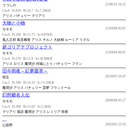
21/06/10 16:22
うつしの
Cm:8
Pt:810
Rt:16.7
Sz:7.26KB
アリス パチュリー マリアリ
大物と小物
21/04/08 02:01
モモモ
Cm:4
Pt:290
Rt:15.75
Sz:9.87KB
鬼人正邪 風見幽香 アリス チルノ 大妖精 ルーミア リグル
超ゴリアテプロジェクト
21/04/04 06:01
モモモ
Cm:4
Pt:270
Rt:11.8
Sz:30.88KB
アリス ロリス 魔理沙 河城にとり パチェリー フラン
旧今雨夜～紅夢叢萃～
20/10/05 10:47
胡玉
Cm:2
Pt:190
Rt:14.33
Sz:71.03KB
魔理沙 アリス パチュリー 霊夢 フランドール
幻想郷名人伝
20/08/08 03:27
モモモ
Cm:4
Pt:390
Rt:13.83
Sz:3.3KB
マリアリ 落語 魔理沙 アリス レミリア 咲夜
、
20/03/05 23:10
心葭野