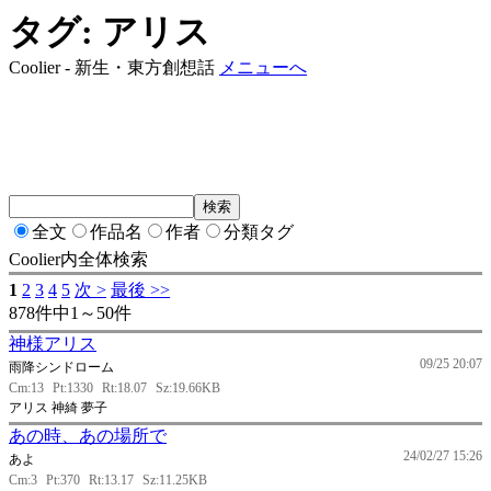
タグ: アリス
Coolier - 新生・東方創想話
メニューへ
全文
作品名
作者
分類タグ
Coolier内全体検索
1
2
3
4
5
次 >
最後 >>
878件中1～50件
神様アリス
09/25 20:07
雨降シンドローム
Cm:13
Pt:1330
Rt:18.07
Sz:19.66KB
アリス 神綺 夢子
あの時、あの場所で
24/02/27 15:26
あよ
Cm:3
Pt:370
Rt:13.17
Sz:11.25KB