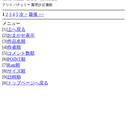
アリス パチュリー 魔理沙 紅魔館
1
2
3
4
5
次 >
最後 >>
メニュー
[1]
上へ戻る
[2]
おまかせ表示
[3]
作品名順
[4]
作者順
[5]
コメント数順
[6]
POINT順
[7]
Rate順
[8]
サイズ順
[9]
日時順
[0]
トップページへ戻る