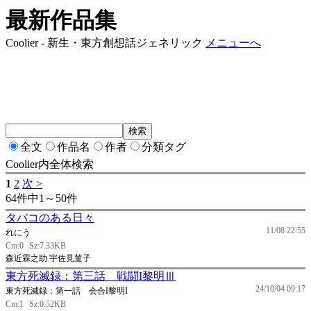
最新作品集
Coolier - 新生・東方創想話ジェネリック
メニューへ
全文
作品名
作者
分類タグ
Coolier内全体検索
1
2
次 >
64件中1～50件
タバコのある日々
11/08 22:55
れにう
Cm:0
Sz:7.33KB
森近霖之助 宇佐見菫子
東方死滅録：第三話 戦闘I黎明Ⅲ
24/10/04 09:17
東方死滅録：第一話 会合I黎明I
Cm:1
Sz:0.52KB