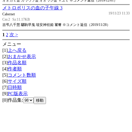
オオカミ霊 カワウソ霊 オオワシ霊 マユミ ※コメント返信（2019/12/01）
メトロポリスの血の子午線 3
19/11/23 11:33
Cabernet
Cm:2
Sz:11.17KB
吉弔八千慧 驪駒早鬼 埴安神袿姫 饕餮 ※コメント返信（2019/11/28）
1
2
次 >
メニュー
[1]
上へ戻る
[2]
おまかせ表示
[3]
作品名順
[4]
作者順
[5]
コメント数順
[6]
サイズ順
[7]
日時順
[9]
PC版表示
[0]作品集: