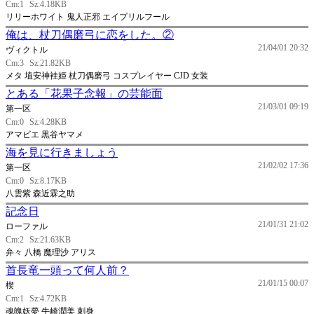
Cm:1
Sz:4.18KB
リリーホワイト 鬼人正邪 エイプリルフール
俺は、杖刀偶磨弓に恋をした。②
21/04/01 20:32
ヴィクトル
Cm:3
Sz:21.82KB
メタ 埴安神袿姫 杖刀偶磨弓 コスプレイヤー CJD 女装
とある「花果子念報」の芸能面
21/03/01 09:19
第一区
Cm:0
Sz:4.28KB
アマビエ 黒谷ヤマメ
海を見に行きましょう
21/02/02 17:36
第一区
Cm:0
Sz:8.17KB
八雲紫 森近霖之助
記念日
21/01/31 21:02
ローファル
Cm:2
Sz:21.63KB
弁々 八橋 魔理沙 アリス
首長竜一頭って何人前？
21/01/15 00:07
楔
Cm:1
Sz:4.72KB
魂魄妖夢 牛崎潤美 刺身