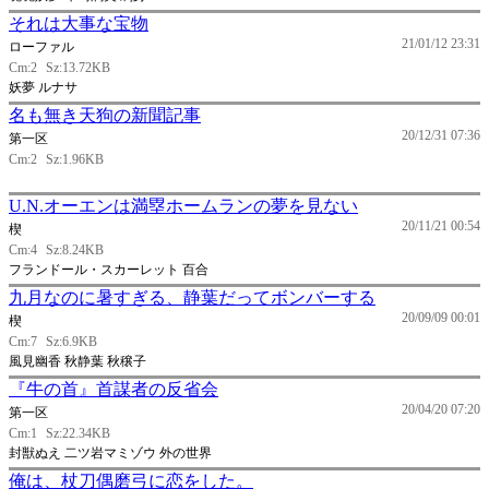
それは大事な宝物
21/01/12 23:31
ローファル
Cm:2
Sz:13.72KB
妖夢 ルナサ
名も無き天狗の新聞記事
20/12/31 07:36
第一区
Cm:2
Sz:1.96KB
U.N.オーエンは満塁ホームランの夢を見ない
20/11/21 00:54
楔
Cm:4
Sz:8.24KB
フランドール・スカーレット 百合
九月なのに暑すぎる、静葉だってボンバーする
20/09/09 00:01
楔
Cm:7
Sz:6.9KB
風見幽香 秋静葉 秋穣子
『牛の首』首謀者の反省会
20/04/20 07:20
第一区
Cm:1
Sz:22.34KB
封獣ぬえ 二ツ岩マミゾウ 外の世界
俺は、杖刀偶磨弓に恋をした。