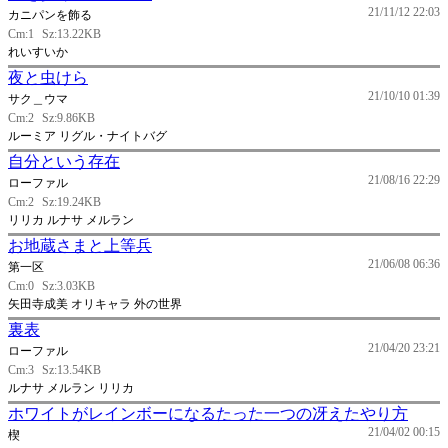
21/11/12 22:03
カニパンを飾る
Cm:1
Sz:13.22KB
れいすいか
夜と虫けら
21/10/10 01:39
サク＿ウマ
Cm:2
Sz:9.86KB
ルーミア リグル・ナイトバグ
自分という存在
21/08/16 22:29
ローファル
Cm:2
Sz:19.24KB
リリカ ルナサ メルラン
お地蔵さまと上等兵
21/06/08 06:36
第一区
Cm:0
Sz:3.03KB
矢田寺成美 オリキャラ 外の世界
裏表
21/04/20 23:21
ローファル
Cm:3
Sz:13.54KB
ルナサ メルラン リリカ
ホワイトがレインボーになるたった一つの冴えたやり方
21/04/02 00:15
楔