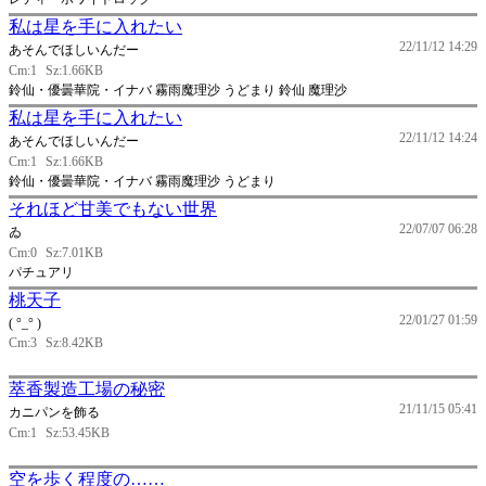
私は星を手に入れたい
22/11/12 14:29
あそんでほしいんだー
Cm:1
Sz:1.66KB
鈴仙・優曇華院・イナバ 霧雨魔理沙 うどまり 鈴仙 魔理沙
私は星を手に入れたい
22/11/12 14:24
あそんでほしいんだー
Cm:1
Sz:1.66KB
鈴仙・優曇華院・イナバ 霧雨魔理沙 うどまり
それほど甘美でもない世界
22/07/07 06:28
ゐ
Cm:0
Sz:7.01KB
パチュアリ
桃天子
22/01/27 01:59
( °_° )
Cm:3
Sz:8.42KB
萃香製造工場の秘密
21/11/15 05:41
カニパンを飾る
Cm:1
Sz:53.45KB
空を歩く程度の……