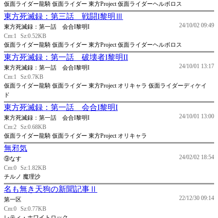
仮面ライダー龍騎 仮面ライダー 東方Project 仮面ライダーヘルボロス
東方死滅録：第三話 戦闘I黎明Ⅲ
24/10/02 09:49
東方死滅録：第一話 会合I黎明I
Cm:1
Sz:0.52KB
仮面ライダー龍騎 仮面ライダー 東方Project 仮面ライダーヘルボロス
東方死滅録：第一話 破壊者I黎明II
24/10/01 13:17
東方死滅録：第一話 会合I黎明I
Cm:1
Sz:0.7KB
仮面ライダー龍騎 仮面ライダー 東方Project オリキャラ 仮面ライダーディケイ
ド
東方死滅録：第一話 会合I黎明I
24/10/01 13:00
東方死滅録：第一話 会合I黎明I
Cm:2
Sz:0.68KB
仮面ライダー龍騎 仮面ライダー 東方Project オリキャラ
無邪気
24/02/02 18:54
⑨なす
Cm:0
Sz:1.82KB
チルノ 魔理沙
名も無き天狗の新聞記事Ⅱ
22/12/30 09:14
第一区
Cm:0
Sz:0.77KB
レティ・ホワイトロック