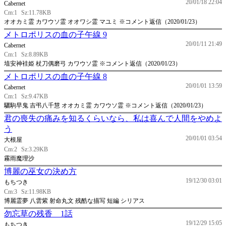
20/01/18 22:04
Cabernet
Cm:1
Sz:11.78KB
オオカミ霊 カワウソ霊 オオワシ霊 マユミ ※コメント返信（2020/01/23）
メトロポリスの血の子午線 9
20/01/11 21:49
Cabernet
Cm:1
Sz:8.89KB
埴安神袿姫 杖刀偶磨弓 カワウソ霊 ※コメント返信（2020/01/23）
メトロポリスの血の子午線 8
20/01/01 13:59
Cabernet
Cm:1
Sz:9.47KB
驪駒早鬼 吉弔八千慧 オオカミ霊 カワウソ霊 ※コメント返信（2020/01/23）
君の喪失の痛みを知るくらいなら、私は喜んで人間をやめよ
う
20/01/01 03:54
大根屋
Cm:2
Sz:3.29KB
霧雨魔理沙
博麗の巫女の決め方
19/12/30 03:01
もちつき
Cm:3
Sz:11.98KB
博麗霊夢 八雲紫 射命丸文 残酷な描写 短編 シリアス
勿忘草の残香 1話
19/12/29 15:05
もちつき