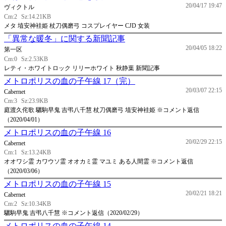
20/04/17 19:47
ヴィクトル
Cm:2
Sz:14.21KB
メタ 埴安神袿姫 杖刀偶磨弓 コスプレイヤー CJD 女装
「異常な暖冬」に関する新聞記事
20/04/05 18:22
第一区
Cm:0
Sz:2.53KB
レティ・ホワイトロック リリーホワイト 秋静葉 新聞記事
メトロポリスの血の子午線 17（完）
20/03/07 22:15
Cabernet
Cm:3
Sz:23.9KB
庭渡久侘歌 驪駒早鬼 吉弔八千慧 杖刀偶磨弓 埴安神袿姫 ※コメント返信
（2020/04/01）
メトロポリスの血の子午線 16
20/02/29 22:15
Cabernet
Cm:1
Sz:13.24KB
オオワシ霊 カワウソ霊 オオカミ霊 マユミ ある人間霊 ※コメント返信
（2020/03/06）
メトロポリスの血の子午線 15
20/02/21 18:21
Cabernet
Cm:2
Sz:10.34KB
驪駒早鬼 吉弔八千慧 ※コメント返信（2020/02/29）
メトロポリスの血の子午線 14