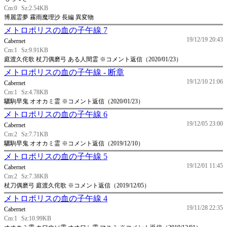
Cm:0
Sz:2.54KB
博麗霊夢 霧雨魔理沙 長編 異変物
メトロポリスの血の子午線 7
19/12/19 20:43
Cabernet
Cm:1
Sz:9.91KB
庭渡久侘歌 杖刀偶磨弓 ある人間霊 ※コメント返信（2020/01/23）
メトロポリスの血の子午線 - 断章
19/12/10 21:06
Cabernet
Cm:1
Sz:4.78KB
驪駒早鬼 オオカミ霊 ※コメント返信（2020/01/23）
メトロポリスの血の子午線 6
19/12/05 23:00
Cabernet
Cm:2
Sz:7.71KB
驪駒早鬼 オオカミ霊 ※コメント返信（2019/12/10）
メトロポリスの血の子午線 5
19/12/01 11:45
Cabernet
Cm:2
Sz:7.38KB
杖刀偶磨弓 庭渡久侘歌 ※コメント返信（2019/12/05）
メトロポリスの血の子午線 4
19/11/28 22:35
Cabernet
Cm:1
Sz:10.99KB