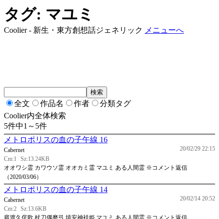
タグ: マユミ
Coolier - 新生・東方創想話ジェネリック
メニューへ
全文
作品名
作者
分類タグ
Coolier内全体検索
5件中1～5件
メトロポリスの血の子午線 16
20/02/29 22:15
Cabernet
Cm:1
Sz:13.24KB
オオワシ霊 カワウソ霊 オオカミ霊 マユミ ある人間霊 ※コメント返信
（2020/03/06）
メトロポリスの血の子午線 14
20/02/14 20:52
Cabernet
Cm:2
Sz:13.6KB
庭渡久侘歌 杖刀偶磨弓 埴安神袿姫 マユミ ある人間霊 ※コメント返信