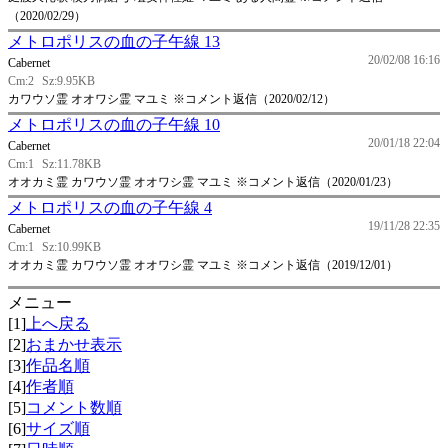
（2020/02/29）
メトロポリスの血の子午線 13
20/02/08 16:16
Cabernet
Cm:2
Sz:9.95KB
カワウソ霊 オオワシ霊 マユミ ※コメント返信（2020/02/12）
メトロポリスの血の子午線 10
20/01/18 22:04
Cabernet
Cm:1
Sz:11.78KB
オオカミ霊 カワウソ霊 オオワシ霊 マユミ ※コメント返信（2020/01/23）
メトロポリスの血の子午線 4
19/11/28 22:35
Cabernet
Cm:1
Sz:10.99KB
オオカミ霊 カワウソ霊 オオワシ霊 マユミ ※コメント返信（2019/12/01）
メニュー
[1]
上へ戻る
[2]
おまかせ表示
[3]
作品名順
[4]
作者順
[5]
コメント数順
[6]
サイズ順