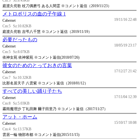
Cm:3
Sz:8.43KB
庭渡久侘歌 杖刀偶磨弓 ある人間霊 ※コメント返信（2019/11/23）
メトロポリスの血の子午線 1
19/11/16 22:48
Cabernet
Cm:5
Sz:10.82KB
庭渡久侘歌 吉弔八千慧 ※コメント返信（2019/11/19）
必要だったもの
18/05/19 23:17
Cabernet
Cm:5
Sz:8.07KB
依神女苑 依神紫苑 ※コメント返信(2018/07/26)
彼女のためのとっておきの言葉
17/12/27 21:42
Cabernet
Cm:7
Sz:10.32KB
比那名居天子 八雲紫 ※コメント返信（2018/01/12）
すべての美しい踊り子たち
17/11/04 12:39
Cabernet
Cm:8
Sz:5.03KB
霧雨魔理沙 丁礼田舞 爾子田里乃 ※コメント返信（2017/11/27）
アット・ホーム
15/10/17 18:08
Cabernet
Cm:4
Sz:13.57KB
雲居一輪 物部布都 ※コメント返信(2015/11/15)