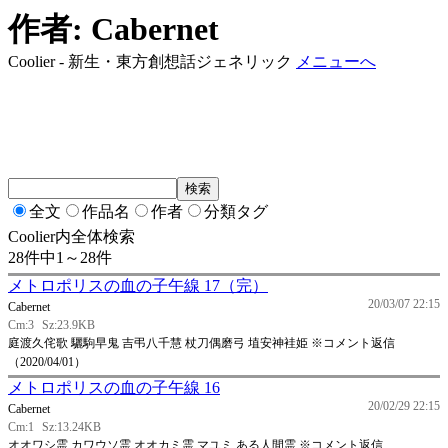
作者: Cabernet
Coolier - 新生・東方創想話ジェネリック
メニューへ
全文
作品名
作者
分類タグ
Coolier内全体検索
28件中1～28件
メトロポリスの血の子午線 17（完）
20/03/07 22:15
Cabernet
Cm:3
Sz:23.9KB
庭渡久侘歌 驪駒早鬼 吉弔八千慧 杖刀偶磨弓 埴安神袿姫 ※コメント返信
（2020/04/01）
メトロポリスの血の子午線 16
20/02/29 22:15
Cabernet
Cm:1
Sz:13.24KB
オオワシ霊 カワウソ霊 オオカミ霊 マユミ ある人間霊 ※コメント返信