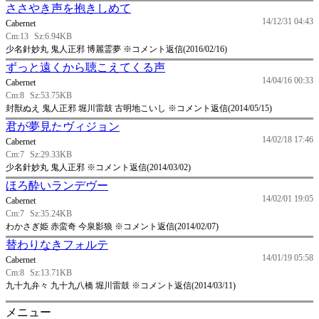
ささやき声を抱きしめて
14/12/31 04:43
Cabernet
Cm:13
Sz:6.94KB
少名針妙丸 鬼人正邪 博麗霊夢 ※コメント返信(2016/02/16)
ずっと遠くから聴こえてくる声
14/04/16 00:33
Cabernet
Cm:8
Sz:53.75KB
封獣ぬえ 鬼人正邪 堀川雷鼓 古明地こいし ※コメント返信(2014/05/15)
君が夢見たヴィジョン
14/02/18 17:46
Cabernet
Cm:7
Sz:29.33KB
少名針妙丸 鬼人正邪 ※コメント返信(2014/03/02)
ほろ酔いランデヴー
14/02/01 19:05
Cabernet
Cm:7
Sz:35.24KB
わかさぎ姫 赤蛮奇 今泉影狼 ※コメント返信(2014/02/07)
替わりなきフォルテ
14/01/19 05:58
Cabernet
Cm:8
Sz:13.71KB
九十九弁々 九十九八橋 堀川雷鼓 ※コメント返信(2014/03/11)
メニュー