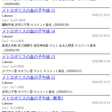
（2020/03/06）
メトロポリスの血の子午線 15
20/02/21 18:21
Cabernet
Cm:2
Sz:10.34KB
驪駒早鬼 吉弔八千慧 ※コメント返信（2020/02/29）
メトロポリスの血の子午線 14
20/02/14 20:52
Cabernet
Cm:2
Sz:13.6KB
庭渡久侘歌 杖刀偶磨弓 埴安神袿姫 マユミ ある人間霊 ※コメント返信
（2020/02/29）
メトロポリスの血の子午線 13
20/02/08 16:16
Cabernet
Cm:2
Sz:9.95KB
カワウソ霊 オオワシ霊 マユミ ※コメント返信（2020/02/12）
メトロポリスの血の子午線 12
20/02/02 22:11
Cabernet
Cm:1
Sz:7.13KB
吉弔八千慧 カワウソ霊 ※コメント返信（2020/02/12）
メトロポリスの血の子午線 - 断章2
20/01/30 21:14
Cabernet
Cm:1
Sz:5.68KB