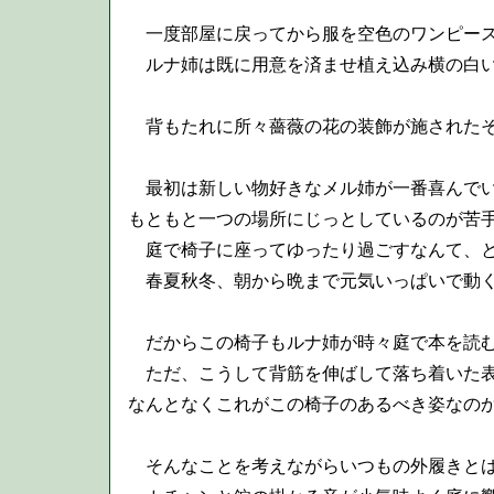
一度部屋に戻ってから服を空色のワンピース
ルナ姉は既に用意を済ませ植え込み横の白い
背もたれに所々薔薇の花の装飾が施されたそ
最初は新しい物好きなメル姉が一番喜んで
もともと一つの場所にじっとしているのが苦
庭で椅子に座ってゆったり過ごすなんて、と
春夏秋冬、朝から晩まで元気いっぱいで動く
だからこの椅子もルナ姉が時々庭で本を読む
ただ、こうして背筋を伸ばして落ち着いた表
なんとなくこれがこの椅子のあるべき姿なの
そんなことを考えながらいつもの外履きとは