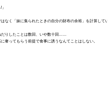
!」
ではなく「妹に集られたときの自分の財布の余裕」を計算して
だりしたことは数回、いや数十回……
石に奢ってもらう前提で食事に誘うなんてことはしない。