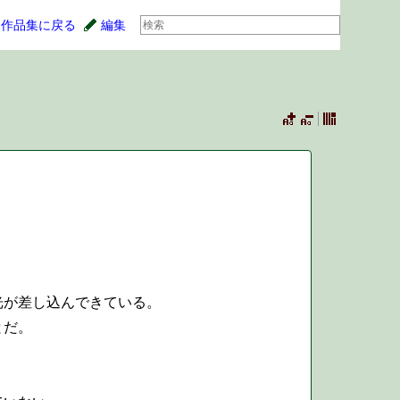
作品集に戻る
編集
光が差し込んできている。
とだ。