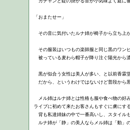
カチャンと錠の掛かる音が小気味よく庭に
「おまたせー」
その音に気付いたルナ姉が椅子から立ち上
その服装はいつもの楽師服と同じ黒のワンピ
被っている麦わら帽子が降り注ぐ陽光から濃
黒が似合う女性は美人が多い、と以前香霖堂
だから、というわけではないけど普段から黒
メル姉はルナ姉とは性格も服や食べ物の好み
ライブに初めて来たお客さんもすぐに虜にす
背も私達姉妹の中で一番高いし、スタイルも
ルナ姉が「静」の美人ならメル姉は「動」の