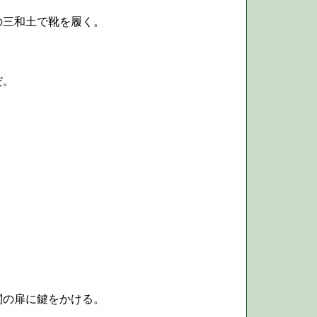
の三和土で靴を履く。
だ。
関の扉に鍵をかける。