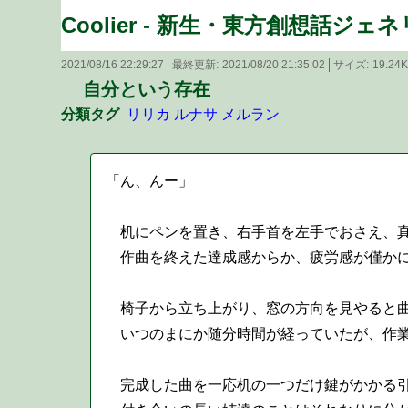
Coolier - 新生・東方創想話ジェ
2021/08/16 22:29:27
最終更新
2021/08/20 21:35:02
サイズ
19.24
自分という存在
分類タグ
リリカ
ルナサ
メルラン
「ん、んー」
机にペンを置き、右手首を左手でおさえ、真
作曲を終えた達成感からか、疲労感が僅かに
椅子から立ち上がり、窓の方向を見やると曲
いつのまにか随分時間が経っていたが、作業
完成した曲を一応机の一つだけ鍵がかかる引