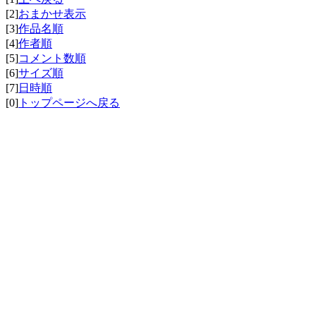
[2]
おまかせ表示
[3]
作品名順
[4]
作者順
[5]
コメント数順
[6]
サイズ順
[7]
日時順
[0]
トップページへ戻る