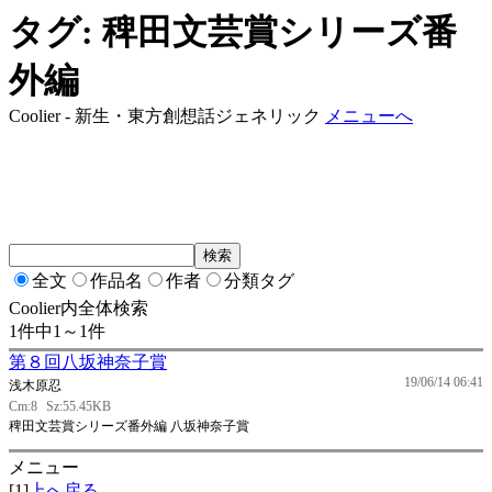
タグ: 稗田文芸賞シリーズ番
外編
Coolier - 新生・東方創想話ジェネリック
メニューへ
全文
作品名
作者
分類タグ
Coolier内全体検索
1件中1～1件
第８回八坂神奈子賞
19/06/14 06:41
浅木原忍
Cm:8
Sz:55.45KB
稗田文芸賞シリーズ番外編 八坂神奈子賞
メニュー
[1]
上へ戻る