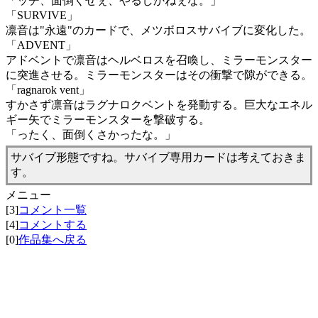
「ッチ、面倒くせぇ、やるしかねぇな。」
「SURVIVE」
凛音は"永遠"のカードで、メツボロスサバイブに変化した。
「ADVENT」
アドベントで凛音はヘルベロスを召喚し、ミラーモンスター
に突進させる。ミラーモンスターはその衝撃で隙ができる。
「ragnarok vent」
すかさず凛音はラグナロクベントを発動する。巨大なエネル
ギー矢でミラーモンスターを撃破する。
「ったく、面倒くさかったな。」
サバイブ形態ですね。サバイブ専用カードは考えておきま
す。
メニュー
[3]
コメント一覧
[4]
コメントする
[0]
作品集へ戻る