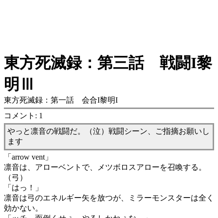
東方死滅録：第三話 戦闘I黎
明Ⅲ
東方死滅録：第一話 会合I黎明I
コメント: 1
やっと凛音の戦闘だ。（泣）戦闘シーン、ご指摘お願いし
ます
「arrow vent」
凛音は、アローベントで、メツボロスアローを召喚する。
（弓）
「はっ！」
凛音は弓のエネルギー矢を放つが、ミラーモンスターは全く
効かない。