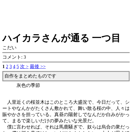
ハイカラさんが通る 一つ目
こだい
コメント: 3
1
2
3
4
5
次 >
最後 >>
自作をまとめたものです
灰色の季節
人里近くの桜並木はこのところ大盛況で、今日だって、シ
ートやなんかがたくさん敷かれて、舞い散る桜の中、人々は
賑やかさを担っている。真昼の陽射しでなんだか白みがかっ
て、まるで楽しいだけの夢みたいな光景だ。
僕に言わせれば、それは馬鹿騒ぎで、奴らは烏合の衆だっ