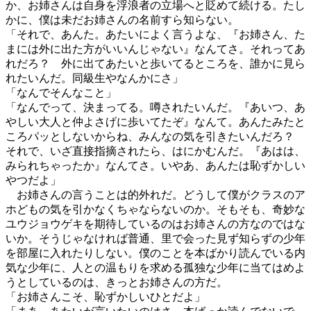
か、お姉さんは自身を浮浪者の立場へと貶めて続ける。たし
かに、僕は未だお姉さんの名前すら知らない。
「それで、あんた。あたいによく言うよな、『お姉さん、た
まには外に出た方がいいんじゃない』なんてさ。それってあ
れだろ？ 外に出てあたいと歩いてるところを、誰かに見ら
れたいんだ。同級生やなんかにさ」
「なんでそんなこと」
「なんでって、決まってる。噂されたいんだ。『あいつ、あ
やしい大人と仲よさげに歩いてたぞ』なんて。あんたみたと
ころパッとしないからね、みんなの気を引きたいんだろ？
それで、いざ直接指摘されたら、はにかむんだ。『あはは、
みられちゃったか』なんてさ。いやあ、あんたは恥ずかしい
やつだよ」
お姉さんの言うことは的外れだ。どうして僕がクラスのア
ホどもの気を引かなくちゃならないのか。そもそも、奇妙な
ユウジョウゲキを期待しているのはお姉さんの方なのではな
いか。そうじゃなければ普通、里で会った見ず知らずの少年
を部屋に入れたりしない。僕のことを本ばかり読んでいる内
気な少年に、人との温もりを求める孤独な少年に当てはめよ
うとしているのは、きっとお姉さんの方だ。
「お姉さんこそ、恥ずかしいひとだよ」