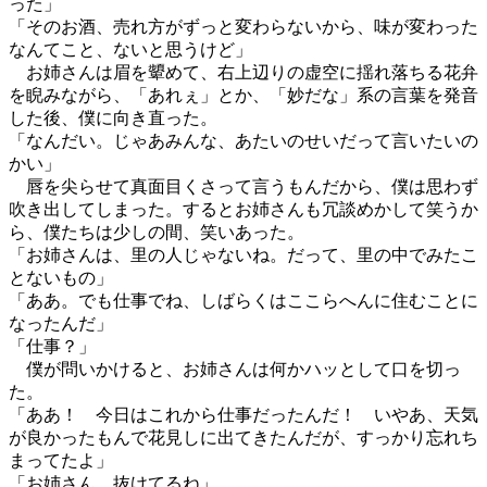
った」
「そのお酒、売れ方がずっと変わらないから、味が変わった
なんてこと、ないと思うけど」
お姉さんは眉を顰めて、右上辺りの虚空に揺れ落ちる花弁
を睨みながら、「あれぇ」とか、「妙だな」系の言葉を発音
した後、僕に向き直った。
「なんだい。じゃあみんな、あたいのせいだって言いたいの
かい」
唇を尖らせて真面目くさって言うもんだから、僕は思わず
吹き出してしまった。するとお姉さんも冗談めかして笑うか
ら、僕たちは少しの間、笑いあった。
「お姉さんは、里の人じゃないね。だって、里の中でみたこ
とないもの」
「ああ。でも仕事でね、しばらくはここらへんに住むことに
なったんだ」
「仕事？」
僕が問いかけると、お姉さんは何かハッとして口を切っ
た。
「ああ！ 今日はこれから仕事だったんだ！ いやあ、天気
が良かったもんで花見しに出てきたんだが、すっかり忘れち
まってたよ」
「お姉さん、抜けてるね」