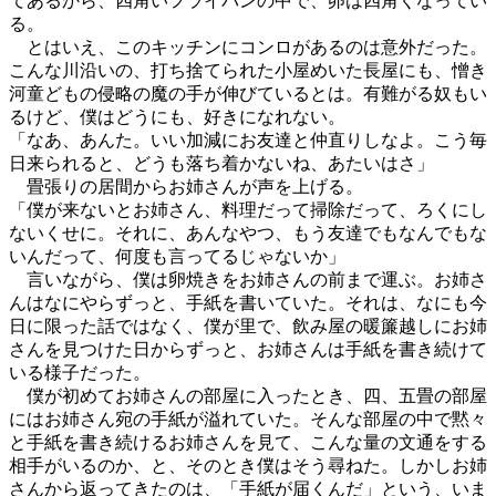
てあるから、四角いフライパンの中で、卵は四角くなってい
る。
とはいえ、このキッチンにコンロがあるのは意外だった。
こんな川沿いの、打ち捨てられた小屋めいた長屋にも、憎き
河童どもの侵略の魔の手が伸びているとは。有難がる奴もい
るけど、僕はどうにも、好きになれない。
「なあ、あんた。いい加減にお友達と仲直りしなよ。こう毎
日来られると、どうも落ち着かないね、あたいはさ」
畳張りの居間からお姉さんが声を上げる。
「僕が来ないとお姉さん、料理だって掃除だって、ろくにし
ないくせに。それに、あんなやつ、もう友達でもなんでもな
いんだって、何度も言ってるじゃないか」
言いながら、僕は卵焼きをお姉さんの前まで運ぶ。お姉さ
んはなにやらずっと、手紙を書いていた。それは、なにも今
日に限った話ではなく、僕が里で、飲み屋の暖簾越しにお姉
さんを見つけた日からずっと、お姉さんは手紙を書き続けて
いる様子だった。
僕が初めてお姉さんの部屋に入ったとき、四、五畳の部屋
にはお姉さん宛の手紙が溢れていた。そんな部屋の中で黙々
と手紙を書き続けるお姉さんを見て、こんな量の文通をする
相手がいるのか、と、そのとき僕はそう尋ねた。しかしお姉
さんから返ってきたのは、「手紙が届くんだ」という、いま