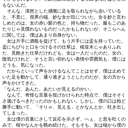
もないんだ。
そんな、漠然とした感慨に足を取られながら歩いている
と、不意に、視界の端、妙な女が目についた。女を妙と言わ
しめたのは、女の赤い髪の色と、持ち物だった。服もこのあ
たりじゃ見慣れないものだったかもしれないが、そこらへん
に関しては、僕はあまり自身がない。
女は片手に酒瓶を提げて、もう片手には盃を持っていた。
盃にちびりと口をつけるその仕草は、桜並木じゃありふれ
た、見飽きた仕草だけれども、女は一人だったのだ。女の、
陰気だけれど、そうと言い切れない表情や雰囲気も、僕には
どうも、気になった。
だからといって声をかけるなんてことはせず、僕は止めて
いた足を動かして、通り過ぎようとしたのだが、女の方から
声をかけてきた。
「なんだ、あんた。あたいが見えるのかい」
なんて、奇怪な言葉を投げかけられた時点で、僕はそそく
さ逃げるべきだったのかもしれない。しかし、僕の口は殆ど
勝手に動いて、「そりゃ、見える」とかなんとか、吐き出し
てしまった。
女は僕の言葉にさして反応を示さず、へぇ、と息を吐くの
みで、桜やなんかを眺め続けた。そもそも、女は端から僕の