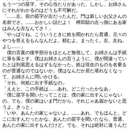
もう一つの苗字、その心当たりがあった。しかし、お姉さん
にそれがわかるのはどうも不可解だ。
「……左。前の苗字が左だったんだ。門は新しいお父さんの
名前でさ。……おかしい話だよ！ 稗田邸の左っ側にある家
はみんな左なんてさ！」
「やっぱりね。こういうときに姓を聞かれたら普通、元々の
やつを答えるもんなんだよ。頼むよ、まったく。左、左ね。
よし……」
僕の言葉の後半部分をほとんど無視して、お姉さんは手紙
に筆を落とす。僕はお姉さんの言うように、僕が間違ってい
たとは到底思えるはずもなかった。姓は現在のものを名乗る
のが普通なのではないか。僕はなんだか居た堪れなくなっ
て、お姉さんに問いかける。
「それ、何処に出す手紙なの」
「ええと、この手紙は……あれ、どこだったかなあ」
「僕に苗字を聞いたってことは、僕の家に出すんじゃない
の。でも、僕の家はいま門だから、それじゃあ届かないと思
うよ、きっと」
「いや、あんたの家じゃないよ。……あれ、でもほんと。ど
こに出すんだったかな。あんたの苗字を聞いたなら、普通、
あんたの家に出すもんだけど。でも、それは絶対に違うんだ