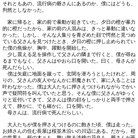
それともあの、流行病の爺さんにあるのか、僕にはどうも、
判然としなかった。
家に帰ると、家の前で暴動が起きていた。夕日の橙が暴力
的に橙だったから、家の前の人混みは、きっと暴動に違いな
かった。しかし、そんな人集りを青ざめた顔で愕然と見つめ
ている父さんを見つけたとき、夕日の橙に押し止められてい
た僕の焦燥が、胸中、躍動を開始した。
少し震える足を操作して父さんの隣まで行くと、僕が尋ね
るまでもなく、父さんはやおら口を開いた。曰く、母さんが
死んだらしい。
僕は矢庭に地面を蹴って、玄関を潜ろうとしたけれど、周
りの、父さんの友人やなんかに邪魔されて、家に入ることは
叶わなかった。僕は大人たちに押さえつけられながらでかい
声で疑問符を叫んでいたと思う。そんな僕に父さんがゆっく
りと近付いてきて、父さんは僕の顔をしっかりと両手で押さ
えて、静かに、でも確かに、口を開いた。
母さんは、流行病で死んだらしい。
大人たちが僕を押さえつけるのに飽きた頃、僕は走った。
お姉さんの住む長屋は桜並木沿いの川辺にある。だから、橙
の世界も、桜の木々も、舞い散る淡桃の花弁も、爺さんが死