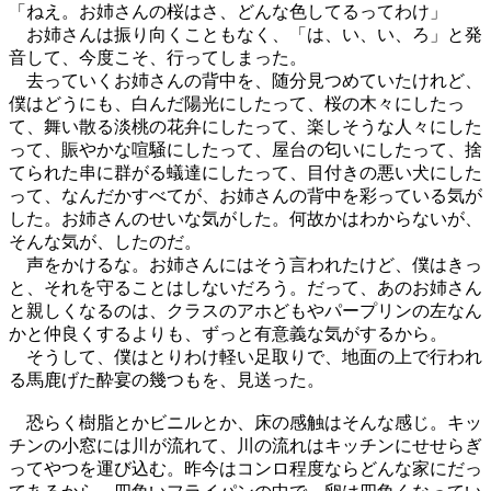
「ねえ。お姉さんの桜はさ、どんな色してるってわけ」
お姉さんは振り向くこともなく、「は、い、い、ろ」と発
音して、今度こそ、行ってしまった。
去っていくお姉さんの背中を、随分見つめていたけれど、
僕はどうにも、白んだ陽光にしたって、桜の木々にしたっ
て、舞い散る淡桃の花弁にしたって、楽しそうな人々にした
って、賑やかな喧騒にしたって、屋台の匂いにしたって、捨
てられた串に群がる蟻達にしたって、目付きの悪い犬にした
って、なんだかすべてが、お姉さんの背中を彩っている気が
した。お姉さんのせいな気がした。何故かはわからないが、
そんな気が、したのだ。
声をかけるな。お姉さんにはそう言われたけど、僕はきっ
と、それを守ることはしないだろう。だって、あのお姉さん
と親しくなるのは、クラスのアホどもやパープリンの左なん
かと仲良くするよりも、ずっと有意義な気がするから。
そうして、僕はとりわけ軽い足取りで、地面の上で行われ
る馬鹿げた酔宴の幾つもを、見送った。
恐らく樹脂とかビニルとか、床の感触はそんな感じ。キッ
チンの小窓には川が流れて、川の流れはキッチンにせせらぎ
ってやつを運び込む。昨今はコンロ程度ならどんな家にだっ