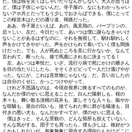
た。僕は桜を見てはしゃいだりなんかしない。大人が思うほ
ど、僕は子供じゃないんだ。寺子屋の、なにもわかっちゃい
ないアホ共とだってもう少しでおさらばできる。僕にとって
この桜並木はただの通り道、帰路だった。
ああ、寺子屋といえば、あの、風見鶏の、パープリンの、
忌々しい、左だ。今日だって、あいつは僕に謝らなきゃいけ
ないことがあるはずなのに、それを無視して、馴れ馴れしく
声をかけてきやがった。声をかけられて着いていく僕も間抜
けだった。でも、人が死ぬところを見に行かないか、なんて
言われて、断ったら、後で馬鹿にされるに決まってる！
左、あいつは卑怯だ。いざ、流行り病で死にかけの爺さん
を目の当たりにしたら、そそくさビビって一人だけ逃げやが
った。なにが、これは見世物じゃないな、だ。言い出したの
は自分のくせに、かっこつけやがって。
けれど不思議なのは、今現在視界に映るすべてのものが、
なんだか僕のせいに思えることだ。白んだ陽射しも、桜の
木々も、舞い散る淡桃の花弁も、楽しそうな人々も、賑やか
な喧騒も、屋台の匂いも、捨てられた串に群がる蟻達も、目
付きの悪い犬も、なんだかすべてが、僕のせいに思える。
僕はきっと、そんな景観の、どんな箇所も担えていない。
そんな気がする。団子でも買ったら、僕も少しは、格好がつ
くかもしれないが、有象無象に迎合する理由なんかはどこに