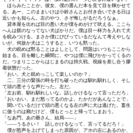
ほらみたことか。彼女、僕の選んだ本を見て目を輝かせて
る。あー、このままいけば小鈴さんとお付き合いできる日は
近いかも知らん。左のやつ、さぞ悔しがるだろうなぁ。
貸本屋を出れば目の悪い犬が僕をめがけて吠える。ここら
へんは躾のなってない犬ばかりだ。僕は目一杯力を入れて犬
を睨みつける。まさか僕にびびっているだなんて考えやしな
いが、何故か犬はこうすると、いつも黙った。
犬の睨めば黙ることはよしとして、問題はいつもここから
始まる。目を離した瞬間に、やつは僕に飛びかかってくるの
だ。つまりここからはじまるのは持久戦。視線を差し合う膠
着状態だった。
「おい。犬と睨めっこして楽しいのか？」
二、三分の緊張の時を打ち破ったのは馴れ馴れしく、そし
て頭の悪そうな声だった。左だ。
「左お前、馴れ馴れしいな。話しかけるなって言っただろ」
「おいおい、まだ怒ってるのかよ。たかだがあんなことで」
聞いているだけで頭の悪くなる左の声に犬は逃げた。畜生
に倣うのは癪だけど、僕もとっとと帰ってしまおう。
「なあ門。あの爺さん、結局――」
「――うるさい！ 話しかけるなって、言ってるだろ！」
僕が怒声を上げてしまった原因が、アホの左にあるのか、