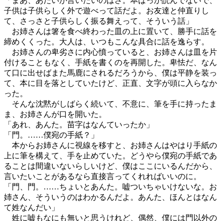
「まあ、あたいが言いたいのはさ。本ばっか読んでないで、
子供は子供らしく外で遊べって話だよ。お友達と仲直りし
て、さっさと子供らしく振る舞えって、そういう話」
お姉さんは箸を食べ終わった皿の上に置いて、勝手に話を
締めくくった。大人は、いつもこんな具合に話を逸らす。
お姉さんの卑劣さに内心憤っていると、お姉さんは皿を片
付けることもなく、手紙を書くのを再開した。卑怯だ、なん
て口に出せばまた馬鹿にされるだろうから、僕は平静を装っ
て、本に目を落としていたけど、正直、文字が頭に入らなか
った。
そんな沈黙がしばらく続いて、不意に、筆を手に持ったま
ま、お姉さんが口を開いた。
「あれ、あんた。苗字はなんていったか」
「門。……僕宛の手紙？」
本からお姉さんに視線を移すと、お姉さんはやはり手紙の
上に筆を構えて、手を止めていた。どうやら僕宛の手紙であ
ることは間違いないらしいけど、僕はここにいるんだから、
言いたいことがあるなら直接言ってくれればいいのに。
「門、門。……ちょいとあんた。嘘ついちゃいけないな。お
姉さん、そういうのはわかるんだよ。あんた、ほんとはなん
て姓なんだい」
姓に嘘もなにも無いと思うけれど、偶然、僕には門以外の