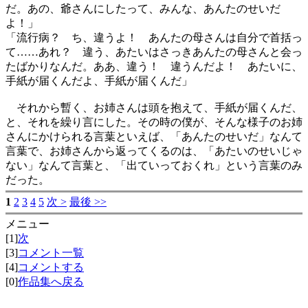
だ。あの、爺さんにしたって、みんな、あんたのせいだ
よ！」
「流行病？ ち、違うよ！ あんたの母さんは自分で首括っ
て……あれ？ 違う、あたいはさっきあんたの母さんと会っ
たばかりなんだ。ああ、違う！ 違うんだよ！ あたいに、
手紙が届くんだよ、手紙が届くんだ」
それから暫く、お姉さんは頭を抱えて、手紙が届くんだ、
と、それを繰り言にした。その時の僕が、そんな様子のお姉
さんにかけられる言葉といえば、「あんたのせいだ」なんて
言葉で、お姉さんから返ってくるのは、「あたいのせいじゃ
ない」なんて言葉と、「出ていっておくれ」という言葉のみ
だった。
1
2
3
4
5
次 >
最後 >>
メニュー
[1]
次
[3]
コメント一覧
[4]
コメントする
[0]
作品集へ戻る