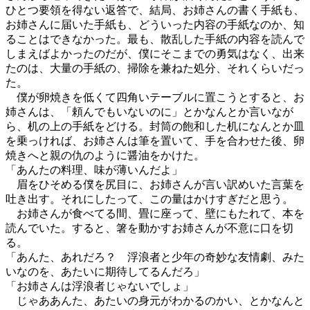
ひとつ要領を得ない返答で、結局、お姉さんの書く手紙も、
お姉さんに届いた手紙も、どういった内容の手紙なのか、知
ることはできなかった。最も、散乱した手紙の内容を読んで
しまえばよかったのだが、僕にそこまでの勇気はなく、出来
たのは、大量の手紙の、掃除を兼ねた処分、それくらいだっ
た。
僕が卵焼きを低くて四角いテーブルに置こうとすると、お
姉さんは、「頼んでもいないのに」とかなんとか言いなが
ら、机の上の手紙をどける。封筒の飽和した机になんとか皿
を乗っければ、お姉さんは筆を置いて、手を合わせた後、卵
焼きへと親の仇のように醤油をかけた。
「あんたの料理、味が薄いんだよ」
眉をひそめる僕を尻目に、お姉さんが言い訳めいた言葉を
吐き出す。それにしたって、この量はかけすぎだと思う。
お姉さんが食べてる間、畳に座って、壁にもたれて、本を
読んでいた。すると、箸を動かすお姉さんが不意に口を切
る。
「あんた、あれだろ？ 浮浪者と少年の奇妙な友情劇、みた
いなのを、あたいに期待してるんだろ」
「お姉さんは浮浪者じゃないでしょ」
じゃああんた、あたいの身元がわかるのかい、とかなんと