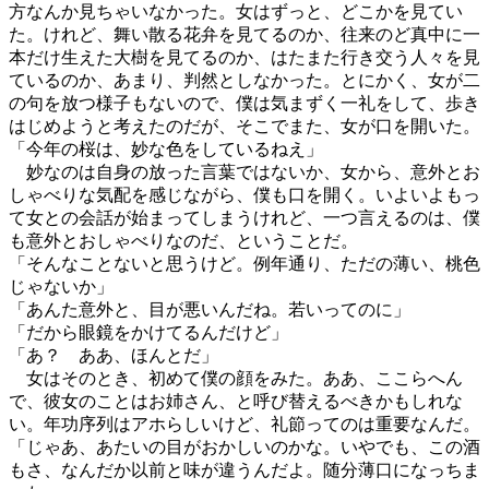
方なんか見ちゃいなかった。女はずっと、どこかを見てい
た。けれど、舞い散る花弁を見てるのか、往来のど真中に一
本だけ生えた大樹を見てるのか、はたまた行き交う人々を見
ているのか、あまり、判然としなかった。とにかく、女が二
の句を放つ様子もないので、僕は気まずく一礼をして、歩き
はじめようと考えたのだが、そこでまた、女が口を開いた。
「今年の桜は、妙な色をしているねえ」
妙なのは自身の放った言葉ではないか、女から、意外とお
しゃべりな気配を感じながら、僕も口を開く。いよいよもっ
て女との会話が始まってしまうけれど、一つ言えるのは、僕
も意外とおしゃべりなのだ、ということだ。
「そんなことないと思うけど。例年通り、ただの薄い、桃色
じゃないか」
「あんた意外と、目が悪いんだね。若いってのに」
「だから眼鏡をかけてるんだけど」
「あ？ ああ、ほんとだ」
女はそのとき、初めて僕の顔をみた。ああ、ここらへん
で、彼女のことはお姉さん、と呼び替えるべきかもしれな
い。年功序列はアホらしいけど、礼節ってのは重要なんだ。
「じゃあ、あたいの目がおかしいのかな。いやでも、この酒
もさ、なんだか以前と味が違うんだよ。随分薄口になっちま