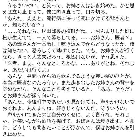
うるさいやい、と笑って、お姉さんは歩き始めた。かと思
えば立ち止まって、僕に向き直って、口を切る。
「あんた、ええと。流行病に罹って死にかけてる爺さんと
か、知らないか？」
「……それなら、稗田邸裏の横町だね。こぢんまりした庭に
松が生えてて、一人で暮らしてる。……お姉さん、医者？」
あの爺さんが一番激しく咳き込んでからどうなったか、僕
は知らない。恐ろしくて逃げてきた。でも、お姉さんが行く
なら、きっと大丈夫だろう。根拠はないが、そう思えた。
「医者。まぁ、そんなところかな。……ありがとね。それじ
ゃ、あたいは行くよ」
あんな、昼間っから酒を飲んでるような赤い髪のひとが、
本当に医者なのだろうか。また歩き出したお姉さんの背中を
眺めながら、そんなことを考えていると、「ああ、そうだ」
とお姉さんが振り向いた。
「あんた。今後町中であたいを見かけても、声をかけないで
おくれよ。あんまりね、好きじゃないんだ。そういうの」
声をかけてきたのは自分のくせに、よく言うな。それじ
ゃ、と笑いながら酒瓶を掲げて、お姉さんは歩き出す。不意
に、どうしても聞きたいことが浮かんで、僕はお姉さんを引
き止めた。