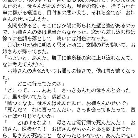
んだのも、母さんが死んだのも、屋台の匂いも、捨てられた
串に群がる蟻達も、目付きの悪い犬も、それら全てが、お姉
さんのせいに思えた。
玄関を潜ると、そこには夕陽に彩られた壁と畳があるのみ
で、お姉さんの姿は見当たらなかった。窓から差し込む橙は
徐々に色調を落として、終いには紺色になった。
月明かりが妙に明るく思えた頃に、玄関の戸が開いて、お
姉さんが帰ってきた。
「ちょいと、あんた。勝手に他所様の家に上り込むなんて、
なに考えてんだい」
お姉さんの声色がいつも通りの軽さで、僕は胃が痛くなっ
た。
「……どこに行ってたのさ」
「どこって。……ああ！ さっきあんたの母さんと会った
よ。里を歩いてたら、偶然さ」
「嘘つくなよ。母さんは死んだんだ。お姉さんのせいで」
「死んだ？ なに言ってんだい。さっき会ってきたって、言
ったばかりじゃないか」
「――とぼけるなよ！ 母さんは流行病で死んだんだ！ お
姉さん、医者だろ！ お姉さんがちゃんと薬を飲ませてた
ら、母さんが死ぬこと、なかったじゃないか。あんたのせい