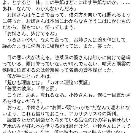
よ。とすると一体、この手紙はどこに出す手紙なのか。……
あれ、なんで、わかんないんだろ」
お姉さんはそこまで言って、僕の方を向いては照れるよう
に笑った。お姉さんは本当にわからなさそうにはにかむもの
だから、僕もつい、笑ってしまう。
「お姉さん、抜けてるね」
うるさいやい、なんて言って、お姉さんは腕を伸ばして、
諦めたように仰向けに寝転がっては、また、笑った。
目の悪い犬が吠える。惣菜屋の婆さんは誰かに向けて怒鳴
っている。雨は降っていないが晴れでもない。晴天と雨雲の
狭間に位置するのは鈴奈庵って名前の貸本屋だった。
僕が手にとった本は、
『超ひも理論とは』『カオス理論の実証』
『善悪の彼岸』『罪と罰』
こうだ。ああ、痺れるなあ。小鈴さんも、僕に一目置かざ
るを得ないだろう。
おっと、小鈴さんに“お固い頭でっかち”だなんて思われな
いよう、これも借りておこう。アガサクリスＱの新刊。
読書をただの娯楽だと考えている品性のひの字も解せない
アホの左が好む本を借りるのは癪だけど、小鈴さんにとって
そういう“ギャップ”は、僕の魅力の一つと映るに違いない。