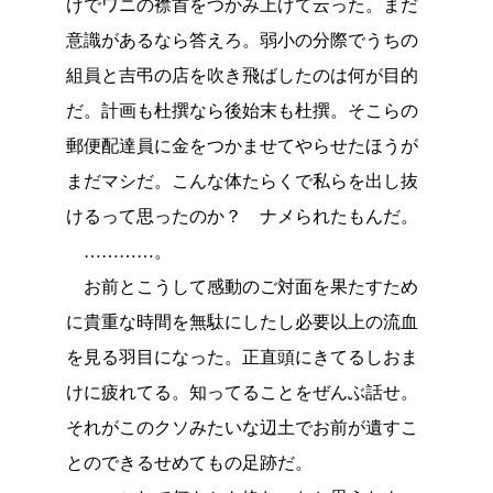
けでワニの襟首をつかみ上げて云った。まだ
意識があるなら答えろ。弱小の分際でうちの
組員と吉弔の店を吹き飛ばしたのは何が目的
だ。計画も杜撰なら後始末も杜撰。そこらの
郵便配達員に金をつかませてやらせたほうが
まだマシだ。こんな体たらくで私らを出し抜
けるって思ったのか？ ナメられたもんだ。
…………。
お前とこうして感動のご対面を果たすため
に貴重な時間を無駄にしたし必要以上の流血
を見る羽目になった。正直頭にきてるしおま
けに疲れてる。知ってることをぜんぶ話せ。
それがこのクソみたいな辺土でお前が遺すこ
とのできるせめてもの足跡だ。