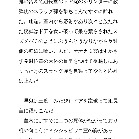
鬼の合図で組長室のドア錠のシリンダーに散
弾銃のスラッグ弾を撃ちこんですぐに離れ
た。途端に室内から応射があり次々と放たれ
た銃弾はドアを食い破って巣を荒らされたス
ズメバチのようにぶうんとうなりながら反対
側の壁紙に喰いこんだ。オオカミ霊はすかさ
ず発射位置の大体の目星をつけて壁越しにあ
りったけのスラッグ弾を見舞ってやると応射
は止んだ。
早鬼は三度（みたび）ドアを蹴破って組長
室に躍りこんだ。
室内にはすでに二つの死体が転がっており
机の向こうにミシシッピワニ霊の姿があっ