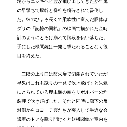
場からニシキヘビ霊が飛び出してきたが早鬼
の早撃ちで脳幹と脊椎を粉砕されて昏倒し
た。彼のひょろ長くて柔軟性に富んだ胴体は
ダリの「記憶の固執」の絵画で描かれた金時
計のようにとろけ崩れて階段を伝い落ちた。
手にした機関銃は一発も撃たれることなく役
目を終えた。
二階の上り口は防火扉で閉鎖されていたが
早鬼はこれも蹴りの一発で吹き飛ばすと呆気
にとられている爬虫類の頭をリボルバーの炸
裂弾で吹き飛ばした。それと同時に廊下の反
対側からコヨーテ霊たちが突入して手近な会
議室のドアを蹴り開けると短機関銃で室内を