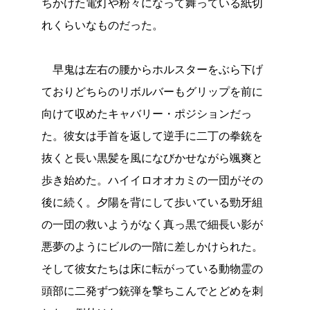
ちかけた電灯や粉々になって舞っている紙切
れくらいなものだった。
早鬼は左右の腰からホルスターをぶら下げ
ておりどちらのリボルバーもグリップを前に
向けて収めたキャバリー・ポジションだっ
た。彼女は手首を返して逆手に二丁の拳銃を
抜くと長い黒髪を風になびかせながら颯爽と
歩き始めた。ハイイロオオカミの一団がその
後に続く。夕陽を背にして歩いている勁牙組
の一団の救いようがなく真っ黒で細長い影が
悪夢のようにビルの一階に差しかけられた。
そして彼女たちは床に転がっている動物霊の
頭部に二発ずつ銃弾を撃ちこんでとどめを刺