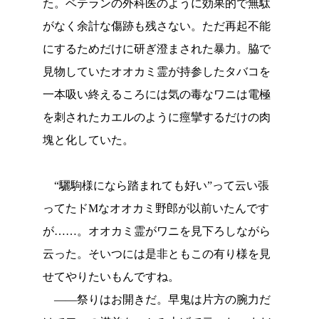
た。ベテランの外科医のように効果的で無駄
がなく余計な傷跡も残さない。ただ再起不能
にするためだけに研ぎ澄まされた暴力。脇で
見物していたオオカミ霊が持参したタバコを
一本吸い終えるころには気の毒なワニは電極
を刺されたカエルのように痙攣するだけの肉
塊と化していた。
“驪駒様になら踏まれても好い”って云い張
ってたドMなオオカミ野郎が以前いたんです
が……。オオカミ霊がワニを見下ろしながら
云った。そいつには是非ともこの有り様を見
せてやりたいもんですね。
――祭りはお開きだ。早鬼は片方の腕力だ