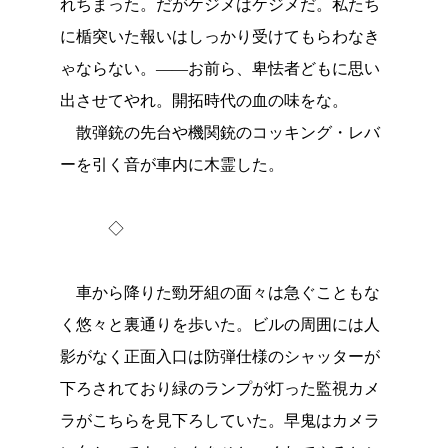
れちまった。だがケジメはケジメだ。私たち
に楯突いた報いはしっかり受けてもらわなき
ゃならない。――お前ら、卑怯者どもに思い
出させてやれ。開拓時代の血の味をな。
散弾銃の先台や機関銃のコッキング・レバ
ーを引く音が車内に木霊した。
◇
車から降りた勁牙組の面々は急ぐこともな
く悠々と裏通りを歩いた。ビルの周囲には人
影がなく正面入口は防弾仕様のシャッターが
下ろされており緑のランプが灯った監視カメ
ラがこちらを見下ろしていた。早鬼はカメラ