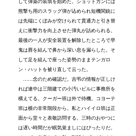
して弾薬の装填を始めた。ショットガンには
熊撃ち用のスラッグ弾が込められ短機関銃に
は先端にくぼみが空けられて貫通力と引き替
えに衝撃力を向上させた弾丸が詰められる。
最後の一人が安全装置を解除したところで早
鬼は唇を結んで鼻から深い息を漏らした。そ
して足を組んで座った姿勢のままテンガロ
ン・ハットを被り直して云った。
……念のため確認だ。吉弔の情報が正しけ
れば連中は三階建ての小汚いビルに事務所を
構えてる。クーガー班は外で待機。コヨーテ
班は横の非常階段から。私とハイイロ班は正
面から堂々と表敬訪問する。三時のおやつに
は遅い時間だが眠気覚ましにはぴったりだ。