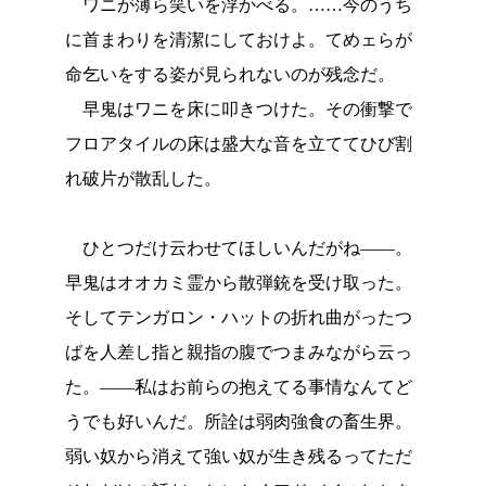
ワニが薄ら笑いを浮かべる。……今のうち
に首まわりを清潔にしておけよ。てめェらが
命乞いをする姿が見られないのが残念だ。
早鬼はワニを床に叩きつけた。その衝撃で
フロアタイルの床は盛大な音を立ててひび割
れ破片が散乱した。
ひとつだけ云わせてほしいんだがね――。
早鬼はオオカミ霊から散弾銃を受け取った。
そしてテンガロン・ハットの折れ曲がったつ
ばを人差し指と親指の腹でつまみながら云っ
た。――私はお前らの抱えてる事情なんてど
うでも好いんだ。所詮は弱肉強食の畜生界。
弱い奴から消えて強い奴が生き残るってただ