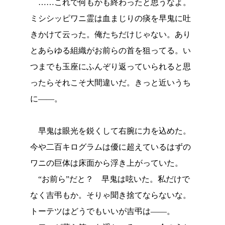
……これで何もかも終わったと思うなよ。
ミシシッピワニ霊は血まじりの痰を早鬼に吐
きかけて云った。俺たちだけじゃない。あり
とあらゆる組織がお前らの首を狙ってる。い
つまでも玉座にふんぞり返っていられると思
ったらそれこそ大間違いだ。きっと近いうち
に――。
早鬼は眼光を鋭くして右腕に力を込めた。
今や二百キログラムは優に超えているはずの
ワニの巨体は床面から浮き上がっていた。
“お前ら”だと？ 早鬼は呟いた。私だけで
なく吉弔もか。そりゃ聞き捨てならないな。
トーテツはどうでもいいが吉弔は――。