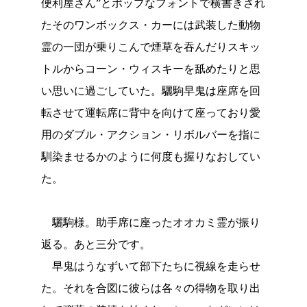
便利屋さん”とポップなフォントで横書きされ
たそのワンボックス・カーには武装した動物
霊の一団が乗りこんで煙草を吞んだりスキッ
トルからコーン・ウィスキーを舐めたりと思
い思いに過ごしていた。驪駒早鬼は座席を回
転させて運転席に背中を向けて座っており愛
用のダブル・アクション・リボルバーを指に
馴染ませるかのように何度も握りなおしてい
た。
驪駒様。助手席に座ったオオカミ霊が振り
返る。あと三分です。
早鬼はうなずいて部下たちに視線を走らせ
た。それを合図に彼らは各々の得物を取り出