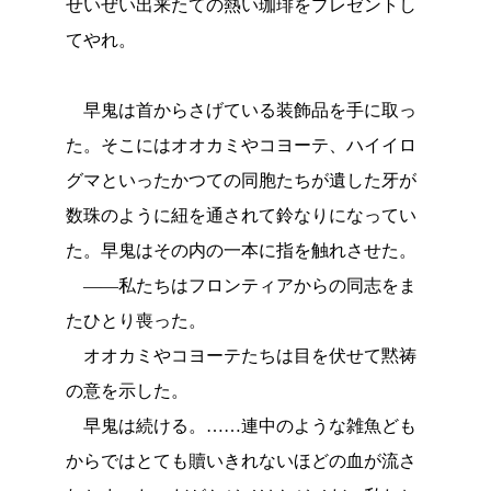
せいぜい出来たての熱い珈琲をプレゼントし
てやれ。
早鬼は首からさげている装飾品を手に取っ
た。そこにはオオカミやコヨーテ、ハイイロ
グマといったかつての同胞たちが遺した牙が
数珠のように紐を通されて鈴なりになってい
た。早鬼はその内の一本に指を触れさせた。
――私たちはフロンティアからの同志をま
たひとり喪った。
オオカミやコヨーテたちは目を伏せて黙祷
の意を示した。
早鬼は続ける。……連中のような雑魚ども
からではとても贖いきれないほどの血が流さ