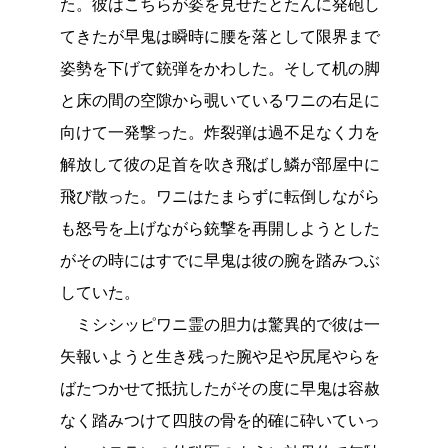
た。彼はこちらが姿を見せたとたんに発砲し
てきたが早鬼は瞬時に腰を落として限界まで
姿勢を下げて銃弾をかわした。そして机の脚
と床の間の空隙から覗いているワニの右足に
向けて一発撃った。炸裂弾は過不足なく力を
解放して彼の足首を吹き飛ばし鱗が部屋中に
飛び散った。ワニはたまらずに転倒しながら
も怒号を上げながら銃撃を再開しようとした
がその時にはすでに早鬼は彼の腕を踏みつぶ
していた。
ミシシッピワニ霊の胆力は驚異的で彼は一
矢報いようと生き残った腕や足や尻尾やらを
ばたつかせて抵抗したがその度に早鬼は容赦
なく踏みつけて四肢の骨を的確に砕いていっ