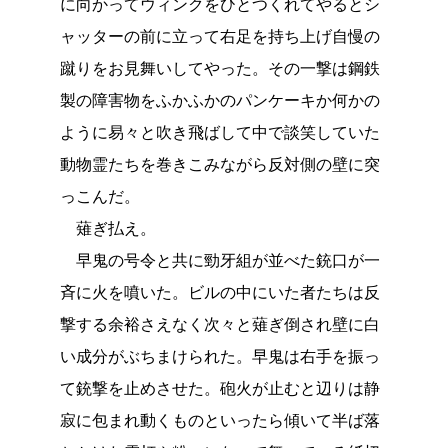
に向かってウィンクをひとつくれてやるとシ
ャッターの前に立って右足を持ち上げ自慢の
蹴りをお見舞いしてやった。その一撃は鋼鉄
製の障害物をふかふかのパンケーキか何かの
ように易々と吹き飛ばして中で談笑していた
動物霊たちを巻きこみながら反対側の壁に突
っこんだ。
薙ぎ払え。
早鬼の号令と共に勁牙組が並べた銃口が一
斉に火を噴いた。ビルの中にいた者たちは反
撃する余裕さえなく次々と薙ぎ倒され壁に白
い成分がぶちまけられた。早鬼は右手を振っ
て銃撃を止めさせた。砲火が止むと辺りは静
寂に包まれ動くものといったら傾いて半ば落