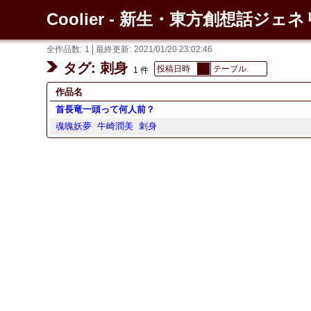
Coolier - 新生・東方創想話ジェ
全作品数
1
最終更新
2021/01/20 23:02:46
タグ: 刺身
投稿日時
テーブル
1 件
作品名
首長竜一頭って何人前？
魂魄妖夢
牛崎潤美
刺身