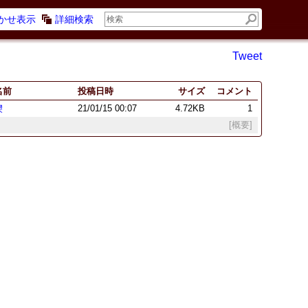
かせ表示
詳細検索
Tweet
名前
投稿日時
サイズ
コメント
楔
21/01/15 00:07
4.72KB
1
[概要]