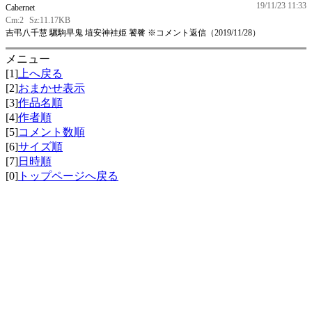
19/11/23 11:33
Cabernet
Cm:2
Sz:11.17KB
吉弔八千慧 驪駒早鬼 埴安神袿姫 饕餮 ※コメント返信（2019/11/28）
メニュー
[1]
上へ戻る
[2]
おまかせ表示
[3]
作品名順
[4]
作者順
[5]
コメント数順
[6]
サイズ順
[7]
日時順
[0]
トップページへ戻る