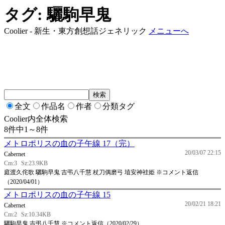
タグ: 驪駒早鬼
Coolier - 新生・東方創想話ジェネリック
メニューへ
全文
作品名
作者
分類タグ
Coolier内全体検索
8件中1～8件
メトロポリスの血の子午線 17（完）
20/03/07 22:15
Cabernet
Cm:3
Sz:23.9KB
庭渡久侘歌 驪駒早鬼 吉弔八千慧 杖刀偶磨弓 埴安神袿姫 ※コメント返信
（2020/04/01）
メトロポリスの血の子午線 15
20/02/21 18:21
Cabernet
Cm:2
Sz:10.34KB
驪駒早鬼 吉弔八千慧 ※コメント返信（2020/02/29）