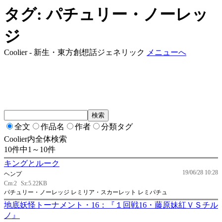
タグ: パチュリー・ノーレッ
ジ
Coolier - 新生・東方創想話ジェネリック
メニューへ
全文
作品名
作者
分類タグ
Coolier内全体検索
10件中1～10件
キングとルーク
19/06/28 10:28
ヘンプ
Cm:2
Sz:5.22KB
パチュリー・ノーレッジ レミリア・スカーレット レミパチュ
地底妖怪トーナメント・16：『１回戦16・藤原妹紅ＶＳチル
ノ』