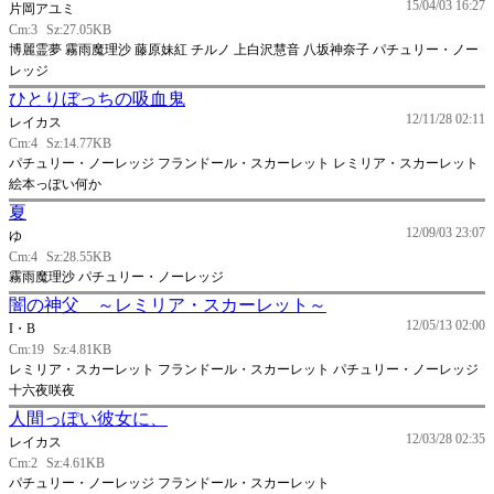
15/04/03 16:27
片岡アユミ
Cm:3
Sz:27.05KB
博麗霊夢 霧雨魔理沙 藤原妹紅 チルノ 上白沢慧音 八坂神奈子 パチュリー・ノー
レッジ
ひとりぼっちの吸血鬼
12/11/28 02:11
レイカス
Cm:4
Sz:14.77KB
パチュリー・ノーレッジ フランドール・スカーレット レミリア・スカーレット
絵本っぽい何か
夏
12/09/03 23:07
ゆ
Cm:4
Sz:28.55KB
霧雨魔理沙 パチュリー・ノーレッジ
闇の神父 ～レミリア・スカーレット～
12/05/13 02:00
I・B
Cm:19
Sz:4.81KB
レミリア・スカーレット フランドール・スカーレット パチュリー・ノーレッジ
十六夜咲夜
人間っぽい彼女に、
12/03/28 02:35
レイカス
Cm:2
Sz:4.61KB
パチュリー・ノーレッジ フランドール・スカーレット