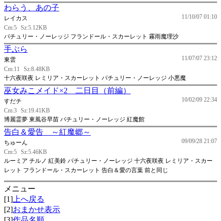
わらう、あの子
11/10/07 01:10
レイカス
Cm:5
Sz:5.12KB
パチュリー・ノーレッジ フランドール・スカーレット 霧雨魔理沙
手ぶら
11/07/07 23:12
東雲
Cm:11
Sz:8.48KB
十六夜咲夜 レミリア・スカーレット パチュリー・ノーレッジ 小悪魔
巫女みこメイド×2 二日目（前編）
10/02/09 22:34
すだチ
Cm:3
Sz:19.41KB
博麗霊夢 東風谷早苗 パチュリー・ノーレッジ 紅魔館
告白＆愛告 ～紅魔郷～
09/09/28 21:07
ちゅーん
Cm:5
Sz:5.46KB
ルーミア チルノ 紅美鈴 パチュリー・ノーレッジ 十六夜咲夜 レミリア・スカー
レット フランドール・スカーレット 告白＆愛の言葉 前と同じ
メニュー
[1]
上へ戻る
[2]
おまかせ表示
[3]
作品名順