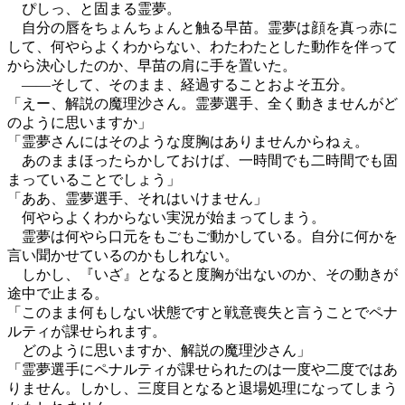
ぴしっ、と固まる霊夢。
自分の唇をちょんちょんと触る早苗。霊夢は顔を真っ赤に
して、何やらよくわからない、わたわたとした動作を伴って
から決心したのか、早苗の肩に手を置いた。
――そして、そのまま、経過することおよそ五分。
「えー、解説の魔理沙さん。霊夢選手、全く動きませんがど
のように思いますか」
「霊夢さんにはそのような度胸はありませんからねぇ。
あのままほったらかしておけば、一時間でも二時間でも固
まっていることでしょう」
「ああ、霊夢選手、それはいけません」
何やらよくわからない実況が始まってしまう。
霊夢は何やら口元をもごもご動かしている。自分に何かを
言い聞かせているのかもしれない。
しかし、『いざ』となると度胸が出ないのか、その動きが
途中で止まる。
「このまま何もしない状態ですと戦意喪失と言うことでペナ
ルティが課せられます。
どのように思いますか、解説の魔理沙さん」
「霊夢選手にペナルティが課せられたのは一度や二度ではあ
りません。しかし、三度目となると退場処理になってしまう