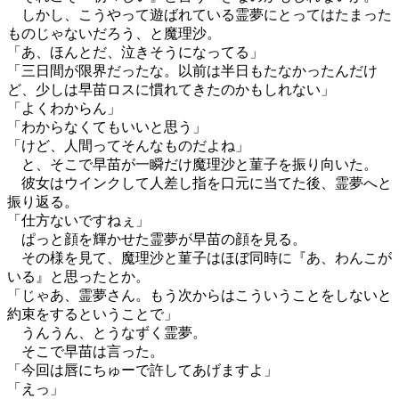
しかし、こうやって遊ばれている霊夢にとってはたまった
ものじゃないだろう、と魔理沙。
「あ、ほんとだ、泣きそうになってる」
「三日間が限界だったな。以前は半日もたなかったんだけ
ど、少しは早苗ロスに慣れてきたのかもしれない」
「よくわからん」
「わからなくてもいいと思う」
「けど、人間ってそんなものだよね」
と、そこで早苗が一瞬だけ魔理沙と菫子を振り向いた。
彼女はウインクして人差し指を口元に当てた後、霊夢へと
振り返る。
「仕方ないですねぇ」
ぱっと顔を輝かせた霊夢が早苗の顔を見る。
その様を見て、魔理沙と菫子はほぼ同時に『あ、わんこが
いる』と思ったとか。
「じゃあ、霊夢さん。もう次からはこういうことをしないと
約束をするということで」
うんうん、とうなずく霊夢。
そこで早苗は言った。
「今回は唇にちゅーで許してあげますよ」
「えっ」