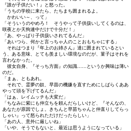
『誰が子供だい！』と怒った。
「うちの学校に来たら、たちまち囲まれるよ。
かわいい～、って」
「そういうのやめろ！ そうやって子供扱いしてくるのは、
咲夜とか天狗連中だけで十分だ！」
「あ、やっぱり子供扱いされてるんだ」
「あいつら、何かと言っちゃ人のことおもちゃにする」
それはつまり『年上のお姉さん』達に囲まれているとい
う、ある意味、とても羨ましい環境なのだが、菫子はそれを
言わなかった。
彼女自身、『そっち方面』の知識……というか興味は薄い
のだ。
「まぁ、ともあれ。
それで、霊夢の奴、早苗の機嫌を直すためにしばらくああ
やって頭を下げてるんだ」
「はぁ、レイムッチも大変だ」
「ちなみに紫にも仲立ちを頼んだらしいけど、『そんなの、
あなたが原因でしょ。きちんと早苗ちゃんと仲直りしてらっ
しゃい』って怒られただけだったらしい」
「あの人、意外に厳しいね」
「いや、そうでもないと、最近は思うようになっている」