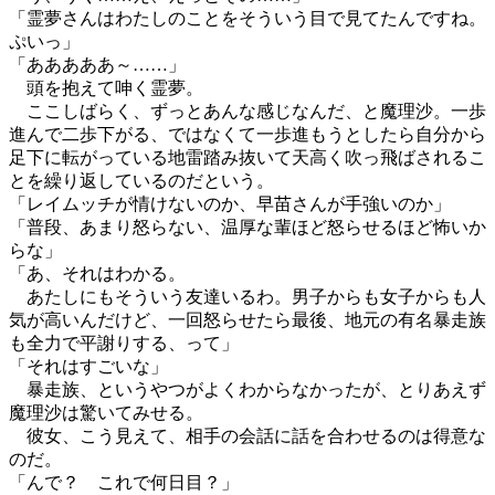
「霊夢さんはわたしのことをそういう目で見てたんですね。
ぷいっ」
「あああああ～……」
頭を抱えて呻く霊夢。
ここしばらく、ずっとあんな感じなんだ、と魔理沙。一歩
進んで二歩下がる、ではなくて一歩進もうとしたら自分から
足下に転がっている地雷踏み抜いて天高く吹っ飛ばされるこ
とを繰り返しているのだという。
「レイムッチが情けないのか、早苗さんが手強いのか」
「普段、あまり怒らない、温厚な輩ほど怒らせるほど怖いか
らな」
「あ、それはわかる。
あたしにもそういう友達いるわ。男子からも女子からも人
気が高いんだけど、一回怒らせたら最後、地元の有名暴走族
も全力で平謝りする、って」
「それはすごいな」
暴走族、というやつがよくわからなかったが、とりあえず
魔理沙は驚いてみせる。
彼女、こう見えて、相手の会話に話を合わせるのは得意な
のだ。
「んで？ これで何日目？」