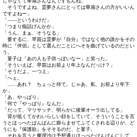
じゃなくて華扇さんなんですもんね。
そうですよね、霊夢さんにとっては華扇さんの方がいいん
ですよねー」
「――というわけだ」
「つまり痴話げんかか」
「うん、まぁ、そうなる」
要するに、早苗は霊夢が『自分』ではなく他の誰かをその
時に『伴侶』として選んだことにへそを曲げているのだとい
う。
菫子は「あの人も子供っぽいなー」と笑った。
「そういえば、早苗はお前より年上なんだっけ？」
「そうだよ。一つ上」
「へぇ。
……あれ？ ちょっと待て。じゃあ、私、お前より年下
か」
「あ、やっぱり」
「何で『やっぱり』なんだ」
「だって、マリサッチ、明らかに後輩オーラ出してる」
背が低くてかわいらしい顔をしていて、そういうことを言
うとほっぺたぱんぱんに膨らませてふてくされる辺りが、ど
うにも『保護欲』をそそるのだ、と菫子。
それを言うと魔理沙は予想通りほっぺたぱんぱんにして