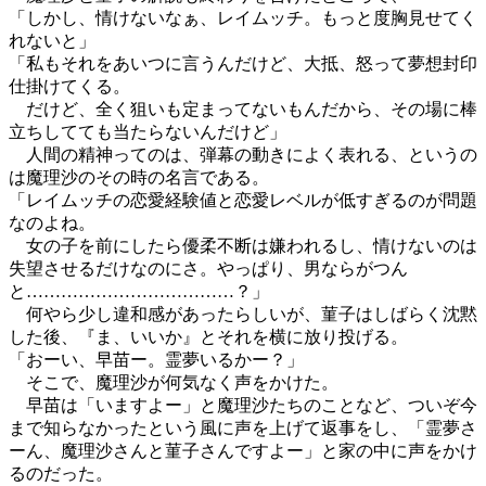
「しかし、情けないなぁ、レイムッチ。もっと度胸見せてく
れないと」
「私もそれをあいつに言うんだけど、大抵、怒って夢想封印
仕掛けてくる。
だけど、全く狙いも定まってないもんだから、その場に棒
立ちしてても当たらないんだけど」
人間の精神ってのは、弾幕の動きによく表れる、というの
は魔理沙のその時の名言である。
「レイムッチの恋愛経験値と恋愛レベルが低すぎるのが問題
なのよね。
女の子を前にしたら優柔不断は嫌われるし、情けないのは
失望させるだけなのにさ。やっぱり、男ならがつん
と………………………………？」
何やら少し違和感があったらしいが、菫子はしばらく沈黙
した後、『ま、いいか』とそれを横に放り投げる。
「おーい、早苗ー。霊夢いるかー？」
そこで、魔理沙が何気なく声をかけた。
早苗は「いますよー」と魔理沙たちのことなど、ついぞ今
まで知らなかったという風に声を上げて返事をし、「霊夢さ
ーん、魔理沙さんと菫子さんですよー」と家の中に声をかけ
るのだった。