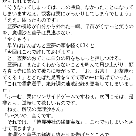
かもしれません」
「そうなってしまっては、この勝負、なかったことになって
しまいますねぇ。観客は実にがっかりしてしまうでしょう」
「ええ。困ったものです」
霊夢の視線が自分から外れた一瞬、早苗がくすっと笑うの
を、魔理沙と菫子は見逃さない。
「全くもう」
早苗はぽんぽんと霊夢の頭を軽く叩くと、
「今回はこれで許してあげます」
と、霊夢のおでこに自分の唇をちゅっと押しつける。
霊夢は、またよくわからないことを叫んで飛び上がり、顔
を真っ赤に染めて後ろに転がって、「お、お茶！ お茶淹れ
てくる！」とどたばた足音を立てて家の中に逃げていった。
「これで霊夢選手、絶好調の連敗記録を更新してしまいまし
た」
「ふーむ、実にワンサイドゲームですねぇ。次回こそは、是
非とも、逆転して欲しいものです。
ねぇ、解説の魔理沙さん」
「いやいや、全くです。
それでは、『博麗神社の縁側実況』、これでおしまいとさ
せて頂きます」
魔理沙と菫子の解説も終わりを告げたところで、