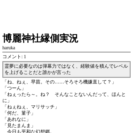
博麗神社縁側実況
haruka
コメント: 1
霊夢に必要なのは弾幕力ではなく、経験値を積んでレベル
を上げることだと誰かが言った
「ね、ねぇ、早苗。その……そろそろ機嫌直して？」
「つーん」
「ねぇったら～。ね？ そんなことないんだって、ほんと
に」
「ねぇねぇ、マリサッチ」
「何だ、菫子」
「あれなに」
「見たまんま」
今日も平和な幻想郷。