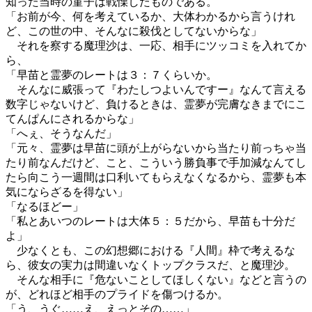
知った当時の菫子は戦慄したものである。
「お前が今、何を考えているか、大体わかるから言うけれ
ど、この世の中、そんなに殺伐としてないからな」
それを察する魔理沙は、一応、相手にツッコミを入れてか
ら、
「早苗と霊夢のレートは３：７くらいか。
そんなに威張って『わたしつよいんですー』なんて言える
数字じゃないけど、負けるときは、霊夢が完膚なきまでにこ
てんぱんにされるからな」
「へぇ、そうなんだ」
「元々、霊夢は早苗に頭が上がらないから当たり前っちゃ当
たり前なんだけど、こと、こういう勝負事で手加減なんてし
たら向こう一週間は口利いてもらえなくなるから、霊夢も本
気にならざるを得ない」
「なるほどー」
「私とあいつのレートは大体５：５だから、早苗も十分だ
よ」
少なくとも、この幻想郷における『人間』枠で考えるな
ら、彼女の実力は間違いなくトップクラスだ、と魔理沙。
そんな相手に『危ないことしてほしくない』などと言うの
が、どれほど相手のプライドを傷つけるか。
「う、うぐ……え、えっとその……」