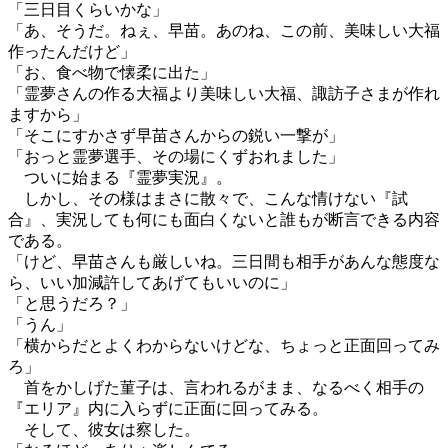
「三日目くらいかな」
「あ、そうだ。ねぇ、早苗。あのね、この前、美味しい大福
作ったんだけど」
「お、食べ物で懐柔に出た」
「霊夢さんの作る大福より美味しい大福、諏訪子さまが作れ
ますから」
「そこにすかさず早苗さんからの鋭い一撃が」
「おっと霊夢選手、その場にくずおれました」
ついに始まる『霊夢実況』。
しかし、その様はまさに散々で、こんな情けない『試
合』、実況しても何にも面白くないと誰もが断言できる内容
である。
「けど、早苗さんも厳しいね。三日間も相手があんな態度な
ら、いい加減許してあげてもいいのに」
「と思うだろ？」
「うん」
「横からだとよくわからないけどな、ちょっと正面回ってみ
ろ」
首をかしげた菫子は、言われるがまま、なるべく相手の
『エリア』内に入らずに正面に回ってみる。
そして、彼女は察した。