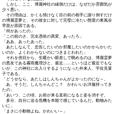
しかし、ここ、博麗神社の縁側だけは、なぜだか雰囲気が
少々悪い。
その理由は、かくも情けなく目の前の相手に謝り倒すだけ
の博麗霊夢と、その彼女に対して完璧に冷たい態度の東風谷
早苗が原因である。
「何があったの」
「この前のさ、完全憑依の異変、あったろ」
「ああ、あったあった。
あたしなんて、忠告したいのか邪魔したいのかからかいた
いのか、よくわからないのにつきまとわれた」
それを傍目から、生暖かい眼差しで眺めるのは、博麗霊夢
の悪友である霧雨魔理沙と、最近……というほど最近でもな
いが、この神社に出入りするようになった外来人、宇佐見菫
子である。
「どうせなら、あたしはしんちゃんがよかったのにな～。
あ、そうだ。しんちゃんどこ？ かわいいお洋服持ってき
たの」
「あいつ、この頃、お前が来る直前になると姿を消すぞ。
多分、自分に迫る危機を本能で感じているんだ。動物みた
いに」
「まさに小動物よね。かわいい～」