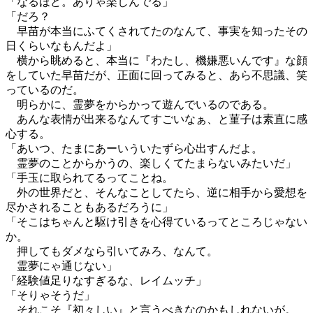
「なるほど。ありゃ楽しんでる」
「だろ？
早苗が本当にふてくされてたのなんて、事実を知ったその
日くらいなもんだよ」
横から眺めると、本当に『わたし、機嫌悪いんです』な顔
をしていた早苗だが、正面に回ってみると、あら不思議、笑
っているのだ。
明らかに、霊夢をからかって遊んでいるのである。
あんな表情が出来るなんてすごいなぁ、と菫子は素直に感
心する。
「あいつ、たまにあーいういたずら心出すんだよ。
霊夢のことからかうの、楽しくてたまらないみたいだ」
「手玉に取られてるってことね。
外の世界だと、そんなことしてたら、逆に相手から愛想を
尽かされることもあるだろうに」
「そこはちゃんと駆け引きを心得ているってところじゃない
か。
押してもダメなら引いてみろ、なんて。
霊夢にゃ通じない」
「経験値足りなすぎるな、レイムッチ」
「そりゃそうだ」
それこそ『初々しい』と言うべきなのかもしれないが。