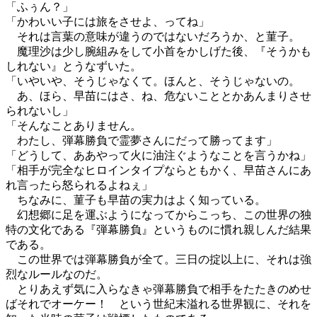
「ふぅん？」
「かわいい子には旅をさせよ、ってね」
それは言葉の意味が違うのではないだろうか、と菫子。
魔理沙は少し腕組みをして小首をかしげた後、『そうかも
しれない』とうなずいた。
「いやいや、そうじゃなくて。ほんと、そうじゃないの。
あ、ほら、早苗にはさ、ね、危ないこととかあんまりさせ
られないし」
「そんなことありません。
わたし、弾幕勝負で霊夢さんにだって勝ってます」
「どうして、ああやって火に油注ぐようなことを言うかね」
「相手が完全なヒロインタイプならともかく、早苗さんにあ
れ言ったら怒られるよねぇ」
ちなみに、菫子も早苗の実力はよく知っている。
幻想郷に足を運ぶようになってからこっち、この世界の独
特の文化である『弾幕勝負』というものに慣れ親しんだ結果
である。
この世界では弾幕勝負が全て。三日の掟以上に、それは強
烈なルールなのだ。
とりあえず気に入らなきゃ弾幕勝負で相手をたたきのめせ
ばそれでオーケー！ という世紀末溢れる世界観に、それを