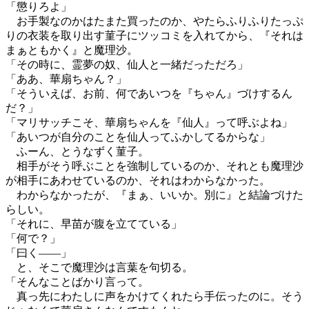
「懲りろよ」
お手製なのかはたまた買ったのか、やたらふりふりたっぷ
りの衣装を取り出す菫子にツッコミを入れてから、『それは
まぁともかく』と魔理沙。
「その時に、霊夢の奴、仙人と一緒だっただろ」
「ああ、華扇ちゃん？」
「そういえば、お前、何であいつを『ちゃん』づけするん
だ？」
「マリサッチこそ、華扇ちゃんを『仙人』って呼ぶよね」
「あいつが自分のことを仙人ってふかしてるからな」
ふーん、とうなずく菫子。
相手がそう呼ぶことを強制しているのか、それとも魔理沙
が相手にあわせているのか、それはわからなかった。
わからなかったが、『まぁ、いいか。別に』と結論づけた
らしい。
「それに、早苗が腹を立てている」
「何で？」
「曰く――」
と、そこで魔理沙は言葉を句切る。
「そんなことばかり言って。
真っ先にわたしに声をかけてくれたら手伝ったのに。そう