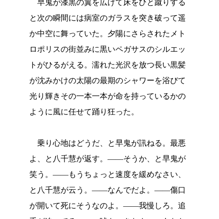
早鬼が漆黒の翼を広げて床をひと蹴りする
と次の瞬間には病室のガラスを突き破って遥
か中空に舞っていた。夕陽にさらされたメト
ロポリスの街並みに黒いペガサスのシルエッ
トがひるがえる。濡れた光沢を放つ長い黒髪
が沈みかけの太陽の最期のシャワーを浴びて
光り輝きその一本一本が命を持っているかの
ように風に任せて踊り狂った。
乗り心地はどうだ、と早鬼が訊ねる。最悪
よ、と八千慧が返す。――そうか、と早鬼が
笑う。――もうちょっと速度を緩めなさい、
と八千慧が云う。――なんでだよ。――傷口
が開いて死にそうなのよ。――我慢しろ。追