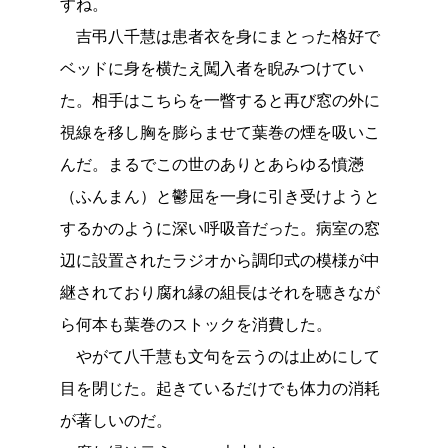
すね。
吉弔八千慧は患者衣を身にまとった格好で
ベッドに身を横たえ闖入者を睨みつけてい
た。相手はこちらを一瞥すると再び窓の外に
視線を移し胸を膨らませて葉巻の煙を吸いこ
んだ。まるでこの世のありとあらゆる憤懣
（ふんまん）と鬱屈を一身に引き受けようと
するかのように深い呼吸音だった。病室の窓
辺に設置されたラジオから調印式の模様が中
継されており腐れ縁の組長はそれを聴きなが
ら何本も葉巻のストックを消費した。
やがて八千慧も文句を云うのは止めにして
目を閉じた。起きているだけでも体力の消耗
が著しいのだ。