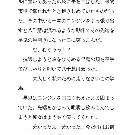
ルに置いてあった紙袋に手を伸ばした。果物
市場で撃たれたとき抱きしめていたものだっ
た。その中から一本のニンジンを引っ張り出
すと八千慧は流れるような動作でその先端を
早鬼の半開きになった口に突っこんだ。
――む、むぐゥっ！？
抗議しようと眉をひそめる早鬼の頬を平手
でぴしゃりと叩いて八千慧は云った。
――大人しく私のために走りなさいこの駄
馬。
早鬼はニンジンを口にくわえたまま固まっ
ていた。先端をかじって咀嚼し飲みこんでし
まうと彼女はようやく笑ってくれた。
……分かったよ。分かった。今だけはお前