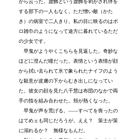
がら云った。虚飾という虚飾を剥がされ伴を
する部下の一人もなく。ただ憎い敵（かた
き）の病室で二人きり。私の目に映るのはボ
ロ雑巾のようになって途方に暮れているただ
の少女です。
早鬼がようやくこちらを見返した。奇妙な
ほどに澄んだ瞳だった。表情という表情が顔
から拭い去られて氷で象られたナイフのよう
な殺意が皮膚の下からむき出しになってい
た。彼女の顔を見た八千慧は布団のなかで両
手の指を組み合わせた。頬が熱くなった。
早鬼が声を荒げる。――すべてを喪ったの
はてめェも同じだろうが。ええ？ 策士が策
に溺れるか？ 無様なもんだ。