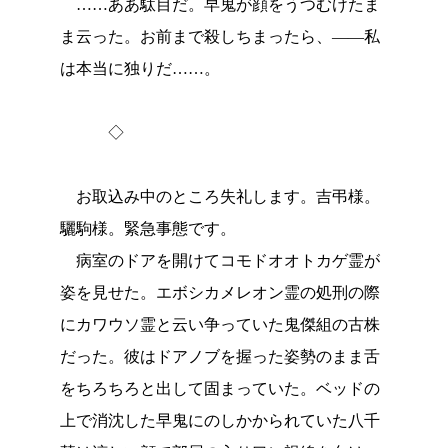
……ああ駄目だ。早鬼が顔をうつむけたま
ま云った。お前まで殺しちまったら、――私
は本当に独りだ……。
◇
お取込み中のところ失礼します。吉弔様。
驪駒様。緊急事態です。
病室のドアを開けてコモドオオトカゲ霊が
姿を見せた。エボシカメレオン霊の処刑の際
にカワウソ霊と云い争っていた鬼傑組の古株
だった。彼はドアノブを握った姿勢のまま舌
をちろちろと出して固まっていた。ベッドの
上で消沈した早鬼にのしかかられていた八千