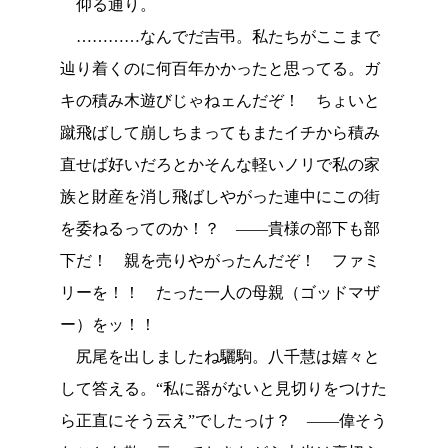
仰る通り。
…………なんでだ吉弔。私たちがここまで
辿り着くのに何百年かかったと思ってる。ガ
キの積み木遊びじゃねェんだぞ！ ちょいと
蹴飛ばして崩しちまってもまたイチから積み
直せば好いだろとかそんな軽いノリで私の家
族と財産を消し飛ばしやがった連中にこの街
を委ねるってのか！？ ――貴様の部下も部
下だ！ 親を売りやがったんだぞ！ ファミ
リーを！！ たった一人の母親（ゴッドマザ
ー）をッ！！
尻尾を出しましたね驪駒。八千慧は嬉々と
して答える。“私に器がないと見切りをつけた
ら正直にそう云え”でしたっけ？ ――偉そう