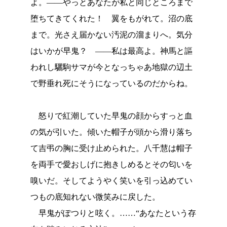
よ。――やっとあなたが私と同じところまで
堕ちてきてくれた！ 翼をもがれて。沼の底
まで。光さえ届かない汚泥の溜まりへ。気分
はいかが早鬼？ ――私は最高よ。神馬と謳
われし驪駒サマが今となっちゃあ地獄の辺土
で野垂れ死にそうになっているのだからね。
怒りで紅潮していた早鬼の顔からすっと血
の気が引いた。傾いた帽子が頭から滑り落ち
て吉弔の胸に受け止められた。八千慧は帽子
を両手で愛おしげに抱きしめるとその匂いを
嗅いだ。そしてようやく笑いを引っ込めてい
つもの底知れない微笑みに戻した。
早鬼がぽつりと呟く。……“あなたという存