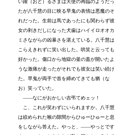
い躍（おど）るさまは天使の再臨のようだっ
たが八千慧の目に映る早鬼の表情は悪魔のそ
れだった。生前は馬であったにも関わらず彼
女の剥きだしになった犬歯はハイイロオオカ
ミさながらの凶暴さを湛えている。八千慧は
こらえきれずに笑い出した。哄笑と云っても
好かった。傷口から地獄の釜の蓋が開いたよ
うな激痛が走ったがそれでも彼女は笑い続け
た。早鬼が両手で首を締めてきても猶（な
お）笑っていた。
――なにがおかしい吉弔てめェッ！
こ、これが笑わずにいられますか。八千慧
は絞められた喉の隙間からひゅーひゅーと息
をしながら答えた。やっと、――やっとです