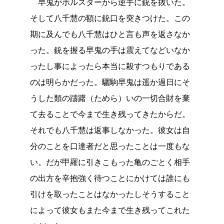
早鬼がホルスターから逆手に銃を抜いた。
そして八千慧の額に銃口を突きつけた。この
期に及んでも八千慧はひと言も声を返さなか
った。銃を握る早鬼の手は震えてなどいなか
ったし事によったら本当に殺すつもりである
のは明らかだった。驪駒早鬼は遥か過日にそ
うした類の躊躇（ためら）いの一切合財を棄
て去ることで今まで生き残ってきたからだ。
それでも八千慧は返事しなかった。彼女は自
分のことを口達者だと思ったことは一度もな
い。だが甲羅に引きこもった亀のごとく相手
の出方を辛抱強く待つことにかけては誰にも
引けを取ったことはなかったしそうすること
によって彼女もまた今まで生き残ってこれた