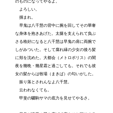
のものになってやるよ。
よろしい。
掴まれ。
早鬼は八千慧の背中に腕を回してその華奢
な身体を抱きあげた。太腿を支えられて負ぶ
さる格好になると八千慧は早鬼の肩に両腕で
しがみついた。そして腐れ縁の少女の後ろ髪
に頬を沈めた。大都会（メトロポリス）の闇
夜を幾晩・幾星霜と過ごしても。それでも彼
女の髪からは牧場（まきば）の匂いがした。
振り落とされんなよ八千慧。
云われなくても。
甲斐の驪駒サマの底力を見せてやるさ。