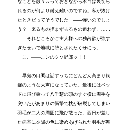
なことを散々云っておきながら本当は裏切ら
れるのが何より耐え難いのですね。私が抜け
たときだってそうでした。――怖いのでしょ
う？ 来るもの拒まず去るもの追わず、……
――それどころかご主人様への独占欲が強す
ぎたせいで地獄に堕とされたくせにっ。
こ、――こンのクソ野郎ッ！！
早鬼の口調は話すうちにどんどん高まり銅
鑼のような大声になっていた。最後にはベッ
ドに飛び乗って八千慧の頭のすぐ横に両手を
突いたがあまりの衝撃で枕が破裂してしまい
羽毛が二人の周囲に飛び散った。西日が差し
た病室に夕陽の色に染めあげられた羽毛が舞