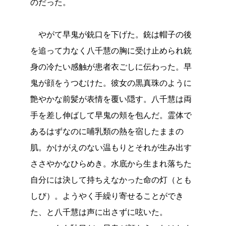
のだった。
やがて早鬼が銃口を下げた。銃は帽子の後
を追って力なく八千慧の胸に受け止められ銃
身の冷たい感触が患者衣ごしに伝わった。早
鬼が顔をうつむけた。彼女の黒真珠のように
艶やかな前髪が表情を覆い隠す。八千慧は両
手を差し伸ばして早鬼の頬を包んだ。霊体で
あるはずなのに哺乳類の熱を宿したままの
肌。かけがえのない温もりとそれが生み出す
ささやかなひらめき。水底から生まれ落ちた
自分には決して持ちえなかった命の灯（とも
しび）。ようやく手繰り寄せることができ
た、と八千慧は声に出さずに呟いた。