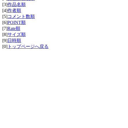
[3]
作品名順
[4]
作者順
[5]
コメント数順
[6]
POINT順
[7]
Rate順
[8]
サイズ順
[9]
日時順
[0]
トップページへ戻る