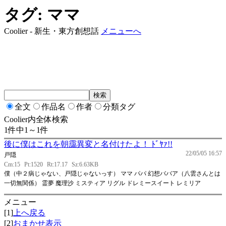
タグ: ママ
Coolier - 新生・東方創想話
メニューへ
全文
作品名
作者
分類タグ
Coolier内全体検索
1件中1～1件
後に僕はこれを朝靄異変と名付けたよ！ ﾄﾞﾔｧ!!
22/05/05 16:57
戸隠
Cm:15
Pt:1520
Rt:17.17
Sz:6.63KB
僕（中２病じゃない、戸隠じゃないっす） ママ パパ 幻想ババア（八雲さんとは
一切無関係） 霊夢 魔理沙 ミスティア リグル ドレミースイート レミリア
メニュー
[1]
上へ戻る
[2]
おまかせ表示