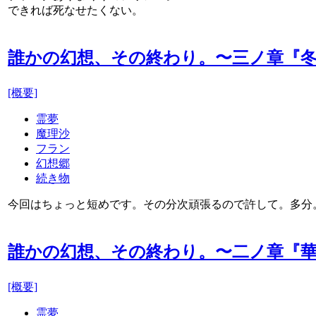
できれば死なせたくない。
誰かの幻想、その終わり。〜三ノ章『
[概要]
霊夢
魔理沙
フラン
幻想郷
続き物
今回はちょっと短めです。その分次頑張るので許して。多分
誰かの幻想、その終わり。〜二ノ章『
[概要]
霊夢