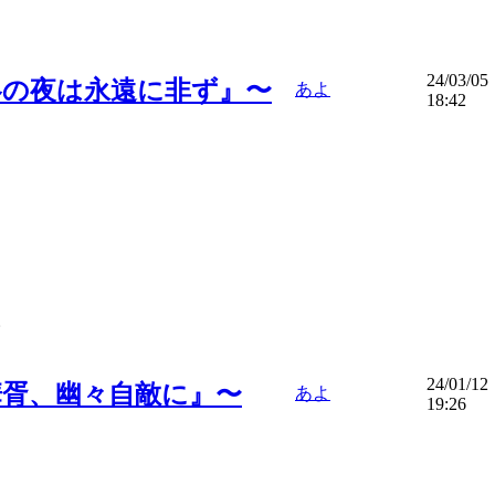
24/03/05
冬の夜は永遠に非ず』〜
あよ
18:42
。
24/01/12
華胥、幽々自敵に』〜
あよ
19:26