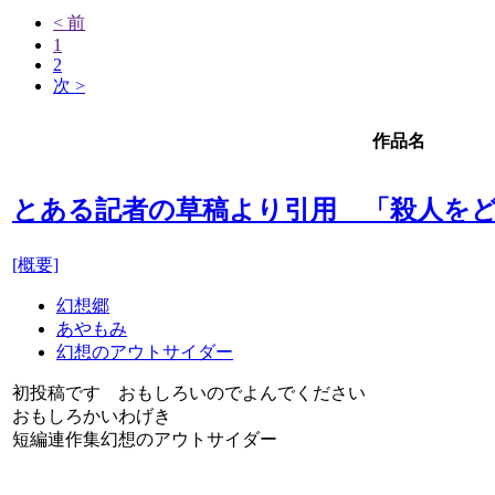
< 前
1
2
次 >
作品名
とある記者の草稿より引用 「殺人をと
[概要]
幻想郷
あやもみ
幻想のアウトサイダー
初投稿です おもしろいのでよんでください
おもしろかいわげき
短編連作集幻想のアウトサイダー