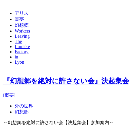
アリス
霊夢
幻想郷
Workers
Leaving
The
Lumière
Factory
in
Lyon
『幻想郷を絶対に許さない会』決起集会
[概要]
外の世界
幻想郷
～幻想郷を絶対に許さない会【決起集会】参加案内～