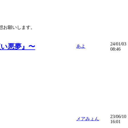
想お願いします。
24/01/03
紅い悪夢』〜
あよ
08:46
23/06/10
メアみょん
16:01