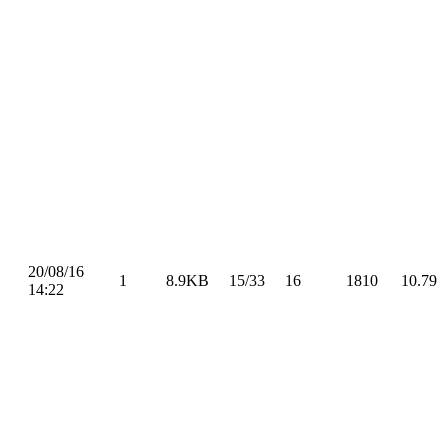
20/08/16
1
8.9KB
15/33
16
1810
10.79
14:22