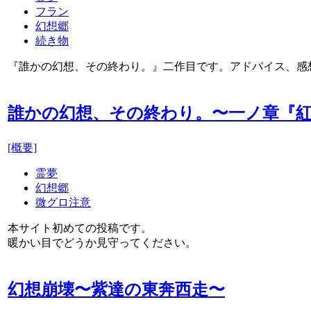
フラン
幻想郷
続き物
『誰かの幻想、その終わり。』二作目です。アドバイス、感
誰かの幻想、その終わり。〜一ノ章『
[概要]
霊夢
幻想郷
微グロ注意
本サイト初めての投稿です。
暖かい目でどうか見守ってください。
幻想崩壊〜紫達の東奔西走〜