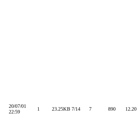
20/07/01
1
23.25KB
7/14
7
890
12.20
22:59