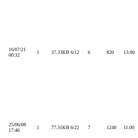
16/07/21
1
37.33KB
6/12
6
820
13.00
00:32
25/06/08
1
77.31KB
6/22
7
1240
11.00
17:46