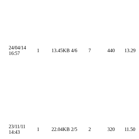
24/04/14
1
13.45KB
4/6
7
440
13.29
16:57
23/11/11
1
22.04KB
2/5
2
320
11.50
14:43