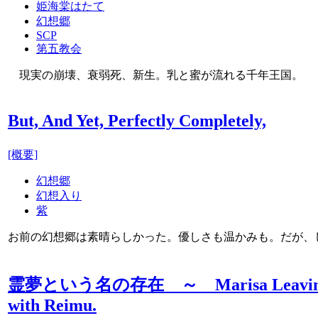
姫海棠はたて
幻想郷
SCP
第五教会
現実の崩壊、衰弱死、新生。乳と蜜が流れる千年王国。
But, And Yet, Perfectly Completely,
[概要]
幻想郷
幻想入り
紫
お前の幻想郷は素晴らしかった。優しさも温かみも。だが、
霊夢という名の存在 ～ Marisa Leaving the
with Reimu.