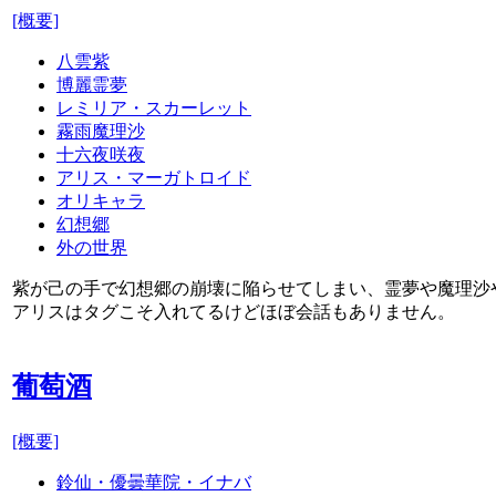
[概要]
八雲紫
博麗霊夢
レミリア・スカーレット
霧雨魔理沙
十六夜咲夜
アリス・マーガトロイド
オリキャラ
幻想郷
外の世界
紫が己の手で幻想郷の崩壊に陥らせてしまい、霊夢や魔理沙
アリスはタグこそ入れてるけどほぼ会話もありません。
葡萄酒
[概要]
鈴仙・優曇華院・イナバ