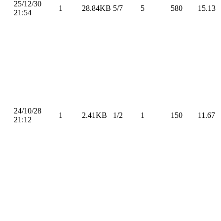
25/12/30
1
28.84KB
5/7
5
580
15.13
21:54
24/10/28
1
2.41KB
1/2
1
150
11.67
21:12