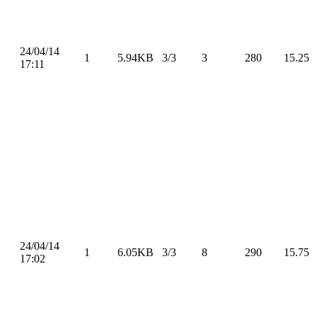
24/04/14
1
5.94KB
3/3
3
280
15.25
17:11
24/04/14
1
6.05KB
3/3
8
290
15.75
17:02