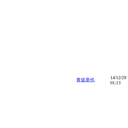
14/12/29
青坂章也
01:13