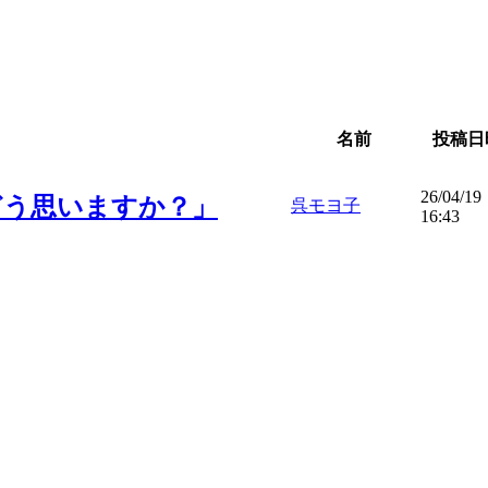
名前
投稿日
26/04/19
゙う思いますか？」
呉モヨ子
16:43