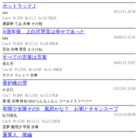
ホットラック.1
16/12/11 20:36
neo
Cm:4
Pt:550
Rt:11.5
Sz:16.78KB
優曇華 てゐ 永琳 その他
X億年後、上白沢慧音は幸せであった
16/06/13 22:41
kiki
Cm:4
Pt:920
Rt:11.12
Sz:36.69KB
百合 永琳 慧音 えりけね
すべての言葉は言葉
16/01/11 23:07
長久手
Cm:16
Pt:2510
Rt:14.08
Sz:31.49KB
サグメ ドレミー 永琳
香炉峰の雪
15/12/01 23:39
がま口
Cm:7
Pt:880
Rt:12.93
Sz:13.37KB
紫 藍 永琳 鈴仙 ゆからんもふもふ コールドスリーパー
有閑少女隊その9 風邪かな？ お粥とチキンスープ
15/11/14 08:09
紅川寅丸
Cm:8
Pt:1220
Rt:13.11
Sz:25.55KB
霊夢 魔理沙 早苗 永琳
蓬莱人 後編