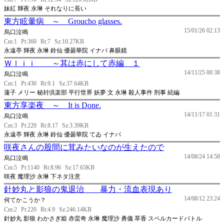
妹紅 輝夜 永琳 それなりに長い
東方眩暈病 ～ Groucho glasses.
15/01/26 02:13
烏口泣鳴
Cm:1
Pt:360
Rt:7
Sz:10.27KB
永遠亭 輝夜 永琳 鈴仙 優曇華院 イナバ 鼻眼鏡
Ｗｌｉｉ ～其は赤にして赤編 １
14/11/25 00:38
烏口泣鳴
Cm:1
Pt:430
Rt:9.1
Sz:37.64KB
蓮子 メリー 秘封倶楽部 平行世界 妖夢 文 永琳 殺人事件 刑事 続編
東方享楽夜 ～ It is Done.
14/11/17 01:31
烏口泣鳴
Cm:3
Pt:220
Rt:8.17
Sz:3.39KB
永遠亭 輝夜 永琳 鈴仙 優曇華院 てゐ イナバ
咲夜さんの股間に茸みたいなのが生えたので
14/08/24 14:58
烏口泣鳴
Cm:5
Pt:1140
Rt:8.96
Sz:17.65KB
咲夜 魔理沙 永琳 下ネタ注意
針妙丸と影狼の鬼退治 暴力・流血表現あり
14/08/12 23:24
何てかこうか？
Cm:2
Pt:220
Rt:4.9
Sz:246.14KB
針妙丸 影狼 わかさぎ姫 赤蛮奇 永琳 魔理沙 勇儀 萃香 スペルカードバトル