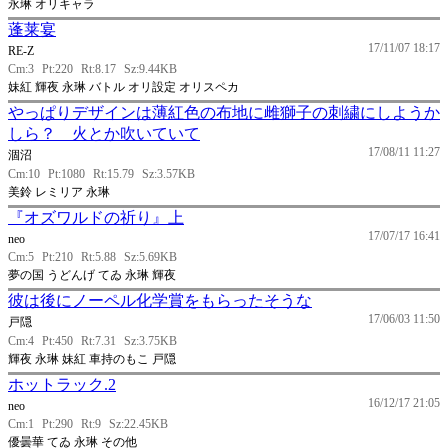
永琳 オリキャラ
蓬莱宴
17/11/07 18:17
RE-Z
Cm:3
Pt:220
Rt:8.17
Sz:9.44KB
妹紅 輝夜 永琳 バトル オリ設定 オリスペカ
やっぱりデザインは薄紅色の布地に雌獅子の刺繍にしようか
しら？ 火とか吹いていて
17/08/11 11:27
涸沼
Cm:10
Pt:1080
Rt:15.79
Sz:3.57KB
美鈴 レミリア 永琳
『オズワルドの祈り』上
17/07/17 16:41
neo
Cm:5
Pt:210
Rt:5.88
Sz:5.69KB
夢の国 うどんげ てゐ 永琳 輝夜
彼は後にノーペル化学賞をもらったそうな
17/06/03 11:50
戸隠
Cm:4
Pt:450
Rt:7.31
Sz:3.75KB
輝夜 永琳 妹紅 車持のもこ 戸隠
ホットラック.2
16/12/17 21:05
neo
Cm:1
Pt:290
Rt:9
Sz:22.45KB
優曇華 てゐ 永琳 その他