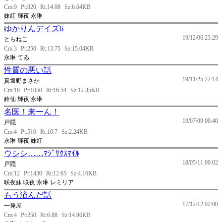
Cm:9
Pt:820
Rt:14.08
Sz:6.64KB
妹紅 輝夜 永琳
ゆかりんデイズ6
19/12/06 23:29
とらねこ
Cm:3
Pt:250
Rt:13.75
Sz:15.04KB
永琳 てゐ
性質の悪い話
19/11/25 22:14
真坂野まさか
Cm:10
Pt:1050
Rt:16.54
Sz:12.35KB
鈴仙 輝夜 永琳
名医！来ーん！
19/07/09 00:40
戸隠
Cm:4
Pt:510
Rt:10.7
Sz:2.24KB
永琳 輝夜 妹紅
ウシシ……ﾏｼﾞｻｸｽﾏｲﾙ
18/05/11 00:02
戸隠
Cm:12
Pt:1430
Rt:12.65
Sz:4.16KB
咲夜妹 咲夜 永琳 レミリア
もう済んだ話
17/12/12 02:00
一発屋
Cm:4
Pt:250
Rt:6.88
Sz:14.96KB