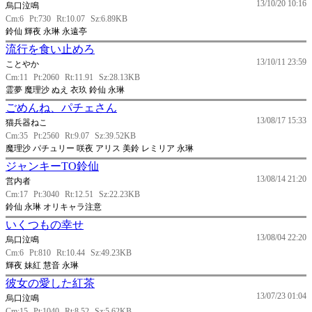
13/10/20 10:16
烏口泣鳴
Cm:6
Pt:730
Rt:10.07
Sz:6.89KB
鈴仙 輝夜 永琳 永遠亭
流行を食い止めろ
13/10/11 23:59
ことやか
Cm:11
Pt:2060
Rt:11.91
Sz:28.13KB
霊夢 魔理沙 ぬえ 衣玖 鈴仙 永琳
ごめんね、パチェさん
13/08/17 15:33
猫兵器ねこ
Cm:35
Pt:2560
Rt:9.07
Sz:39.52KB
魔理沙 パチュリー 咲夜 アリス 美鈴 レミリア 永琳
ジャンキーTO鈴仙
13/08/14 21:20
営内者
Cm:17
Pt:3040
Rt:12.51
Sz:22.23KB
鈴仙 永琳 オリキャラ注意
いくつもの幸せ
13/08/04 22:20
烏口泣鳴
Cm:6
Pt:810
Rt:10.44
Sz:49.23KB
輝夜 妹紅 慧音 永琳
彼女の愛した紅茶
13/07/23 01:04
烏口泣鳴
Cm:15
Pt:1040
Rt:8.52
Sz:5.62KB