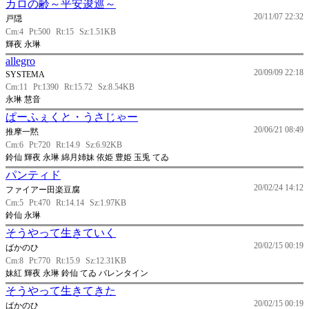
カロの齢～平安逡巡～
20/11/07 22:32
戸隠
Cm:4
Pt:500
Rt:15
Sz:1.51KB
輝夜 永琳
allegro
20/09/09 22:18
SYSTEMA
Cm:11
Pt:1390
Rt:15.72
Sz:8.54KB
永琳 慧音
ぱーふぇくと・うさじゃー
20/06/21 08:49
推摩一黙
Cm:6
Pt:720
Rt:14.9
Sz:6.92KB
鈴仙 輝夜 永琳 綿月姉妹 依姫 豊姫 玉兎 てゐ
パンティド
20/02/24 14:12
ファイアー田楽豆腐
Cm:5
Pt:470
Rt:14.14
Sz:1.97KB
鈴仙 永琳
そうやって生きていく
20/02/15 00:19
ばかのひ
Cm:8
Pt:770
Rt:15.9
Sz:12.31KB
妹紅 輝夜 永琳 鈴仙 てゐ バレンタイン
そうやって生きてきた
20/02/15 00:19
ばかのひ