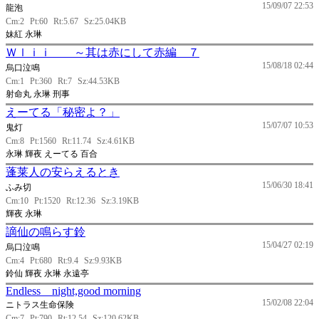
15/09/07 22:53
龍泡
Cm:2
Pt:60
Rt:5.67
Sz:25.04KB
妹紅 永琳
Ｗｌｉｉ ～其は赤にして赤編 ７
15/08/18 02:44
烏口泣鳴
Cm:1
Pt:360
Rt:7
Sz:44.53KB
射命丸 永琳 刑事
えーてる「秘密よ？」
15/07/07 10:53
鬼灯
Cm:8
Pt:1560
Rt:11.74
Sz:4.61KB
永琳 輝夜 えーてる 百合
蓬莱人の安らえるとき
15/06/30 18:41
ふみ切
Cm:10
Pt:1520
Rt:12.36
Sz:3.19KB
輝夜 永琳
謫仙の鳴らす鈴
15/04/27 02:19
烏口泣鳴
Cm:4
Pt:680
Rt:9.4
Sz:9.93KB
鈴仙 輝夜 永琳 永遠亭
Endless night,good morning
15/02/08 22:04
ニトラス生命保険
Cm:7
Pt:790
Rt:12.54
Sz:120.62KB