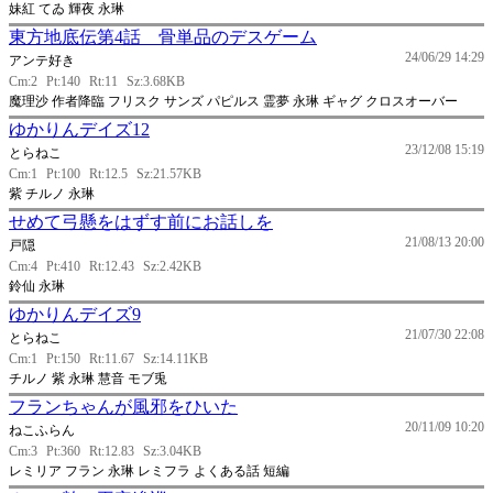
妹紅 てゐ 輝夜 永琳
東方地底伝第4話 骨単品のデスゲーム
24/06/29 14:29
アンテ好き
Cm:2
Pt:140
Rt:11
Sz:3.68KB
魔理沙 作者降臨 フリスク サンズ パピルス 霊夢 永琳 ギャグ クロスオーバー
ゆかりんデイズ12
23/12/08 15:19
とらねこ
Cm:1
Pt:100
Rt:12.5
Sz:21.57KB
紫 チルノ 永琳
せめて弓懸をはずす前にお話しを
21/08/13 20:00
戸隠
Cm:4
Pt:410
Rt:12.43
Sz:2.42KB
鈴仙 永琳
ゆかりんデイズ9
21/07/30 22:08
とらねこ
Cm:1
Pt:150
Rt:11.67
Sz:14.11KB
チルノ 紫 永琳 慧音 モブ兎
フランちゃんが風邪をひいた
20/11/09 10:20
ねこふらん
Cm:3
Pt:360
Rt:12.83
Sz:3.04KB
レミリア フラン 永琳 レミフラ よくある話 短編