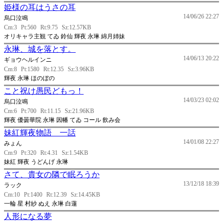
姫様の耳はうさの耳
14/06/26 22:27
烏口泣鳴
Cm:3
Pt:560
Rt:9.75
Sz:12.57KB
オリキャラ主観 てゐ 鈴仙 輝夜 永琳 綿月姉妹
永琳、城を落とす。
14/06/13 20:22
ギョウヘルインニ
Cm:8
Pt:1580
Rt:12.35
Sz:3.96KB
輝夜 永琳 ほのぼの
こと祝け愚民どもっ！
14/03/23 02:02
烏口泣鳴
Cm:6
Pt:700
Rt:11.15
Sz:21.96KB
輝夜 優曇華院 永琳 因幡 てゐ コール 飲み会
妹紅輝夜物語 一話
14/01/08 22:27
みょん
Cm:9
Pt:320
Rt:4.31
Sz:1.54KB
妹紅 輝夜 うどんげ 永琳
さて、貴女の隣で眠ろうか
13/12/18 18:39
ラック
Cm:10
Pt:1400
Rt:12.39
Sz:14.45KB
一輪 星 村紗 ぬえ 永琳 白蓮
人形になる夢