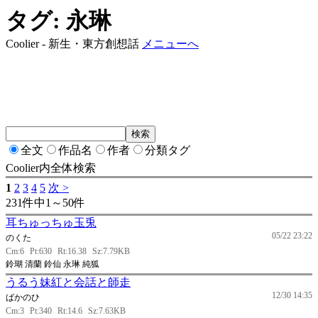
タグ: 永琳
Coolier - 新生・東方創想話
メニューへ
全文
作品名
作者
分類タグ
Coolier内全体検索
1
2
3
4
5
次 >
231件中1～50件
耳ちゅっちゅ玉兎
05/22 23:22
のくた
Cm:6
Pt:630
Rt:16.38
Sz:7.79KB
鈴瑚 清蘭 鈴仙 永琳 純狐
うるう妹紅と会話と師走
12/30 14:35
ばかのひ
Cm:3
Pt:340
Rt:14.6
Sz:7.63KB