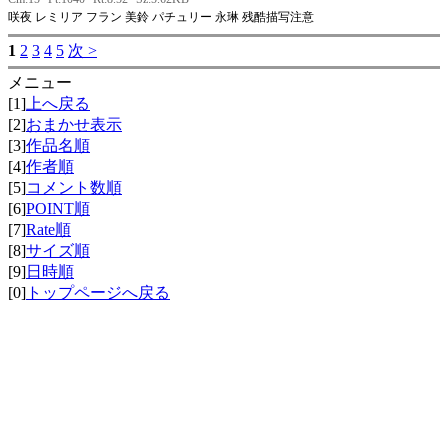
咲夜 レミリア フラン 美鈴 パチュリー 永琳 残酷描写注意
1
2
3
4
5
次 >
メニュー
[1]
上へ戻る
[2]
おまかせ表示
[3]
作品名順
[4]
作者順
[5]
コメント数順
[6]
POINT順
[7]
Rate順
[8]
サイズ順
[9]
日時順
[0]
トップページへ戻る