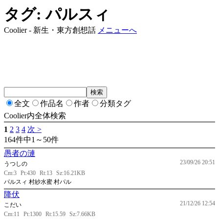
タグ: パルスィ
Coolier - 新生・東方創想話
メニューへ
全文
作品名
作者
分類タグ
Coolier内全体検索
1
2
3
4
次 >
164件中1～50件
愚者の漣
23/09/26 20:51
うつしの
Cm:3
Pt:430
Rt:13
Sz:16.21KB
パルスィ 村紗水蜜 村パル
降伏
21/12/26 12:54
こだい
Cm:11
Pt:1300
Rt:15.59
Sz:7.66KB