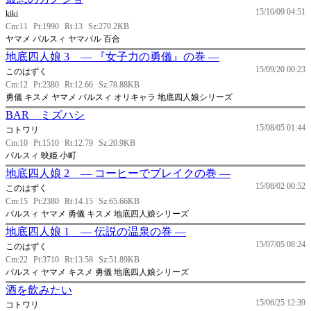
15/10/09 04:51
kiki
Cm:11
Pt:1990
Rt:13
Sz:270.2KB
ヤマメ パルスィ ヤマパル 百合
地底四人娘 3 ― 『女子力の勇儀』の巻 ―
15/09/20 00:23
このはずく
Cm:12
Pt:2380
Rt:12.66
Sz:78.88KB
勇儀 キスメ ヤマメ パルスィ オリキャラ 地底四人娘シリーズ
BAR ミズハシ
15/08/05 01:44
コトワリ
Cm:10
Pt:1510
Rt:12.79
Sz:20.9KB
パルスィ 映姫 小町
地底四人娘 2 ― コーヒーでブレイクの巻 ―
15/08/02 00:52
このはずく
Cm:15
Pt:2380
Rt:14.15
Sz:65.66KB
パルスィ ヤマメ 勇儀 キスメ 地底四人娘シリーズ
地底四人娘 1 ― 伝説の温泉の巻 ―
15/07/05 08:24
このはずく
Cm:22
Pt:3710
Rt:13.58
Sz:51.89KB
パルスィ ヤマメ キスメ 勇儀 地底四人娘シリーズ
酒を飲みたい
15/06/25 12:39
コトワリ