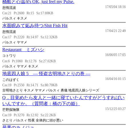
桶船と心温/it's OK, just feel my Pulse.
17/05/04 18:16
怠惰流波
Cm:21
Pt:2600
Rt:15
Sz:17.69KB
パルスィ キスメ
水面睨みて妬み待つ/Shit Fish Hit
17/04/21 22:49
怠惰流波
Cm:17
Pt:2220
Rt:14.97
Sz:12.32KB
パルスィ ヤマメ
Restaurant ミズハシ
16/06/05 17:05
コトワリ
Cm:6
Pt:1060
Rt:12.76
Sz:27.02KB
パルスィ ヤマメ キスメ
地底四人娘 5 ― 怪盗古明地さとりの巻 ―
16/04/16 01:15
このはずく
Cm:19
Pt:2550
Rt:14.71
Sz:80.79KB
古明地さとり キスメ ヤマメ パルスィ 勇儀 地底四人娘シリーズ
Q．目覚めたら友人と一緒に寝ていたんですがどうすればい
いんですか。（質問者：橋の下の姫）
15/12/25 03:27
芒野探険隊
Cm:19
Pt:3270
Rt:12.92
Sz:22.2KB
さとり パルスィ 性夜 全体的に頭が悪い
最悪のカノジョ