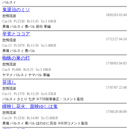
パルスィ
鬼退治のミソ
18/02/03 03:49
怠惰流波
Cm:18
Pt:2530
Rt:13.45
Sz:3.16KB
勇儀 パルスィ 勇パル 節分 掌編
辛党とココア
17/12/27 04:10
怠惰流波
Cm:13
Pt:1670
Rt:13.56
Sz:5.48KB
勇儀 パルスィ 勇パル
蜘蛛の巣の灯
17/09/03 04:05
怠惰流波
Cm:9
Pt:900
Rt:9.25
Sz:3.18KB
ヤマメ パルスィ ヤマパル 掌編
笹流し
17/07/07 22:48
怠惰流波
Cm:11
Pt:1570
Rt:13.29
Sz:6.35KB
パルスィ さとり 七夕 ※7/10加筆修正・コメント返信
瞳映し花火、面映ゆしは鬼
17/06/28 00:09
怠惰流波
Cm:24
Pt:3250
Rt:14.89
Sz:15.86KB
勇儀 パルスィ 勇パル ほのかに百合 ※6/30コメント返信