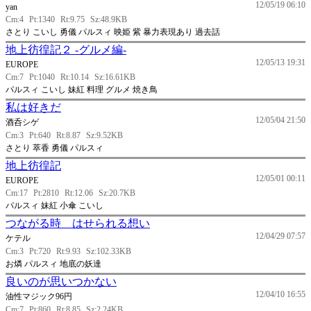
12/05/19 06:10
yan
Cm:4
Pt:1340
Rt:9.75
Sz:48.9KB
さとり こいし 勇儀 パルスィ 映姫 紫 暴力表現あり 過去話
地上彷徨記２ -グルメ編-
12/05/13 19:31
EUROPE
Cm:7
Pt:1040
Rt:10.14
Sz:16.61KB
パルスィ こいし 妹紅 料理 グルメ 焼き鳥
私は好きだ
12/05/04 21:50
酒呑シゲ
Cm:3
Pt:640
Rt:8.87
Sz:9.52KB
さとり 萃香 勇儀 パルスィ
地上彷徨記
12/05/01 00:11
EUROPE
Cm:17
Pt:2810
Rt:12.06
Sz:20.7KB
パルスィ 妹紅 小傘 こいし
つながる時 はせられる想い
12/04/29 07:57
ケテル
Cm:3
Pt:720
Rt:9.93
Sz:102.33KB
お燐 パルスィ 地底の妖達
良いのが思いつかない
12/04/10 16:55
油性マジック96円
Cm:7
Pt:860
Rt:8.85
Sz:2.24KB