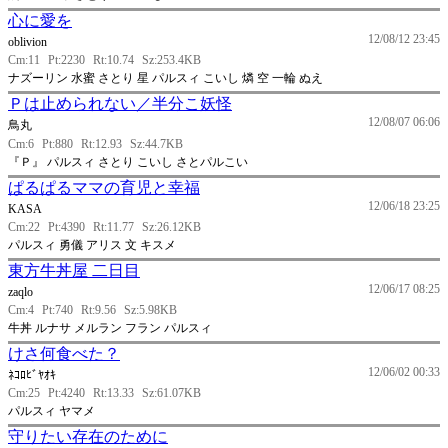
心に愛を
12/08/12 23:45
oblivion
Cm:11
Pt:2230
Rt:10.74
Sz:253.4KB
ナズーリン 水蜜 さとり 星 パルスィ こいし 燐 空 一輪 ぬえ
Ｐは止められない／半分こ妖怪
12/08/07 06:06
鳥丸
Cm:6
Pt:880
Rt:12.93
Sz:44.7KB
『Ｐ』 パルスィ さとり こいし さとパルこい
ぱるぱるママの育児と幸福
12/06/18 23:25
KASA
Cm:22
Pt:4390
Rt:11.77
Sz:26.12KB
パルスィ 勇儀 アリス 文 キスメ
東方牛丼屋 二日目
12/06/17 08:25
zaqlo
Cm:4
Pt:740
Rt:9.56
Sz:5.98KB
牛丼 ルナサ メルラン フラン パルスィ
けさ何食べた？
12/06/02 00:33
ﾈｺﾛﾋﾞﾔｵｷ
Cm:25
Pt:4240
Rt:13.33
Sz:61.07KB
パルスィ ヤマメ
守りたい存在のために