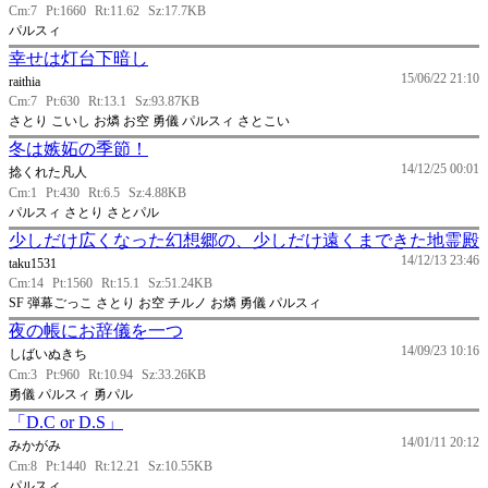
Cm:7
Pt:1660
Rt:11.62
Sz:17.7KB
パルスィ
幸せは灯台下暗し
15/06/22 21:10
raithia
Cm:7
Pt:630
Rt:13.1
Sz:93.87KB
さとり こいし お燐 お空 勇儀 パルスィ さとこい
冬は嫉妬の季節！
14/12/25 00:01
捻くれた凡人
Cm:1
Pt:430
Rt:6.5
Sz:4.88KB
パルスィ さとり さとパル
少しだけ広くなった幻想郷の、少しだけ遠くまできた地霊殿
14/12/13 23:46
taku1531
Cm:14
Pt:1560
Rt:15.1
Sz:51.24KB
SF 弾幕ごっこ さとり お空 チルノ お燐 勇儀 パルスィ
夜の帳にお辞儀を一つ
14/09/23 10:16
しばいぬきち
Cm:3
Pt:960
Rt:10.94
Sz:33.26KB
勇儀 パルスィ 勇パル
「D.C or D.S」
14/01/11 20:12
みかがみ
Cm:8
Pt:1440
Rt:12.21
Sz:10.55KB
パルスィ