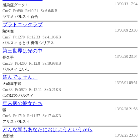
13/09/13 17:34
感染症ダーク！
Cm:7
Pt:690
Rt:10.21
Sz:6.64KB
ヤマメ パルスィ 百合
プラトニックラブ
13/08/09 23:03
駿河傑
Cm:7
Pt:1270
Rt:12.33
Sz:41.03KB
パルスィ さとり 勇儀 シリアス
第三世界は光の中
13/05/20 23:04
長久手
Cm:23
Pt:4200
Rt:12.8
Sz:19.98KB
パルスィ こいし
妬んでません。
13/05/01 09:51
大崎屋平蔵
Cm:33
Pt:5970
Rt:12.11
Sz:5.21KB
ほのぼの パルスィ
年末病の彼女たち
13/02/28 21:56
狐
Cm:8
Pt:1710
Rt:11.57
Sz:17.44KB
アリス パルスィ
どんな朝もあなたにおはようというから
13/02/25 23:58
鹿野華