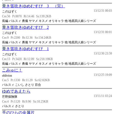
青き笛吹きゆめむすび 3 （完）
13/12/31 00:03
このはずく
Cm:56
Pt:8870
Rt:14.46
Sz:139.2KB
長編 パルスィ 勇儀 ヤマメ キスメ オリキャラ 他 地底四人娘シリーズ
青き笛吹きゆめむすび 2
13/12/31 00:01
このはずく
Cm:9
Pt:2200
Rt:12.36
Sz:134.24KB
長編 パルスィ 勇儀 ヤマメ キスメ オリキャラ 他 地底四人娘シリーズ
青き笛吹きゆめむすび 1
13/12/30 23:59
このはずく
Cm:13
Pt:3420
Rt:12.09
Sz:218.19KB
長編 パルスィ 勇儀 ヤマメ キスメ オリキャラ 他 地底四人娘シリーズ
こみゅに！
13/12/25 19:09
oblivion
Cm:5
Pt:1330
Rt:11.29
Sz:62.82KB
パルスィ こいし さとり 百合
ゆめであえたら
13/11/11 03:24
芒野探険隊
Cm:4
Pt:1120
Rt:9.96
Sz:10.25KB
パルスィ さとり
手のひらの金属片