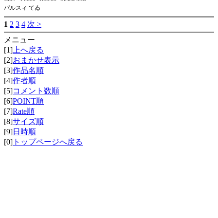
パルスィ てゐ
1
2
3
4
次 >
メニュー
[1]
上へ戻る
[2]
おまかせ表示
[3]
作品名順
[4]
作者順
[5]
コメント数順
[6]
POINT順
[7]
Rate順
[8]
サイズ順
[9]
日時順
[0]
トップページへ戻る