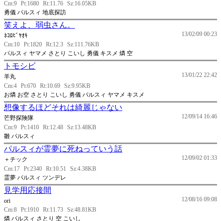
Cm:9
Pt:1680
Rt:11.76
Sz:16.05KB
勇儀 パルスィ 地底探訪
笑えよ、弱虫さん。
13/02/09 00:23
ﾈｺﾛﾋﾞﾔｵｷ
Cm:10
Pt:1820
Rt:12.3
Sz:111.76KB
パルスィ ヤマメ さとり こいし 勇儀 キスメ 燐 空
トモシビ
13/01/22 22:42
羊丸
Cm:4
Pt:670
Rt:10.69
Sz:9.95KB
お燐 お空 さとり こいし 勇儀 パルスィ ヤマメ キスメ
想像するほどそれは綺麗じゃない
12/09/14 16:46
芒野探険隊
Cm:9
Pt:1410
Rt:12.48
Sz:13.48KB
雛 パルスィ
パルスィが霊夢に死ねっていう話
12/09/02 01:33
＋チック
Cm:17
Pt:2340
Rt:10.51
Sz:4.38KB
霊夢 パルスィ ツンデレ
見学用応接間
12/08/16 09:08
ori
Cm:8
Pt:1910
Rt:11.73
Sz:48.81KB
燐 パルスィ さとり 空 こいし