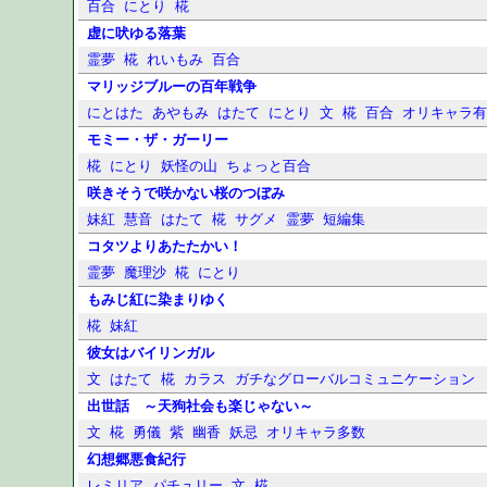
百合
にとり
椛
虚に吠ゆる落葉
霊夢
椛
れいもみ
百合
マリッジブルーの百年戦争
にとはた
あやもみ
はたて
にとり
文
椛
百合
オリキャラ
モミー・ザ・ガーリー
椛
にとり
妖怪の山
ちょっと百合
咲きそうで咲かない桜のつぼみ
妹紅
慧音
はたて
椛
サグメ
霊夢
短編集
コタツよりあたたかい！
霊夢
魔理沙
椛
にとり
もみじ紅に染まりゆく
椛
妹紅
彼女はバイリンガル
文
はたて
椛
カラス
ガチなグローバルコミュニケーション
出世話 ～天狗社会も楽じゃない～
文
椛
勇儀
紫
幽香
妖忌
オリキャラ多数
幻想郷悪食紀行
レミリア
パチュリー
文
椛