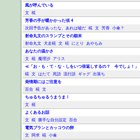
風が呼んでいる
文
椛
芳香の手が暖かかった頃 4
次回予告があったな、あれは嘘だ
椛
文
芳香
小傘？
射命丸文のスランプとその顛末
射命丸文
犬走椛
文
椛
にとり
あやもみ
あなたの温かさ
文
椛
魔理沙
アリス
≪「お・も・て・な・しをいつ倍返しするの？ 今でしょ！」
椛
文
はたて
死語
流行語
ギャグ
出落ち
発情期にはご注意を
百合
椛
文
ちゅるちゅるうまうま！
文
椛
よくあるお話
文
椛
勝手な自分設定
百合
電気ブランとカッコウの卵
文
阿求
椛
小傘