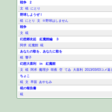
戦争 2
文
椛
にとり
野球しようぜ！
椛
にとり
文
※野球はしません
戦争
文
椛
幻想郷友起 紅魔館編 ３
阿求
紅魔館
椛
あなたの歌を、あなたに歌を
椛
響子
幻想大喜利 in 紅魔館
文
椛
阿求
魔理沙
咲夜
空
てゐ
大喜利
2013/03/03コメ返
ちょこ
椛
文
早苗
あやもみ
椛の報告書
椛