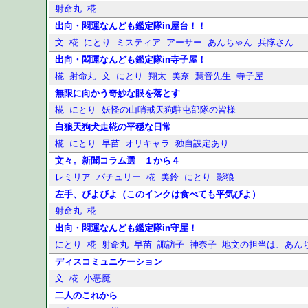
射命丸
椛
出向・悶運なんども鑑定隊in屋台！！
文
椛
にとり
ミスティア
アーサー
あんちゃん
兵隊さん
出向・悶運なんども鑑定隊in寺子屋！
椛
射命丸
文
にとり
翔太
美奈
慧音先生
寺子屋
無限に向かう奇妙な眼を落とす
椛
にとり
妖怪の山哨戒天狗駐屯部隊の皆様
白狼天狗犬走椛の平穏な日常
椛
にとり
早苗
オリキャラ
独自設定あり
文々。新聞コラム選 １から４
レミリア
パチュリー
椛
美鈴
にとり
影狼
左手、ぴよぴよ（このインクは食べても平気ぴよ）
射命丸
椛
出向・悶運なんども鑑定隊in守屋！
にとり
椛
射命丸
早苗
諏訪子
神奈子
地文の担当は、あん
ディスコミュニケーション
文
椛
小悪魔
二人のこれから