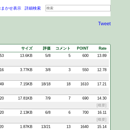
おまかせ表示
詳細検索
Tweet
サイズ
評価
コメント
POINT
Rate
:53
13.6KB
5/8
5
600
13.89
:16
3.77KB
3/8
3
550
12.78
:49
7.15KB
18/18
18
1610
17.21
:20
17.81KB
7/9
7
690
14.30
[概要]
:20
2.13KB
6/8
6
700
16.11
[概要]
:20
1.87KB
13/21
13
1640
15.14