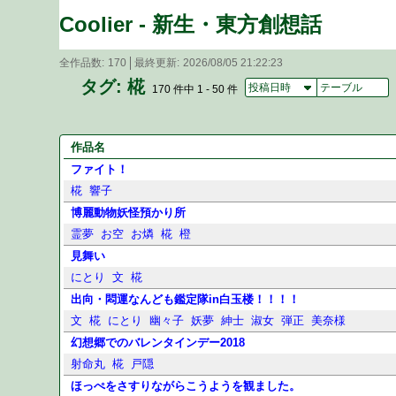
Coolier - 新生・東方創想話
全作品数
170
最終更新
2026/08/05 21:22:23
タグ: 椛
投稿日時
テーブル
170 件中 1 - 50 件
作品名
ファイト！
椛
響子
博麗動物妖怪預かり所
霊夢
お空
お燐
椛
橙
見舞い
にとり
文
椛
出向・悶運なんども鑑定隊in白玉楼！！！！
文
椛
にとり
幽々子
妖夢
紳士
淑女
弾正
美奈様
幻想郷でのバレンタインデー2018
射命丸
椛
戸隠
ほっぺをさすりながらこうようを観ました。