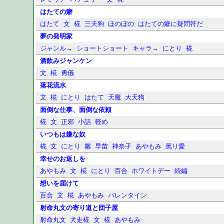
はたての癖
はたて
文
椛
三天狗
ほのぼの
はたての癖に疑問符だ
夢の発明家
ジャンル→
ショートショート
キャラ→
にとり
椛
酒飲みジャンケン
文
椛
勇儀
落花流水
文
椛
にとり
はたて
天魔
大天狗
面倒な仕事、面倒な依頼
椛
文
正邪
小話
軽め
いつもは嫌な奴
椛
文
にとり
雛
早苗
神奈子
あやもみ
罵り愛
幸せのお返しを
あやもみ
文
椛
にとり
百合
ホワイトデー
続編
想いを届けて
百合
文
椛
あやもみ
バレンタイン
射命丸文の寄り道と団子屋
射命丸文
犬走椛
文
椛
あやもみ