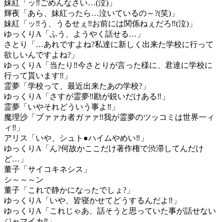
妹紅「ッ‼ごめんなさい…(泣)」
輝夜「あら、妹紅ったら…泣いているの～?(笑)」
妹紅「ッ‼う、うるせぇ‼お前には関係ねぇだろ‼(泣)」
ゆっくりA「ふう、ようやく話せる…」
さとり「…あれですよね?私達に新しく出来た学校に行って
欲しいんですよね?」
ゆっくりA「当たり‼今さとりが言った様に、君達に学校に
行って貰います‼」
霊夢「学校って、最近出来たあの学校?」
ゆっくりA「さすが霊夢‼勘が鋭いだけある‼」
霊夢「いやそれどういう事よ‼」
魔理沙「ブァァカ者ガァァ‼我が霊夢のツッコミは世界一ィ
ィ‼」
アリス「いや、シュト●ハイムやめい‼」
ゆっくりA「ん?何故かここだけ著作権で渋滞してんだけ
ど…」
董子「サイコキネシス」
シ～～～ン
董子「これで静かになったでしょ?」
ゆっくりA「いや、皆寝かせてどうするんだよ‼」
ゆっくりA「これじゃあ、話そうと思っていた事が話せない
ジャマイカ‼」