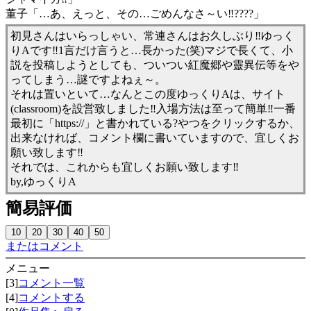
董子「…あ、えっと、その…ごめんなさ～い‼????」
初見さんはいらっしゃい、常連さんはお久しぶり‼ゆっく
りAです‼1言だけ言うと…長かった(笑)マジで長くて、小
説を投稿しようとしても、ついつい紅魔郷や靈異伝等をや
ってしまう…謎ですよねぇ～。
それは置いといて…なんとこの度ゆっくりAは、サイト
(classroom)を設営致しました‼入場方法は至って簡単‼一番
最初に「https://」と書かれている?やつをクリックするか、
出来なければ、コメント欄に書いていますので、宜しくお
願い致します‼
それでは、これからも宜しくお願い致します‼
by,ゆっくりA
簡易評価
またはコメント
メニュー
[3]
コメント一覧
[4]
コメントする