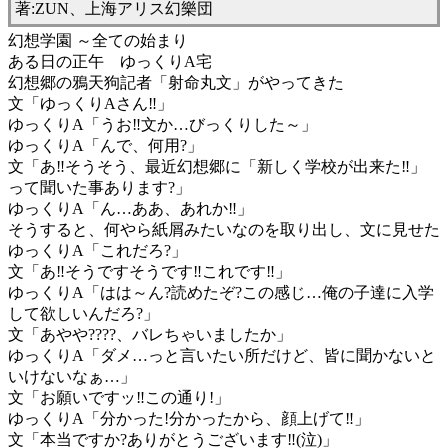
著:ZUN、上海アリス幻樂団
幻想学園 ～全ての始まり
ある日の正午 ゆっくりA宅
幻想郷の鴉天狗記者「射命丸文」がやってきた
文「ゆっくりAさん‼」
ゆっくりA「うお‼文か…びっくりした～」
ゆっくりA「んで、何用?」
文「あ‼そうそう、最近幻想郷に「新しく学校が出来た‼」
って聞いた事あります?」
ゆっくりA「ん…ああ、あれか‼」
そうすると、何やら紙屑みたいなのを取り出し、文に見せた
ゆっくりA「これだろ?」
文「あ‼そうですそうです‼これです‼」
ゆっくりA「はは～ん?読めたぞ?この感じ…俺の子達に入学
して欲しいんだろ?」
文「あやや????、バレちゃいましたか」
ゆっくりA「ダメ…っと言いたい所だけど、皆に聞かないと
いけないなぁ…」
文「お願いですッ‼この通り!」
ゆっくりA「分かった!分かったから、顔上げて‼」
文「本当ですか?ありがとうございます‼(泣)」