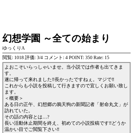
幻想学園 ～全ての始まり
ゆっくりA
閲覧: 1018 評価: 3/4 コメント: 4 POINT: 350 Rate: 15
よおこそいらっしゃいませ。当小説では作者も出てきま
す。
遂に帰って来れました‼長かったですねぇ。マジで‼
これからも小説を投稿して行きますので宜しくお願い致し
ます。
＜概要＞
ある日の正午、幻想郷の鴉天狗の新聞記者「射命丸文」が
訪れていた。
その話の内容とは…?
長い活動休止期間を終え、初めての小説投稿です‼どうか
温かい目でご閲覧下さい‼