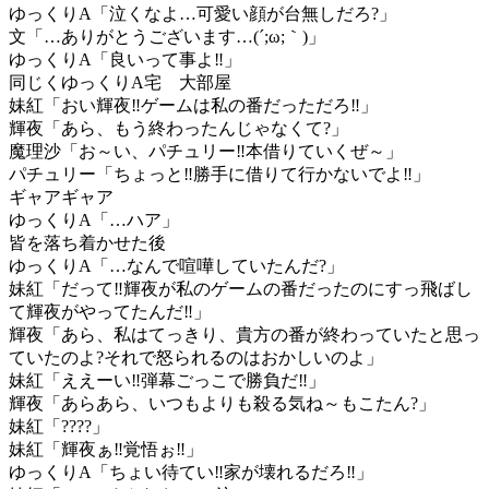
ゆっくりA「泣くなよ…可愛い顔が台無しだろ?」
文「…ありがとうございます…(´;ω;｀)」
ゆっくりA「良いって事よ‼」
同じくゆっくりA宅 大部屋
妹紅「おい輝夜‼ゲームは私の番だっただろ‼」
輝夜「あら、もう終わったんじゃなくて?」
魔理沙「お～い、パチュリー‼本借りていくぜ～」
パチュリー「ちょっと‼勝手に借りて行かないでよ‼」
ギャアギャア
ゆっくりA「…ハア」
皆を落ち着かせた後
ゆっくりA「…なんで喧嘩していたんだ?」
妹紅「だって‼輝夜が私のゲームの番だったのにすっ飛ばし
て輝夜がやってたんだ‼」
輝夜「あら、私はてっきり、貴方の番が終わっていたと思っ
ていたのよ?それで怒られるのはおかしいのよ」
妹紅「ええーい‼弾幕ごっこで勝負だ‼」
輝夜「あらあら、いつもよりも殺る気ね～もこたん?」
妹紅「????」
妹紅「輝夜ぁ‼覚悟ぉ‼」
ゆっくりA「ちょい待てい‼家が壊れるだろ‼」