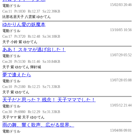
15/02/03 20:46
電動ドリル
Cm:11
Pt:1830
Rt:12.37
Sz:22.39KB
比那名居天子 八雲紫 ゆかてん
ゆかりん愛の妖魔本
13/10/05 10:56
電動ドリル
Cm:17
Pt:3720
Rt:12.48
Sz:34.18KB
天子 小鈴 紫 ゆかてん
ああ！ スキマが逃げ出した！
13/07/29 05:52
電動ドリル
Cm:20
Pt:5130
Rt:11.46
Sz:10.84KB
天子 紫 ゆかてん 輝針城
夢で逢えたら
13/07/28 05:08
電動ドリル
Cm:10
Pt:2180
Rt:12.25
Sz:71.33KB
天子 紫 ゆかてん
天子だと思った？ 残念！ 天子ママでした！
13/05/12 21:44
電動ドリル
Cm:30
Pt:6980
Rt:12.29
Sz:31.33KB
天子ママ 紫 天子 ゆかてん
雨の舞、響く歌声、広がる世界。
13/04/06 09:01
電動ドリル