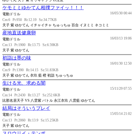
ゆかてん 天子 紫 オリキャラ グロ注意
ケモミミゆかてん相撲ファイッ！！！
16/05/30 00:44
電動ドリル
Cm:6
Pt:950
Rt:12.19
Sz:34.77KB
天子 紫 ゆかてん イチャイチャ ちゅっちゅ 百合 イヌミミ ネコミミ
産地直送健康卵
16/03/13 19:06
電動ドリル
Cm:13
Pt:1900
Rt:13.75
Sz:6.59KB
天子 紫 ゆかてん
初詣は墨の味
16/01/30 12:50
電動ドリル
Cm:9
Pt:1390
Rt:14.15
Sz:51.83KB
天子 紫 ゆかてん 衣玖 藍 橙 初詣 ちゅっちゅ
生ける光、求める闇
15/11/29 07:55
電動ドリル
Cm:14
Pt:2430
Rt:13.27
Sz:252.6KB
比那名居天子 VS 八雲紫 バトル 永江衣玖 八雲藍 ゆかてん
結局はそういうプレイ
15/05/14 21:02
電動ドリル
Cm:13
Pt:2060
Rt:13.9
Sz:15.25KB
天子 紫 ゆかてん
スロウリイ・テンポ