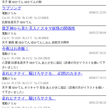
天子 紫 ゆかてん ゆかてんの秋
ラブソング
18/08/21 22:03
電動ドリル
Cm:16
Pt:2230
Rt:12.89
Sz:22.84KB
比那名居天子 ゆかてん
貧乏神から見た天人とスキマ妖怪の関係性
18/05/25 00:04
電動ドリル
Cm:11
Pt:1620
Rt:13.71
Sz:38.94KB
天子 紫苑 紫 ゆかてん ゆかてんしおん 緋想天10周年
今夜はお赤飯！
18/05/07 20:22
電動ドリル
Cm:11
Pt:1500
Rt:14.52
Sz:104.29KB
八雲紫 比那名居天子 ゆかてん あとがきに追記（読者の方がイラストを描いて下
さいました）
走れヒナナイ、駆けろヤクモ。 -幻想のカタチ-
18/04/17 19:13
電動ドリル
Cm:14
Pt:1720
Rt:15.17
Sz:172.6KB
天子 紫 ゆかてん オリキャラ 百合 あとがきに追記（読者の方がイラストを描い
て下さいました）
走れヒナナイ、駆けろヤクモ。
18/01/25 06:10
電動ドリル