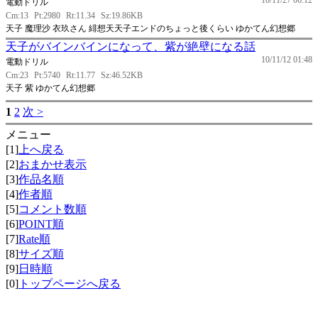
10/11/27 06:12
電動ドリル
Cm:13
Pt:2980
Rt:11.34
Sz:19.86KB
天子 魔理沙 衣玖さん 緋想天天子エンドのちょっと後くらい ゆかてん幻想郷
天子がバインバインになって、紫が絶壁になる話
10/11/12 01:48
電動ドリル
Cm:23
Pt:5740
Rt:11.77
Sz:46.52KB
天子 紫 ゆかてん幻想郷
1
2
次 >
メニュー
[1]
上へ戻る
[2]
おまかせ表示
[3]
作品名順
[4]
作者順
[5]
コメント数順
[6]
POINT順
[7]
Rate順
[8]
サイズ順
[9]
日時順
[0]
トップページへ戻る