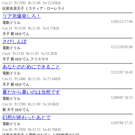
Cm:12
Pt:2590
Rt:11.89
Sz:15.63KB
比那名居天子 ミスティア・ローレライ
リア充爆発しろ！
13/02/13 17:06
電動ドリル
Cm:14
Pt:3130
Rt:11.91
Sz:6.71KB
天子 紫 ゆかてん
さびしんぼ
12/12/30 01:06
電動ドリル
Cm:8
Pt:2130
Rt:11.65
Sz:33.2KB
天子 紫 ゆかてん クリスマス
あなたのためにできること
12/12/07 16:43
電動ドリル
Cm:12
Pt:2480
Rt:11.65
Sz:71.64KB
天子 紫 ゆかてん
夏だから暑いのは当然です
12/09/07 18:15
電動ドリル
Cm:16
Pt:3780
Rt:11.89
Sz:18.6KB
紫 天子 ゆかてん
幻想が終わったあとで
12/07/06 17:25
電動ドリル
Cm:36
Pt:7920
Rt:12.13
Sz:42.56KB