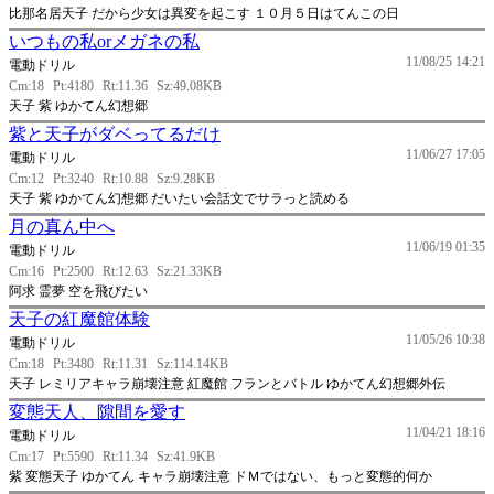
比那名居天子 だから少女は異変を起こす １０月５日はてんこの日
いつもの私orメガネの私
11/08/25 14:21
電動ドリル
Cm:18
Pt:4180
Rt:11.36
Sz:49.08KB
天子 紫 ゆかてん幻想郷
紫と天子がダベってるだけ
11/06/27 17:05
電動ドリル
Cm:12
Pt:3240
Rt:10.88
Sz:9.28KB
天子 紫 ゆかてん幻想郷 だいたい会話文でサラっと読める
月の真ん中へ
11/06/19 01:35
電動ドリル
Cm:16
Pt:2500
Rt:12.63
Sz:21.33KB
阿求 霊夢 空を飛びたい
天子の紅魔館体験
11/05/26 10:38
電動ドリル
Cm:18
Pt:3480
Rt:11.31
Sz:114.14KB
天子 レミリアキャラ崩壊注意 紅魔館 フランとバトル ゆかてん幻想郷外伝
変態天人、隙間を愛す
11/04/21 18:16
電動ドリル
Cm:17
Pt:5590
Rt:11.34
Sz:41.9KB
紫 変態天子 ゆかてん キャラ崩壊注意 ドＭではない、もっと変態的何か