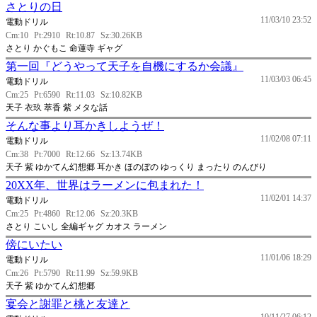
さとりの日
11/03/10 23:52
電動ドリル
Cm:10
Pt:2910
Rt:10.87
Sz:30.26KB
さとり かぐもこ 命蓮寺 ギャグ
第一回『どうやって天子を自機にするか会議』
11/03/03 06:45
電動ドリル
Cm:25
Pt:6590
Rt:11.03
Sz:10.82KB
天子 衣玖 萃香 紫 メタな話
そんな事より耳かきしようぜ！
11/02/08 07:11
電動ドリル
Cm:38
Pt:7000
Rt:12.66
Sz:13.74KB
天子 紫 ゆかてん幻想郷 耳かき ほのぼの ゆっくり まったり のんびり
20XX年、世界はラーメンに包まれた！
11/02/01 14:37
電動ドリル
Cm:25
Pt:4860
Rt:12.06
Sz:20.3KB
さとり こいし 全編ギャグ カオス ラーメン
傍にいたい
11/01/06 18:29
電動ドリル
Cm:26
Pt:5790
Rt:11.99
Sz:59.9KB
天子 紫 ゆかてん幻想郷
宴会と謝罪と桃と友達と