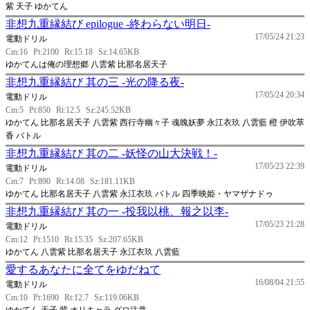
紫 天子 ゆかてん
非想九重縁結び epilogue -終わらない明日-
17/05/24 21:23
電動ドリル
Cm:16
Pt:2100
Rt:15.18
Sz:14.65KB
ゆかてんは俺の理想郷 八雲紫 比那名居天子
非想九重縁結び 其の三 -光の降る夜-
17/05/24 20:34
電動ドリル
Cm:5
Pt:850
Rt:12.5
Sz:245.52KB
ゆかてん 比那名居天子 八雲紫 西行寺幽々子 魂魄妖夢 永江衣玖 八雲藍 橙 伊吹萃
香 バトル
非想九重縁結び 其の二 -妖怪の山大決戦！-
17/05/23 22:39
電動ドリル
Cm:7
Pt:890
Rt:14.08
Sz:181.11KB
ゆかてん 比那名居天子 八雲紫 永江衣玖 バトル 四季映姫・ヤマザナドゥ
非想九重縁結び 其の一 -投我以桃、報之以李-
17/05/23 21:28
電動ドリル
Cm:12
Pt:1510
Rt:15.35
Sz:207.65KB
ゆかてん 八雲紫 比那名居天子 永江衣玖 八雲藍
愛するあなたに全てをゆだねて
16/08/04 21:55
電動ドリル
Cm:10
Pt:1690
Rt:12.7
Sz:119.06KB