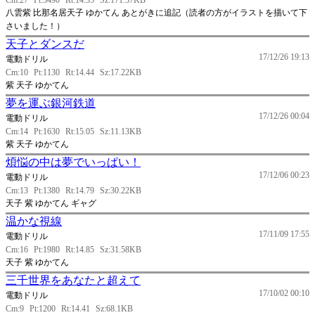
Cm:27
Pt:3490
Rt:14.35
Sz:171.37KB
八雲紫 比那名居天子 ゆかてん あとがきに追記（読者の方がイラストを描いて下
さいました！）
天子とダンスだ
17/12/26 19:13
電動ドリル
Cm:10
Pt:1130
Rt:14.44
Sz:17.22KB
紫 天子 ゆかてん
夢を運ぶ銀河鉄道
17/12/26 00:04
電動ドリル
Cm:14
Pt:1630
Rt:15.05
Sz:11.13KB
紫 天子 ゆかてん
煩悩の中は夢でいっぱい！
17/12/06 00:23
電動ドリル
Cm:13
Pt:1380
Rt:14.79
Sz:30.22KB
天子 紫 ゆかてん ギャグ
温かな視線
17/11/09 17:55
電動ドリル
Cm:16
Pt:1980
Rt:14.85
Sz:31.58KB
天子 紫 ゆかてん
三千世界をあなたと超えて
17/10/02 00:10
電動ドリル
Cm:9
Pt:1200
Rt:14.41
Sz:68.1KB