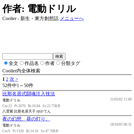
作者: 電動ドリル
Coolier - 新生・東方創想話
メニューへ
全文
作品名
作者
分類タグ
Coolier内全体検索
1
2
次 >
52件中1～50件
比那名居式闘魂注入技法
21/05/02 11:00
電動ドリル
Cm:23
Pt:2670
Rt:16.84
Sz:22.75KB
八雲紫 比那名居天子 ゆかてん
夜の幻想、昼の灯り。
18/10/05 06:31
電動ドリル
Cm:9
Pt:1320
Rt:14.16
Sz:47.76KB