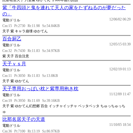
比那名居天子 八雲紫 ゆかてん １000年後のお話
紫「牛四頭と鬼を連れて天人の家をたずねるのが夢だった
の」
12/06/02 06:29
電動ドリル
Cm:15
Pt:2730
Rt:11.98
Sz:54.84KB
天子 紫 キャラ崩壊 ゆかてん
百合厨乙
12/05/15 03:39
電動ドリル
Cm:32
Pt:7430
Rt:11.83
Sz:34.97KB
紫 天子 百合注意
天子ｖｓ月
12/02/19 01:13
電動ドリル
Cm:11
Pt:3050
Rt:11.83
Sz:13.8KB
天子 紫 ゆかてん
天子専用おっぱい枕と紫専用抱き枕
11/12/09 11:47
電動ドリル
Cm:19
Pt:3950
Rt:11.69
Sz:39.16KB
天子 紫 ゆかてん幻想郷 百合 イッチャイッチャ ベッタベッタ ちゅっちゅっち
ゅ
比那名居天子の天道
11/10/05 18:54
電動ドリル
Cm:36
Pt:7100
Rt:13.19
Sz:86.97KB