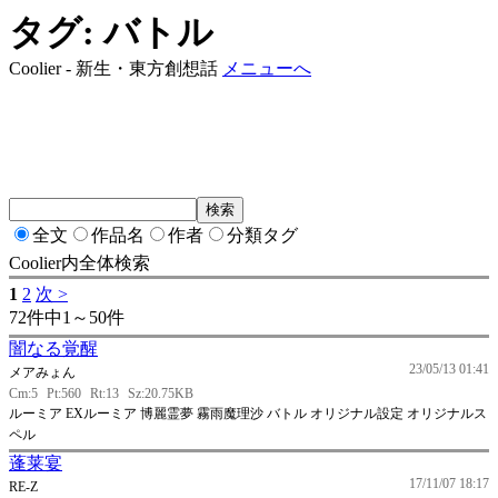
タグ: バトル
Coolier - 新生・東方創想話
メニューへ
全文
作品名
作者
分類タグ
Coolier内全体検索
1
2
次 >
72件中1～50件
闇なる覚醒
23/05/13 01:41
メアみょん
Cm:5
Pt:560
Rt:13
Sz:20.75KB
ルーミア EXルーミア 博麗霊夢 霧雨魔理沙 バトル オリジナル設定 オリジナルス
ペル
蓬莱宴
17/11/07 18:17
RE-Z