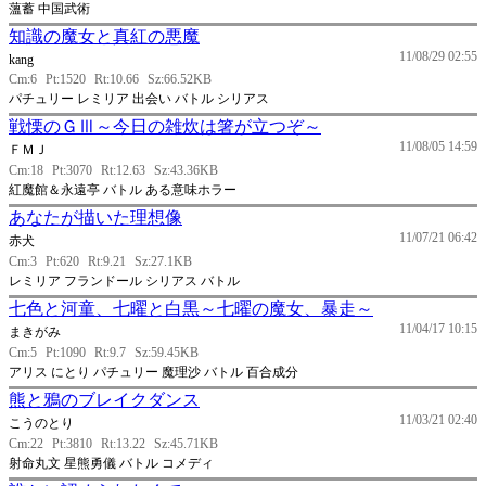
薀蓄 中国武術
知識の魔女と真紅の悪魔
11/08/29 02:55
kang
Cm:6
Pt:1520
Rt:10.66
Sz:66.52KB
パチュリー レミリア 出会い バトル シリアス
戦慄のＧⅢ～今日の雑炊は箸が立つぞ～
11/08/05 14:59
ＦＭＪ
Cm:18
Pt:3070
Rt:12.63
Sz:43.36KB
紅魔館＆永遠亭 バトル ある意味ホラー
あなたが描いた理想像
11/07/21 06:42
赤犬
Cm:3
Pt:620
Rt:9.21
Sz:27.1KB
レミリア フランドール シリアス バトル
七色と河童、七曜と白黒～七曜の魔女、暴走～
11/04/17 10:15
まきがみ
Cm:5
Pt:1090
Rt:9.7
Sz:59.45KB
アリス にとり パチュリー 魔理沙 バトル 百合成分
熊と鴉のブレイクダンス
11/03/21 02:40
こうのとり
Cm:22
Pt:3810
Rt:13.22
Sz:45.71KB
射命丸文 星熊勇儀 バトル コメディ