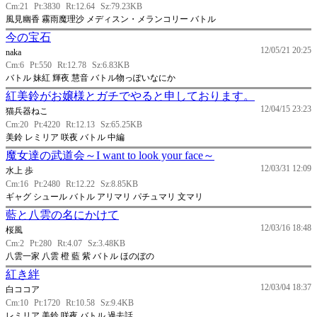
Cm:21
Pt:3830
Rt:12.64
Sz:79.23KB
風見幽香 霧雨魔理沙 メディスン・メランコリー バトル
今の宝石
12/05/21 20:25
naka
Cm:6
Pt:550
Rt:12.78
Sz:6.83KB
バトル 妹紅 輝夜 慧音 バトル物っぽいなにか
紅美鈴がお嬢様とガチでやると申しております。
12/04/15 23:23
猫兵器ねこ
Cm:20
Pt:4220
Rt:12.13
Sz:65.25KB
美鈴 レミリア 咲夜 バトル 中編
魔女達の武道会～I want to look your face～
12/03/31 12:09
水上 歩
Cm:16
Pt:2480
Rt:12.22
Sz:8.85KB
ギャグ シュール バトル アリマリ パチュマリ 文マリ
藍と八雲の名にかけて
12/03/16 18:48
桜風
Cm:2
Pt:280
Rt:4.07
Sz:3.48KB
八雲一家 八雲 橙 藍 紫 バトル ほのぼの
紅き絆
12/03/04 18:37
白ココア
Cm:10
Pt:1720
Rt:10.58
Sz:9.4KB
レミリア 美鈴 咲夜 バトル 過去話