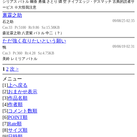
シリアス バトル 幽香 勇儀 さとり 燐 空 ナイフエッジ・デスマッチ 古典的読者サ
ービス ※大怪我注意
裏霖之助
09/08/25 02:35
石之助
Cm:33
Pt:5100
Rt:9.86
Sz:15.58KB
森近霖之助 八雲紫 バトル 中二（？）
ただ強く在りたいという願い
09/06/19 02:31
鴨
Cm:3
Pt:360
Rt:4.28
Sz:4.75KB
美鈴 レミリア バトル
1
2
次 >
メニュー
[1]
上へ戻る
[2]
おまかせ表示
[3]
作品名順
[4]
作者順
[5]
コメント数順
[6]
POINT順
[7]
Rate順
[8]
サイズ順
[9]
日時順