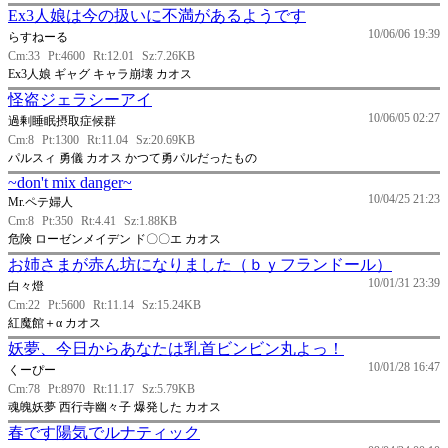
Ex3人娘は今の扱いに不満があるようです
10/06/06 19:39
らすねーる
Cm:33
Pt:4600
Rt:12.01
Sz:7.26KB
Ex3人娘 ギャグ キャラ崩壊 カオス
怪盗ジェラシーアイ
10/06/05 02:27
過剰睡眠摂取症候群
Cm:8
Pt:1300
Rt:11.04
Sz:20.69KB
パルスィ 勇儀 カオス かつて勇パルだったもの
~don't mix danger~
10/04/25 21:23
Mr.ペテ婦人
Cm:8
Pt:350
Rt:4.41
Sz:1.88KB
危険 ローゼンメイデン ド〇〇エ カオス
お姉さまが赤ん坊になりました（ｂｙフランドール）
10/01/31 23:39
白々燈
Cm:22
Pt:5600
Rt:11.14
Sz:15.24KB
紅魔館＋α カオス
妖夢、今日からあなたは乳首ビンビン丸よっ！
10/01/28 16:47
くーぴー
Cm:78
Pt:8970
Rt:11.17
Sz:5.79KB
魂魄妖夢 西行寺幽々子 爆発した カオス
春です陽気でルナティック