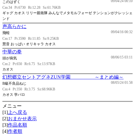
09/04/24 00:10
このはずく
Cm:34
Pt:6730
Rt:12.28
Sz:61.76KB
ギャグ カオス リリー親衛隊 みんなでメタモルフォーゼ テンションがクレッシェ
ンド
声高らかに
09/04/16 00:32
飛蝗
Cm:17
Pt:3590
Rt:11.85
Sz:9.25KB
慧音 おっぱい オリキャラ カオス
中華の拳
08/06/15 03:11
頭が病気
Cm:2
Pt:650
Rt:6.75
Sz:13.97KB
カオス
幻想郷立セントアグネZUN学園 ～まとめ編～
08/05/24 01:58
B級不良品ねじ
Cm:4
Pt:350
Rt:3.75
Sz:68.96KB
カオス 学パロ
メニュー
[1]
上へ戻る
[2]
おまかせ表示
[3]
作品名順
[4]
作者順