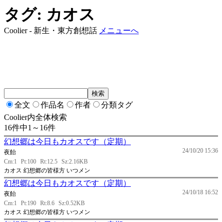
タグ: カオス
Coolier - 新生・東方創想話
メニューへ
全文
作品名
作者
分類タグ
Coolier内全体検索
16件中1～16件
幻想郷は今日もカオスです（定期）
24/10/20 15:36
夜飴
Cm:1
Pt:100
Rt:12.5
Sz:2.16KB
カオス 幻想郷の皆様方 いつメン
幻想郷は今日もカオスです（定期）
24/10/18 16:52
夜飴
Cm:1
Pt:190
Rt:8.6
Sz:0.52KB
カオス 幻想郷の皆様方 いつメン