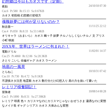
幻想郷は今日もカオスです（定期）
24/10/18 07:30
夜飴
Cm:6
Pt:580
Rt:15.13
Sz:0.67KB
カオス 初投稿 幻想郷の皆様方
魂魄妖夢には何が足りないのか？
11/11/25 22:12
秋吉善一
Cm:4
Pt:850
Rt:8.33
Sz:53.14KB
オリキャラ（おまいら） カオス 幽々子 妖夢 チルノらしくないチルノ 文 アリス
小町 映姫
20XX年、世界はラーメンに包まれた！
11/02/01 14:37
電動ドリル
Cm:25
Pt:4860
Rt:12.06
Sz:20.3KB
さとり こいし 全編ギャグ カオス ラーメン
地底の一風景
10/10/31 07:42
とらねこ
Cm:10
Pt:730
Rt:4.72
Sz:9.1KB
不謹慎ネタ注意 地霊殿 カオス 数行分だけ幻想入り 肩の力を抜いて書いた
レミリア様奮闘記！
10/08/14 00:28
冒険者
Cm:5
Pt:1890
Rt:8.51
Sz:27.59KB
レミリア 咲夜 色々 カリスマなのにカリスマじゃないおぜうさま 瀟洒なのに変態
なメイド長 ギャグ シリアス カオス 大体みんな変態