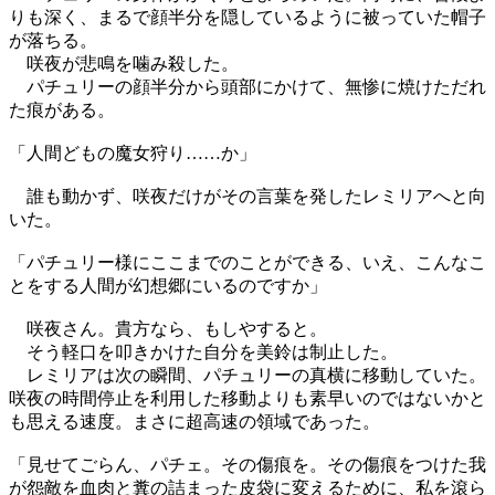
りも深く、まるで顔半分を隠しているように被っていた帽子
が落ちる。
咲夜が悲鳴を噛み殺した。
パチュリーの顔半分から頭部にかけて、無惨に焼けただれ
た痕がある。
「人間どもの魔女狩り……か」
誰も動かず、咲夜だけがその言葉を発したレミリアへと向
いた。
「パチュリー様にここまでのことができる、いえ、こんなこ
とをする人間が幻想郷にいるのですか」
咲夜さん。貴方なら、もしやすると。
そう軽口を叩きかけた自分を美鈴は制止した。
レミリアは次の瞬間、パチュリーの真横に移動していた。
咲夜の時間停止を利用した移動よりも素早いのではないかと
も思える速度。まさに超高速の領域であった。
「見せてごらん、パチェ。その傷痕を。その傷痕をつけた我
が怨敵を血肉と糞の詰まった皮袋に変えるために、私を滾ら