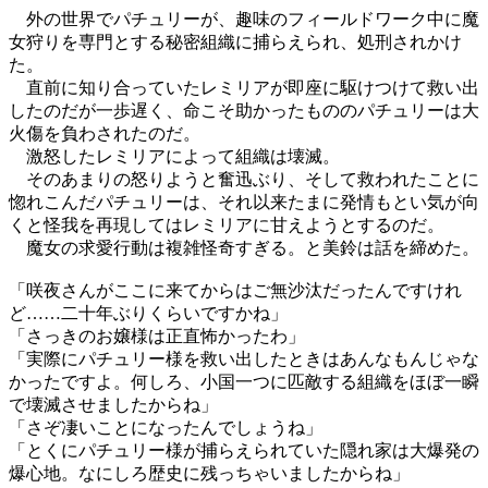
外の世界でパチュリーが、趣味のフィールドワーク中に魔
女狩りを専門とする秘密組織に捕らえられ、処刑されかけ
た。
直前に知り合っていたレミリアが即座に駆けつけて救い出
したのだが一歩遅く、命こそ助かったもののパチュリーは大
火傷を負わされたのだ。
激怒したレミリアによって組織は壊滅。
そのあまりの怒りようと奮迅ぶり、そして救われたことに
惚れこんだパチュリーは、それ以来たまに発情もとい気が向
くと怪我を再現してはレミリアに甘えようとするのだ。
魔女の求愛行動は複雑怪奇すぎる。と美鈴は話を締めた。
「咲夜さんがここに来てからはご無沙汰だったんですけれ
ど……二十年ぶりくらいですかね」
「さっきのお嬢様は正直怖かったわ」
「実際にパチュリー様を救い出したときはあんなもんじゃな
かったですよ。何しろ、小国一つに匹敵する組織をほぼ一瞬
で壊滅させましたからね」
「さぞ凄いことになったんでしょうね」
「とくにパチュリー様が捕らえられていた隠れ家は大爆発の
爆心地。なにしろ歴史に残っちゃいましたからね」