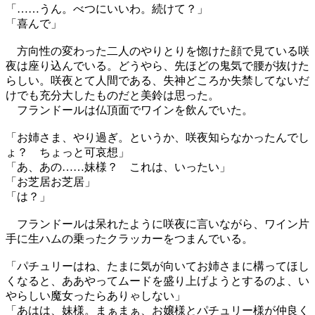
「……うん。べつにいいわ。続けて？」
「喜んで」
方向性の変わった二人のやりとりを惚けた顔で見ている咲
夜は座り込んでいる。どうやら、先ほどの鬼気で腰が抜けた
らしい。咲夜とて人間である、失神どころか失禁してないだ
けでも充分大したものだと美鈴は思った。
フランドールは仏頂面でワインを飲んでいた。
「お姉さま、やり過ぎ。というか、咲夜知らなかったんでし
ょ？ ちょっと可哀想」
「あ、あの……妹様？ これは、いったい」
「お芝居お芝居」
「は？」
フランドールは呆れたように咲夜に言いながら、ワイン片
手に生ハムの乗ったクラッカーをつまんでいる。
「パチュリーはね、たまに気が向いてお姉さまに構ってほし
くなると、ああやってムードを盛り上げようとするのよ、い
やらしい魔女ったらありゃしない」
「あはは、妹様。まぁまぁ、お嬢様とパチュリー様が仲良く