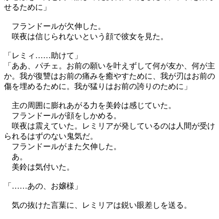
せるために」
フランドールが欠伸した。
咲夜は信じられないという顔で彼女を見た。
「レミィ……助けて」
「ああ、パチェ。お前の願いを叶えずして何が友か、何が主
か。我が復讐はお前の痛みを癒やすために、我が刃はお前の
傷を埋めるために。我が猛りはお前の誇りのために」
主の周囲に膨れあがる力を美鈴は感じていた。
フランドールが顔をしかめる。
咲夜は震えていた。レミリアが発しているのは人間が受け
られるはずのない鬼気だ。
フランドールがまた欠伸した。
あ。
美鈴は気付いた。
「……あの、お嬢様」
気の抜けた言葉に、レミリアは鋭い眼差しを送る。