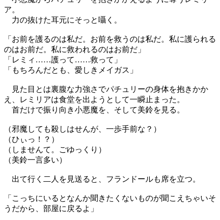
ア。
力の抜けた耳元にそっと囁く。
「お前を護るのは私だ。お前を救うのは私だ。私に護られる
のはお前だ。私に救われるのはお前だ」
「レミィ……護って……救って」
「もちろんだとも、愛しきメイガス」
見た目とは裏腹な力強さでパチュリーの身体を抱きかか
え、レミリアは食堂を出ようとして一瞬止まった。
首だけで振り向き小悪魔を、そして美鈴を見る。
（邪魔しても殺しはせんが、一歩手前な？）
（ひぃっ！？）
（しませんて。ごゆっくり）
（美鈴一言多い）
出て行く二人を見送ると、フランドールも席を立つ。
「こっちにいるとなんか聞きたくないものが聞こえちゃいそ
うだから、部屋に戻るよ」