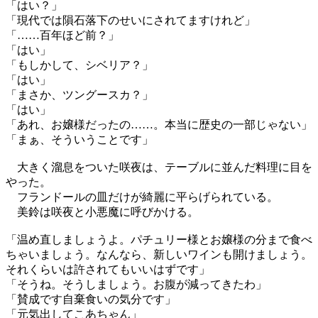
「はい？」
「現代では隕石落下のせいにされてますけれど」
「……百年ほど前？」
「はい」
「もしかして、シベリア？」
「はい」
「まさか、ツングースカ？」
「はい」
「あれ、お嬢様だったの……。本当に歴史の一部じゃない」
「まぁ、そういうことです」
大きく溜息をついた咲夜は、テーブルに並んだ料理に目を
やった。
フランドールの皿だけが綺麗に平らげられている。
美鈴は咲夜と小悪魔に呼びかける。
「温め直しましょうよ。パチュリー様とお嬢様の分まで食べ
ちゃいましょう。なんなら、新しいワインも開けましょう。
それくらいは許されてもいいはずです」
「そうね。そうしましょう。お腹が減ってきたわ」
「賛成です自棄食いの気分です」
「元気出してこあちゃん」