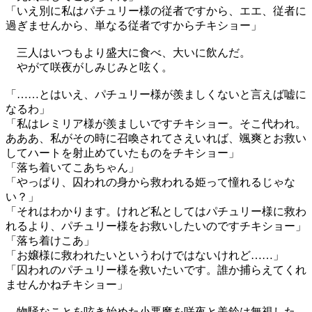
「いえ別に私はパチュリー様の従者ですから、エエ、従者に
過ぎませんから、単なる従者ですからチキショー」
三人はいつもより盛大に食べ、大いに飲んだ。
やがて咲夜がしみじみと呟く。
「……とはいえ、パチュリー様が羨ましくないと言えば嘘に
なるわ」
「私はレミリア様が羨ましいですチキショー。そこ代われ。
あああ、私がその時に召喚されてさえいれば、颯爽とお救い
してハートを射止めていたものをチキショー」
「落ち着いてこあちゃん」
「やっぱり、囚われの身から救われる姫って憧れるじゃな
い？」
「それはわかります。けれど私としてはパチュリー様に救わ
れるより、パチュリー様をお救いしたいのですチキショー」
「落ち着けこあ」
「お嬢様に救われたいというわけではないけれど……」
「囚われのパチュリー様を救いたいです。誰か捕らえてくれ
ませんかねチキショー」
物騒なことを呟き始めた小悪魔を咲夜と美鈴は無視した。