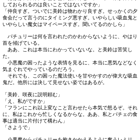
しておられるのは良いことではないですか」
「仲良すぎ。ついでに美鈴は物わかり良すぎ。せっかくの夕
食会だって言うのにタイミング悪すぎ。いやらしい吸血鬼と
いやらしい魔女はマイペースすぎ。聞いてるのかしら」
パチュリーは何を言われたのかわからないように、やはり
首を傾げている。
ああ、これは本当にわかっていないな。と美鈴は苦笑し
た。
小悪魔の困ったような表情を見るに、本当に悪気などなく
気まぐれでやっているのだろう。
それでも、この困った魔法使いを甘やかすのが偉大な吸血
鬼だ。他所には決して見せない姿ではあるが。
「美鈴、咲夜に説明頼む」
「え、私がですか」
「フランにこれ以上変なこと言わせたら本気で怒るぞ。それ
に、私はこれから忙しくなるからな。ああ、私とパチェの食
事は適当に片付けて構わん」
「さようで」
小悪魔からパチュリーを抱きかかえるように奪うレミリ