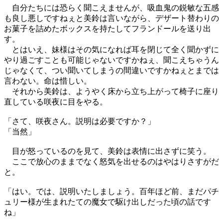
自分たちには恐らく聞こえませんが、吸血鬼の鋭敏な五感
も良し悪しですねぇと美鈴は言いながら、デザート替わりの
お菓子を詰めたボックスを持たしてフランドールを送り出
す。
とはいえ、妹様はその気になれば耳を閉じて全く聞かずに
やり過ごすことも可能じゃないですかねぇ、聞こえちゃうん
じゃなくて、つい聞いてしまうの間違いですかねぇとまでは
言わない。命は惜しい。
それから美鈴は、ようやく床から立ち上がって椅子に座り
直している咲夜に目をやる。
「さて、咲夜さん。説明は必要ですか？」
「当然」
目が怒っているのを見て、美鈴は表情に出さずに笑う。
ここで放心のままでなく怒気を出せるのはやはりさすがだ
と。
「はい。では、説明いたしましょう。百年ほど前、まだパチ
ュリー様が生まれたての魔女で駆け出しだった頃の話です
ね」