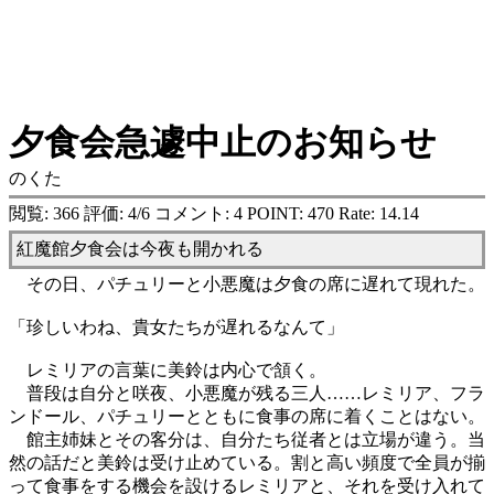
夕食会急遽中止のお知らせ
のくた
閲覧: 366 評価: 4/6 コメント: 4 POINT: 470 Rate: 14.14
紅魔館夕食会は今夜も開かれる
その日、パチュリーと小悪魔は夕食の席に遅れて現れた。
「珍しいわね、貴女たちが遅れるなんて」
レミリアの言葉に美鈴は内心で頷く。
普段は自分と咲夜、小悪魔が残る三人……レミリア、フラ
ンドール、パチュリーとともに食事の席に着くことはない。
館主姉妹とその客分は、自分たち従者とは立場が違う。当
然の話だと美鈴は受け止めている。割と高い頻度で全員が揃
って食事をする機会を設けるレミリアと、それを受け入れて