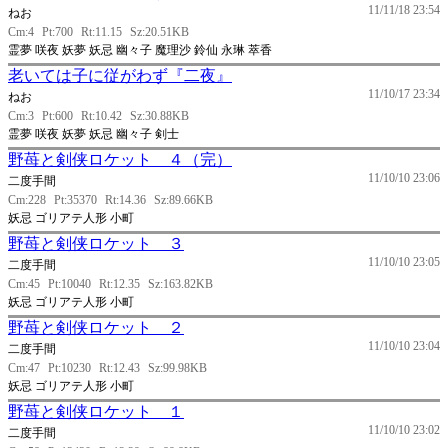
11/11/18 23:54
ねお
Cm:4
Pt:700
Rt:11.15
Sz:20.51KB
霊夢 咲夜 妖夢 妖忌 幽々子 魔理沙 鈴仙 永琳 萃香
老いては子に従がわず『二夜』
11/10/17 23:34
ねお
Cm:3
Pt:600
Rt:10.42
Sz:30.88KB
霊夢 咲夜 妖夢 妖忌 幽々子 剣士
野苺と剣侠ロケット ４（完）
11/10/10 23:06
二度手間
Cm:228
Pt:35370
Rt:14.36
Sz:89.66KB
妖忌 ゴリアテ人形 小町
野苺と剣侠ロケット ３
11/10/10 23:05
二度手間
Cm:45
Pt:10040
Rt:12.35
Sz:163.82KB
妖忌 ゴリアテ人形 小町
野苺と剣侠ロケット ２
11/10/10 23:04
二度手間
Cm:47
Pt:10230
Rt:12.43
Sz:99.98KB
妖忌 ゴリアテ人形 小町
野苺と剣侠ロケット １
11/10/10 23:02
二度手間