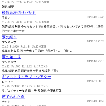
Cm:59
Pt:10200
Rt:13.45
Sz:22.58KB
妖忌 妖夢
楼観高枝切りバサミ
10/01/08 23:45
手負い
Cm:50
Pt:12000
Rt:12.03
Sz:12.02KB
妖夢 妖忌 咲夜 今ならセットで白楼高枝切りバサミもついてきて19800円、19800
円でのご奉仕です
夢の続き
09/11/10 22:28
マンキョウ
Cm:9
Pt:1920
Rt:11.44
Sz:13.69KB
魂魄妖夢 妖忌 西行寺幽々子 和歌 『我が子へ』 『母へ』
夢の始まり
09/11/08 23:13
マンキョウ
Cm:12
Pt:1700
Rt:12.32
Sz:17.02KB
魂魄 妖夢 妖忌 西行寺幽々子 オリ設定 『母』
ギャストリ・ラブ・シアター
09/06/19 00:19
ロディー
Cm:20
Pt:3400
Rt:12.45
Sz:67.52KB
ラブコメディーな話 幽々子 紫 妖忌 今更改訂版
茹でられた孫
09/01/01 00:57
ナクト