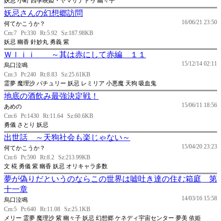
妖忌 小町 四季映姫・ヤマザナドゥ 幽々子
妖忌さんの幻想郷訪問
16/06/21 23:50
何てかこうか？
Cm:7
Pt:330
Rt:5.92
Sz:187.98KB
妖忌 幽香 針妙丸 勇義 紫
Ｗｌｉｉ ～其は赤にして赤編 １１
15/12/14 02:11
烏口泣鳴
Cm:3
Pt:240
Rt:8.83
Sz:25.61KB
霊夢 魔理沙 パチュリー 妖忌 レミリア 小悪魔 天狗 吸血鬼
地底の酒飲み最強決定戦！
15/06/11 18:56
あめの
Cm:6
Pt:1430
Rt:11.64
Sz:60.6KB
勇儀 さとり 妖忌
出世話 ～天狗社会も楽じゃない～
15/04/20 23:23
何てかこうか？
Cm:6
Pt:590
Rt:8.2
Sz:213.99KB
文 椛 勇儀 紫 幽香 妖忌 オリキャラ多数
夢が偽りだというのならこの世界は嘘吐き達の住む箱庭 第
十一章
14/03/16 15:58
烏口泣鳴
Cm:5
Pt:640
Rt:11.08
Sz:25.1KB
メリー 霊夢 魔理沙 紫 幽々子 妖忌 幻想郷 ケネディ宇宙センター 夢美 依姫