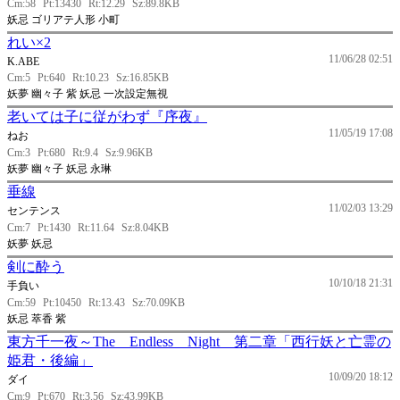
Cm:58
Pt:13430
Rt:12.29
Sz:89.8KB
妖忌 ゴリアテ人形 小町
れい×2
11/06/28 02:51
K.ABE
Cm:5
Pt:640
Rt:10.23
Sz:16.85KB
妖夢 幽々子 紫 妖忌 一次設定無視
老いては子に従がわず『序夜』
11/05/19 17:08
ねお
Cm:3
Pt:680
Rt:9.4
Sz:9.96KB
妖夢 幽々子 妖忌 永琳
垂線
11/02/03 13:29
センテンス
Cm:7
Pt:1430
Rt:11.64
Sz:8.04KB
妖夢 妖忌
剣に酔う
10/10/18 21:31
手負い
Cm:59
Pt:10450
Rt:13.43
Sz:70.09KB
妖忌 萃香 紫
東方千一夜～The Endless Night 第二章「西行妖と亡霊の
姫君・後編」
10/09/20 18:12
ダイ
Cm:9
Pt:670
Rt:3.56
Sz:43.99KB