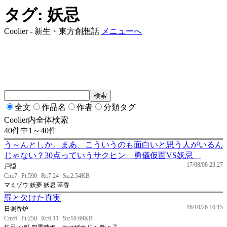
タグ: 妖忌
Coolier - 新生・東方創想話
メニューへ
全文
作品名
作者
分類タグ
Coolier内全体検索
40件中1～40件
う～んとしか。まあ、こういうのも面白いと思う人がいるん
じゃない？30点っていうサクヒン 勇儀仮面VS妖忌
17/08/08 23:27
戸隠
Cm:7
Pt:590
Rt:7.24
Sz:2.54KB
マミゾウ 妖夢 妖忌 萃香
罰と欠けた真実
16/10/26 10:15
日照香炉
Cm:6
Pt:250
Rt:6.11
Sz:10.69KB