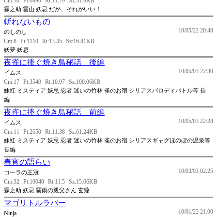
Cm:30
Pt:6990
Rt:11.79
Sz:31.9KB
霖之助 雲山 妖忌 だが、それがいい！
斬れないもの
10/05/22 20:48
のしのし
Cm:8
Pt:1110
Rt:13.35
Sz:16.81KB
妖夢 妖忌
夜雀に捧ぐ焼き鳥秘話 後編
10/05/03 22:30
イムス
Cm:17
Pt:3540
Rt:10.97
Sz:100.06KB
妹紅 ミスティア 妖忌 忍者 迷いの竹林 雀のお宿 シリアスパロディバトル等 長
編
夜雀に捧ぐ焼き鳥秘話 前編
10/05/03 22:28
イムス
Cm:11
Pt:2650
Rt:11.38
Sz:61.24KB
妹紅 ミスティア 妖忌 忍者 迷いの竹林 雀のお宿 シリアスギャグほのぼの温泉等
長編
春宵の語らい
10/03/03 02:25
コーラの王冠
Cm:32
Pt:10040
Rt:11.5
Sz:15.06KB
霖之助 妖忌 霧雨の親父さん 玄爺
マゴリトルラバー
10/01/22 21:00
Ninja