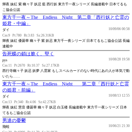
輝夜 妹紅 紫 幽々子 妖忌 藍 西行妖 東方千一夜シリーズ 長編連載中 日本てるも
こ協会公認
東方千一夜～The Endless Night 第二章「西行妖と亡霊の
姫君・中編」
10/09/06 00:58
ダイ
Cm:9
Pt:780
Rt:3.83
Sz:26.31KB
輝夜 妹紅 優曇華 幽々子 紫 妖忌 東方千一夜シリーズ 日本てるもこ協会公認 長編
連載中
告死蝶の鎖は脆く、堅く
10/08/28 19:58
pys
Cm:11
Pt:2670
Rt:10.37
Sz:27.17KB
西行寺幽々子 妖忌 妖夢 八雲家 もしスペルカードのない時代にあの人が本気で動
いたら……
東方千一夜～The Endless Night 第二章「西行妖と亡霊
の姫君・前編」
10/08/13 12:55
ダイ
Cm:13
Pt:340
Rt:4.06
Sz:42.27KB
輝夜 妹紅 慧音 優曇華 幽々子 妖忌 白玉楼 長編連載中 東方千一夜シリーズ 日本
てるもこ協会公認
男達の憂鬱
10/06/21 21:30
飛蝗