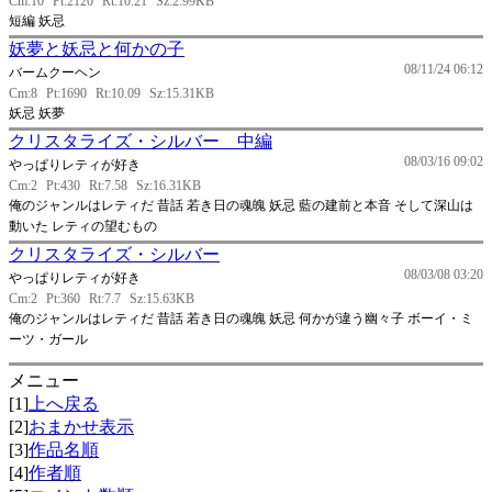
Cm:10
Pt:2120
Rt:10.21
Sz:2.99KB
短編 妖忌
妖夢と妖忌と何かの子
08/11/24 06:12
バームクーヘン
Cm:8
Pt:1690
Rt:10.09
Sz:15.31KB
妖忌 妖夢
クリスタライズ・シルバー 中編
08/03/16 09:02
やっぱりレティが好き
Cm:2
Pt:430
Rt:7.58
Sz:16.31KB
俺のジャンルはレティだ 昔話 若き日の魂魄 妖忌 藍の建前と本音 そして深山は
動いた レティの望むもの
クリスタライズ・シルバー
08/03/08 03:20
やっぱりレティが好き
Cm:2
Pt:360
Rt:7.7
Sz:15.63KB
俺のジャンルはレティだ 昔話 若き日の魂魄 妖忌 何かが違う幽々子 ボーイ・ミ
ーツ・ガール
メニュー
[1]
上へ戻る
[2]
おまかせ表示
[3]
作品名順
[4]
作者順