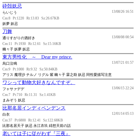
砕殻妖忌
13/08/26 16:51
らいじう
Cm:8
Pt:1220
Rt:13.83
Sz:26.67KB
妖夢 妖忌
刀舞
13/08/08 00:54
通りすがりの酒好き
Cm:11
Pt:1930
Rt:12.61
Sz:15.16KB
幽々子 妖夢 妖忌
東方男性化 ～ Dear my prince.
13/07/21 01:57
烏口泣鳴
Cm:9
Pt:1000
Rt:9.32
Sz:50.84KB
アリス 魔理沙 チルノ リグル 紫 幽々子 霖之助 妖忌 同性愛描写注意
ワシって動物大好きなんですぞ。
13/06/15 22:24
フャサァデデ
Cm:7
Pt:710
Rt:11.31
Sz:1.41KB
まみぞう 妖忌
比那名居インディペンデンス
12/01/14 05:13
白衣
Cm:37
Pt:6800
Rt:12.41
Sz:122.68KB
比那名居天子 妖忌 永江衣玖 緋想天前の話
老いては子に従がわず『三夜』