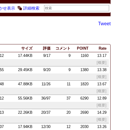
かせ表示
詳細検索
Tweet
サイズ
評価
コメント
POINT
Rate
:12
17.44KB
9/17
9
1160
13.17
[概要]
:55
29.45KB
9/20
9
1380
13.38
[概要]
:48
47.88KB
11/26
11
1820
13.67
[概要]
:12
55.56KB
36/97
37
6290
12.89
[概要]
:13
22.26KB
20/37
20
2690
14.29
[概要]
:07
17.94KB
12/30
12
2030
13.26