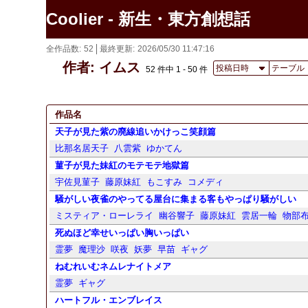
Coolier - 新生・東方創想話
全作品数
52
最終更新
2026/05/30 11:47:16
作者: イムス
投稿日時
テーブル
52 件中 1 - 50 件
作品名
天子が見た紫の廃線追いかけっこ笑顔篇
比那名居天子
八雲紫
ゆかてん
菫子が見た妹紅のモテモテ地獄篇
宇佐見菫子
藤原妹紅
もこすみ
コメディ
騒がしい夜雀のやってる屋台に集まる客もやっぱり騒がしい
ミスティア・ローレライ
幽谷響子
藤原妹紅
雲居一輪
物部
死ぬほど幸せいっぱい胸いっぱい
霊夢
魔理沙
咲夜
妖夢
早苗
ギャグ
ねむれいむネムレナイトメア
霊夢
ギャグ
ハートフル・エンブレイス