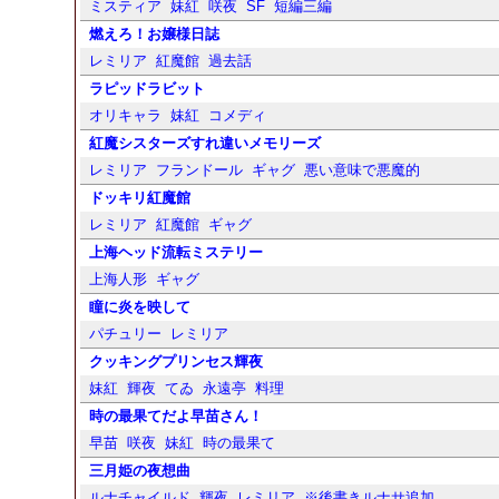
ミスティア
妹紅
咲夜
SF
短編三編
燃えろ！お嬢様日誌
レミリア
紅魔館
過去話
ラピッドラビット
オリキャラ
妹紅
コメディ
紅魔シスターズすれ違いメモリーズ
レミリア
フランドール
ギャグ
悪い意味で悪魔的
ドッキリ紅魔館
レミリア
紅魔館
ギャグ
上海ヘッド流転ミステリー
上海人形
ギャグ
瞳に炎を映して
パチュリー
レミリア
クッキングプリンセス輝夜
妹紅
輝夜
てゐ
永遠亭
料理
時の最果てだよ早苗さん！
早苗
咲夜
妹紅
時の最果て
三月姫の夜想曲
ルナチャイルド
輝夜
レミリア
※後書きルナサ追加