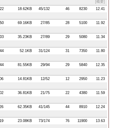
[概要]
:22
18.62KB
45/132
46
8230
12.41
:50
69.16KB
27/85
28
5100
11.92
:03
35.23KB
27/89
29
5080
11.34
:44
52.1KB
31/124
31
7350
11.80
:44
81.55KB
29/94
29
5840
12.35
:06
14.81KB
12/52
12
2950
11.23
:02
36.81KB
21/75
22
4380
11.59
:26
62.35KB
41/145
44
8910
12.24
:19
23.08KB
73/174
76
11900
13.63