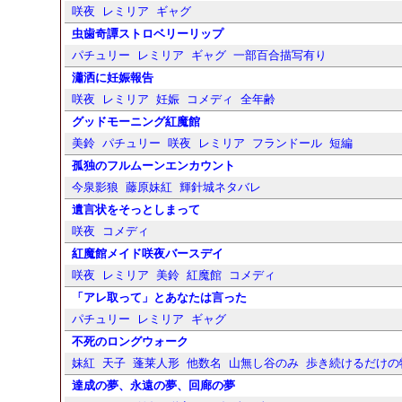
咲夜
レミリア
ギャグ
虫歯奇譚ストロベリーリップ
パチュリー
レミリア
ギャグ
一部百合描写有り
瀟洒に妊娠報告
咲夜
レミリア
妊娠
コメディ
全年齢
グッドモーニング紅魔館
美鈴
パチュリー
咲夜
レミリア
フランドール
短編
孤独のフルムーンエンカウント
今泉影狼
藤原妹紅
輝針城ネタバレ
遺言状をそっとしまって
咲夜
コメディ
紅魔館メイド咲夜バースデイ
咲夜
レミリア
美鈴
紅魔館
コメディ
「アレ取って」とあなたは言った
パチュリー
レミリア
ギャグ
不死のロングウォーク
妹紅
天子
蓬莱人形
他数名
山無し谷のみ
歩き続けるだけの
達成の夢、永遠の夢、回廊の夢