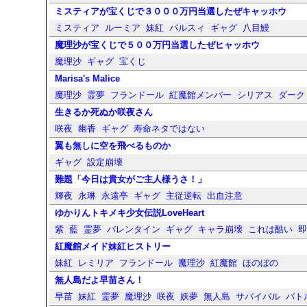
ミスティアが宝くじで３０００万円当選したぜキャッホウ
ミスティア
ルーミア
妹紅
パルスィ
ギャグ
八目鰻
魔理沙が宝くじで５００万円当選したぜヒャッホウ
魔理沙
ギャグ
宝くじ
Marisa's Malice
魔理沙
霊夢
フランドール
紅魔館メンバー
シリアス
ダーク
生きるか死ぬか咲夜さん
咲夜
幽香
ギャグ
寿命ネタではない
翼も無しに空を飛べるものか
ギャグ
設定崩壊
難題「今日は貴女がご主人様うさ！」
輝夜
永琳
永遠亭
ギャグ
主従逆転
出血注意
ゆかりんトキメキ少女伝説LoveHeart
紫
藍
霊夢
バレンタイン
ギャグ
キャラ崩壊
これは酷い
紅魔館メイド妹紅ヒストリー
妹紅
レミリア
フランドール
魔理沙
紅魔館
ほのぼの
無人島だよ早苗さん！
早苗
妹紅
霊夢
魔理沙
咲夜
妖夢
無人島
サバイバル
バト