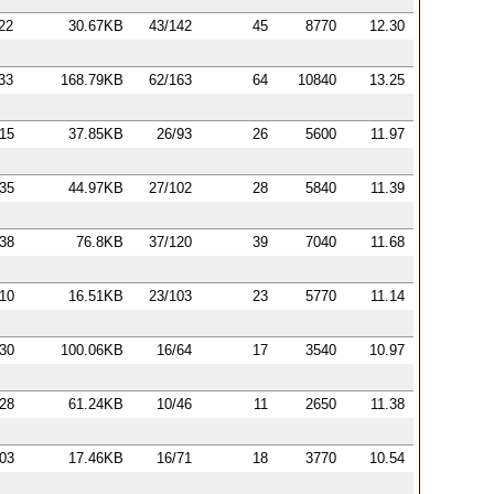
:22
30.67KB
43/142
45
8770
12.30
:33
168.79KB
62/163
64
10840
13.25
:15
37.85KB
26/93
26
5600
11.97
:35
44.97KB
27/102
28
5840
11.39
:38
76.8KB
37/120
39
7040
11.68
:10
16.51KB
23/103
23
5770
11.14
:30
100.06KB
16/64
17
3540
10.97
:28
61.24KB
10/46
11
2650
11.38
:03
17.46KB
16/71
18
3770
10.54