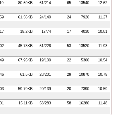
:19
80.59KB
61/214
65
13540
12.62
:59
61.56KB
24/140
24
7920
11.27
:17
19.2KB
17/74
17
4030
10.81
:02
45.78KB
51/226
53
13520
11.93
:49
67.95KB
19/100
22
5300
10.54
:46
61.5KB
28/201
29
10870
10.79
:03
59.79KB
20/139
20
7390
10.59
:01
15.11KB
58/283
58
16280
11.48