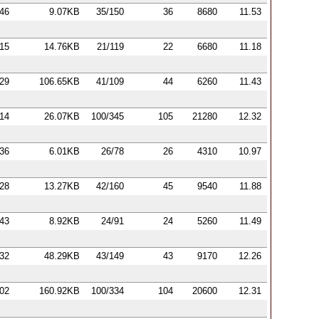
:46
9.07KB
35/150
36
8680
11.53
:15
14.76KB
21/119
22
6680
11.18
:29
106.65KB
41/109
44
6260
11.43
:14
26.07KB
100/345
105
21280
12.32
:36
6.01KB
26/78
26
4310
10.97
:28
13.27KB
42/160
45
9540
11.88
:43
8.92KB
24/91
24
5260
11.49
:32
48.29KB
43/149
43
9170
12.26
:02
160.92KB
100/334
104
20600
12.31