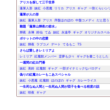
アリスを探して三千世界
蓬莱人形
妹紅
小悪魔
リリカ
アリス
ギャグ
一割くらいシ
蓬莱が人の形
妹紅
蓬莱人形
アリス
序盤ほのぼの
中盤コメディ
だと思う
難題「蓬莱山輝夜の節水」
輝夜
永琳
鈴仙
てゐ
妹紅
永遠亭
ギャグ
オリジナルスペ
ポケットの中の恋愛
妹紅
輝夜
ラブコメ
デート
てるもこ
TS
さらば愛しきレミリアよ
レミリア
紅魔館メンバー
霊夢も少々
ギャグを書こうとした
一週間の紅白門番
妹紅
美鈴
紅魔館
ギャグ
一部ダイナミックなパロディ
偽りの紅魔カレーもこあスペシャル
妹紅
小悪魔
紅魔館
ほのぼの
ギャグ
カレーライス
一生死なぬ人間と一生死ぬ人間が団子を食べる程度の話
妹紅
咲夜
ギャグ