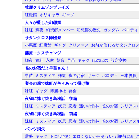
牡鹿クリムゾンブレイズ
紅魔館
オリキャラ
ギャグ
人々が藍した幻想郷
妹紅
輝夜
幻想郷メンバー
幻想郷の歴史
ガンダム
パロディ
サタンクロス降臨祭
小悪魔
紅魔館
ギャグ
クリスマス
お前が信じるサタンクロ
藤原エクスチェンジ
輝夜
妹紅
永琳
慧音
早苗
ギャグ
ほのぼの
設定交換
雀のお宿だよ早苗さん！
早苗
ミスティア
妹紅
雀のお宿
ギャグ
パロディ
三本勝負
宴会の席で妹紅が色々あって投げ槍
妹紅
ギャグ
博麗神社
宴会
夜雀に捧ぐ焼き鳥秘話 後編
妹紅
ミスティア
妖忌
忍者
迷いの竹林
雀のお宿
シリアス
夜雀に捧ぐ焼き鳥秘話 前編
妹紅
ミスティア
妖忌
忍者
迷いの竹林
雀のお宿
シリアス
パンツ消失
霊夢
ギャグ
ドロワ含む
エロくないからそういう期待は無し